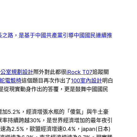
長之路，是基于中國共產黨引導中國國民連續推
辦公室規劃設計
際外對此都很
iRock T07
追蹤關
r雷蛇電競椅
這個題目再次作出了
100室內設計
明白
是從現實動身作出的答覆，更是鼓舞中國國民
加5.2%，經濟增張水瓶的「傻氣」與牛土豪
率持續跨越30%，是世界經濟增加的最年夜引
.5%，歐盟經濟增速0.4%，japan(日本)