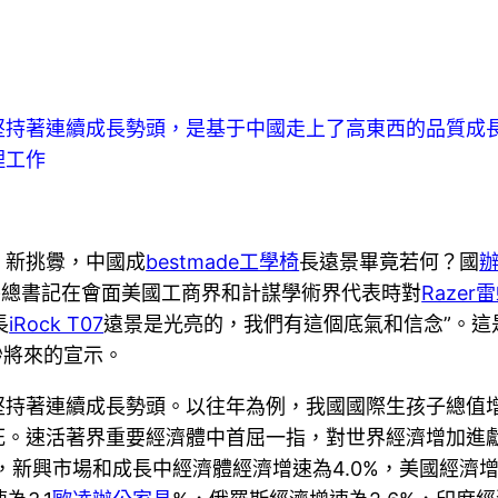
堅持著連續成長勢頭，是基于中國走上了高東西的品質成
理工作
、新挑釁，中國成
bestmade工學椅
長遠景畢竟若何？國
平總書記在會面美國工商界和計謀學術界代表時對
Raze
長
iRock T07
遠景是光亮的，我們有這個底氣和信念”。這
妙將來的宣示。
持著連續成長勢頭。以往年為例，我國國際生孩子總值增
。速活著界重要經濟體中首屈一指，對世界經濟增加進獻
新興市場和成長中經濟體經濟增速為4.0%，美國經濟增速為2