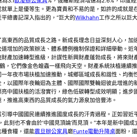
為3.1
歐凌辦公家具
%，俄羅斯經濟增速為2.6%，印度經
成就單上是優等生。更為寶貴和不易的是，如許的成就是
平總書記深入指出的，“巨大的
Wilkhahn
工作之所以巨
了高東西的品質成長之路。新成長理念日益深刻人心，加
公道增加的政策辦法、體系體例機制保證和詳細舉動。近
統財產加速轉型進級，計謀性新興財產蓬勃成長，將來財
鶴，它們像金色蝗蟲一樣飛向天空。財產系統扶植連續
同一年夜市場扶植加速推動，城鄉區域成長和諧性、均衡
全，以國際年夜輪迴為主體、國際國際雙輪迴彼此增進的
漂亮中國扶植的活潑實行，綠色低碳轉型成效明顯；進步
速，推進高東西的品質成長的氣力源泉加倍豐沛。
黨引導中國國民連續推進國度成長的汗青過程。正如習近平
，此刻也不會由於‘中國見頂論’而見頂。”本年是新中國成
能種食糧，還能
震旦辦公家具
磨
Funte電動升降桌
面粉，還