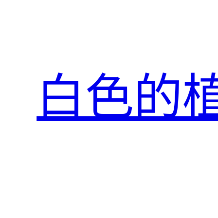
跳
至
主
要
內
白色的
容