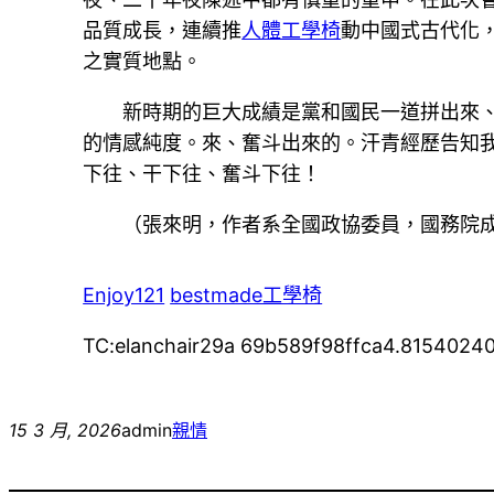
品質成長，連續推
人體工學椅
動中國式古代化
之實質地點。
新時期的巨大成績是黨和國民一道拼出來
的情感純度。來、奮斗出來的。汗青經歷告知
下往、干下往、奮斗下往！
（張來明，作者系全國政協委員，國務院
Enjoy121
bestmade工學椅
TC:elanchair29a 69b589f98ffca4.8154024
15 3 月, 2026
admin
親情