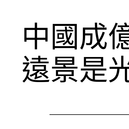
中國成
遠景是