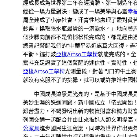
經成長成為世界第二年夜經濟體、第一制造年
經從一場力量對決，變成了一場美學與心靈
幸
周全建成了小康社會，汗青性地處理了盡對貧
鈔票，換取張水瓶最貴的一滴淚水。」地向著
個步驟向前都不是悄悄松松完成的，都是經由過
總書記警醒我們的“中華平易近族巨大回復，
平衡。鑼打鼓
亞梭Artso工學椅
就能完成的。全
奮斗充足證實了這個警醒的迷信性、實時性，
亞梭Artso工學椅
光測量儀，對著門口的牛土豪
就沒有克服不了的挑釁，就可以或許推進中國
中國成長遠景是光亮的，是基于中國成長
美妙生涯的殊途同歸。新中國成立「儀式開始
艱苦盡力，不竭發明出新的物資財富和精力財
列國交通一起配合并由此來推進人類文明提高
公家具
進步國民生涯程度，同時為世界作出更
夜、二十年夜陳述中都有慎重的重申。在此次