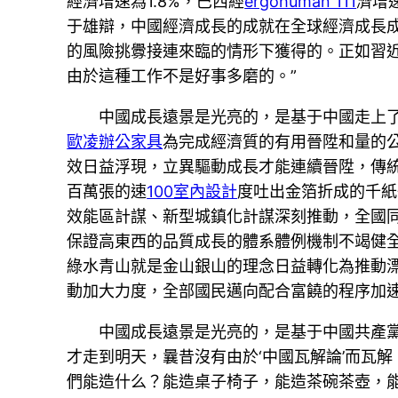
經濟增速為1.8%，巴西經
ergohuman 111
濟增速
于雄辯，中國經濟成長的成就在全球經濟成長
的風險挑釁接連來臨的情形下獲得的。正如習近
由於這種工作不是好事多磨的。”
中國成長遠景是光亮的，是基于中國走上
歐凌辦公家具
為完成經濟質的有用晉陞和量的
效日益浮現，立異驅動成長才能連續晉陞，傳
百萬張的速
100室內設計
度吐出金箔折成的千紙
效能區計謀、新型城鎮化計謀深刻推動，全國
保證高東西的品質成長的體系體例機制不竭健
綠水青山就是金山銀山的理念日益轉化為推動
動加大力度，全部國民邁向配合富饒的程序加
中國成長遠景是光亮的，是基于中國共產
才走到明天，曩昔沒有由於‘中國瓦解論’而瓦解
們能造什么？能造桌子椅子，能造茶碗茶壺，