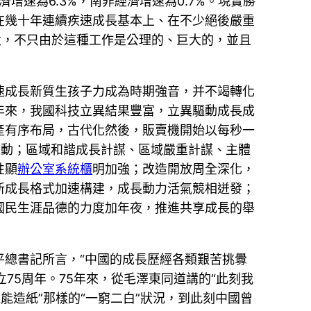
濟增速為6.3%，南非經濟增速為0.7%。現實勝
在幾十年連續疾速成長基本上、在不少絕後嚴重
大，不只由於這種工作是公理的、巨大的，並且
速成長新質生孩子力成為時期強音，并不竭轉化
年來，我國科技立異結果豐富，立異驅動成長成
產有序布局，古代化然後，販賣機開始以每秒一
推動；區域和諧成長計謀、區域嚴重計謀、主體
性顯
辦公室系統櫃
明加強；改造開放周全深化，
新成長格式加速構建，成長動力活氣競相迸發；
國民生涯品德的力度加年夜，推進共享成長的舉
總書記所言，“中國的成長歷經各類艱苦挑釁
立75周年。75年來，從毛澤東同道講的“此刻我
能造紙”那樣的“一窮二白”狀況，到此刻中國曾