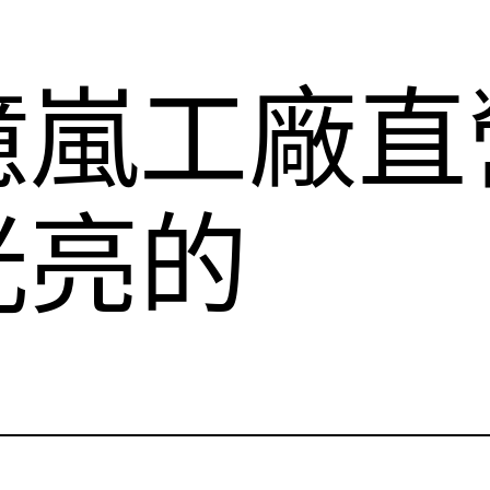
億嵐工廠直
光亮的