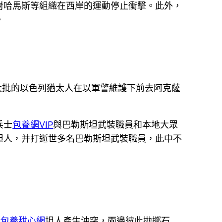
對哈馬斯等組織在西岸的運動停止衝擊。此外，
。
大批的以色列猶太人在以軍警維護下前去阿克薩
兵士
包養網VIP
與巴勒斯坦武裝職員和本地大眾
坦人，并打逝世多名巴勒斯坦武裝職員，此中不
斯
包養甜心網
坦人產生沖突，兩邊彼此拋擲石