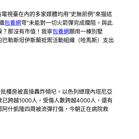
島電視臺在內的多家媒體均用“史無前例”來描述
鐵
包養網
穹”未能對一切火箭彈完成攔阻。與此
淚？那沒有市值！我寧
包養網
願用一棟別墅
的巴勒斯坦伊斯蘭抵禦活動組織（哈馬斯）支出
大批樓房被直接轟炸傾圮。以色列總理內塔尼亞
跨越1000人，受傷人數跨越4000人，還有
部阿什凱隆四周被流彈打傷，今朝正在病院救