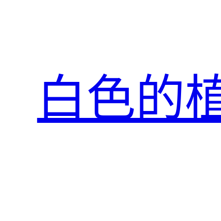
跳
至
主
要
內
白色的
容