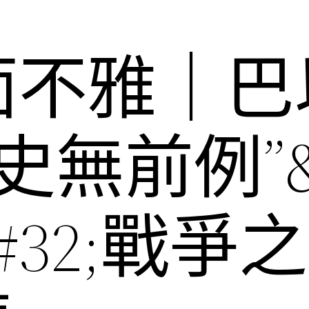
面不雅｜巴
“史無前例”
#32;戰爭