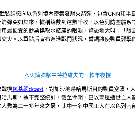
坦武裝組織向以色列境內密集發射火箭彈，包含CNN和半
火箭彈突如其來，據稱總數到達數千枚，以色列防空體系“
要用最便宜的鈔票換取水瓶座的眼淚，驚恐地大叫：「眼
烈交火。以軍隨后宣布進進戰鬥狀況，誓詞將使動員襲擊
△火箭彈擊中特拉維夫的一棟年夜樓
次戰機
包養網dcard
，對加沙地帶哈馬斯目的動員空襲，
哈馬斯。據不完整統計，截至今朝，巴以兩邊逝世亡人數已
亡人數為二十多年來之最，此中一名中國工人在以色列南