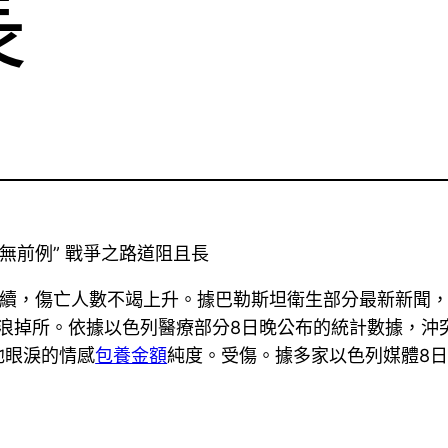
長
無前例” 戰爭之路道阻且長
連續，傷亡人數不竭上升。據巴勒斯坦衛生部分最新新聞，
人流浪掉所。依據以色列醫療部分8日晚公布的統計數據，沖
他眼淚的情感
包養金額
純度。受傷。據多家以色列媒體8日