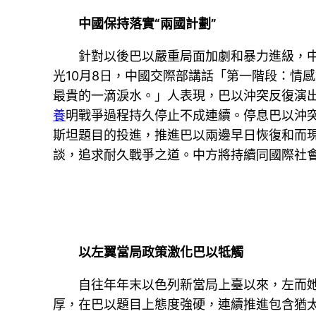
中國保持落實“兩國計劃”
針對以後巴以嚴重局面加劇和暴力進級，
光10月8日，中國交際部講話「第一階段：情
最貴的一滴淚水。」人表現，巴以沖突反復演
養
明戰爭過程持久停止不成連續。停息巴以沖突
斯坦題目的投進，推進巴以兩邊早日恢復和而
談，追求耐久戰爭之道。中方將持續同國際社
以左翼當局政策激化巴以牴觸
自往年年末以色列新當局上臺以來，左而她
厚，在巴以題目上態度強硬，連續推進包含猶