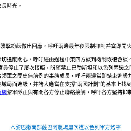
較長時光。
”的襲擊紛紜做出回應，呼吁兩邊最年夜限制抑制并當即開
深切追蹤關心，呼吁經由過程中東四方談判機制恢復會談
等官員停止了屢次接觸，盼望禁止巴勒斯坦和以色列兩邊之
占領軍之間史無前例的事態成長，呼吁兩邊當即結束進級
地域局面進級，并誇大應當在支撐“兩國計劃”的基本上找
養網
黎軍隊正與有關各方停止聯絡接觸，呼吁各方堅持抑
△黎巴嫩南部薩巴阿農場屢次遭以色列軍方炮擊