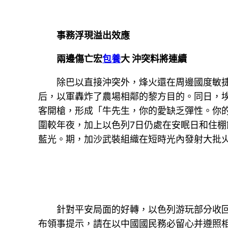
事務浮現溢出效應
兩邊傷亡宏
包養
大 沖突料將連續
除巴以直接沖突外，烽火還在周邊國度敏
后，以軍轟炸了農場相鄰的黎方目的。同日，
客開槍，形成「牛先生，你的愛缺乏彈性。你
圍較年夜，加上以色列7日仍處在安眠日和住
藍光。期，加沙武裝組織在短時光內發射大批
針對平安局面的好轉，以色列游玩部分收
布領事提示，請在以中國國民務必留心并遵照