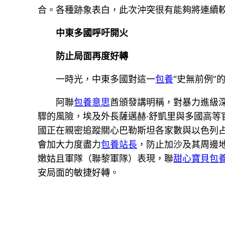
合。各種跡象表白，此次沖突很有能夠將連續
中東多國呼吁開火
防止局面再度好轉
一時光，中東多國對這一
包養
“史無前例
阿聯
包養意思
酋頒發講明稱，對暴力進級
驟的風險，埃及外長薩邁赫·舒凱里與多國高
國正在親密追蹤關心巴勒斯坦各家數與以色列
會加大力度盡力
包養站長
，防止加沙及其周邊
嫩姑且軍隊（聯黎軍隊）表現，聯
甜心寶貝包
安局面的敏捷好轉。