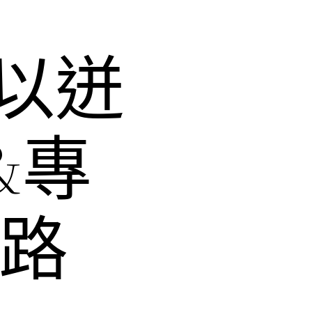
以迸
&專
之路