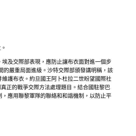
火。
。埃及交際部表現，應防止讓布衣面對進一個步
間的嚴重局面進級。沙特交際部頒發講明稱，該
并維護布衣。約旦國王阿卜杜拉二世盼望國際社
到真正的戰爭交際方法處理題目。結合國駐黎巴
制，應用聯黎軍隊的聯絡和和諧機制，以防止平