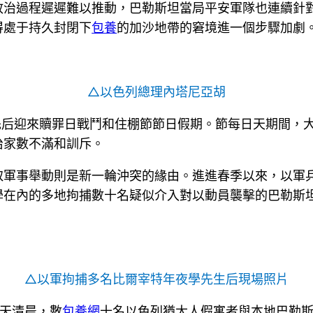
政治過程遲遲難以推動，巴勒斯坦當局平安軍隊也連續針
得處于持久封閉下
包養
的加沙地帶的窘境進一個步驟加劇
△以色列總理內塔尼亞胡
先后迎來贖罪日戰鬥和住棚節節日假期。節每日天期間，
治家數不滿和訓斥。
取軍事舉動則是新一輪沖突的緣由。進進春季以來，以軍
學在內的多地拘捕數十名疑似介入對以動員襲擊的巴勒斯
△以軍拘捕多名比爾宰特年夜學先生后現場照片
當天清晨，數
包養網
十名以色列猶太人假寓者與本地巴勒