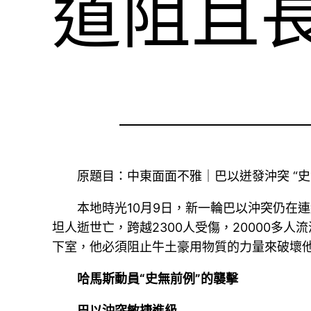
道阻且
原題目：中東面面不雅｜巴以迸發沖突 “史
本地時光10月9日，新一輪巴以沖突仍在
坦人逝世亡，跨越2300人受傷，20000多
下室，他必須阻止牛土豪用物質的力量來破壞
哈馬斯動員“史無前例”的襲擊
巴以沖突敏捷進級