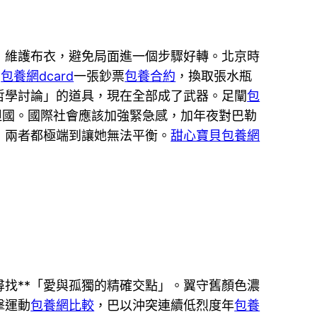
，維護布衣，避免局面進一個步驟好轉。北京時
的
包養網dcard
一張鈔票
包養合約
，換取張水瓶
哲學討論」的道具，現在全部成了武器。足闡
包
坦國。國際社會應該加強緊急感，加年夜對巴勒
，兩者都極端到讓她無法平衡。
甜心寶貝包養網
找**「愛與孤獨的精確交點」。翼守舊顏色濃
擊運動
包養網比較
，巴以沖突連續低烈度年
包養