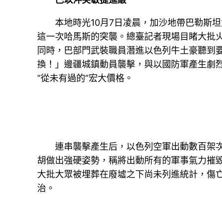
本地時光10月7日凌晨，加沙地帶巴勒斯
這一次哈馬斯的突襲。總臺記者現場目睹大批
同時，巴部門武裝職員潛進以色列牛土豪聽到
換！」邊疆城鎮動員襲擊，與以國防軍產生劇
“從未有過的”宏大價格。
連串襲擊產生后，以色列空軍出動數百架
胡做出強硬姿勢，稱將出動所有的軍事氣力摧毀
大批大眾被埋葬在廢墟之下尚未列進統計，傷
治。