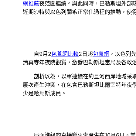
網推薦
夜范圍連續。與此同時，巴勒斯坦外部
近期沙特與以色列關系正常化過程的推動，使
自9月2
包養網比較
2日起
包養網
，以色列
清真寺年夜院觀賞，激發巴勒斯坦當局及各政
剖析以為，以軍連續在約旦河西岸地域采
屢次產生沖突，在包含巴勒斯坦比爾宰特年夜
少是哈馬斯成員。
局面進級的直接導火索產生在10月6日。