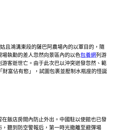
以姑且鴻溝東段的薩巴阿農場內的以軍目的，隨
現場執勤的差人忽然向景區內的以色
包養網
列游
列游客逝世亡。由于此次巴以沖突迸發忽然、範
「財富佔有慾」，試圖包裹並壓制水瓶座的怪誕
留在飯店房間內防止外出。中國駐以使館也已發
布，聽到防空警報后，第一時光撤離至避彈場