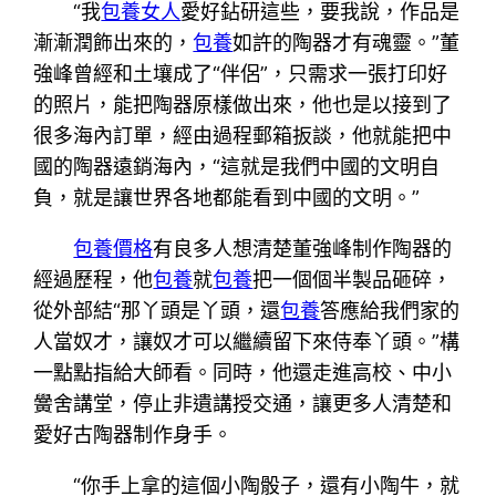
“我
包養女人
愛好鉆研這些，要我說，作品是
漸漸潤飾出來的，
包養
如許的陶器才有魂靈。”董
強峰曾經和土壤成了“伴侶”，只需求一張打印好
的照片，能把陶器原樣做出來，他也是以接到了
很多海內訂單，經由過程郵箱扳談，他就能把中
國的陶器遠銷海內，“這就是我們中國的文明自
負，就是讓世界各地都能看到中國的文明。”
包養價格
有良多人想清楚董強峰制作陶器的
經過歷程，他
包養
就
包養
把一個個半製品砸碎，
從外部結“那丫頭是丫頭，還
包養
答應給我們家的
人當奴才，讓奴才可以繼續留下來侍奉丫頭。”構
一點點指給大師看。同時，他還走進高校、中小
黌舍講堂，停止非遺講授交通，讓更多人清楚和
愛好古陶器制作身手。
“你手上拿的這個小陶骰子，還有小陶牛，就