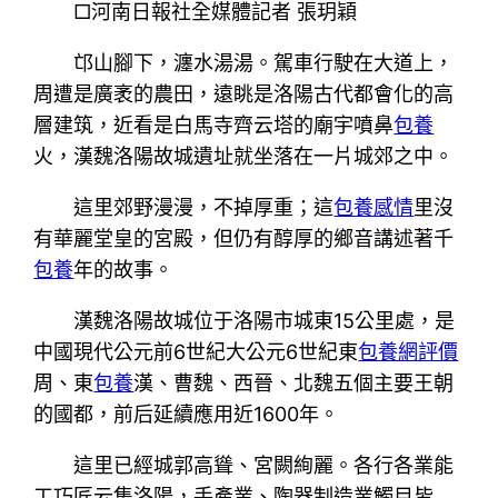
□河南日報社全媒體記者 張玥穎
邙山腳下，瀍水湯湯。駕車行駛在大道上，
周遭是廣袤的農田，遠眺是洛陽古代都會化的高
層建筑，近看是白馬寺齊云塔的廟宇噴鼻
包養
火，漢魏洛陽故城遺址就坐落在一片城郊之中。
這里郊野漫漫，不掉厚重；這
包養感情
里沒
有華麗堂皇的宮殿，但仍有醇厚的鄉音講述著千
包養
年的故事。
漢魏洛陽故城位于洛陽市城東15公里處，是
中國現代公元前6世紀大公元6世紀東
包養網評價
周、東
包養
漢、曹魏、西晉、北魏五個主要王朝
的國都，前后延續應用近1600年。
這里已經城郭高聳、宮闕絢麗。各行各業能
工巧匠云集洛陽，手產業、陶器制造業觸目皆