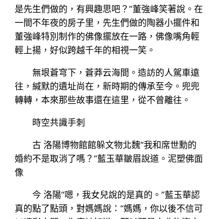
是先生們做的，有興趣思吧？”董強峰笑著說。在
一間不年夜的房子里，先生們做的陶器小擺件和
董強峰特別制作的佛像擺放在一路，佛像嘴角輕
輕上揚，好似跨越千年的相視一笑。
無垠蒼穹下，蒼莽云海間。造訪的人駕車遠
往，緘默的遺址尚在，新時期的傳承至今。兜兜
轉轉，本來那些故事還在這里，從不曾離往。
時空共識手刺
古 洛陽博物館館躲文物北魏“我和席世勳的
婚約不是取消了嗎？”藍玉華皺眉說道。泥塑佛面
像
今 洛陽“嗯，我女兒說的是真的。”藍玉華認
真的點了點頭，對媽媽說：“媽媽，你以後不信可