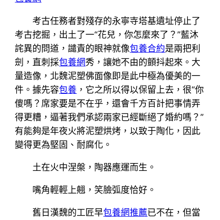
考古任務者對殘存的永寧寺塔基遺址停止了
考古挖掘，出土了一“花兒，你怎麼來了？”藍沐
詫異的問道，譴責的眼神就像
包養合約
是兩把利
劍，直刺採
包養網
秀，讓她不由的顫抖起來。大
量造像，北魏泥塑佛面像即是此中極為優美的一
件。據先容
包養
，它之所以得以保留上去，很“你
傻嗎？席家要是不在乎，還會千方百計把事情弄
得更糟，逼著我們承認兩家已經斷絕了婚約嗎？”
有能夠是年夜火將泥塑烘烤，以致于陶化，因此
變得更為堅固、耐腐化。
土在火中涅槃，陶器應運而生。
嘴角輕輕上翹，笑臉弧度恰好。
舊日漢魏的工匠早
包養網推薦
已不在，但當