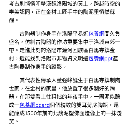
考古刷悄悄叩擊漢魏洛陽城的黃土，跨越時空的
審美認同，正在金村工匠手中的陶泥里悄然蘇
醒。
古陶器制作身手在洛陽平易近
包養網
間久負
盛名，仿制古陶器的作坊重要集中于洛城東郊一
帶。走進此刻的洛陽市瀍河回族區白馬寺鎮金
村，還能找到洛陽市非物資文明遺
包養網ppt
產
古陶器制作身手的蹤影。
其代表性傳承人董強峰誕生于白馬寺鎮制陶
世家，在金村的家里，他放置了很多制好的陶
器，在那雙看上往粗拙的年夜手中，一團泥能釀
成一
包養網dcard
個個精致的雙耳背底陶瓶，還
能釀成1500年前的北魏泥塑佛面造像上的一抹淺
笑。