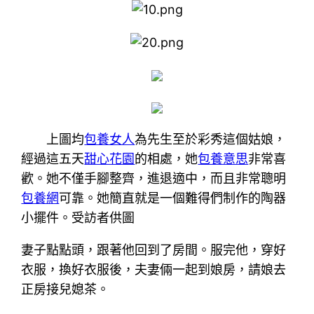
上圖均
包養女人
為先生至於彩秀這個姑娘，
經過這五天
甜心花園
的相處，她
包養意思
非常喜
歡。她不僅手腳整齊，進退適中，而且非常聰明
包養網
可靠。她簡直就是一個難得們制作的陶器
小擺件。受訪者供圖
妻子點點頭，跟著他回到了房間。服完他，穿好
衣服，換好衣服後，夫妻倆一起到娘房，請娘去
正房接兒媳茶。