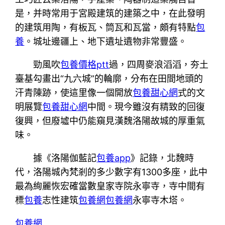
是，并時常用于宮殿建筑的建築之中，在此發明
的建筑用陶，有板瓦、筒瓦和瓦當，頗有特點
包
養
。城址邊疆上、地下遺址遺物非常豐盛。
勁風吹
包養價格ptt
過，四周麥浪滔滔，夯土
臺基勾畫出“九六城”的輪廓，分布在田間地頭的
汗青陳跡，使這里像一個開放
包養甜心網
式的文
明展覽
包養甜心網
中間。現今雖沒有精致的回復
復興，但廢墟中仍能窺見漢魏洛陽故城的厚重氣
味。
據《洛陽伽藍記
包養app
》記錄，北魏時
代，洛陽城內梵剎的多少數字有1300多座，此中
最為絢麗恢宏確當數皇家寺院永寧寺，寺中間有
標
包養
志性建筑
包養網
包養網
永寧寺木塔。
包養網