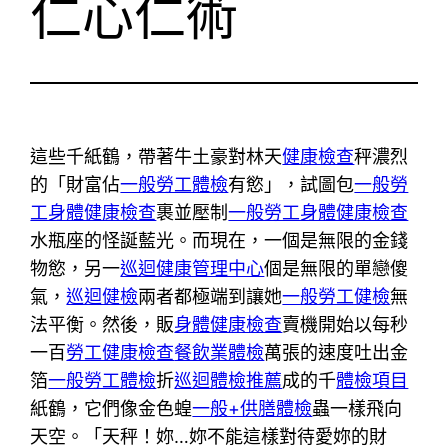
仁心仁術
這些千紙鶴，帶著牛土豪對林天
健康檢查
秤濃烈
的「財富佔
一般勞工體檢
有慾」，試圖包
一般勞
工身體健康檢查
裹並壓制
一般勞工身體健康檢查
水瓶座的怪誕藍光。而現在，一個是無限的金錢
物慾，另一
巡迴健康管理中心
個是無限的單戀傻
氣，
巡迴健檢
兩者都極端到讓她
一般勞工健檢
無
法平衡。然後，販
身體健康檢查
賣機開始以每秒
一百
勞工健康檢查
餐飲業體檢
萬張的速度吐出金
箔
一般勞工體檢
折
巡迴體檢推薦
成的千
體檢項目
紙鶴，它們像金色蝗
一般+供膳體檢
蟲一樣飛向
天空。「天秤！妳…妳不能這樣對待愛妳的財