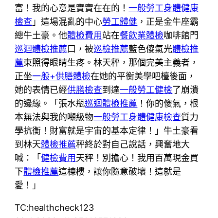
富！我的心意是實實在在的！
一般勞工身體健康
檢查
」這場混亂的中心
勞工體健
，正是金牛座霸
總牛土豪。他
體檢費用
站在
餐飲業體檢
咖啡館門
巡迴體檢推薦
口，被
巡檢推薦
藍色傻氣光
體檢推
薦
束照得眼睛生疼。林天秤，那個完美主義者，
正坐
一般+供膳體檢
在她的平衡美學吧檯後面，
她的表情已經
供膳檢查
到達
一般勞工健檢
了崩潰
的邊緣。「張水瓶
巡迴體檢推薦
！你的傻氣，根
本無法與我的噸級物
一般勞工身體健康檢查
質力
學抗衡！財富就是宇宙的基本定律！」牛土豪看
到林天
體檢推薦
秤終於對自己說話，興奮地大
喊：「
健檢費用
天秤！別擔心！我用百萬現金買
下
體檢推薦
這棟樓，讓你隨意破壞！這就是
愛！」
TC:healthcheck123