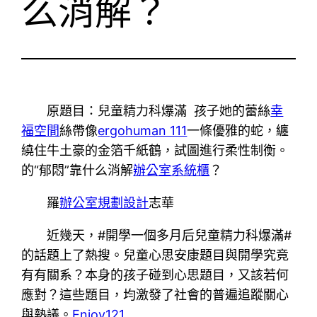
么消解？
原題目：兒童精力科爆滿 孩子她的蕾絲
幸
福空間
絲帶像
ergohuman 111
一條優雅的蛇，纏
繞住牛土豪的金箔千紙鶴，試圖進行柔性制衡。
的“郁悶”靠什么消解
辦公室系統櫃
？
羅
辦公室規劃設計
志華
近幾天，#開學一個多月后兒童精力科爆滿#
的話題上了熱搜。兒童心思安康題目與開學究竟
有有關系？本身的孩子碰到心思題目，又該若何
應對？這些題目，均激發了社會的普遍追蹤關心
與熱議。
Enjoy121