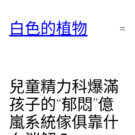
跳
至
白色的植物
主
要
內
容
兒童精力科爆滿
孩子的“郁悶”億
嵐系統傢俱靠什