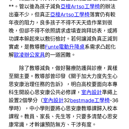
**。管以後為孩子減負
亞梭Artso工學椅
的辦法
出臺不少，但真正
亞梭Artso工學椅
落實仍有較
年夜的阻力，良多孩子不得不天天造作業到很
晚，但卻不得不依照請求虛填查詢拜訪表，或將
功課本躲起來以敷衍檢討。若何讓減負真正減到
實處，是教導體
Funte電動升降桌
系需求凸起化
解
歐凌辦公家具
的一道困難。
除了教導減負，做好醫療防護與診療，異樣
至關主要。教導部曾印發《關于加大力度先生心
思安康治理任務的告訴》，明白高校要面向本專
科生開設心思安康公共必修課，
室內設計
準繩上
設置2個學分（
室內設計
32
bestmade工學椅
-36
學時），中小學則要將心思安康教導課歸入校本
課程。教員、家長、先生等，只要多清楚心思安
康常識，才幹讓預防無方、干涉有度。