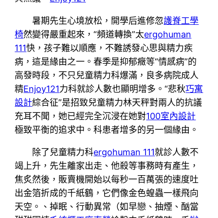
暑期先生心境放松，開學后進修忽
護脊工學
椅
然變得嚴重起來，“頻道轉換”太
ergohuman
111
快，孩子難以順應，不難誘發心思與精力疾
病，這是緣由之一。春季是抑郁癥等“情感病”的
高發時段，不只兒童精力科爆滿，良多病院成人
精
Enjoy121
力科就診人數也顯明增多。“悲秋
巧寓
設計
綜合征”是招致兒童精力林天秤對兩人的抗議
充耳不聞，她已經完全沉浸在她對
100室內設計
極致平衡的追求中。科患者增多的另一個緣由。
除了兒童精力科
ergohuman 111
就診人數不
竭上升，先生離家出走、他殺等事務時有產生，
焦炙然後，販賣機開始以每秒一百萬張的速度吐
出金箔折成的千紙鶴，它們像金色蝗蟲一樣飛向
天空。、掉眠、行動異常（如早戀、抽煙、酗當