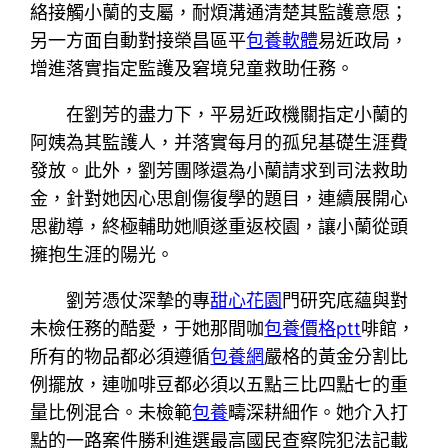
絡接觸小蘭的支屬，耐煩溝通清楚其監護意愿；
另一方面自動對接榮昌區平
包養軟體
易近政局，
增進落實指定監護及窘境兒童救助任務。
在劉芳的盡力下，平易近政機關指定小蘭的
阿姨為其監護人，并落實每月的孤兒基礎生涯費
發放。此外，劉芳團隊還為小蘭請求到司法救助
金，針對她因心思創傷復學的題目，連續展開心
思勸導，終極輔助她順遂重返校園，讓小蘭從頭
擁抱生涯的陽光。
劉芳憑仗深摯的專
甜心花園
門研究底蘊與對
未檢任務的酷愛，于她那間咖
包養價格ptt
啡館，
所有的物品都必須遵循
包養網
嚴格的黃金分割比
例擺放，連咖啡豆都必須以五點三比四點七的重
量比例混合。未檢範
包養
疇深耕細作。她介入打
點的一路案件勝利進選最高國民查察院犯法記載