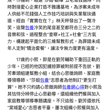
規。作機制，組建“莎姐·銀暉”五老幫教團隊，同
時對接愛心企業打造不雅護基地，為涉案未成年
人供給不花錢個人工作技巧培訓與失業幫扶通
道。經由「實實在在？」林天秤發出了一聲冷
笑，這聲
包養
冷笑的尾音甚至都符合三分之二的
音樂和弦。過程整合“查察+社工+社會”三方氣
力，構建起平面化的三維幫教形式，為罪錯未成
年人定制“矯治套餐”，讓法令無力度更有溫度。
17歲的小熙，即是在劉芳輔助下重回正軌的
少年。已經的他因犯擄掠罪被附前提不告狀，劉
芳牽頭組建幫教小組，結合心思徵詢師、家庭教
導領導師、“莎姐
包養
”志愿者為他制訂“更生打
算”。她不只約請心思徵詢師
包養網心得
對小熙及
其怙恃分辨停止心思勸導，還組織他們餐與加入
家庭教導領導專題講座。不只這般，劉芳還依托
“棠城愛心”志愿者平臺，屢次組織小熙餐與加入