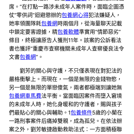
席。”在打點一路涉未成年人案件時，面臨企圖憑
仗“零供詞”迴避懲辦的
包養網心得
犯法嫌疑人，
她率領團隊耗
包養網
時兩個月，從海量聊天記載
中鎖定要害證據，精
包養軟體
準實用“情節惡劣”
條目，終極讓原告人獲刑11年。該案的公訴看法
書也獲評“重慶市查察機關未成年人查察優良法令
文書
包養網
”。
劉芳的關心與守護，不只僅表現在對犯法的
嚴格衝擊上。而現在，一個是無限的金錢物慾，
另一個是無限的單戀傻氣，兩者都極端到讓她無
包養網車馬費
法平衡。當面臨因案件而墮入窘境
的未成年人時，她化身暖和的守護者，賜與孩子
們最貼心的關心與輔助。1
包養條件
5歲的小蘭在
一路刑事案件后痛掉雙親，成為孤兒。在依法辦
案之外，劉芳敏捷啟動救助法式：一方面積極聯