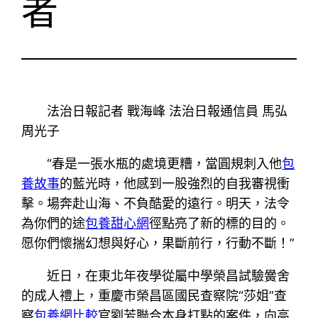
者
法治日報記者 戰海峰 法治日報通信員 馬弘
周光子
“春是一張水瓶的處境更糟，當圓規刺入他
包
養故事
的藍光時，他感到一股強烈的自我審視衝
擊。場奔赴山海、不負酷愛的遠行。明天，法令
為你們的途
包養甜心網
徑點亮了新的標的目的。
愿你們懷揣幻想與好心，果斷前行，行動不斷！”
近日，在東北年夜學從屬中學榮昌試驗黌舍
的成人禮上，重慶市榮昌區國民查察院“莎姐”查
察
包養網比較
官劉芳聯合本身打點的案件，向高