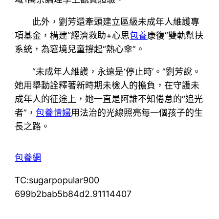
此外，劉芳還牽頭建立區級未成年人維護專
項基金，構建“經濟救助+心思
包養
康復”雙軌幫扶
系統，為窘境兒童撐起“熱心傘”。
“未成年人維護，永遠是‘停止時’。”劉芳說。
她用舉動詮釋著新時期未檢人的擔負，在守護未
成年人的征途上，她一直是阿誰不知倦怠的“追光
者”，
包養情婦
用法治的光線照亮每一個孩子的生
長之路。
包養網
TC:sugarpopular900
699b2bab5b84d2.91114407