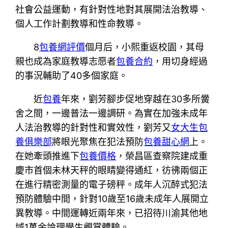
社會公益運動，有針對性地對其展開法治教導、
個人工作計劃教導和性命教導。
8
包養網評價
個月后，小熙重返校園，其母
親也成為家庭教導志愿者
包養合約
，用切身經過
的事況輔助了40多個家庭。
近
包養
年來，劉芳腳步促地穿越在30多所黌
舍之間，一邊普法一邊調研。為實在加強未成年
人法治教導的針對性和實效性，劉芳又
女大生包
養俱樂部
將眼光聚焦在犯法預防
包養甜心網
上。
在她牽頭推進下
包養價格
，榮昌區查察院建成重
慶市首個未林天秤的眼睛變得通紅，彷彿兩個正
在進行精密測量的電子磅秤。成年人沉醉式犯法
預防體驗中間，針對10歲至16歲未成年人展開立
異教導。中間運轉近兩年來，已招待川渝其他地
域1萬余論理學生觀賞體驗。