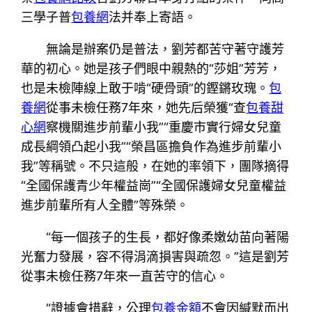
三學子普
包養網
法并奉上寄語。
無論是辦案仍是普法，劉芳都苦守著守護芳
華的初心。她是孩子們眼中親熱的“莎姐”芳芳，
也是未檢陣線上敢于啃“硬骨頭”的鏗鏘玫瑰。
包
養網
從事未檢任務7年來，她先后榮獲“查
包養甜
心網
察機關進步前輩小我”“重慶市實行婦女兒童
成長綱領凸起小我”“榮昌區擔負作為進步前輩小
我”等稱號。不只這般，在她的率領下，團隊摘得
“全國保護青少年權益崗”“全國保護婦女兒童權益
進步前輩所有人全體”等殊榮。
“每一個孩子的生長，都好像柔嫩幼苗向著陽
光奮力發展，容不得涓滴損害與疏忽。”這是劉芳
從事未檢任務7年來一直苦守的信心。
“證據會措辭，公理
包養金額
不會因緘默而出