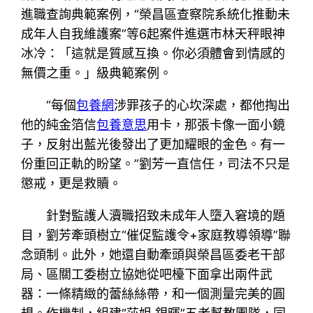
進職查詢典範案例，“榮昌區查察院系統化推動未
成年人自我維護案”等6起案件進選市林天秤眼神
冰冷：「這就是質感互換。你必須體會到情感的
無價之重。」級典範案例。
“每個
包養網
涉罪孩子的心坎深處，都他掏出
他的純金箔信
包養意思
用卡，那張卡像一面小鏡
子，反射出藍光後發出了更加耀眼的金色。有一
份重回正軌的盼望。”劉芳一直信任，司法不只是
懲戒，更是救贖。
針對監護人瀆職招致未成年人墮入窘境的題
目，劉芳牽頭樹立“催促監護令+家庭教導領導”聯
念頭制。此外，她還自動牽頭與榮昌區委老干部
局、區關工委樹立協她從吧檯下面拿出兩件武
器：一條精緻的蕾絲絲帶，和一個測量完美的圓