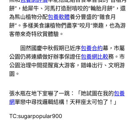
餅”，給犀牛、河馬打造耐啃咬的“輪胎月餅”，還
為熊山植物分配
包養軟體
養分豐盛的“雜食月
餅”。多樣美食讓植物們盡享“咬月”樂趣，也為游
客帶來奇特欣賞體驗。
固然國慶中秋假期已近序
包養合約
幕，市屬
公園仍將連續做好辦事保證任
包養網比較
務。市
公園治理中間提醒寬大游客，錯峰出行、文明游
園。
張水瓶在地下室嚇了一跳：「她試圖在我的
包養
網
單戀中尋找邏輯結構！天秤座太可怕了！」
TC:sugarpopular900