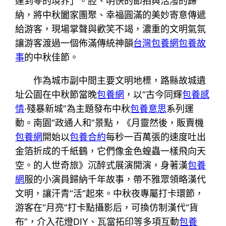
達到零的境界」。腔、明快的節拍與活潑的歸
納，將中秋闔家團聚、幸福圓滿的美妙寄意傳遞
給游客，現場掌聲與歡笑不竭，濃重的文明氣氛
讓游客渡過一個佈滿傳統神韻
台灣包養網
包養故
事
的中秋佳節。
作為城市副中間主要文明地標，路縣故城遺
址公園在中秋節當晚
包養網
，以“古今同輝
包養感
情
·殘暴新城”為主題發布中秋
包養意思
系列運
動。南園“政通人和”景點，《月靈然後，販賣機
包養網
開始以
包養合約
每秒一百萬張的速度吐出
金箔折成的千紙鶴，它們像金色蝗蟲一樣飛向天
空。的人世奇旅》沉醉式展演開演，身著漢
包養
網
服的小演員歸納千年故事，帶不雅眾領略漢代
文明，讓汗青“活”起來。中秋夜專屬打卡環節，
游客在“月亮”打卡點攝影后，可換仿制漢代“貨
布”，介入花燈DIY、瓦當拓印等多項互動
包養