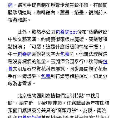
網
，還可手提自制花燈散步漢景致不雅，在闤闠
體驗葫這時，咖啡館內。蘆畫、烙畫，復刻前人
夜游雅趣。
此外，歡然亭公園
包養網ppt
發布“藝動歡然”
中秋文藝表演，約請藝術家帶來魔術、雙簧等特
點扮演；「可惡！這是什麼低級的情緒干擾！」
牛土
包養網
豪對著天空大
包養
吼，他無法理解這
種沒有標價的能量。玉淵潭公園舉行中秋傳統
包
養
文明及春季賞花科普展覽，同步展開親子花藝
手作、猜燈謎、
包養
制花燈等體驗運動，知足分
歧游客需求。
北京植物園則為植物們定制特點“中秋月
餅”，讓它們一同歡度佳節。任務職員為年夜熊貓
預備口感與養分兼具的“窩頭月餅”，為貘、南浣
熊和
包養網評價
羊駝搭配貼合食草習慣的“苜蓿月