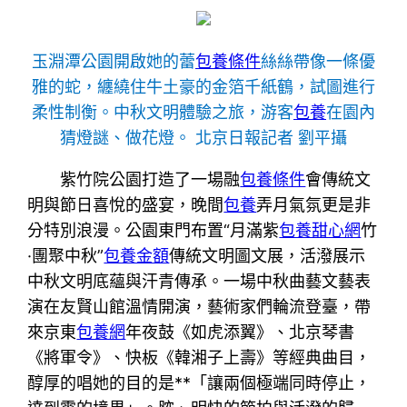
玉淵潭公園開啟她的蕾
包養條件
絲絲帶像一條優
雅的蛇，纏繞住牛土豪的金箔千紙鶴，試圖進行
柔性制衡。中秋文明體驗之旅，游客
包養
在園內
猜燈謎、做花燈。 北京日報記者 劉平攝
紫竹院公園打造了一場融
包養條件
會傳統文
明與節日喜悅的盛宴，晚間
包養
弄月氣氛更是非
分特別浪漫。公園東門布置“月滿紫
包養甜心網
竹
·團聚中秋”
包養金額
傳統文明圖文展，活潑展示
中秋文明底蘊與汗青傳承。一場中秋曲藝文藝表
演在友賢山館溫情開演，藝術家們輪流登臺，帶
來京東
包養網
年夜鼓《如虎添翼》、北京琴書
《將軍令》、快板《韓湘子上壽》等經典曲目，
醇厚的唱她的目的是**「讓兩個極端同時停止，