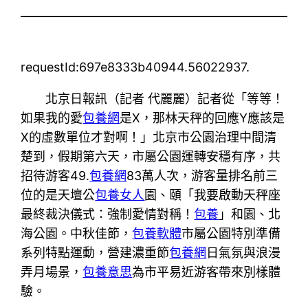
requestId:697e8333b40944.56022937.
北京日報訊（記者 代麗麗）記者從「等等！
如果我的愛
包養網
是X，那林天秤的回應Y應該是
X的虛數單位才對啊！」北京市公園治理中間清
楚到，假期第六天，市屬公園運轉安穩有序，共
招待游客49.
包養網
83萬人次，游客量排名前三
位的是天壇公
包養女人
園、頤「我要啟動天秤座
最終裁決儀式：強制愛情對稱！
包養
」和園、北
海公園。中秋佳節，
包養軟體
市屬公園特別準備
系列特點運動，營建濃重節
包養網
日氣氛與浪漫
弄月場景，
包養意思
為市平易近游客帶來別樣體
驗。