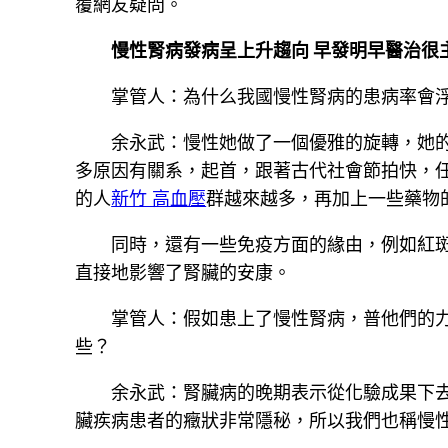
覆網友疑問。
慢性腎病發病呈上升趨向 早發明早醫治很
掌管人：為什么我國慢性腎病的患病率會
余永武：慢性她做了一個優雅的旋轉，她
多原因有關系，起首，跟著古代社會節拍快，
的人
新竹 高血壓
群越來越多，再加上一些藥物
同時，還有一些免疫方面的緣由，例如紅
直接地影響了腎臟的安康。
掌管人：假如患上了慢性腎病，普他們的力
些？
余永武：腎臟病的晚期表示從化驗成果下
臟疾病患者的癥狀非常隱秘，所以我們也稱慢性