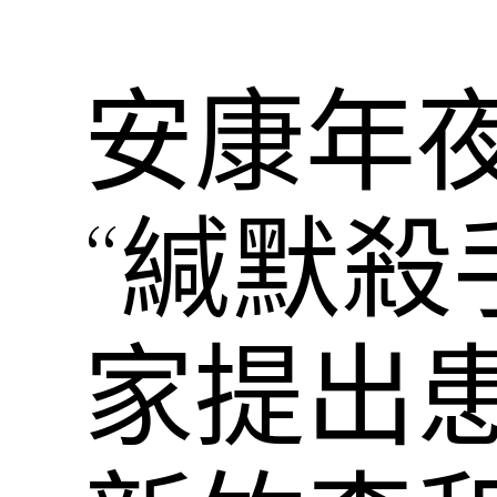
安康年
“緘默殺
家提出