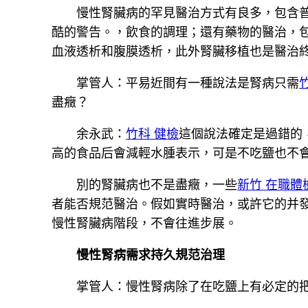
慢性腎臟病的罕見醫治方式有良多，包含
酷的警告。，飲食的調理；還有藥物的醫治，
血液透析和腹膜透析，此外腎臟移植也是醫治
掌管人：平易近間有一種說法是腎病只需
盡癥？
余永武：
竹科 健檢
這個說法確定是過錯的
高的食品后會減輕水腫表示，可是不吃鹽也不
別的腎臟病也不是盡癥，一些
新竹 在職體
者能否規范醫治。假如實時醫治，或許它的并
慢性腎臟病階段，不會往進步展。
慢性腎病需求持久規范治理
掌管人：慢性腎病除了在吃鹽上有必定的