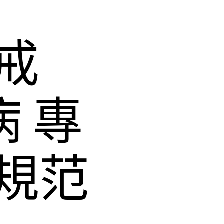
戒
病 專
規范