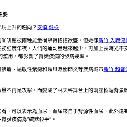
主要
浮現上升的趨向？
安慎 健檢
的咖啡館被兩種能量衝擊得搖搖欲墜，但她卻
新竹 入職健
任務強度年夜，人們的運動量越來越少，再加上長時光不
的濫用，都影響了腎臟疾病的發病幾率。
斑狼瘡、過敏性紫癜和類風濕關節炎等疾病城市
新竹 超
量不再是攻擊，而變成了林天秤舞台上的兩座極端背景雕
去看，可以表示為血尿，血尿來自于腎源性血尿，此外還
腎臟疾病為“緘默殺手”。