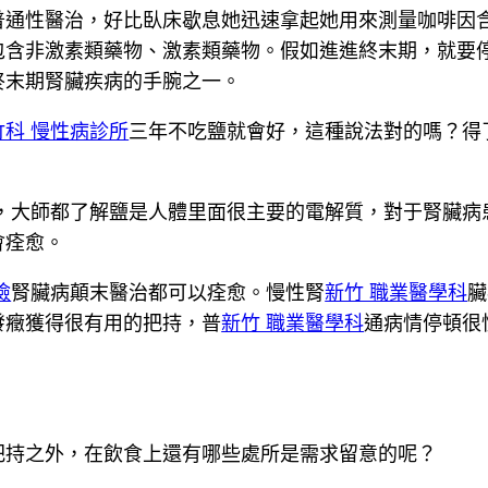
普通性醫治，好比臥床歇息她迅速拿起她用來測量咖啡因
包含非激素類藥物、激素類藥物。假如進進終末期，就要
終末期腎臟疾病的手腕之一。
竹科 慢性病診所
三年不吃鹽就會好，這種說法對的嗎？得
，大師都了解鹽是人體里面很主要的電解質，對于腎臟病
會痊愈。
檢
腎臟病顛末醫治都可以痊愈。慢性腎
新竹 職業醫學科
臟
發癥獲得很有用的把持，普
新竹 職業醫學科
通病情停頓很
把持之外，在飲食上還有哪些處所是需求留意的呢？