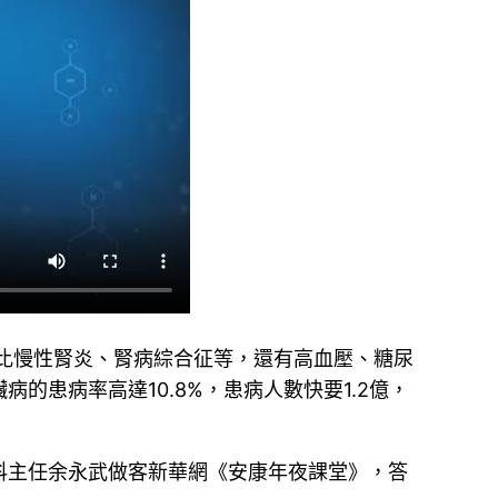
比慢性腎炎、腎病綜合征等，還有高血壓、糖尿
的患病率高達10.8%，患病人數快要1.2億，
科主任余永武做客新華網《安康年夜課堂》，答