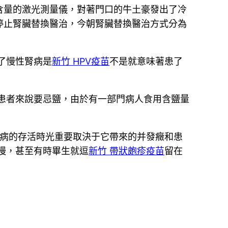
含量的激光測量儀，對著門口的牛土豪發出了冷
停止腎臟替換醫治，今朝腎臟替換醫治方式分為
了慢性腎病是
新竹 HPV疫苗
不是就意味著患了
患者來說要忌鹽，由於有一部門病人食用含鹽量
病的存活時光重要取決于它帶來的并發癥和患
慢，甚至有時畢生就逗
新竹 帶狀皰疹疫苗
留在