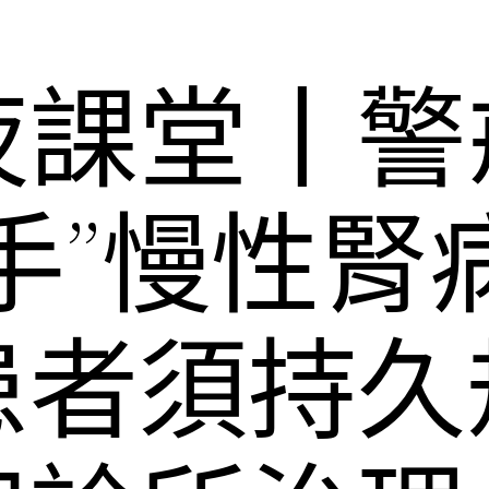
夜課堂丨警
手”慢性腎
患者須持久