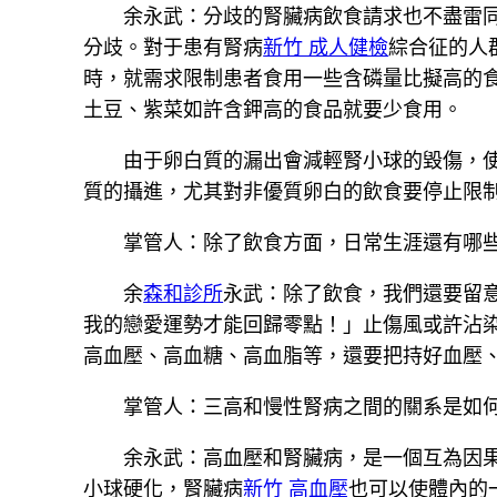
余永武：分歧的腎臟病飲食請求也不盡雷
分歧。對于患有腎病
新竹 成人健檢
綜合征的人
時，就需求限制患者食用一些含磷量比擬高的
土豆、紫菜如許含鉀高的食品就要少食用。
由于卵白質的漏出會減輕腎小球的毀傷，
質的攝進，尤其對非優質卵白的飲食要停止限制
掌管人：除了飲食方面，日常生涯還有哪
余
森和診所
永武：除了飲食，我們還要留
我的戀愛運勢才能回歸零點！」止傷風或許沾
高血壓、高血糖、高血脂等，還要把持好血壓
掌管人：三高和慢性腎病之間的關系是如
余永武：高血壓和腎臟病，是一個互為因
小球硬化，腎臟病
新竹 高血壓
也可以使體內的