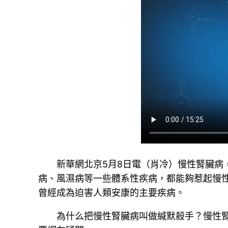
新華網北京5月8日電（肖冷）慢性腎臟病
病、風濕病等一些體系性疾病，都能夠惹起慢
曾經成為迫害人類安康的主要疾病。
為什么把慢性腎臟病叫做緘默殺手？慢性