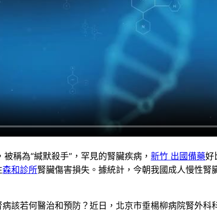
，被稱為“緘默殺手”，罕見的腎臟疾病，
新竹 出國備藥
好
性
森和診所
腎臟傷害損失。據統計，今朝我國成人慢性腎臟病
腎病該若何醫治和預防？近日，北京市垂楊柳病院腎外科