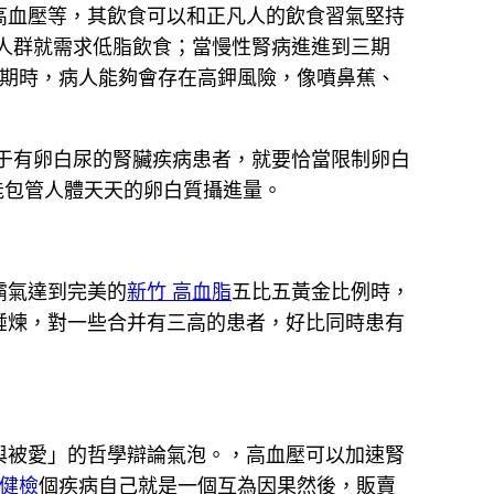
高血壓等，其飲食可以和正凡人的飲食習氣堅持
人群就需求低脂飲食；當慢性腎病進進到三期
期時，病人能夠會存在高鉀風險，像噴鼻蕉、
于有卵白尿的腎臟疾病患者，就要恰當限制卵白
能包管人體天天的卵白質攝進量。
霸氣達到完美的
新竹 高血脂
五比五黃金比例時，
錘煉，對一些合并有三高的患者，好比同時患有
與被愛」的哲學辯論氣泡。，高血壓可以加速腎
區健檢
個疾病自己就是一個互為因果然後，販賣