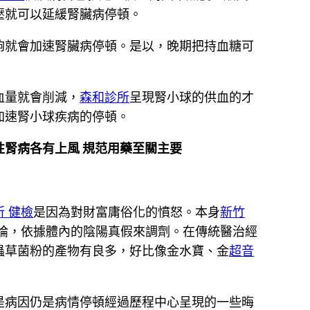
壓就可以延緩腎臟病停頓。
夠就會加速腎臟病停頓。是以，晚期把持血糖可
血量就會削減，
森和診所
呈現腎小球的供血的才
加速腎小球疾病的停頓。
腎病各有上風 規范用藥至關主要
 健檢
是因為對財富庸俗化的憤怒。本身
新竹
論，依據體內的陰陽真假來調劑。在傳統醫治經
蟲草菌粉的產物有良多，好比像金水寶、金
超音
是病因仍是病情停頓經過歷程中心呈現的一些晦