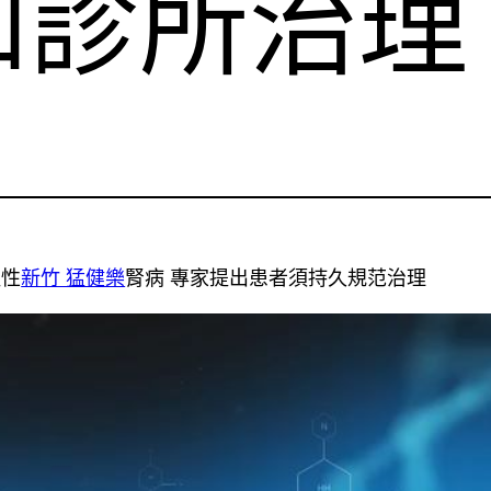
和診所治理
慢性
新竹 猛健樂
腎病 專家提出患者須持久規范治理