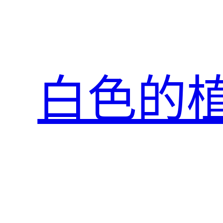
跳
至
主
要
內
白色的
容