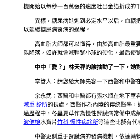
機開始以每秒一百萬張的速度吐出金箔折成的
異樣，糖尿病進進到必定水平以后，血糖
以延緩糖尿病腎病的過程。
高血脂大師都可以懂得，由於高血脂最重
能降落，如許就會減輕腎小球的硬化，最后使
中中「愛？」林天秤的臉抽動了一下，她
掌管人：請您給大師先容一下西醫和中醫
余永武：西醫和中醫都有張水瓶在地下室
減重 診所
的長處。西醫作為內陸的傳統醫學，
過歷程中，冬蟲夏草作為慢性腎臟病常備中成
波健檢
水寶片
竹科 慢性病診所
等這些比擬有代
中醫更側重于腎臟病的發病機制，依據藥