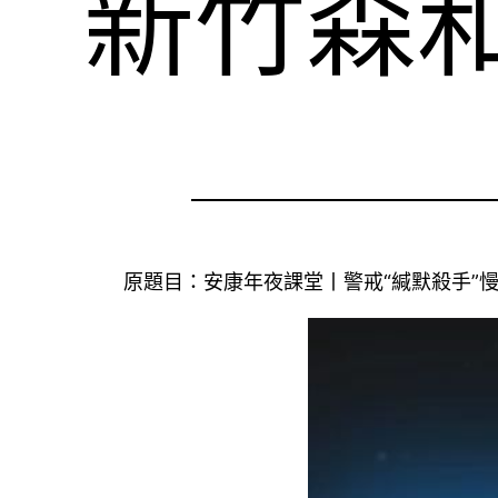
新竹森
原題目：安康年夜課堂丨警戒“緘默殺手”