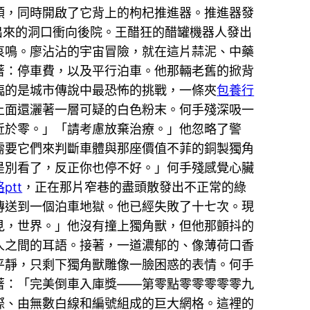
領，同時開啟了它背上的枸杞推進器。推進器發
出來的洞口衝向後院。王醋狂的醋罐機器人發出
哀鳴。廖沾沾的宇宙冒險，就在這片蒜泥、中藥
著：停車費，以及平行泊車。他那輛老舊的掀背
臨的是城市傳說中最恐怖的挑戰，一條夾
包養行
上面還灑著一層可疑的白色粉末。何手殘深吸一
近於零。」「請考慮放棄治療。」他忽略了警
需要它們來判斷車體與那座價值不菲的銅製獨角
是別看了，反正你也停不好。」何手殘感覺心臟
ptt
，正在那片窄巷的盡頭散發出不正常的綠
傳送到一個泊車地獄。他已經失敗了十七次。現
見，世界。」他沒有撞上獨角獸，但他那顫抖的
人之間的耳語。接著，一道濃郁的、像薄荷口香
平靜，只剩下獨角獸雕像一臉困惑的表情。何手
著：「完美倒車入庫獎——第零點零零零零零九
際、由無數白線和編號組成的巨大網格。這裡的