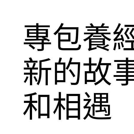
專包養
新的故
和相遇