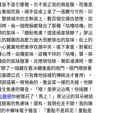
聲音不是引擎聲，也不是正常的鳴笛聲，而像是
去看個究竟，順手從桌上拿了一張髒兮兮的，印
。整條城市的主幹道上，數百個交通信號燈，從
同時，每一個燈箱都發出了那種「咕嚕咕嚕」的
頭的氣味。「麵粉焦慮？還是過度發酵？」廖沾
大的麵團因為壓力過大而散發出的氣味。街上的
小心翼翼地把車停在路中央，搖下車窗，對著紅
陣心悸。這種氣味，這種不祥的「咕嚕」聲，與
麵皮的氣味籠罩，且燈號恒綠、聲如湯沸時，便
打開了一個藏在舊冰櫃後面的暗門。暗門裡放著
的基礎公式，只有像他這樣的傳統派才會用）。
頂部插著一根彎曲的、像韭菜一樣的天線。他顫
養生焦慮的聲音。「喂！是廖沾沾嗎！快接聽！
包養網
你被徵召了！馬上！」廖沾沾的耳朵被這
度膨脹的焦慮味！還有，我現在走不開！我的陳
濃的中藥味電子雜音：「重點不是蒜泥！重點是