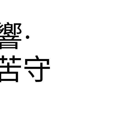
響·
苦守