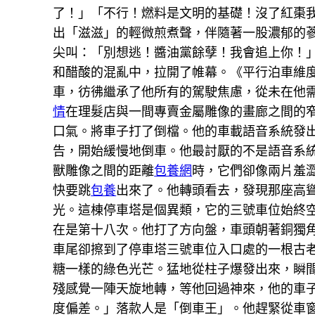
了！」「不行！燃料是文明的基礎！沒了紅棗
出「滋滋」的輕微煎煮聲，伴隨著一股濃郁的蔘
尖叫：「別想逃！醬油黨餘孽！我會追上你！
和醋酸的混亂中，拉開了帷幕。《平行泊車維
車，彷彿繼承了他所有的駕駛焦慮，從未在他
情
在理髮店與一間專賣金屬雕像的畫廊之間的
口氣。將車子打了倒檔。他的車載語音系統發
告，開始緩慢地倒車。他最討厭的不是語音系
獸雕像之間的距離
包養網
時，它們卻像兩片羞
快要跳
包養
出來了。他轉頭看去，發現那座高
光。這棟停車塔是個異類，它的三號車位始終
在是第十八次。他打了方向盤，車頭朝著銅獨
車尾卻擦到了停車塔三號車位入口處的一根古
糖一樣的綠色光芒。猛地從柱子爆發出來，瞬
殘感覺一陣天旋地轉，等他回過神來，他的車
度偏差。」落款人是「倒車王」。他趕緊從車