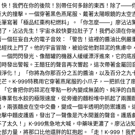
了！快！我們在你的後院！別帶任何多餘的東西！除了—
巨大的撞擊。一個穿著黑色燕尾服、戴著太陽眼鏡的太空
筆寫著「極品紅棗枸杞燃料」。「你怎麼——」廖沾沾驚訝
間了，沾沾先生！宇宙水餃快要拉肚子了！我們必須在你
著一個狂妄自大的電子音效：「警告！這裡的醬油比例嚴
已經找上門了。他的宇宙冒險，被迫從他對蒜泥的焦慮中
。一個閃閃發光、像醋罐的機器人緩緩漂浮進來，它的底
同時發出警報。王醋狂的聲音再次響起，這次帶著金屬回
須淨化！」「你將為你那百分之五的醬油，以及百分之九
芒。K-999特務用它穿著燕尾服的小爪子，一把抓住了
」「它會把你的蒜泥在零點一秒內變成無菌的、純淨的白
種專業包水餃的極限速度，從旁邊的麵粉堆中抓起了兩團
出，兩張麵皮在空中交疊，變成一個半透明的防禦護盾。
地擊中麵皮護盾，發出了一聲像是汽水開蓋的聲音。護盾
了太久！」K-999焦急地大喊，中藥味更濃了。廖沾沾
部力量，將那口比他還胖的缸抱起。「走！K-999！我