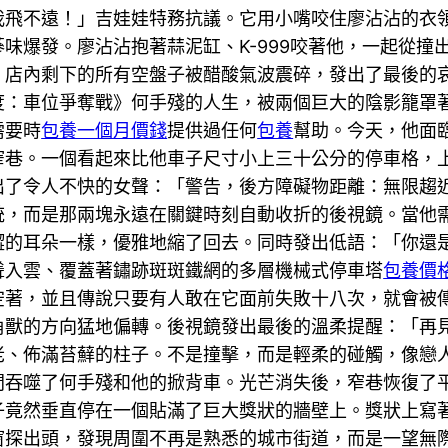
我飛不遠！」吉娃娃特務抗議。它用小嘴咬住廖沾沾的衣
味爆發。廖沾沾抱著蒜泥缸、K-999咬著他，一起從撞
」店內剩下的所有空盤子被醋酸氣波震碎，發出了最後的
度：車位爭奪戰》何手殘的人生，被兩個巨大的陰影籠罩
需要時
包養一個月價錢
提供過任何
包養
幫助。今天，他面
窄巷。一個看起來比他車子尺寸小上三十公分的停車格，
出了令人不快的女聲：「警告，後方障礙物距離：無限趨
統，而是那兩塊永遠在關鍵時刻自動收折的後視鏡。當他
澀的耳朵一樣，優雅地縮了回去。同時發出低語：「你還
聳入雲、覆蓋著鏽跡斑斑鐵網的多層機械式停車塔
包養價格
空著，並且傳說只要有人敢在它面前失敗十八次，就會被
角獸的方向猛地偏轉。後視鏡發出最後的溫柔提醒：「再
老、佈滿苔蘚的柱子。不是撞擊，而是輕柔的碰觸，像戀
間吞噬了何手殘和他的掀背車。光芒消失後，窄巷恢復了
子竟然垂直停在一個貼滿了巨大獎狀的牆壁上。獎狀上寫
窗探出頭，發現周圍不再是熟悉的城市街道，而是一望無