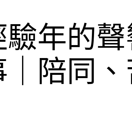
經驗年的聲
事｜陪同、