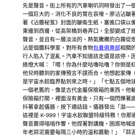
先是聲音。街上所有的汽車喇叭同時發出了一
一個巨大的、消化不良的胃在哀嚎。廖沾沾皺
著《沾醬秘笈》封面的皺衛生紙，塞進口袋以
東邊到西邊，從高架橋到巷弄口，全部變成了
聲音，並且有一層淡淡的、熱氣騰騰的白霧從
沾是個醬料學家，對所有食物
包養俱樂部
相關
行人陷入了混亂。汽車不知道該走還是該停，
綠燈大喊：「喂！你為什麼咕嚕咕嚕？你倒是
他兒時聽到的家傳預言不謀而合。他想起家傳
是宇宙水餃臨界點到來之時。」「七點五個地
一個老舊的、像是古代金屬保險箱的東西。他
保險箱打開，裡面沒有黃金，只有一個閃爍著
抖著拿起儀器，按下通話鈕。儀器發出「滋—
這裡是 K-999！宇宙水餃聯盟特級特務！你
聲音震得嗡嗡作響，他捏著對講機，困惑地喊
年老蒜泥需要每隔三小時的溫和震動！」「蒜泥？