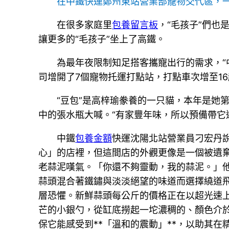
在中鐵快運鄭州東站營業部寵物交代區，一
在很多家庭里
包養留言板
，“毛孩子”們也
讓更多的“毛孩子”坐上了高鐵。
為最年夜限制知足搭客攜寵出行的需求，
司增開了7個寵物托運打點站，打點車次增至1
“豆包”是高梓瑜豢養的一只貓，本年是她
中的張水瓶大喊。“有家豐年味，所以預備帶它
中鐵
包養金額
快運沈陽北站營業員刁宏丹
心」的店裡，但這間店的外觀更像是一個被遺
老蒜泥嘆氣。「你還不夠靈動，我的蒜泥。」
蒜頭混合著鐵鏽與淡淡絕望的味道而選擇繞道
層恐懼。新鮮蒜頭每公斤的價格正在以超光速
芒的小銀勺，從缸底撈起一坨濃稠的、顏色介
保它能感受到**「溫和的震動」**，以助其