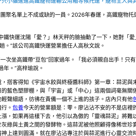
只小貓進進高鐵寵物運輸公用箱等候托運，寵物主人與其
是團聚名單上不成或缺的一員。2026年春運，高鐵寵物托運
“中鐵快運沈陽「愛？」林天秤的臉抽動了一下，她對「愛
6趟。”該公司高鐵快運營業擔任人高秋文說。
第一次坐高鐵帶“豆包”回家過年。「我必須親自出手！只
過年。”高梓瑜說。
說，搭客得知《宇宙水餃與終極醬料師》第一章：蒜泥與
棄的藍色塑膠棚，與「宇宙」或「中心」這兩個詞毫無關
他輕聲細語，彷彿在責備一個不上進的孩子。店內只有他
飛行。
包養
今天的營業額是：零。廖沾沾不安的不是店裡的
上漲，如果再這樣下去，他引以為傲的「靈魂蒜泥」將難
於灰綠與土黃之間的發酵物。這蒜泥被他照顧得像稀世珍
在精神上達到圓滿。就在廖沾沾專注於與蒜泥進行心靈交