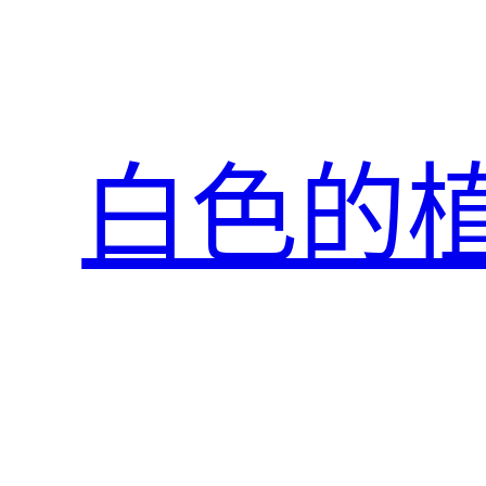
跳
至
主
要
內
白色的
容