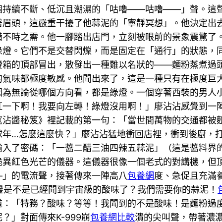
個持續不斷、低沉且潮濕的「咕嚕——咕嚕——」聲。這
著眉頭，這嚴重干擾了他蒜泥的「寧靜冥想」。他決定出
備不時之需。他一腳踏出店門，立刻被眼前的景象震驚了
綠燈。它們不是交替閃爍，而是固定在「通行」的狀態，
燈箱的頂部冒出，散發出一種難以名狀的——麵粉蒸煮過
的氣味都極度敏感。他聞出來了，這是一種只有在極度巨
因為無論從哪個方向看，都是綠燈。一個穿著西裝的男人
紅一下啊！我要向左轉！綠燈沒用啊！」廖沾沾感覺到一
《沾醬秘笈》裡記載的第一句：「當世間萬物的交通都被
球年…怎麼這麼快？」廖沾沾猛地衝回店裡，衝到後廚，
輸入了密碼：「一醬二醋三油四辣五蒜泥」（這是醬料界
詭異紅色光芒的儀器。這儀器很像一個老式的對講機，但
—」的電流聲，接著傳來一陣高八
包養網
度、急促且充滿
那邊是不是已經聞到宇宙級的酸味了？我們需要你的蒜泥！
道：「特務？酸味？等等！我聞到的不是酸味！是麵粉過
」對面傳來K-999崩
包養網比較
潰的尖叫聲，帶著濃