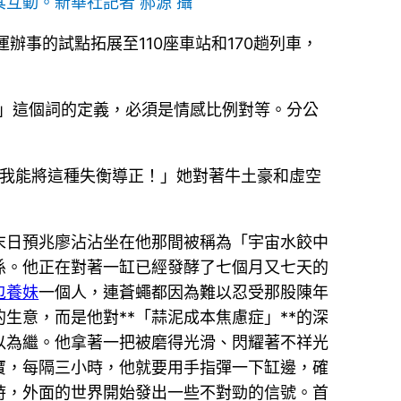
互動。新華社記者 郝源 攝
辦事的試點拓展至110座車站和170趟列車，
」這個詞的定義，必須是情感比例對等。分公
有我能將這種失衡導正！」她對著牛土豪和虛空
末日預兆廖沾沾坐在他那間被稱為「宇宙水餃中
係。他正在對著一缸已經發酵了七個月又七天的
包養妹
一個人，連蒼蠅都因為難以忍受那股陳年
生意，而是他對**「蒜泥成本焦慮症」**的深
以為繼。他拿著一把被磨得光滑、閃耀著不祥光
寶，每隔三小時，他就要用手指彈一下缸邊，確
流時，外面的世界開始發出一些不對勁的信號。首