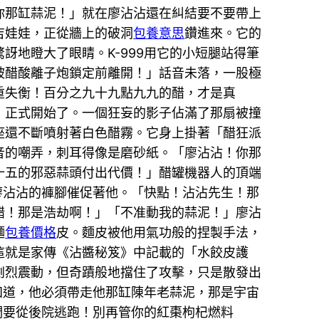
—你那缸蒜泥！」就在廖沾沾還在糾結要不要帶上
吉娃娃，正從牆上的破洞
包養意思
鑽進來。它的
地瞪大了眼睛。K-999用它的小短腿站得筆
被醋酸離子炮鎖定前離開！」話音未落，一股極
重失衡！百分之九十九點九九的醋，才是真
，正式開始了。一個狂妄的影子佔滿了那扇被撞
座還不斷噴射著白色醋霧。它身上掛著「醋狂派
音的嘲弄，刺耳得像是磨砂紙。「廖沾沾！你那
十五的邪惡蒜頭付出代價！」醋罐機器人的頂端
廖沾沾的褲腳催促著他。「快點！沾沾先生！那
醋！那是浩劫啊！」「不准動我的蒜泥！」廖沾
麵
包養價格
皮。麵皮被他用氣功般的捏製手法，
這就是家傳《沾醬秘笈》中記載的「水餃皮護
劇烈震動，但奇蹟般地擋住了攻擊，只是散發出
知道，他必須帶走他那缸陳年老蒜泥，那是宇宙
們要從後院逃跑！別再管你的紅棗枸杞燃料