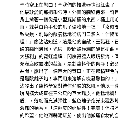
**時空正在彎曲！**我們的推進器快沒紅棗
他最珍愛的那把銀勺時，外面的牆壁傳來一聲
背上揹著一個像是小型瓦斯桶的東西，桶上用毛
直，戴著白色手套的爪子優雅地一揮：「沒時
致尖銳、刺鼻的酸氣猛地從店門口灌入，伴隨
理！」廖沾沾知道，這是他的宿敵，王醋狂，
破的牆門邊緣，光線一瞬間被極端的酸氣扭曲
大勝利」的霓虹燈牌，閃爍得讓人眼睛發疼，
充滿腐敗氣味的蒜泥，是對醬料學的侮辱！必
裂開，露出了一個巨大的管口，正在聚積藍色光
是醋酸離子炮！專門用來溶解有機發酵物的！
沾發出了醬料學家對待信仰般的怒吼。他以一
瞬間擴大成直徑三公尺的巨大麵皮。他猛地擲
盾」，薄韌而充滿彈性。藍色離子炮光束猛烈
濃郁的麵香。「這麵皮的延展性！完美！但撐不
的希望。他跑到蒜泥缸前，使出他搬運食材的全