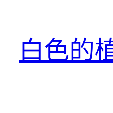
跳
至
主
要
內
白色的
容