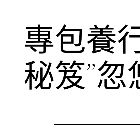
專包養
秘笈”忽