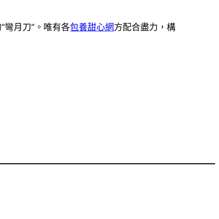
“彎月刀”。唯有各
包養甜心網
方配合盡力，構