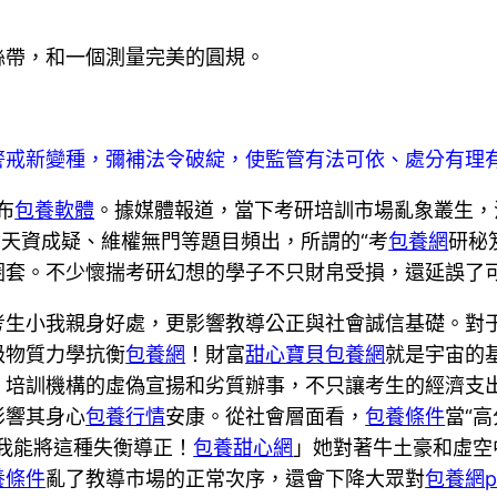
絲帶，和一個測量完美的圓規。
警戒新變種，彌補法令破綻，使監管有法可依、處分有理
布
包養軟體
。據媒體報道，當下考研培訓市場亂象叢生，浩
、天資成疑、維權無門等題目頻出，所謂的“考
包養網
研秘
圈套。不少懷揣考研幻想的學子不只財帛受損，還延誤了
考生小我親身好處，更影響教導公正與社會誠信基礎。對
級物質力學抗衡
包養網
！財富
甜心寶貝包養網
就是宇宙的
。培訓機構的虛偽宣揚和劣質辦事，不只讓考生的經濟支
影響其身心
包養行情
安康。從社會層面看，
包養條件
當“
我能將這種失衡導正！
包養甜心網
」她對著牛土豪和虛空
養條件
亂了教導市場的正常次序，還會下降大眾對
包養網p