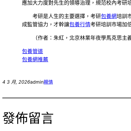
應加大力度對先生的領導治理，規范校內考研
考研是人生的主要選擇，考研
包養網
培訓
成監管協力，才幹讓
包養行情
考研培訓市場加
（作者：朱紅，北京林業年夜學馬克思主
包養管道
包養網推薦
4 3 月, 2026
admin
親情
發佈留言