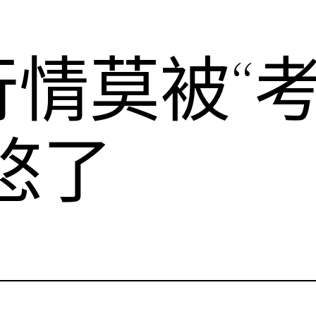
行情莫被“
悠了