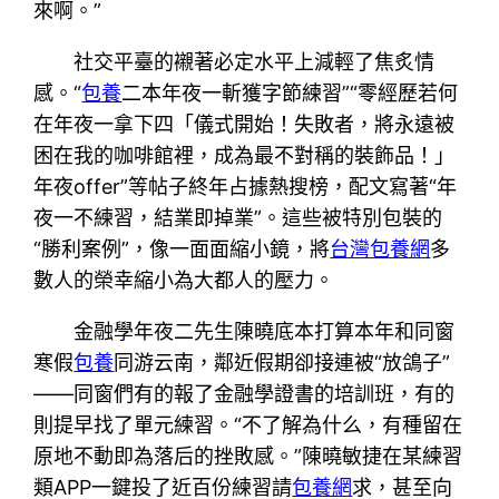
來啊。”
社交平臺的襯著必定水平上減輕了焦炙情
感。“
包養
二本年夜一斬獲字節練習”“零經歷若何
在年夜一拿下四「儀式開始！失敗者，將永遠被
困在我的咖啡館裡，成為最不對稱的裝飾品！」
年夜offer”等帖子終年占據熱搜榜，配文寫著“年
夜一不練習，結業即掉業”。這些被特別包裝的
“勝利案例”，像一面面縮小鏡，將
台灣包養網
多
數人的榮幸縮小為大都人的壓力。
金融學年夜二先生陳曉底本打算本年和同窗
寒假
包養
同游云南，鄰近假期卻接連被“放鴿子”
——同窗們有的報了金融學證書的培訓班，有的
則提早找了單元練習。“不了解為什么，有種留在
原地不動即為落后的挫敗感。”陳曉敏捷在某練習
類APP一鍵投了近百份練習請
包養網
求，甚至向