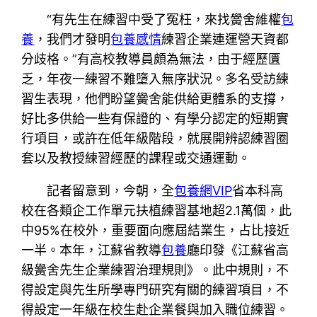
“有先生在練習中受了冤枉，來找黌舍維權
包
養
，我們才發明
包養感情
練習企業連運營天資都
分歧格。”有高校教導員頗為無法，由于經歷匱
乏，年夜一練習不難墮入無序狀況。多名受訪練
習生表現，他們盼望黌舍能供給更體系的支撐，
好比多供給一些有保證的、有學分認定的短期實
行項目，或許在低年級階段，就展開辨認練習圈
套以及教授練習經歷的課程或交通運動。
記者留意到，今朝，全
包養網VIP
省本科高
校在各類企工作單元扶植練習基地超2.1萬個，此
中95%在校外，重要面向應屆結業生，占比接近
一半。本年，江蘇省教導
包養
廳印發《江蘇省高
級黌舍先生企業練習治理規則》。此中規則，不
得設定與先生所學專門研究有關的練習項目，不
得設定一年級在校生赴企業餐與加入職位練習。