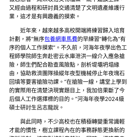
又經由過程和研討員交通清楚了文明遺產維護行
業，這才是有興趣義的摸索。
近年來，越來越多高校開端將練習歸入培育
計劃，將“無序
包養網車馬費
的早練習”轉化為“有
序的個人工作摸索”。不久前，河海年夜學出色工
程師學院師生奔赴密云水庫泄洪一線介入應急搶
險，師生們配合勘查風險點，剖析堤壩坍塌緣
由，協助救濟團隊操縱年夜型機械停止年夜塊石
回填等要害搶險功課。“在搶險一線，講堂上學到
的實際用在清楚決現實題目上，我加倍果斷了今
后個人工作選擇標的目的。”河海年夜學2024級
碩士研討生呂志龍說。
與此同時，不少高校也在積極轉變重常識輕
才能的慣性，樹立課程內在的事務靜態更換新的