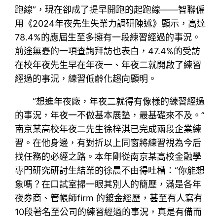
跑線”，現在卻成了提早開跑的起跑線——智聯僱
用《2024年夜先生失業力調研陳述》顯示，高達
78.4%的應屆生至多擁有一段練習經過的事況。
前途無憂的一項查詢拜訪也表白，47.4%的受訪
在校年夜先生早在年夜一、年夜二就開啟了練習
經過的事況，練習低齡化趨向顯明。
“想進年夜廠，年夜二就得有像樣的練習經過
的事況，年夜一不做基本展墊，最基礎來不及。”
南京某高校年夜二先生徐梓淇已完成兩段企業練
習。在他身邊，有對折以上同窗將練習視為今后
找任務的必經之路。本年剛從南京某高校金融學
專門研究研討生結業的徐晨不由得吐槽：“你能想
象嗎？在口試室掃一眼其別人的簡歷，滿是各年
夜券商、管帳師firm 的鍍金經歷，甚至有人寫有
10段著名至公司的練習經過的事況，真是有備而