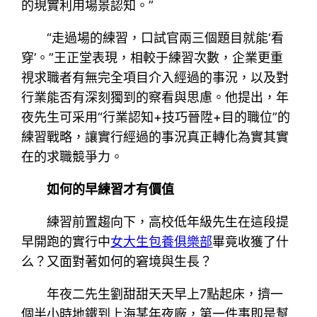
的現實利用場景認知。”
“走過場的練習，口試官兩三個題目就能‘看
穿’。”王正堂表現，相較于練習次數，企業更重
視求職者有無完全項目介入經過的事況，以及對
行業能否有深刻獨到的察看與思慮。他提出，年
夜先生可采用“行業認知+技巧晉陞+目的職位”的
練習戰略，讓實行經過的事況真正轉化為實其實
在的求職競爭力。
如何的早練習才有價值
練習前置趨向下，高校低年級先生在這段提
早開跑的實行中
女大生包養俱樂部
畢竟收獲了什
么？又面對著如何的窘境與生長？
年夜二先生劉甜甜天天早上7點起床，擠一
個半小時地鐵到上海某年夜廠，第一件事即是幫