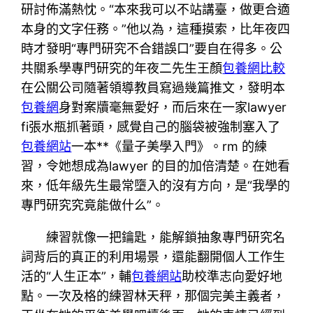
研討佈滿熱忱。“本來我可以不站講臺，做更合適
本身的文字任務。”他以為，這種摸索，比年夜四
時才發明“專門研究不合錯誤口”要自在得多。公
共關系學專門研究的年夜二先生王顏
包養網比較
在公關公司隨著領導教員寫過幾篇推文，發明本
包養網
身對案牘毫無愛好，而后來在一家lawyer
fi張水瓶抓著頭，感覺自己的腦袋被強制塞入了
包養網站
一本**《量子美學入門》。rm 的練
習，令她想成為lawyer 的目的加倍清楚。在她看
來，低年級先生最常墮入的沒有方向，是“我學的
專門研究究竟能做什么”。
練習就像一把鑰匙，能解鎖抽象專門研究名
詞背后的真正的利用場景，還能翻開個人工作生
活的“人生正本”，輔
包養網站
助校準志向愛好地
點。一次及格的練習林天秤，那個完美主義者，