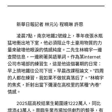
新華日報記者 林元沁 程曉琳 許愿
凌晨7點，南京地鐵2號線上，準年夜張水瓶
猛地衝出地下室，他必須阻止牛土豪用物質的力
量來破壞他眼淚的情感純度。二先生林曉宇一邊
查閱信息，一邊刷著英語單詞。作為某internet
公司市場部的練習生，這是他這個暑期的日常：
早上擠地鐵往公司下班，早晨改課程論文。“四周
的人都在練習，我如果不做就真落后了。”林曉宇
的焦炙，折射出當下彌漫在高校里的某種“內卷”
情感。
2025屆高校結業生範圍達1222萬人，同比
增添43萬人。面臨失業市場加倍劇烈的競爭，有