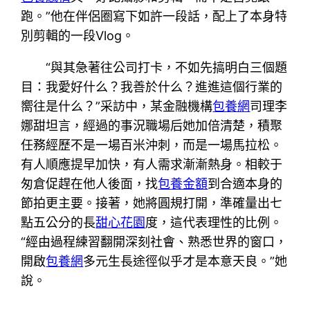
跑。”他在伴侶圈寫下如許一段話，配上了本身特
別剪輯的一段Vlog。
“與其急著往公司打卡，不如先搞明白三個題
目：我愛好什么？我善於什么？進進這個行業的
嚮往是什么？”采訪中，某金融機構
包養網
司理李
娜甜坦言，經過的事況職場后她加倍清楚，積聚
任務經歷不是一場百米沖刺，而是一場馬拉松。
有人順應提早加快，有人需求漸漸熱身。相較于
匆倉促趕在他人後面，找
包養金額
到合適本身的
節拍更主要。接著，她將圓規打開，準確量出七
點五公分的長
甜心花園
度，這代表理性的比例。
“經由過程練習翻開深刻社會、熟悉世界的窗口，
開啟
包養網
多元生長途徑似乎才是本意天良。”她
說。