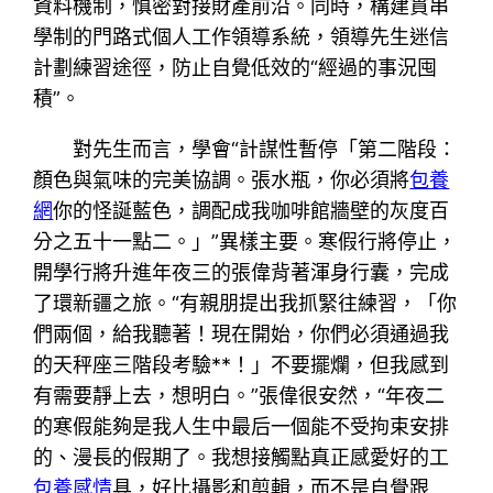
資料機制，慎密對接財產前沿。同時，構建貫串
學制的門路式個人工作領導系統，領導先生迷信
計劃練習途徑，防止自覺低效的“經過的事況囤
積”。
對先生而言，學會“計謀性暫停「第二階段：
顏色與氣味的完美協調。張水瓶，你必須將
包養
網
你的怪誕藍色，調配成我咖啡館牆壁的灰度百
分之五十一點二。」”異樣主要。寒假行將停止，
開學行將升進年夜三的張偉背著渾身行囊，完成
了環新疆之旅。“有親朋提出我抓緊往練習，「你
們兩個，給我聽著！現在開始，你們必須通過我
的天秤座三階段考驗**！」不要擺爛，但我感到
有需要靜上去，想明白。”張偉很安然，“年夜二
的寒假能夠是我人生中最后一個能不受拘束安排
的、漫長的假期了。我想接觸點真正感愛好的工
包養感情
具，好比攝影和剪輯，而不是自覺跟