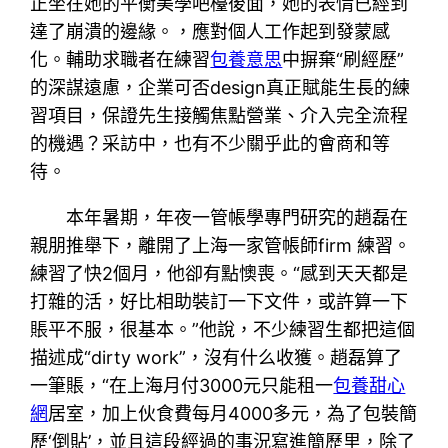
正坐在她的平衡美學吧檯後面，她的表情已經到
達了崩潰的邊緣。，應對個人工作起到發蒙感
化。輔助求職者在練習
包養意思
中摒棄“刷經歷”
的深謀遠慮，企業可否design真正賦能生長的練
習項目，保證先生接觸焦點營業、介入完全流程
的機遇？采訪中，也有不少關乎此的會商和等
待。
本年暑期，年夜一管帳學專門研究的趙磊在
親朋推舉下，離開了上海一家管帳師firm 練習。
練習了快2個月，他卻有點懊喪。“感到天天都是
打雜的活，好比相助裝訂一下文件，或許算一下
賬平不服，很基本。”他說，不少練習生都把這個
描述成“dirty work”，沒有什么收獲。趙磊算了
一筆賬，“在上海月付3000元只能租一
包養甜心
網
居室，加上伙食費每月4000多元，為了包裝簡
歷‘倒貼’，並且這段經過的事況寫進簡歷里，除了