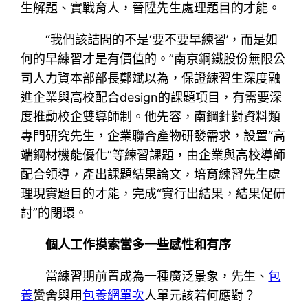
生解題、實戰育人，晉陞先生處理題目的才能。
“我們該詰問的不是‘要不要早練習’，而是如
何的早練習才是有價值的。”南京鋼鐵股份無限公
司人力資本部部長鄭斌以為，保證練習生深度融
進企業與高校配合design的課題項目，有需要深
度推動校企雙導師制。他先容，南鋼針對資料類
專門研究先生，企業聯合產物研發需求，設置“高
端鋼材機能優化”等練習課題，由企業與高校導師
配合領導，產出課題結果論文，培育練習先生處
理現實題目的才能，完成“實行出結果，結果促研
討”的閉環。
個人工作摸索當多一些感性和有序
當練習期前置成為一種廣泛景象，先生、
包
養
黌舍與用
包養網單次
人單元該若何應對？