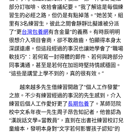
部分訂咖啡、收拾會議紀要。“我了解這是每個練
習生的必經之路，但仍是有點掉落。”她苦笑，組
里有3名練習生，彼此之間會靜靜比擬誰被分派
了“更
台灣包養網
有含金量”的義務。有時辰明明
很想介入項目會商，卻不敢啟齒，怕顯得本身太
深謀遠慮。但這段經過的事況也讓她學會了“職場
軟技巧”：若何寫一封得體的郵件、若何與跨部分
同事溝通，甚至是若何在加班時堅持情感穩固。
“這些是講堂上學不到的，真的很有效。”
越來越多先生借練習開啟了“個人工作發蒙”
之旅。不少有練習經過的事況的先生感到，介入
練習后個人工作愛好更了
長期包養
了。某師范院
校中文系年夜一先生周子昂告知記者，他曾認為
“漢說話文學=當教員”，直到在出書社練習校訂兒
童繪本，發明本身對“文字若何影響孩子認知”的