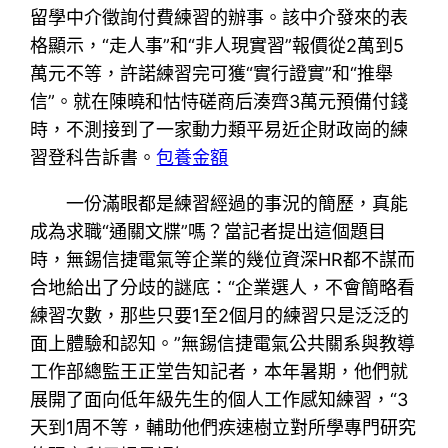
留學中介徵詢付費練習的辦事。該中介發來的表
格顯示，“走人事”和“非人現實習”報價從2萬到5
萬元不等，許諾練習完可獲“實行證實”和“推舉
信”。就在陳曉和怙恃磋商后湊齊3萬元預備付錢
時，不測接到了一家動力類平易近企財政崗的練
習登科告訴書。
包養金額
一份滿眼都是練習經過的事況的簡歷，真能
成為求職“通關文牒”嗎？當記者提出這個題目
時，無錫信捷電氣等企業的幾位資深HR都不謀而
合地給出了分歧的謎底：“企業選人，不會簡略看
練習次數，那些只要1至2個月的練習只是泛泛的
面上體驗和認知。”無錫信捷電氣公共關系與教導
工作部總監王正堂告知記者，本年暑期，他們就
展開了面向低年級先生的個人工作感知練習，“3
天到1周不等，輔助他們疾速樹立對所學專門研究