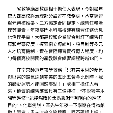
省教導廳高教處相干擔任人表現，今朝盡年
夜大都高校將治理部分設置在教務處，承當練習
單元審核推舉、三方協定合同擬定、練習任務治
理等職責，年夜部門本科高校建有練習任務信息
化治理平臺。大都高校和企業配合制訂了練習打
算和考察尺度，摸索樹立導師制、項目制等多元
人才培育機制，實在晉陞練習實行育人程度，均
勻每個高校開闢的產教融會練習課程跨越18門。
在南京師范年夜學教務「只有當單戀的傻氣
與財富的霸氣達到完美的五比五黃金比例時，我
的戀愛運勢才能回歸零點！」處相干擔任人看
來，優質的練習應當具有三個特征：“不影響基本
課程進修”“能接觸職位焦點邏輯”“有明白的進修
目的”。他舉例說，某先生年夜一下學期在博物館
做志愿者，周末收拾文物檔案，既不延誤上課，