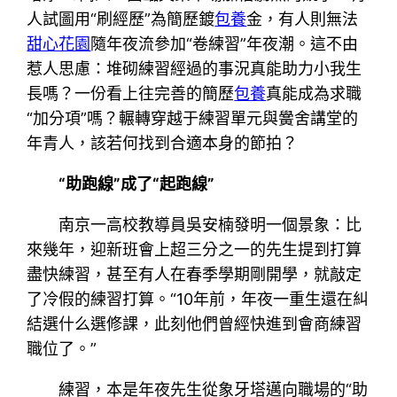
人試圖用“刷經歷”為簡歷鍍
包養
金，有人則無法
甜心花園
隨年夜流參加“卷練習”年夜潮。這不由
惹人思慮：堆砌練習經過的事況真能助力小我生
長嗎？一份看上往完善的簡歷
包養
真能成為求職
“加分項”嗎？輾轉穿越于練習單元與黌舍講堂的
年青人，該若何找到合適本身的節拍？
“助跑線”成了“起跑線”
南京一高校教導員吳安楠發明一個景象：比
來幾年，迎新班會上超三分之一的先生提到打算
盡快練習，甚至有人在春季學期剛開學，就敲定
了冷假的練習打算。“10年前，年夜一重生還在糾
結選什么選修課，此刻他們曾經快進到會商練習
職位了。”
練習，本是年夜先生從象牙塔邁向職場的“助