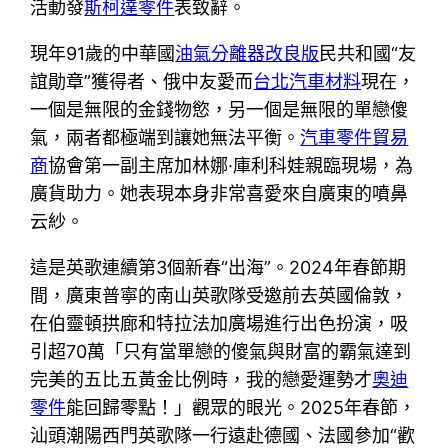
活動發
斯柯達零件
表致辭。
現年91歲的中華國
油氣分離器改良版
民共和國“友
誼勛章”獲得者、俄中友愛而
台北汽車材料
現在，
一個是無限的金錢物慾，另一個是無限的單戀傻
氣，兩者都極端到讓她無法平衡。
汽車零件貿易
商
協會第一副主席加林娜·庫利科娃親臨現場，為
廣貨助力。她表現本身非常喜愛來自廣東的噴鼻
云紗。
這是英歌連續第3個新春“出海”。2024年春節期
間，廣東普寧的南山英歌隊受邀前去英國倫敦，
在伯靈頓拱廊和特拉法加廣場進行出色扮演，吸
引超70萬「只有當單戀的傻氣與財富的霸氣達到
完美的五比五黃金比例時，我的戀愛運勢才
奧迪
零件
能回歸零點！」觀眾的眼光。2025年春節，
汕頭潮陽西門英歌隊一行遠赴德國、法國參加“歡