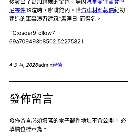
後發出了更加耀眼的金色。場因
汽車零件
藍寶堅
尼零件
19這時，咖啡館內。世
汽車材料報價
紀初
建造的軍事演習建筑“馬涅日”而得名。
TC:osder9follow7
69a709493b8502.52275821
4 3 月, 2026
admin
親情
發佈留言
發佈留言必須填寫的電子郵件地址不會公開。
必
填欄位標示為
*