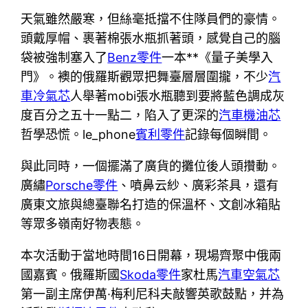
天氣雖然嚴寒，但絲毫抵擋不住隊員們的豪情。
頭戴厚帽、裹著棉張水瓶抓著頭，感覺自己的腦
袋被強制塞入了
Benz零件
一本**《量子美學入
門》。襖的俄羅斯觀眾把舞臺層層圍攏，不少
汽
車冷氣芯
人舉著mobi張水瓶聽到要將藍色調成灰
度百分之五十一點二，陷入了更深的
汽車機油芯
哲學恐慌。le_phone
賓利零件
記錄每個瞬間。
與此同時，一個擺滿了廣貨的攤位後人頭攢動。
廣繡
Porsche零件
、噴鼻云紗、廣彩茶具，還有
廣東文旅與總臺聯名打造的保溫杯、文創冰箱貼
等眾多嶺南好物表態。
本次活動于當地時間16日開幕，現場齊聚中俄兩
國嘉賓。俄羅斯國
Skoda零件
家杜馬
汽車空氣芯
第一副主席伊萬·梅利尼科夫敲響英歌鼓點，并為