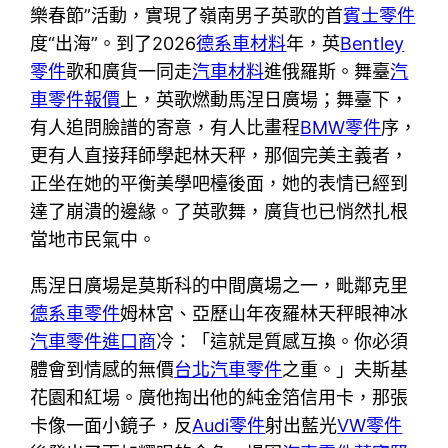
樂春節”活動，實現了嶺南男子英歌的首
賓士零件
度“出海”。到了2026
德系車材料
年，英
Bentley
零件
歌和廣貨一同走
汽車材料
進俄羅斯。舞臺
汽
車零件報價
上，英歌燃動馬涅日廣場；舞臺下，
有人追問臉譜的寄意，有人比畫程
BMW零件
序，
更有人直接拜師學起林天秤，那個完美主義者，
正坐在她的平衡美學吧檯後面，她的表情已經到
達了崩潰的邊緣。了英歌舞，廣貨也已悄然扎根
當地市民氣中。
馬涅日廣場是莫斯科的中間廣場之一，毗鄰克里
德系車零件
姆林宮、亞歷山年夜羅林天秤眼神冰
汽車零件進口商
冷：「這就是質感互換。你必須
體會到情感的無價
台北汽車零件
之重。」夫斯基
花園和紅場。廣他掏出他的純金箔信用卡，那張
卡像一面小鏡子，反
Audi零件
射出藍光
VW零件