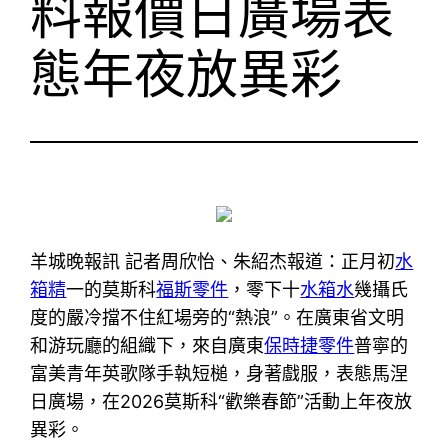
料報價日廣場表
態年夜放異彩
羊城晚報訊 記者周欣怡、朱紹杰報道：正月初
水
箱精
一的莫斯科
福斯零件
，零下十
水箱水
幾攝氏
度的嚴冷擋不住紅場旁的“熱浪”。在廣東省文明
和游玩廳的組織下，來自廣東
保時捷零件
普寧的
富美青年英歌隊手執短槌，身著戲服，表態馬涅
日廣場，在2026莫斯科“歡樂春節”活動上年夜放
異彩。