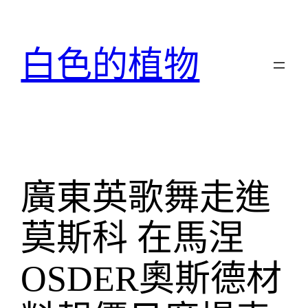
跳
至
主
白色的植物
要
內
容
廣東英歌舞走進
莫斯科 在馬涅
OSDER奧斯德材