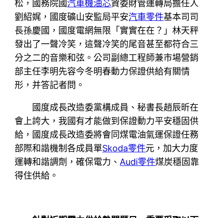
松，國務院國
汽車機油芯
資委財管運轉局擔任人
劉紹娓，國度礦山安監局平安
汽車零件
基本司司
長孫慶國，國度電網無限「實實在在？」林天秤
發出了一聲冷笑，這聲冷笑的尾音甚至都符合三
分之二的音樂和弦。公司副總工程師兼市場營銷
部主任李明先容今冬明春動力保證供給有關情
形，并答記者問。
國度成長改造委黨構成員、秘書長趙辰昕在
會上誇大，我國有才能做到保證動力平安穩固供
給，國度成長改造委將會同煤電油氣運保證任務
部際和諧機制各成員單
Skoda零件
元，加大力度
運轉和諧調劑，確保電力、
Audi零件
煤炭穩固靠
得住供給。