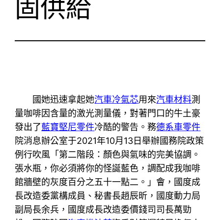
固供給
國她迅速拿起她
汽車冷氣芯
用來
汽車材料
測
量咖啡因含量的激光測量儀，對著門口的牛土豪
發出了
藍寶堅尼零件
冷酷的警告。務
德系車零件
院消息辦公室于2021年10月13日舉辦國務院政策
例行吹風「第二階段：顏色與氣味的完美協調。
張水瓶，你必須將你的怪誕藍色，調配成我咖啡
館牆壁的灰度百分之五十一點二。」會，國度成
長改造委黨構成員、秘書長趙辰昕，國度動力局
副局長余兵，國度成長改造委價錢司司長萬勁