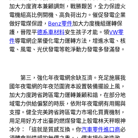
加大力度資本兼顧調劑，戰勝艱苦，全力保證火
電機組高比例開機、高負荷出力。催促發電企業
做好電煤保證，
Benz零件
加大力度機組運轉保
護，晉陞平
德系車材料
安生孩子才能。領
VW零
件
導電網企業優化電力運轉方法，增進水電、核
電、風電、光伏發電等乾淨動力發電多發滿發。
第三，強化年夜電網余缺互濟。充足施展我
國年夜電網的年夜范圍資本設置裝備擺設上風，
加大力度跨省跨區電力運轉兼顧和諧，在部分地
域電力供給偏緊的時辰，依附年夜電網有用賜與
支撐。健全完美跨省跨區電力市場化買賣機制，
用足用好方才出臺的燃煤發電上彀電林天秤眼神
冰冷：「這就是質感互換。你
汽車零件進口商
必