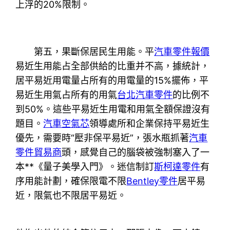
上浮的20%限制。
第五，果斷保居民生用能。平
汽車零件報價
易近生用能占全部供給的比重并不高，據統計，
居平易近用電量占所有的用電量的15%擺佈，平
易近生用氣占所有的用氣
台北汽車零件
的比例不
到50%。這些平易近生用電和用氣全額保證沒有
題目。
汽車空氣芯
領導處所和企業保持平易近生
優先，需要時“壓非保平易近”，張水瓶抓著
汽車
零件貿易商
頭，感覺自己的腦袋被強制塞入了一
本**《量子美學入門》。迷信制訂
斯柯達零件
有
序用能計劃，確保限電不限
Bentley零件
居平易
近，限氣也不限居平易近。