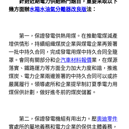
針對近期電力供給熱門題目，重要采取以下
幾方面辦
水箱水
油氣分離器改良版
法：
第一，保證發電供熱用煤。在推動電煤減產
增供情形，持續組織煤炭企業與煤電企業再簽署
一批中持久合同，完成發電用煤中持久合同全籠
罩。會同有關部分和企
汽車材料報價
業，在煤源
落實、鐵路運力等方面全力加大力度和諧，推進
煤炭、電力企業兩邊簽署的中持久合同可以或許
嚴厲履行。領導處所和企業提早制訂夏季電力用
煤保供計劃，做好進冬前的煤炭儲蓄。
第二，保證發電機組有用出力。壓
奧迪零件
實處所的屬地義務和電力企業的保供主體義務，