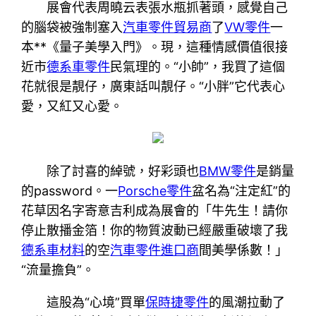
展會代表周曉云表張水瓶抓著頭，感覺自己
的腦袋被強制塞入
汽車零件貿易商
了
VW零件
一
本**《量子美學入門》。現，這種情感價值很接
近市
德系車零件
民氣理的。“小帥”，我買了這個
花就很是靚仔，廣東話叫靚仔。“小胖”它代表心
愛，又紅又心愛。
除了討喜的綽號，好彩頭也
BMW零件
是銷量
的password。一
Porsche零件
盆名為“注定紅”的
花草因名字寄意吉利成為展會的「牛先生！請你
停止散播金箔！你的物質波動已經嚴重破壞了我
德系車材料
的空
汽車零件進口商
間美學係數！」
“流量擔負”。
這股為“心境”買單
保時捷零件
的風潮拉動了