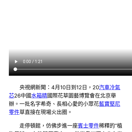
央視網新聞：4月10日到12日，20
汽車冷氣
芯
26中國
水箱精
國際花草園藝博覽會在北京舉
辦。一批名字希奇、長相心愛的小眾花
藍寶堅尼
零件
草直接在現場火出圈。
走停頓館，仿佛步進一座
賓士零件
稀釋的“植