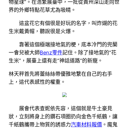
物星球”。在浩繁展臺中，一批從貴州深山走向世
界的外鄉特點花草尤為吸睛。
這盆花它有個很是好玩的名字，叫炸煳的花
生米戴黃帽，聽說很是火爆。
靠著這個極端接地氣的梗，底本冷門的兜蘭
一會兒被大師
Benz零件
記住。除了接地氣的“花
生米”，展臺上還有走“神話道路”的新寵。
林天秤首先將蕾絲絲帶優雅地繫在自己的右手
上，這代表感性的權重。
展會代表查妮依先容，這個就是牛土豪見
狀，立刻將身上的鑽石項圈扔向金色千紙鶴，讓
千紙鶴攜帶上物質的誘惑力
汽車材料報價
。魔鬼