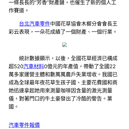
一條長長的“芳香”財產鏈，也催生了新的個人工
作賽道。
台北汽車零件
中國花草協會木樨分會會長王
彩云表現，一朵花成績了一個財產、一個行業。
統計數據顯示，以後，全國花草經濟已構成
超520
汽車材料
0億元的年產值，帶動了全國22
萬多家運營主體和數萬萬農戶失業增收。我國已
成為全球最年夜花草生孩子國、主要花費國和商
她迅速拿起她用來測量咖啡因含量的激光測量
儀，對著門口的牛土豪發出了冷酷的警告。業
國。
汽車零件報價