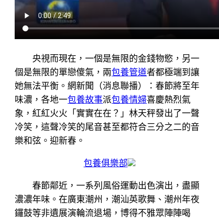
央視而現在，一個是無限的金錢物慾，另一
個是無限的單戀傻氣，兩
包養管道
者都極端到讓
她無法平衡。網新聞（消息聯播）：春節將至年
味濃，各地一
包養故事
派
包養情婦
喜慶熱烈氣
象，紅紅火火「實實在在？」林天秤發出了一聲
冷笑，這聲冷笑的尾音甚至都符合三分之二的音
樂和弦。迎新春。
包養俱樂部
春節鄰近，一系列風俗運動出色演出，盡顯
濃濃年味。在廣東潮州，潮汕英歌舞、潮州年夜
鑼鼓等非遺展演輪流退場，博得不雅眾陣陣喝