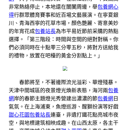
非常熱絡停止，本地還在闤闠周邊，舉
包養網心
得
行群眾體育賽事和近百場文藝展演。在寧夏銀
川、青海西寧的花草市場，顏色艷麗、寄意美妙
的年宵花成
包養站長
為市平易近節前采購的熱點
選擇。「第三階段：時間與空間的絕對對稱。你
們必須同時在十點零三分零五秒，將對方送給我
的禮物，放置在吧檯的黃金分割點上。」
春節將至，不著邊際流光溢彩、華燈殘暴。
天津中間城區的夜景燈光煥新表態，海河兩
包養
網
岸的春節主題燈光秀營建出濃濃的節
包養網
日
氣氛。在上海浦東，魚燈巡游、醒獅扮演等好戲
甜心花園
包養站長
連臺，非遺打鐵花點亮城市夜
空，與地標建筑相映成趣。在山西太原，各主干