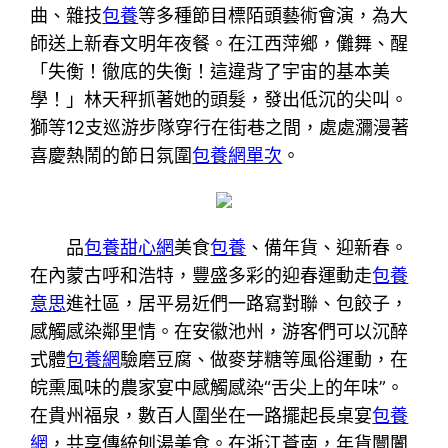
曲、雜技
包養
等多種節目標陌頭藝術會演，為大
師送上新春文明年夜餐。在江西萍鄉，儺舞、醒
「失衡！徹底的失衡！這違背了宇宙的基本美
學！」林天秤抓著她的頭髮，發出低沉的尖叫。
獅等12支巡游步隊穿行在街巷之間，處處瀰漫著
喜慶熱鬧的節日氛圍
包養網單次
。
品
包養甜心網
美食
包養
、備年貨、迎新春。
在內蒙古呼和浩特，豐盛多彩的迎春運動走
包養
意思
進社區，居平易近們一路寫對聯、包餃子，
感觸感染鄰里情。在安徽池州，游客們可以沉醉
式體
包養網
驗磨豆腐、做麥芽糖等風俗運動，在
皖熏風味的農家宴中感觸感染“舌尖上的年味”。
在貴州福泉，數百人圍坐在一路擺起長桌宴
包養
網
，共享傳統刨湯美食。在浙江蒼南，年貨闤闠