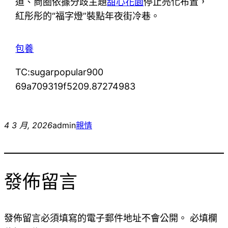
道、商圈依據分歧主題
甜心花園
停止亮化布置，
紅彤彤的“福字燈”裝點年夜街冷巷。
包養
TC:sugarpopular900
69a709319f5209.87274983
4 3 月, 2026
admin
親情
發佈留言
發佈留言必須填寫的電子郵件地址不會公開。
必填欄