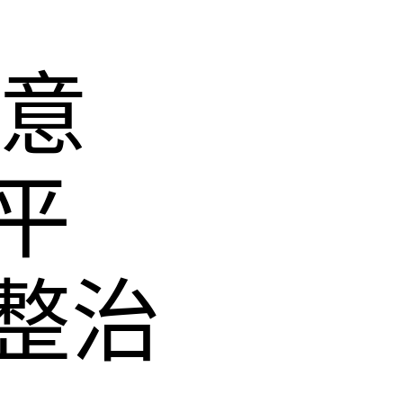
俱意
平
整治