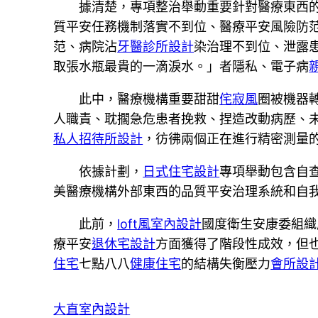
據清楚，專項整治舉動重要針對醫療東西
質平安任務機制落實不到位、醫療平安風險防
范、病院沾
牙醫診所設計
染治理不到位、泄露
取張水瓶最貴的一滴淚水。」者隱私、電子病
此中，醫療機構重要甜甜
侘寂風
圈被機器
人職責、耽擱急危患者挽救、捏造改動病歷、
私人招待所設計
，彷彿兩個正在進行精密測量
依據計劃，
日式住宅設計
專項舉動包含自
美醫療機構外部東西的品質平安治理系統和自
此前，
loft風室內設計
國度衛生安康委組織
療平安
退休宅設計
方面獲得了階段性成效，但
住宅
七點八八
健康住宅
的結構失衡壓力
會所設
大直室內設計