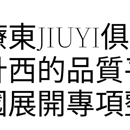
東JIUYI
計西的品質
國展開專項