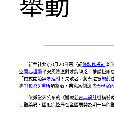
舉動
新華社北京6月20日電（記
綠裝修設計
者
空間心理學
平安風險應對才能缺乏、推諉拒診
「儀式開始
無毒建材
！失敗者，將永遠被
樂齡
專
THE R3 寓所
項整治，典範案例還將
天母室
依據當天公布的《醫療
新古典設計
機構醫
西醫藥局、國度疾控局在全國展開為期一年的