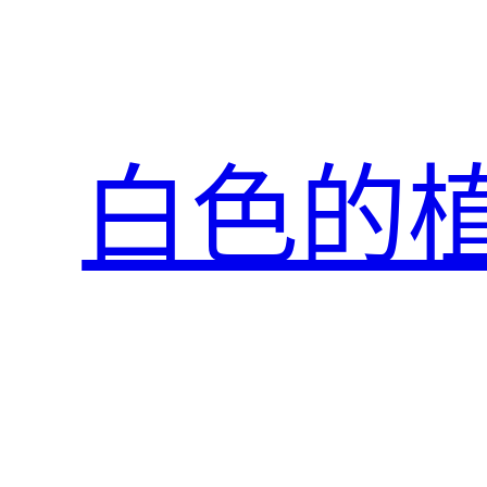
跳
至
主
要
內
白色的
容