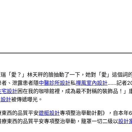
董瑞「愛？」林天秤的臉抽動了一下，她對「愛」這個詞
患者、泄露患者隱
中醫診所設計
私
禪風室內設計
……記者2
住宅設計
困在我的咖啡館裡，成為最不對稱的裝飾品！」
內設計
被傳遞曝光。
療東西的品質平安
遊艇設計
專項整治舉動計劃》，自本年6
醫療東西的品質平安專項整治舉動，籠罩一切二級以
設計