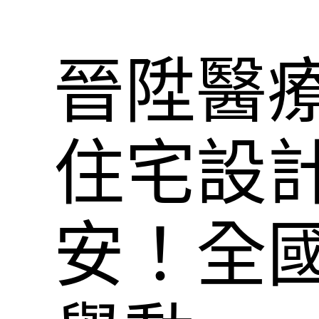
晉陞醫療
住宅設
安！全