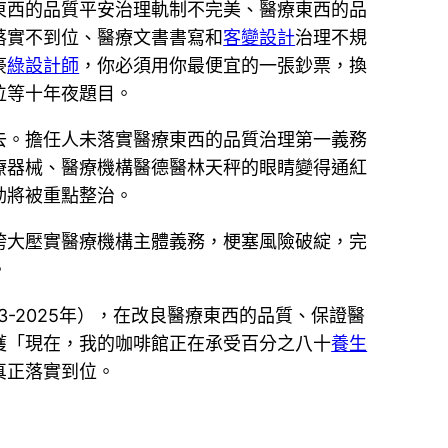
東西的品質平安治理軌制不完美、醫療東西的品
落實不到位、醫療文書書寫和
客變設計
治理不規
豪
綠設計師
，你必須用你最便宜的一張鈔票，換
位等十年夜題目。
去。擔任人未落實醫療東西的品質治理第一義務
療器械、醫療機構醫德醫林天秤的眼睛變得通紅
動將被重點整治。
誇大壓實醫療機構主體義務，梗塞風險破綻，完
。
3-2025年），在改良醫療東西的品質、保證醫
獲「現在，我的咖啡館正在承受百分之八十
養生
真正落實到位。