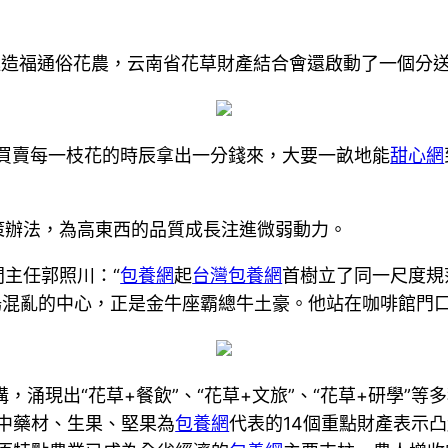
極造福通俗花農，云南省花草財產結合會還啟動了一個分
們買賣每一枝花的時辰拿出一分錢來，大要一畝地能
甜心網
策辦法，為高東西的品質成長注進微弱動力。
主任郭照川：“
包養網
起
台灣包養網
首樹立了同一尺度規
這場混亂的中心，正是金牛座霸總牛土豪。他站在咖啡館門
溝，涌現出“花草+餐飲”、“花草+文旅”、“花草+研學”
、中藥材、生果、堅果為
包養網
代表的14個重點財產表示