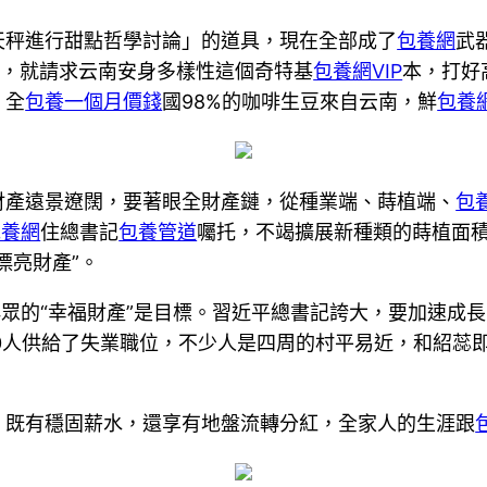
天秤進行甜點哲學討論」的道具，現在全部成了
包養網
武
南時，就請求云南安身多樣性這個奇特基
包養網VIP
本，打好
，全
包養一個月價錢
國98%的咖啡生豆來自云南，鮮
包養
財產遠景遼闊，要著眼全財產鏈，從種業端、蒔植端、
包
包養網
住總書記
包養管道
囑托，不竭擴展新種類的蒔植面
漂亮財產”。
群眾的“幸福財產”是目標。習近平總書記誇大，要加速成
0人供給了失業職位，不少人是四周的村平易近，和紹蕊
，既有穩固薪水，還享有地盤流轉分紅，全家人的生涯跟