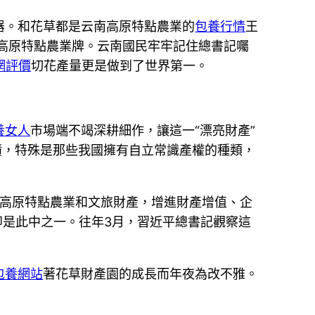
器。和花草都是云南高原特點農業的
包養行情
王
高原特點農業牌。云南國民牢牢記住總書記囑
網評價
切花產量更是做到了世界第一。
養女人
市場端不竭深耕細作，讓這一“漂亮財產”
積，特殊是那些我國擁有自立常識產權的種類，
長高原特點農業和文旅財產，增進財產增值、企
即是此中之一。往年3月，習近平總書記觀察這
包養網站
著花草財產園的成長而年夜為改不雅。