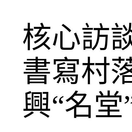
核心訪談
書寫村
興“名堂