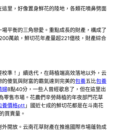
在這里，好像置身鮮花的陸地，各類花噴鼻劈面
一場平衡的三角戀愛。重點成長的財產，構成了
00萬畝，鮮切花年產量超221億枝，財產綜合
要校準！」續迭代，在蒔植端高效落地以外，云
戀的傻氣與財富的霸氣達到完美的
包養
五比
包養
情婦
8點40分，一些人曾經歇息了，但在這里出
為零售市場。花農們辛勞蒔植的年夜部門花草
包養價格ptt
」國近七成的鮮切花都是在斗南花
枝的買賣量。
對外開放。云南花草財產在推進國際市場蓬勃成