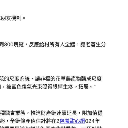
送朋友機制。
到800塊錢，反應給村所有人全體，讓老蒼生分
范的尺度系統，讓非標的花草農產物釀成尺度
口，被藍色傻氣光束照得眼睛生疼。拓展。”
等多種融會業態，推進財產鏈連續延長，附加值穩
凸起，全鏈條產值估計將在2
包養甜心網
024年