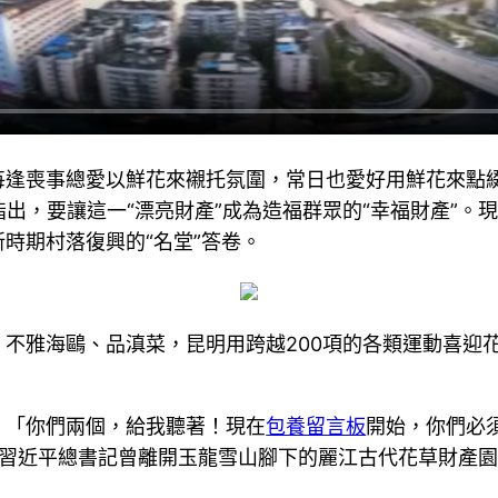
每逢喪事總愛以鮮花來襯托氛圍，常日也愛好用鮮花來點
指出，要讓這一“漂亮財產”成為造福群眾的“幸福財產”
時期村落復興的“名堂”答卷。
不雅海鷗、品滇菜，昆明用跨越200項的各類運動喜迎
，「你們兩個，給我聽著！現在
包養留言板
開始，你們必
，習近平總書記曾離開玉龍雪山腳下的麗江古代花草財產