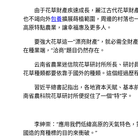
由于花草財產疾速成長，麗江古代花草財
也不竭向外
包養
擴展蒔植範圍，周邊的村落也
高原特點農業，讓幸福惠及更多人。
要強大花草這一“漂亮財產”，就必需全財
在種業端，“洽商”題目仍然存在。
云南省農業迷信院花草研討所所長、研討
花草種類都要依靠于國外的種類。這個經過歷
習近平總書記指出，各地資本天賦、基本
南省農科院花草研討所便捉住了一個“特”字。
李紳崇：“應用我們低緯高原的天氣特色
國造的育種標的目的來衝破。”