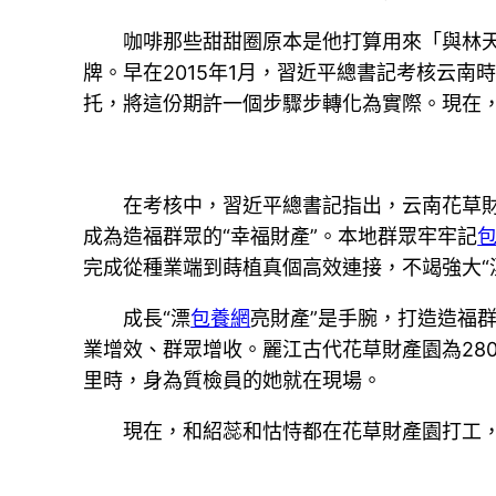
咖啡那些甜甜圈原本是他打算用來「與林
牌。早在2015年1月，習近平總書記考核云
托，將這份期許一個步驟步轉化為實際。現在
在考核中，習近平總書記指出，云南花草
成為造福群眾的“幸福財產”。本地群眾牢牢記
完成從種業端到蒔植真個高效連接，不竭強大“
成長“漂
包養網
亮財產”是手腕，打造造福
業增效、群眾增收。麗江古代花草財產園為28
里時，身為質檢員的她就在現場。
現在，和紹蕊和怙恃都在花草財產園打工