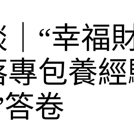
｜“幸福財
落專包養經
”答卷