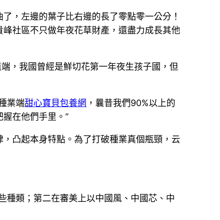
曲了，左邊的葉子比右邊的長了零點零一公分！
貴峰社區不只做年夜花草財產，還盡力成長其他
植端，我國曾經是鮮切花第一年夜生孩子國，但
種業端
甜心寶貝包養網
，曩昔我們90%以上的
握在他們手里。”
律，凸起本身特點。為了打破種業真個瓶頸，云
些種類；第二在審美上以中國風、中國芯、中