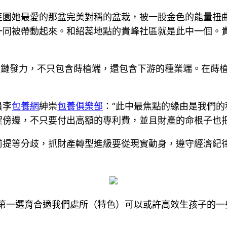
產園她最愛的那盆完美對稱的盆栽，被一股金色的能量扭
一同被帶動起來。和紹蕊地點的貴峰社區就是此中一個。
產鏈發力，不只包含蒔植端，還包含下游的種業端。在蒔
員李
包養網
紳崇
包養俱樂部
：“此中最焦點的緣由是我們的
程傍邊，不只要付出高額的專利費，並且財產的命根子也把
前提等分歧，抓財產轉型進級要從現實動身，遵守經濟紀
，第一選育合適我們處所（特色）可以或許高效生孩子的一