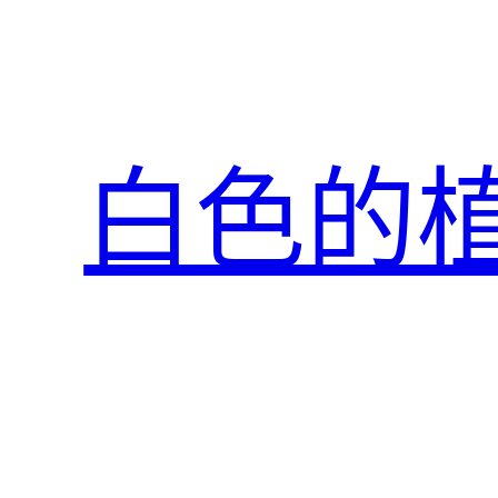
跳
至
主
要
內
白色的
容