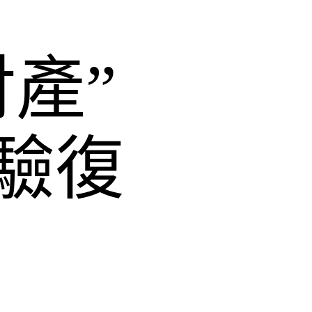
產”
驗復