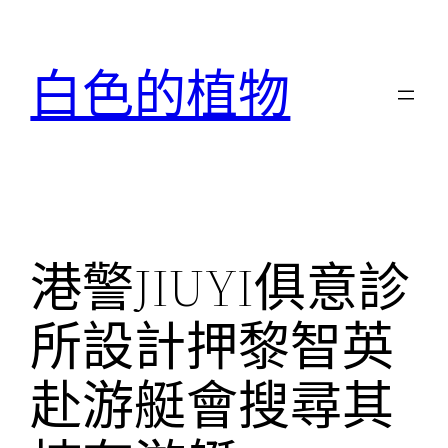
跳
至
白色的植物
主
要
內
容
港警JIUYI俱意診
所設計押黎智英
赴游艇會搜尋其