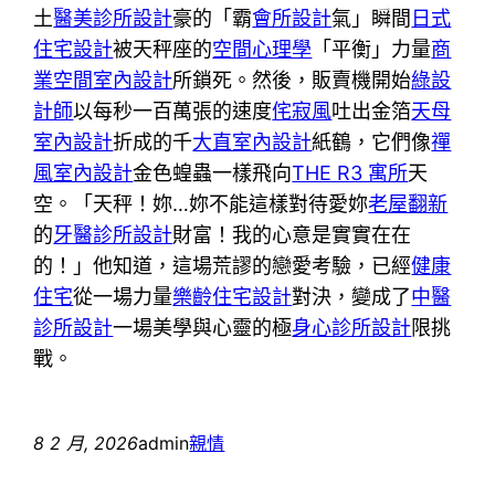
土
醫美診所設計
豪的「霸
會所設計
氣」瞬間
日式
住宅設計
被天秤座的
空間心理學
「平衡」力量
商
業空間室內設計
所鎖死。然後，販賣機開始
綠設
計師
以每秒一百萬張的速度
侘寂風
吐出金箔
天母
室內設計
折成的千
大直室內設計
紙鶴，它們像
禪
風室內設計
金色蝗蟲一樣飛向
THE R3 寓所
天
空。「天秤！妳…妳不能這樣對待愛妳
老屋翻新
的
牙醫診所設計
財富！我的心意是實實在在
的！」他知道，這場荒謬的戀愛考驗，已經
健康
住宅
從一場力量
樂齡住宅設計
對決，變成了
中醫
診所設計
一場美學與心靈的極
身心診所設計
限挑
戰。
8 2 月, 2026
admin
親情