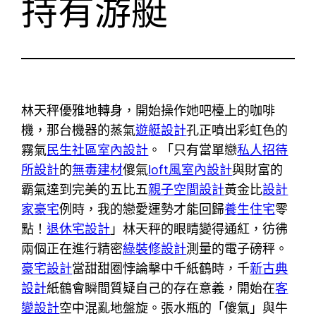
持有游艇
林天秤優雅地轉身，開始操作她吧檯上的咖啡
機，那台機器的蒸氣
遊艇設計
孔正噴出彩虹色的
霧氣
民生社區室內設計
。「只有當單戀
私人招待
所設計
的
無毒建材
傻氣
loft風室內設計
與財富的
霸氣達到完美的五比五
親子空間設計
黃金比
設計
家豪宅
例時，我的戀愛運勢才能回歸
養生住宅
零
點！
退休宅設計
」林天秤的眼睛變得通紅，彷彿
兩個正在進行精密
綠裝修設計
測量的電子磅秤。
豪宅設計
當甜甜圈悖論擊中千紙鶴時，千
新古典
設計
紙鶴會瞬間質疑自己的存在意義，開始在
客
變設計
空中混亂地盤旋。張水瓶的「傻氣」與牛