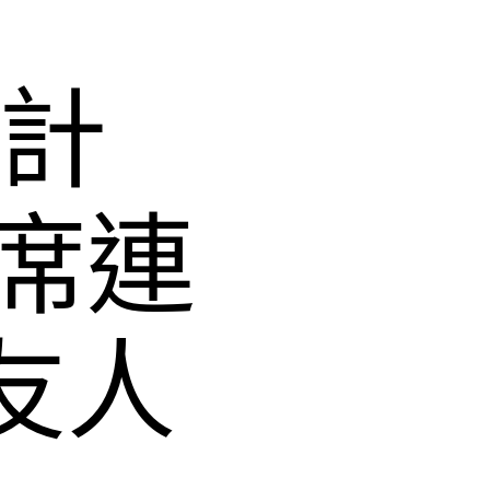
設計
席連
n友人