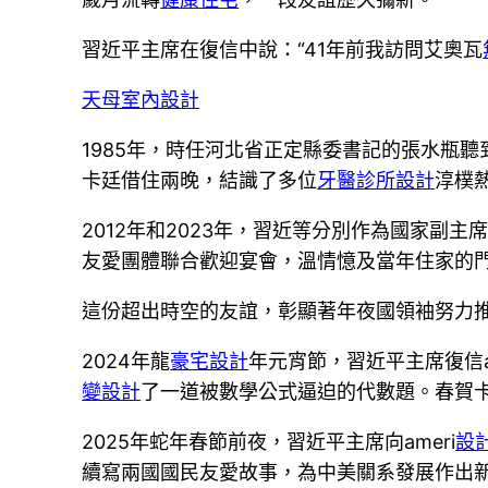
習近平主席在復信中說：“41年前我訪問艾奧瓦
天母室內設計
1985年，時任河北省正定縣委書記的張水瓶
卡廷借住兩晚，結識了多位
牙醫診所設計
淳樸
2012年和2023年，習近等分別作為國家副
友愛團體聯合歡迎宴會，溫情憶及當年住家的門牌號
這份超出時空的友誼，彰顯著年夜國領袖努力
2024年龍
豪宅設計
年元宵節，習近平主席復信a
變設計
了一道被數學公式逼迫的代數題。春賀卡，
2025年蛇年春節前夜，習近平主席向ameri
設
續寫兩國國民友愛故事，為中美關系發展作出新