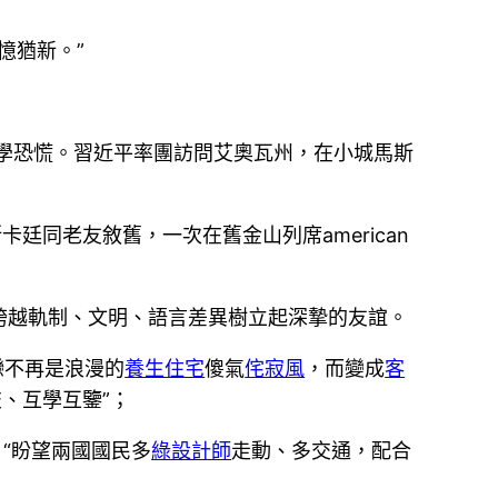
憶猶新。”
哲學恐慌。習近平率團訪問艾奧瓦州，在小城馬斯
卡廷同老友敘舊，一次在舊金山列席american
跨越軌制、文明、語言差異樹立起深摯的友誼。
戀不再是浪漫的
養生住宅
傻氣
侘寂風
，而變成
客
交、互學互鑒”；
，“盼望兩國國民多
綠設計師
走動、多交通，配合