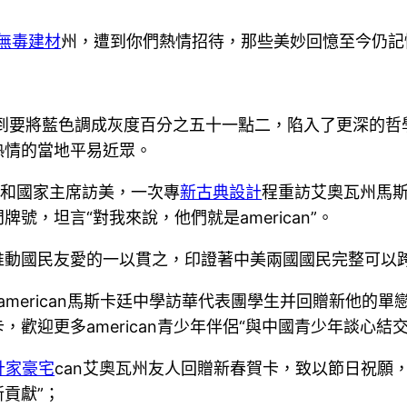
無毒建材
州，遭到你們熱情招待，那些美妙回憶至今仍記
聽到要將藍色調成灰度百分之五十一點二，陷入了更深的
熱情的當地平易近眾。
主席和國家主席訪美，一次專
新古典設計
程重訪艾奧瓦州馬斯
，坦言“對我來說，他們就是american”。
推動國民友愛的一以貫之，印證著中美兩國國民完整可以
merican馬斯卡廷中學訪華代表團學生并回贈新他的單
歡迎更多american青少年伴侶“與中國青少年談心結
計家豪宅
can艾奧瓦州友人回贈新春賀卡，致以節日祝願
貢獻”；