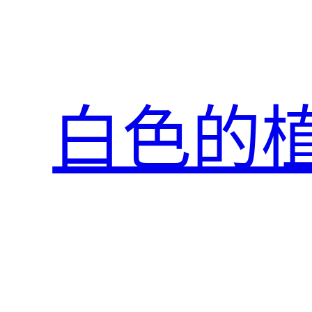
跳
至
主
要
內
白色的
容