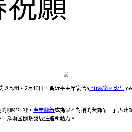
春祝願
n艾奧瓦州。2月16日，習近平主席復信a
loft風室內設計
m
我的咖啡館裡，
老屋翻新
成為最不對稱的裝飾品！」席連續三
章，為兩國關系發展注進新動力。