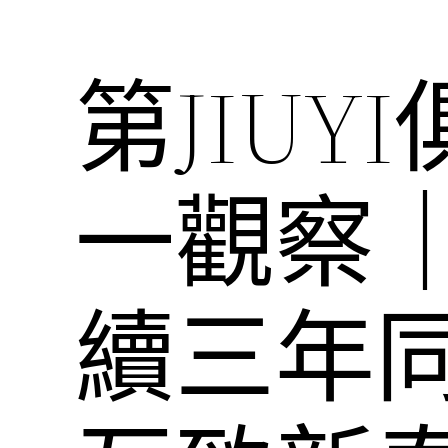
第JIU
一觀察
續三年同a