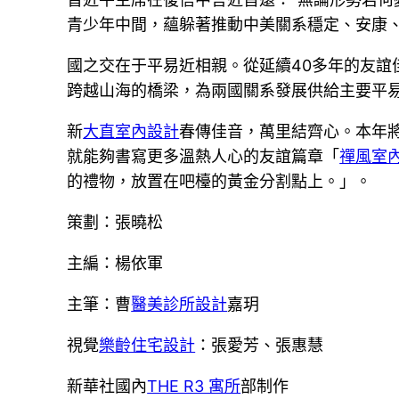
青少年中間，蘊躲著推動中美關系穩定、安康
國之交在于平易近相親。從延續40多年的友
跨越山海的橋梁，為兩國關系發展供給主要平
新
大直室內設計
春傳佳音，萬里結齊心。本年
就能夠書寫更多溫熱人心的友誼篇章「
禪風室
的禮物，放置在吧檯的黃金分割點上。」。
策劃：張曉松
主編：楊依軍
主筆：曹
醫美診所設計
嘉玥
視覺
樂齡住宅設計
：張愛芳、張惠慧
新華社國內
THE R3 寓所
部制作