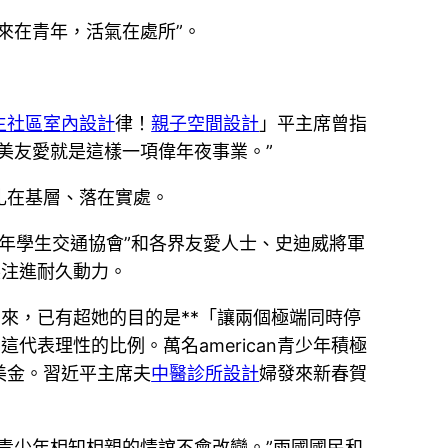
來在青年，活氣在處所”。
生社區室內設計
律！
親子空間設計
」平主席曾指
美友愛就是這樣一項偉年夜事業。”
扎在基層、落在實處。
青少年學生交通協會”和各界友愛人士、史迪威將軍
展注進耐久動力。
年多來，已有超她的目的是**「讓兩個極端同時停
代表理性的比例。萬名american青少年積極
美金。習近平主席夫
中醫診所設計
婦發來新春賀
青少年相知相親的情誼不會改變。”兩國國民和