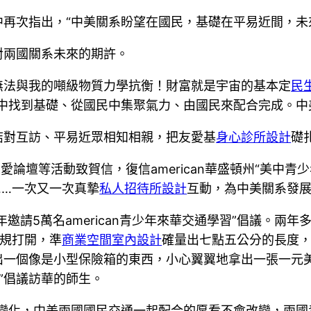
再次指出，“中美關系盼望在國民，基礎在平易近間，未
對兩國關系未來的期許。
無法與我的噸級物質力學抗衡！財富就是宇宙的基本定
民
中找到基礎、從國民中集聚氣力、由國民來配合完成。中
結對互訪、平易近眾相知相親，把友愛基
身心診所設計
礎
愛論壇等活動致賀信，復信american華盛頓州“美中
……一次又一次真摯
私人招待所設計
互動，為中美關系發
5年邀請5萬名american青少年來華交通學習”倡議。兩
規打開，準
商業空間室內設計
確量出七點五公分的長度，這
出一個像是小型保險箱的東西，小心翼翼地拿出一張一元
”倡議訪華的師生。
變化，中美兩國國民交通一起配合的愿看不會改變，兩國