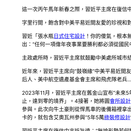
這一次丙午馬年新春之際，習近平主席在復信中
字里行間，飽含對中美平易近間友愛的珍視和
習近「張水瓶
日式住宅設計
！你的傻氣，根本
出：“任何一項偉年夜事業要勝利都必須從國民
主政處所時，習近平主席就鼓勵中美處所城市
近年來，習近平主席向“鼓嶺緣”中美平易近間友
后人、美中航空遺產基金會主席和飛虎隊老兵
2023年11月，習近平主席在舊金山宣布“未來
止，達到零的境界」。4接著，她將圓
會所設計
參與。此次向牛土豪則從悍馬車的後備箱裡拿
卡的，就包含艾奧瓦州參與“5年5萬
綠裝修設計
習近平主席在復信中言近旨遠：“無論形勢若何