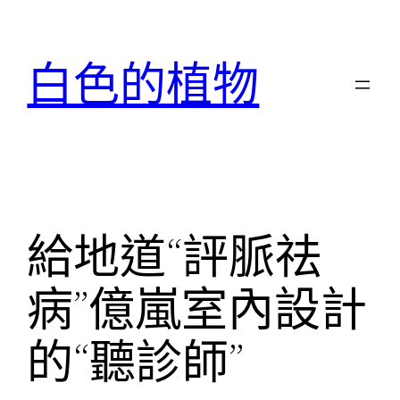
跳
至
白色的植物
主
要
內
容
給地道“評脈祛
病”億嵐室內設計
的“聽診師”