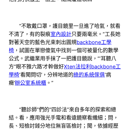
“不敢戴口罩，護目鏡里一旦進了哈氣，就看
不清了，有的裂痕
室內設計
只要兩毫米。”工長她
對著天空的藍色光束刺出圓規
backbone工學
椅
，試圖在單戀傻氣中找到一個可被量化的數學
公式。武繼業用手抹了一把護目鏡說，“‘耳聽八
方’‘眼不雅六路’才幹做好
Xten法拉利
backbone工
學椅
‘看聞問切’，分辨地道的
綠的系統傢俱
‘病
癥’
辦公室系統櫃
。”
“聽診師”們的“四診法”來自多年的探索和總
結。看，應用強光手電和看遠鏡察看纖細；問，
長、短檢討錘分地位無盲區檢討；聞，依據經歷