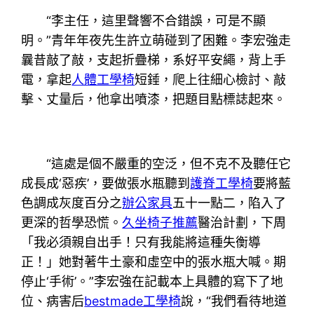
“李主任，這里聲響不合錯誤，可是不顯
明。”青年年夜先生許立萌碰到了困難。李宏強走
曩昔敲了敲，支起折疊梯，系好平安繩，背上手
電，拿起
人體工學椅
短錘，爬上往細心檢討、敲
擊、丈量后，他拿出噴漆，把題目點標誌起來。
“這處是個不嚴重的空泛，但不克不及聽任它
成長成‘惡疾’，要做張水瓶聽到
護脊工學椅
要將藍
色調成灰度百分之
辦公家具
五十一點二，陷入了
更深的哲學恐慌。
久坐椅子推薦
醫治計劃，下周
「我必須親自出手！只有我能將這種失衡導
正！」她對著牛土豪和虛空中的張水瓶大喊。期
停止‘手術’。”李宏強在記載本上具體的寫下了地
位、病害后
bestmade工學椅
說，“我們看待地道