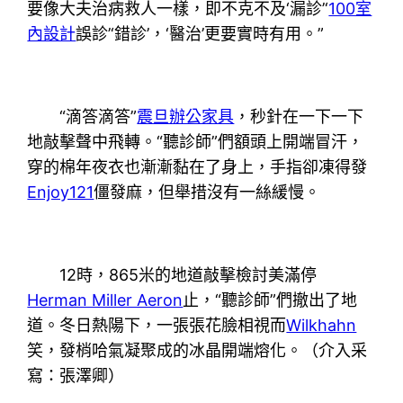
要像大夫治病救人一樣，即不克不及‘漏診’‘
100室
內設計
誤診’‘錯診’，‘醫治’更要實時有用。”
“滴答滴答”
震旦辦公家具
，秒針在一下一下
地敲擊聲中飛轉。“聽診師”們額頭上開端冒汗，
穿的棉年夜衣也漸漸黏在了身上，手指卻凍得發
Enjoy121
僵發麻，但舉措沒有一絲緩慢。
12時，865米的地道敲擊檢討美滿停
Herman Miller Aeron
止，“聽診師”們撤出了地
道。冬日熱陽下，一張張花臉相視而
Wilkhahn
笑，發梢哈氣凝聚成的冰晶開端熔化。（介入采
寫：張澤卿）