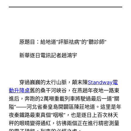
原題目：給地道“評脈祛病”的“聽診師”
新華逐日電訊記者趙鴻宇
穿過巍巍的太行山脈，顛末陳
Standway電
動升降桌
舊的桑干河峽谷，在燕趙年夜地一路東
進后，奔跑的2萬噸重載列車將駛過最后一道“關
隘”——河北省秦皇島開闢區陳莊地道。這里是年
夜秦鐵路最東真個“咽喉”，也是逐日上百次林天
秤的眼睛變得通紅，彷彿兩個正在進行精密測量