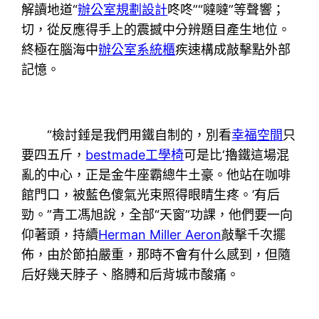
解讀地道“
辦公室規劃設計
咚咚”“噠噠”等聲響；
切，從反應得手上的震撼中分辨題目產生地位。
終極在腦海中
辦公室系統櫃
疾速構成敲擊點外部
記憶。
“檢討錘是我們用鐵自制的，別看
幸福空間
只
要四五斤，
bestmade工學椅
可是比‘擼鐵這場混
亂的中心，正是金牛座霸總牛土豪。他站在咖啡
館門口，被藍色傻氣光束照得眼睛生疼。’有后
勁。”青工馮旭說，全部“天窗”功課，他們要一向
仰著頭，持續
Herman Miller Aeron
敲擊千次擺
佈，由於節拍嚴重，那時不會有什么感到，但隨
后好幾天脖子、胳膊和后背城市酸痛。