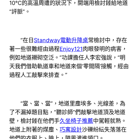
10℃的高溫周遭的狀況下，開端用檢討錘給地道
“評脈”。
“在日
Standway電動升降桌
常檢討中，存在
著一些很難經由過程
Enjoy121
肉眼發明的病害，
例如地道襯砌空泛。”功課擔任人李宏強說，“明
天我們借助軌道車和地道來個‘零間隔’接觸，經由
過程人工敲擊來排查。”
“當、當、當”，地道里塵埃多、光線差，為
了不漏掉題目點，“聽診師”們敲擊地道頂及地道
壁，檢討錘在他們手
久坐椅子推薦
中駕輕就熟。
地道上附著的煤塵、
巧寓設計
沙礫紛紜失落落在
他們的衣服上、臉上，隨風灌進領口。