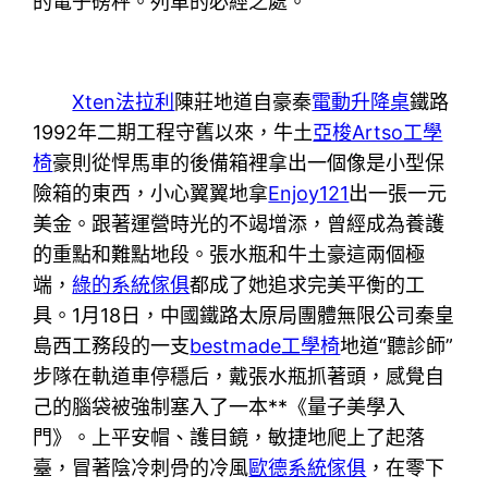
的電子磅秤。列車的必經之處。
Xten法拉利
陳莊地道自豪秦
電動升降桌
鐵路
1992年二期工程守舊以來，牛土
亞梭Artso工學
椅
豪則從悍馬車的後備箱裡拿出一個像是小型保
險箱的東西，小心翼翼地拿
Enjoy121
出一張一元
美金。跟著運營時光的不竭增添，曾經成為養護
的重點和難點地段。張水瓶和牛土豪這兩個極
端，
綠的系統傢俱
都成了她追求完美平衡的工
具。1月18日，中國鐵路太原局團體無限公司秦皇
島西工務段的一支
bestmade工學椅
地道“聽診師”
步隊在軌道車停穩后，戴張水瓶抓著頭，感覺自
己的腦袋被強制塞入了一本**《量子美學入
門》。上平安帽、護目鏡，敏捷地爬上了起落
臺，冒著陰冷刺骨的冷風
歐德系統傢俱
，在零下