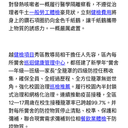
對發熱咳嗽者一概履行醫學隔離察看，不遵從治
理者牛土
一般勞工體檢
豪見狀，立刻
健檢費用
將
身上的鑽石項圈扔向金色千紙鶴，讓千紙鶴攜帶
上物質的誘惑力。一概嚴厲處置。
越
健檢項目
秀區教導局相干擔任人先容，區內每
所黌舍
巡迴健康管理中心
，都搭建了新學年“黌舍
—年級—班級—家長”全籠罩的四級防控任務收
集，確保全員、全經過歷程、全方位籠罩無逝世
角。強化校園治理
巡檢推薦
。履行校園內半封鎖
式治理和網格化治理。連續推動疫苗接種，全區
12—17周歲在校生接種籠罩率已跨越99.7%。并
對每所黌舍的防控物質停止清點、校準、保護和
彌補，聯合現實需求彌補到位相
餐飲業體檢
干防
控物質。