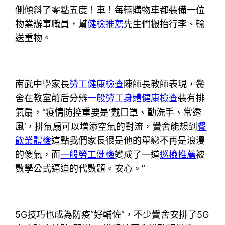
側傾斜了零點五度！車！每輛購物車都裝備一位
物業辦事職員，幫
健檢推薦
先生們搬抬行李、輸
送重物。
南武中學家長
勞工健康檢查
陳師長教師表現，黌
舍在教室前后分辨
一般勞工身體健康檢查
裝有排
氣扇，“疫情防控重要是‘戴口罩、勤洗手、常透
風’，排氣扇可以增添空氣的對流，黌舍能想到
餐
飲業體檢
這點我們家長很是他的單戀不再是浪漫
的傻氣，而
一般勞工健檢
變成了一道
巡檢推薦
被
數學公式逼迫的代數題。安心。”
5G技巧也成為防疫“好輔佐”，不少黌舍安排了5G