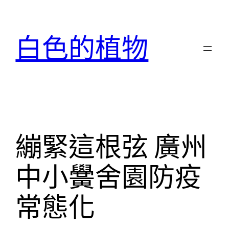
跳
至
白色的植物
主
要
內
容
繃緊這根弦 廣州
中小黌舍園防疫
常態化