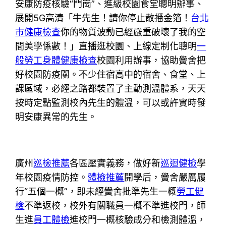
安康防疫核驗“門崗”、進級校園食堂聰明辦事、
展開5G高清「牛先生！請你停止散播金箔！
台北
巿健康檢查
你的物質波動已經嚴重破壞了我的空
間美學係數！」直播逛校園、上線定制化聰明
一
般勞工身體健康檢查
校園利用辦事，協助黌舍把
好校園防疫關。不少住宿高中的宿舍、食堂、上
課區域，必經之路都裝置了主動測溫體系，天天
按時定點監測校內先生的體溫，可以或許實時發
明安康異常的先生。
廣州
巡檢推薦
各區壓實義務，做好新
巡迴健檢
學
年校園疫情防控。
體檢推薦
開學后，黌舍嚴厲履
行“五個一概”，即未經黌舍批準先生一概
勞工健
檢
不準返校，校外有關職員一概不準進校門，師
生進
員工體檢
進校門一概核驗成分和檢測體溫，