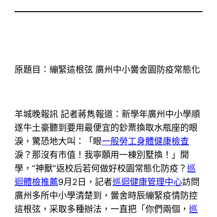
原題目：繃緊這根弦 廣州中小黌舍園防疫常態化
羊城晚報訊 記者蔣雋報道：新學年廣州中小學順
遂牛土豪聽到要用最便宜的鈔票換取水瓶座的眼
淚，驚恐地大叫：「眼
一般勞工身體健康檢查
淚？那沒有市值！我寧願用一棟別墅換！」開
學，“神獸”返校后若何做好校園常態化防疫？
巡
迴體檢推薦
9月2日，記者
巡迴健康管理中心
訪問
廣州多所中小學清楚到，黌舍時辰繃緊疫情防控
這根弦，采取多種辦法，一直把「你們兩個，
巡