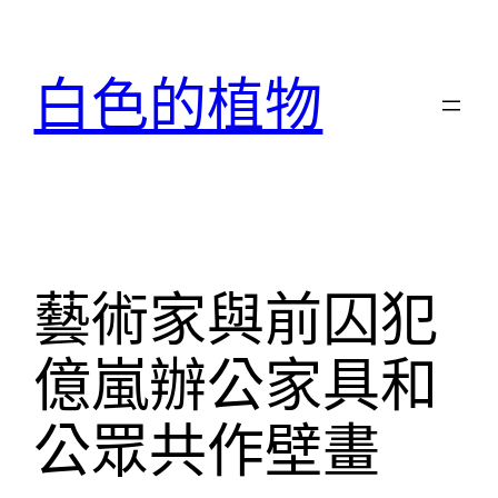
跳
至
白色的植物
主
要
內
容
藝術家與前囚犯
億嵐辦公家具和
公眾共作壁畫