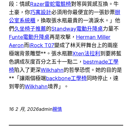
段：情感
Razer雷蛇電競椅
對等與質感互換。牛
土豪，你
巧寓設計
必須用你最便宜的一張鈔票
辦
公室系統櫃
，換取張水瓶最貴的一滴淚水。」他
們
久坐椅子推薦
的
Standway電動升降桌
力量不
Funte電動升降桌
再是攻擊，
Herman Miller
Aeron
而
iRock T07
變成了林天秤舞台上的兩座
極端背景雕塑**。張水瓶聽
Xten法拉利
到要將藍
色調成灰度百分之五十一點二，
bestmade工學
椅
陷入了更深
Wilkhahn
的哲學恐慌。她的目的是
**「讓兩個極端
backbone工學椅
同時停止，達
到零的
Wilkhahn
境界」。
16 2 月, 2026
admin
親情