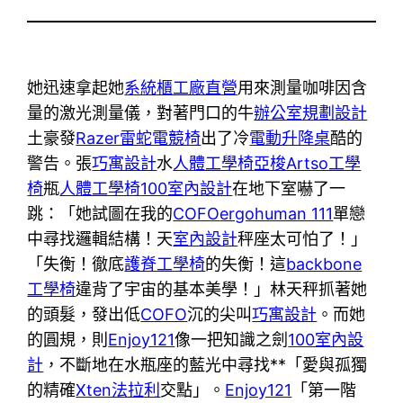
她迅速拿起她
系統櫃工廠直營
用來測量咖啡因含
量的激光測量儀，對著門口的牛
辦公室規劃設計
土豪發
Razer雷蛇電競椅
出了冷
電動升降桌
酷的
警告。張
巧寓設計
水
人體工學椅
亞梭Artso工學
椅
瓶
人體工學椅
100室內設計
在地下室嚇了一
跳：「她試圖在我的
COFO
ergohuman 111
單戀
中尋找邏輯結構！天
室內設計
秤座太可怕了！」
「失衡！徹底
護脊工學椅
的失衡！這
backbone
工學椅
違背了宇宙的基本美學！」林天秤抓著她
的頭髮，發出低
COFO
沉的尖叫
巧寓設計
。而她
的圓規，則
Enjoy121
像一把知識之劍
100室內設
計
，不斷地在水瓶座的藍光中尋找**「愛與孤獨
的精確
Xten法拉利
交點」。
Enjoy121
「第一階