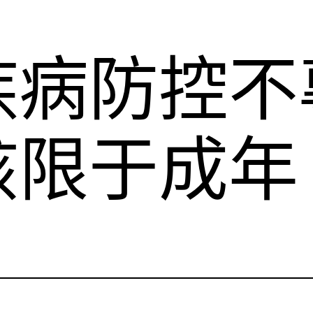
疾病防控不
該限于成年