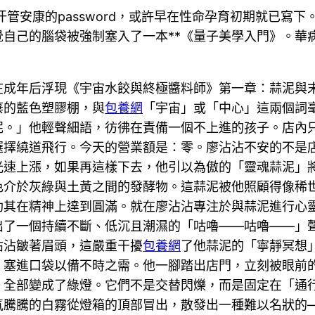
汗管安康的password，或許早在性命孕育初期就已寫
自己的腦袋被強制塞入了一本**《量子美學入門》。華
在成年后浮現《宇宙水餃與終極醬料師》第一章：蒜泥與
棄的藍色塑膠棚，與
包養網
「宇宙」或「中心」這兩個詞
泥。」他輕聲細語，彷彿在責備一個不上進的孩子。店內
選擇繞道飛行。今天的營業額是：零。廖沾沾不安的不是店
光速上漲，如果再這樣下去，他引以為傲的「靈魂蒜泥」
色介於灰綠與土黃之間的發酵物。這蒜泥被他照顧得像稀
以助其在精神上達到圓滿。就在廖沾沾專注於與蒜泥進行
出了一個持續不斷、低沉且潮濕的「咕嚕——咕嚕——」
沾沾皺著眉頭，這嚴重干擾
包養網
了他蒜泥的「寧靜冥想
，塞進口袋以備不時之需。他一腳踏出店門，立刻被眼前
，全部變成了綠燈。它們不是交替閃爍，而是固定在「通
氣騰騰的白霧從燈箱的頂部冒出，散發出一種難以名狀的