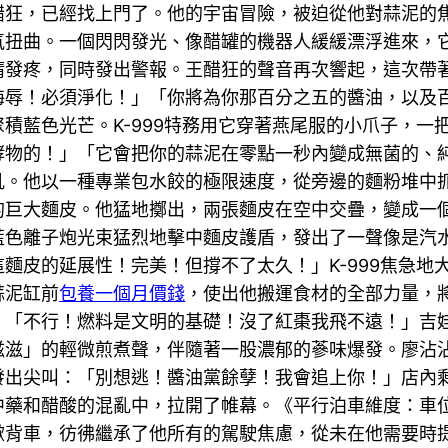
醋狂，已經找上門了。他的宇宙冒險，被迫從他對蒜泥的
氣扭曲。一個閃閃發光、像醋罐的機器人緩緩漂浮進來，
睛發疼，同時發出警報。王醋狂的聲音再次響起，這次帶
侮辱！必須淨化！」「你將為你那百分之五的醬油，以及
積藍色光芒。K-999特務用它穿著燕尾服的小爪子，一
酵物的！」「它會把你的蒜泥在零點一秒內變成無菌的、
吼。他以一種專業包水餃的極限速度，從旁邊的麵粉堆中
的巨大麵皮。他猛地擲出，兩張麵皮在空中交疊，變成一
藍色離子炮光束猛烈地擊中麵皮護盾，發出了一聲像是汽
麵皮的延展性！完美！但撐不了太久！」K-999焦急地
蒜泥缸前
包養一個月價錢
，使出他搬運食材的全部力量，將
」「不行！燃料是文明的基礎！沒了紅棗我飛不遠！」吉
滋滋」的輕微煎煮聲，伴隨著一股濃郁的蔘味爆發。廖沾
發出尖叫：「別想逃！醬油黨餘孽！我會追上你！」店內
中藥和醋酸的混亂中，拉開了帷幕。《平行泊車維度：車
掀背車，彷彿繼承了他所有的駕駛焦慮，從未在他需要時