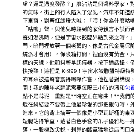
慮？還是過度發酵？」廖沾沾是個醬料學家，
的氣味。街上的行人陷入了混亂。汽車不知道
下車窗，對著紅綠燈大喊：「喂！你為什麼咕
「咕嚕」聲，與他兒時聽到的家傳預言不謀而
聲如湯沸時，便是宇宙水餃臨界點到來之時。
門。暗門裡放著一個老舊的、像是古代金屬保
統派才會用）。保險箱打開，裡面沒有黃金，
樣的天線。他顫抖著拿起儀器，按下通話鈕。
快接聽！這裡是 K-999！宇宙水餃聯盟特級
的耳朵被這聲音震得嗡嗡作響，他捏著對講機
開！我的陳年老蒜泥需要每隔三小時的溫和
包養
點不是蒜泥！重點是**時空正在彎曲！**我
還在糾結要不要帶上他最珍愛的那把銀勺時，
進來。它的背上揹著一個像是小型瓦斯桶的東西
短腿站得筆直，戴著白色手套的爪子優雅地一
落，一股極致尖銳、刺鼻的酸氣猛地從店門口