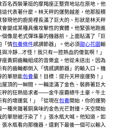
數百名西裝筆挺的摩羯座正整齊地站在原地，他
道這代表著什麼。林天秤的運勢越差，他那股積
就發現他的廚房裡長滿了巨大的、形狀是林天秤
就會變成某種具備攻擊性的實體。他緊張地跑進
一個像是老式彈珠臺的機器前，上面貼滿了「巨
的「情
包養條件
感調節器」。他必須
甜心花園
輸
性與冷靜…才怪！我只有一腔熱血的傻氣啊！」
秤座黃銅齒輪組成的音樂盒。他從未送出，因為
所有的齒輪都倒入「情感調節器」的輸入口。機
粹的單戀能
包養
量！目標：提升天秤座運勢！」
出屋頂的一瞬間，一輛塗滿了金色、裝飾著巨大
天秤的狂熱追求者——金牛座霸總牛土豪。牛土
所有的壞運氣！」「從現在
包養
開始，你的運勢
與一種夾雜著銅臭味的金色光芒對撞。天空開始
我的單戀被汙染了！」張水瓶大喊。他知道，如
。張水瓶看向那機器，還剩下最後一個可以輸入