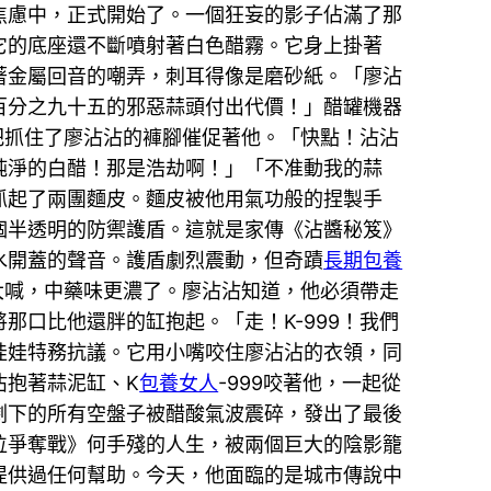
焦慮中，正式開始了。一個狂妄的影子佔滿了那
它的底座還不斷噴射著白色醋霧。它身上掛著
著金屬回音的嘲弄，刺耳得像是磨砂紙。「廖沾
百分之九十五的邪惡蒜頭付出代價！」醋罐機器
把抓住了廖沾沾的褲腳催促著他。「快點！沾沾
純淨的白醋！那是浩劫啊！」「不准動我的蒜
抓起了兩團麵皮。麵皮被他用氣功般的捏製手
個半透明的防禦護盾。這就是家傳《沾醬秘笈》
水開蓋的聲音。護盾劇烈震動，但奇蹟
長期包養
大喊，中藥味更濃了。廖沾沾知道，他必須帶走
那口比他還胖的缸抱起。「走！K-999！我們
娃娃特務抗議。它用小嘴咬住廖沾沾的衣領，同
沾抱著蒜泥缸、K
包養女人
-999咬著他，一起從
剩下的所有空盤子被醋酸氣波震碎，發出了最後
位爭奪戰》何手殘的人生，被兩個巨大的陰影籠
提供過任何幫助。今天，他面臨的是城市傳說中