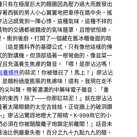
種只有在極度巨大的麵團因為壓力過大而散發出
穿著西裝的男人小心翼翼地把車停在路中央，搖
廖沾沾感覺到一陣心悸。這種氣味，這種不祥的
萬物的交通都被麵皮的氣味籠罩，且燈號恒綠、
裡，衝到後廚，打開了一個藏在舊冰櫃後面的暗
」（這是醬料界的基礎公式，只有像他這樣的傳
式的對講機，但頂部插著一根彎曲的、像韭菜一
促且充滿養生焦慮的聲音。「喂！是廖沾沾嗎！
包養條件
的蒜泥！你被徵召了！馬上！」廖沾沾
！是麵粉過度膨脹的焦慮味！還有，我現在走不
崩潰的尖叫聲，帶著濃濃的中藥味電子雜音：「重
多餘的東西！除了——你那缸蒜泥！」就在廖沾沾
戴著太陽眼鏡的太空吉娃娃，正從牆上的破洞鑽
廖沾沾驚訝地瞪大了眼睛。K-999用它的小
們必須在你被醋酸離子炮鎖定前離開！」話音未
醬油比例嚴重失衡！百分之九十九點九九的醋，