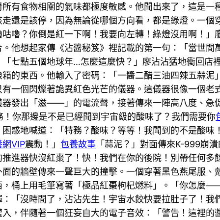
對所有食物相關的氣味都極度敏感。他聞出來了，這是一
該走還是該停，因為無論從哪個方向看，都是綠燈。一個
嚕咕嚕？你倒是紅一下啊！我要向左轉！綠燈沒用啊！」
合。他想起家傳《沾醬秘笈》裡記載的第一句：「當世間
」「七點五個地球年…怎麼這麼快？」廖沾沾猛地衝回店
險箱的東西。他輸入了密碼：「一醬二醋三油四辣五蒜泥
只有一個閃爍著詭異紅色光芒的儀器。這儀器很像一個老
儀器發出「滋——」的電流聲，接著傳來一陣高八度、急
特務！你那邊是不是已經聞到宇宙級的酸味了？我們需要你
，困惑地喊道：「特務？酸味？等等！我聞到的不是酸味
網VIP
震動！」
包養故事
「蒜泥？」對面傳來K-999
們的推進器快沒紅棗了！快！我們在你的後院！別帶任何
外面的牆壁傳來一聲巨大的撞擊。一個穿著黑色燕尾服、
，桶上用毛筆寫著「極品紅棗枸杞燃料」。「你怎麼——」
揮：「沒時間了，沾沾先生！宇宙水餃快要拉肚子了！我
灌入，伴隨著一個狂妄自大的電子音效：「警告！這裡的