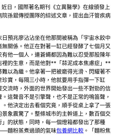
下。近日，國際著名期刊《立異醫學》在線頒發上
病院孫錕傳授團隊的綜述文章，提出血汗管疾病
末日預兆廖沾沾坐在他那間被稱為「宇宙水餃中
毫無關係。他正在對著一缸已經發酵了七個月又
只有他一個人，連蒼蠅都因為難以忍受那股陳年
裡的生意，而是他對**「蒜泥成本焦慮症」**
將難以為繼。他拿著一把被磨得光滑、閃耀著不
世珍寶，每隔三小時，他就要用手指彈一下缸
心靈交流時，外面的世界開始發出一些不對勁的信
聲。這聲音不是引擎聲，也不是正常的鳴笛聲，
」。他決定出去看個究竟，順手從桌上拿了一張
的景象震驚了。整條城市的主幹道上，數百個交
行」的狀態，同時，每一個燈箱都發出了那種
——麵粉蒸煮過頭的氣味
包養網比較
。「麵粉焦