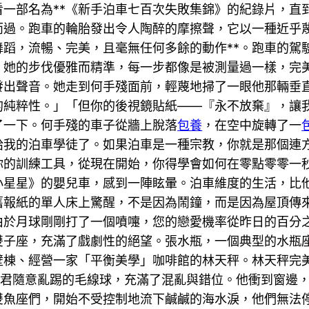
一部名為**《新手泊車七百次失敗集錦》的紀錄片，直
而過。跑車的輪胎發出令人陶醉的摩擦聲，它以一種近乎
蹈，流暢、完美，且毫無任何多餘的動作**。跑車的駕
。她的步伐優雅而精準，每一步都像是被測量過一樣，完
發出聲音。她走到何手殘面前，輕蔑地掃了一眼他那輛垂
的純粹性。」「但你的後視鏡貼紙——『永不放棄』，讓
了一下。何手殘的車子從牆上脫落
包養
，在空中旋轉了一
給我的泊車學徒了。如果泊車是一種宗教，你就是那個連
你的訓練工具，從現在開始，你得學會如何在零點零零一
小星星》的嬰兒車，感到一陣眩暈。泊車維度的生活，比
舊報紙的單人床上驚醒，不是因為鬧鐘，而是因為屋頂傳
由於月球剛剛打了一個噴嚏，您的戀愛機率從昨日的百分
雙子座，充滿了戲劇性的絕望。張水瓶，一個典型的水瓶
壁棟、經營一家「平衡美學」咖啡館的林天秤。林天秤完
暴君隨意亂踢的毛線球，充滿了混亂與錯位。他衝到窗邊
雙魚座們，開始不受控制地流下鹹鹹的海水淚，他們無法