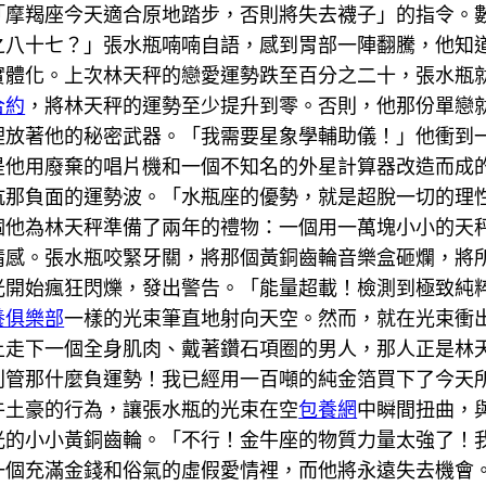
「摩羯座今天適合原地踏步，否則將失去襪子」的指令。
之八十七？」張水瓶喃喃自語，感到胃部一陣翻騰，他知
實體化。上次林天秤的戀愛運勢跌至百分之二十，張水瓶
合約
，將林天秤的運勢至少提升到零。否則，他那份單戀
裡放著他的秘密武器。「我需要星象學輔助儀！」他衝到
是他用廢棄的唱片機和一個不知名的外星計算器改造而成
抗那負面的運勢波。「水瓶座的優勢，就是超脫一切的理
個他為林天秤準備了兩年的禮物：一個用一萬塊小小的天
情感。張水瓶咬緊牙關，將那個黃銅齒輪音樂盒砸爛，將
光開始瘋狂閃爍，發出警告。「能量超載！檢測到極致純
養俱樂部
一樣的光束筆直地射向天空。然而，就在光束衝
上走下一個全身肌肉、戴著鑽石項圈的男人，那人正是林
別管那什麼負運勢！我已經用一百噸的純金箔買下了今天
牛土豪的行為，讓張水瓶的光束在空
包養網
中瞬間扭曲，
光的小小黃銅齒輪。「不行！金牛座的物質力量太強了！
一個充滿金錢和俗氣的虛假愛情裡，而他將永遠失去機會