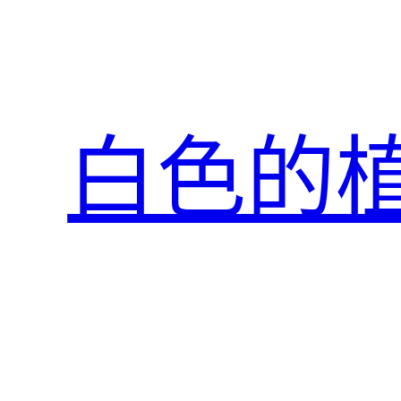
跳
至
主
要
內
白色的
容