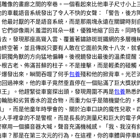
屬雕像的畫廊之間的窄巷。一個看起來比他車子尺寸小上
他的車載語音系統發出了令人不快的女聲：「警告，後方
。他最討厭的不是語音系統，而是那兩塊永遠在關鍵時刻
，它們卻像兩片羞澀的耳朵一樣，優雅地縮了回去。同時
看去，發現那座高聳入雲、覆蓋著鏽跡斑斑鐵網的多層機
始終空著，並且傳說只要有人敢在它面前失敗十八次，就
著銅獨角獸的方向猛地偏轉。後視鏡發出最後的溫柔提醒
一根古老、佈滿苔蘚的柱子。不是撞擊，而是輕柔的碰觸
子爆發出來，瞬間吞噬了何手
包養
殘和他的掀背車。光芒
他回過神來，他的車子竟然垂直停在一個貼滿了巨大獎狀
車王」。他趕緊從車窗探出頭，發現周圍不再是
包養
熟悉
的輪胎和劣質香水的混合物，而重力似乎是隨機變化的，
叭」，而是他童年時學會的、關於泊車口訣的魔性兒歌。
些人手裡拿的不是警棍，而是長長的測量尺和巨大的電子
警察用一個擴音器大喊，聲音充滿機械感。「我、我沒有
泊車？那是在第三次元的行為，在這裡，你的車體與停車