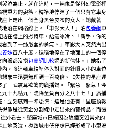
到哭泣為止。就在這時，一輛像是從科幻電影裡
蔑視重力的姿態，精準地停進了一個只有它車身
駛座上走出一個全身黑色皮衣的女人，她戴著一
美地落在網格線上。「車影大人！」泊
包養網
車
直貼在牆上的掀背車，語氣冰冷。「新手，你的
我看到了一絲愚蠢的勇氣。」車影大人突然掏出
包養妹
百八十度，穩穩地停在了地面上的一個停
方向盤都沒摸
包養網比較
過的新信徒。」她指了
秒內，將這輛車精準停入對面的針眼大小的車位
他想象中還要無理頭一百萬倍。《失控的星座運
來了一陣震耳欲聾的廣播聲。「緊急！緊急！今
之九十九點九，陡降至負百分之八十七！」廣播
座，立刻感到一陣恐慌，這是他患有「星座預報
美得像是從黃金分割線中走出來的藝術品。而張
，往外看去。整座城市已經因為這個突如其來的
停止地哭泣，導致城市低窪處已經形成了小型潟