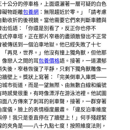
三十公分的停車格，上面還灑著一層可疑的白色
障礙物距離
包養網
：無限趨近於零。」「請考慮
自動收折的後視鏡。當他需要它們來判斷車體與
發出低語：「你還是別看了，反正你也停不
械式停車塔，正在那片窄巷的盡頭散發出不正常
會被傳送到一個泊車地獄。他已經失敗了十七
：「再見，世界。」他沒有撞上獨角獸，但他那
，像戀人之間的耳
包養價格
語。接著，一道濃郁
消失後，窄巷恢復了平靜，只剩下獨角獸雕像一
的牆壁上。獎狀上寫著：「完美倒車入庫獎——
的城市街道，而是一望無際、由無數白線和編號
有時感覺很重，有時像漂浮在游泳池裡。他試圖
四面八方傳來了刺耳的剎車聲，接著，一群穿著
角度儀，臉上的表情極度嚴肅。「違反泊車維度
斜停！我只是垂直停在了牆壁上！」何手殘趕緊
線的夾角是——八十九點七度！按照維度法則，