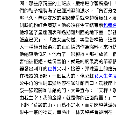
湖。那些摩羯座的上班族，嚴格遵守著廣播中
們的鞋子裡裝滿了已經潮濕的淚水。「負百分
壓已久、無處安放的單戀能量就會越發瘋狂地
側臉的粉紅色蘑菇。他必須在今天結束前
包養
他堆滿了星座圖表和過期甜甜圈的地下室，那
蟹座已哭」、「處女座勿碰」等警告標籤。這
入一種極具感染力的正面情緒作為燃料，來抵
他絕望地低吼。他看了一眼腳邊。那裡放著一
害怕被拒絕。這份害怕，就是純度最高的單戀
器發出刺耳的
包養
尖叫，接著，彈珠臺上的燈
在機器的頂部，一個巨大的、像彩虹
女大生包
公牛角的悍馬車猛地停在咖啡館門口。駕駛座
豪一腳踢開咖啡館的門，大聲宣布：「天秤！
由我主宰！我的金錢，就是你的正面能量！」
下起了荒謬的雨。雨點不是水，而是閃耀著淚
果牛土豪的物質力量勝出，林天秤將會被困在