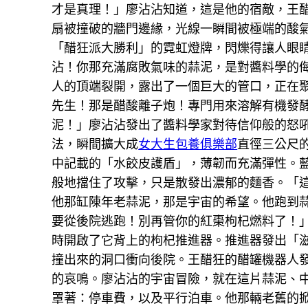
才是真理！」廖沾沾知道，這是他的宿敵，王
扇被撞破的牆門邊緣，光線一瞬間被極端的酸
「醋狂派大勝利」的霓虹燈牌，閃爍得讓人眼
沾！你那充滿腐敗氣味的蒜泥，是對醬料學的
人的頂端裂開，露出了一個巨大的管口，正在聚
先生！那是醋酸離子炮！專門用來溶解有機發
泥！」廖沾沾發出了醬料學家對待信仰般的怒
法，瞬間擴大成
女大生包養俱樂部
直徑三公尺
中記載的「水餃皮護盾」，薄韌而充滿彈性。
般地擋住了攻擊，只是散發出濃郁的麵香。「這
他那缸陳年老蒜泥，那是宇宙的希望。他跑到
要從後院逃跑！別再管你的紅棗枸杞燃料了！
時開啟了它背上的枸杞推進器。推進器發出「
撞出來的洞口衝向後院。王醋狂的醋罐機器人
的哀鳴。廖沾沾的宇宙冒險，就在這片蒜泥、
罩著：停車費，以及平行泊車。他那輛老舊的