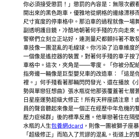
你必須接受懲罰！」懲罰的內容是：無限次觀看
開出來的黑色跑車，優雅地從網格的邊緣漂移
尺寸寬度的停車格中。那泊車的過程就像一場舞
副透明護目鏡，冷酷地朝著何手殘的方向走來
警察們立刻立正站好，連測量尺都顫抖著不敢
車技像一團混亂的毛線球。你污染了泊車維度
一個像是遙控器的裝置，對著何手殘的車子按
車格中。這次，夾角是——零度。「你被分配
指旁邊一輛像是巨型嬰兒車的改造車：「這是
裡。」何手殘看著那輛閃閃發光、還在播放《
勢與單戀狂想曲》張水瓶從他那張覆蓋著七層
日星座運勢超級大修正！所有天秤座請注意！
員的聲音聽起來像是一個正在經歷中年危機的
壓力症候群」後的標準反應。他單戀著住在隔
水瓶的人生
包養網dcard
，則像一團被獅子座
「超級修正」而陷入了荒謬的混亂。街道上的