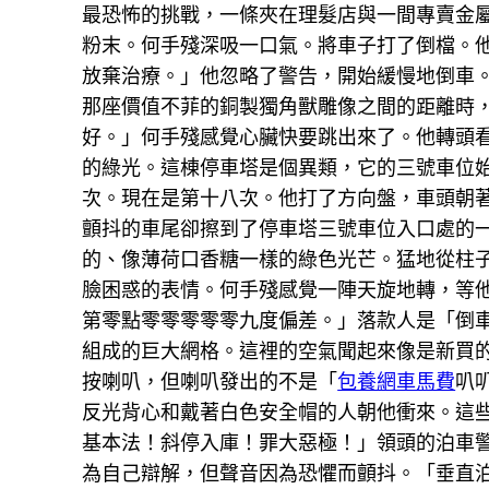
最恐怖的挑戰，一條夾在理髮店與一間專賣金
粉末。何手殘深吸一口氣。將車子打了倒檔。
放棄治療。」他忽略了警告，開始緩慢地倒車
那座價值不菲的銅製獨角獸雕像之間的距離時
好。」何手殘感覺心臟快要跳出來了。他轉頭
的綠光。這棟停車塔是個異類，它的三號車位
次。現在是第十八次。他打了方向盤，車頭朝
顫抖的車尾卻擦到了停車塔三號車位入口處的
的、像薄荷口香糖一樣的綠色光芒。猛地從柱
臉困惑的表情。何手殘感覺一陣天旋地轉，等
第零點零零零零零九度偏差。」落款人是「倒
組成的巨大網格。這裡的空氣聞起來像是新買
按喇叭，但喇叭發出的不是「
包養網車馬費
叭
反光背心和戴著白色安全帽的人朝他衝來。這
基本法！斜停入庫！罪大惡極！」領頭的泊車
為自己辯解，但聲音因為恐懼而顫抖。「垂直