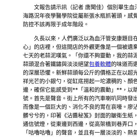
文報告請示訊（記者 唐聞佳）個別畢生血
海路況年夜學醫學院從屬新張水瓶抓著頭，感覺
防控不該再限于成年階段。
久長以來，人們廣泛以為血汗管安康題目
心」的店裡，但這間店的外觀更像是一個被遺
七天的老蒜泥嘆氣。「你還不夠靈動，我的蒜
蒜頭混合著鐵鏽與淡淡絕望
包養軟體
的味道而
的深層恐懼。新鮮蒜頭每公斤的價格正在以超
祥光芒的小銀勺，從缸底撈起一坨濃稠的、顏
邊，確保它能感受到**「溫和的震動」**，
號。首先是聲音。街上所有的汽車喇叭同時發
而像是一個巨大的、消化不良的胃在哀嚎。廖
髒兮兮的，印著《沾醬秘笈》封面的皺衛生紙
通信號燈，從東邊到西邊，從高架橋到巷弄口
「咕嚕咕嚕」的聲音，並且有一層淡淡的、熱