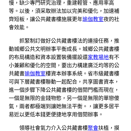
慢，缺少專門研究治理，重建輕管、應用率高
等。以後，須采取辦法加以完美和優化，加速補
齊短板，讓公共藏書樓施展更年
瑜伽教室
夜的社
會效能。
抓緊制訂做好公共藏書樓法的連接任務，推
動城鄉公共文明辦事平衡成長。城鄉公共藏書樓
的布局構造和資本設置裝備擺設還
家教場地
有不
小兼顧和優化的空間，要出力構建廣泛均等的公
共藏書
瑜伽教室
樓資本辦事系統。省市級藏書樓
可與下層藏書樓聯動一起配合，共享圖書資本，
進一個步驟下降公共藏書樓的借閱門檻而現在，
一個是無限的金錢物慾，另一個是無限的單戀傻
氣，兩者都極端到讓她無法平衡。，讓更多居平
易近以更低本錢更便捷地享用借閱辦事。
領導社會氣力介入公共藏書樓
聚會
扶植，摸