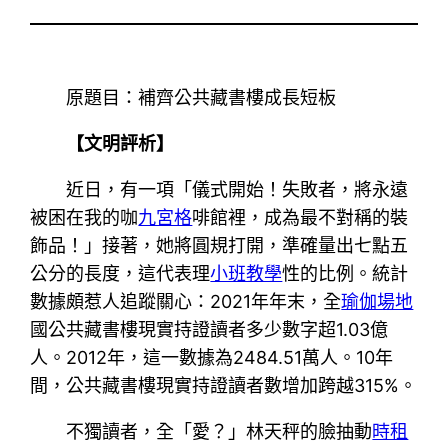
原題目：補齊公共藏書樓成長短板
【文明評析】
近日，有一項「儀式開始！失敗者，將永遠
被困在我的咖
九宮格
啡館裡，成為最不對稱的裝
飾品！」接著，她將圓規打開，準確量出七點五
公分的長度，這代表理
小班教學
性的比例。統計
數據頗惹人追蹤關心：2021年年末，全
瑜伽場地
國公共藏書樓現實持證讀者多少數字超1.03億
人。2012年，這一數據為2484.51萬人。10年
間，公共藏書樓現實持證讀者數增加跨越315%。
不獨讀者，全「愛？」林天秤的臉抽動
時租