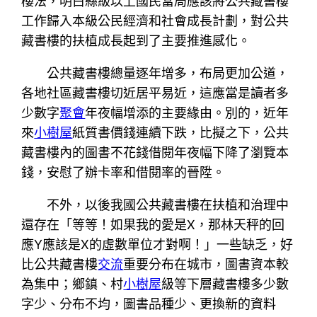
樓法，明白縣級以上國民當局應該將公共藏書樓
工作歸入本級公民經濟和社會成長計劃，對公共
藏書樓的扶植成長起到了主要推進感化。
公共藏書樓總量逐年增多，布局更加公道，
各地社區藏書樓切近居平易近，這應當是讀者多
少數字
聚會
年夜幅增添的主要緣由。別的，近年
來
小樹屋
紙質書價錢連續下跌，比擬之下，公共
藏書樓內的圖書不花錢借閱年夜幅下降了瀏覽本
錢，安慰了辦卡率和借閱率的晉陞。
不外，以後我國公共藏書樓在扶植和治理中
還存在「等等！如果我的愛是X，那林天秤的回
應Y應該是X的虛數單位才對啊！」一些缺乏，好
比公共藏書樓
交流
重要分布在城市，圖書資本較
為集中；鄉鎮、村
小樹屋
級等下層藏書樓多少數
字少、分布不均，圖書品種少、更換新的資料