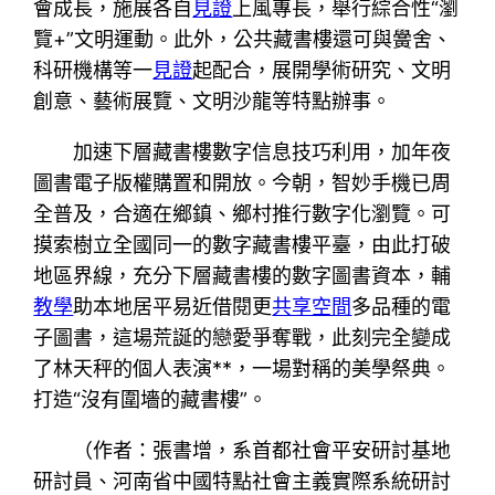
會成長，施展各自
見證
上風專長，舉行綜合性“瀏
覽+”文明運動。此外，公共藏書樓還可與黌舍、
科研機構等一
見證
起配合，展開學術研究、文明
創意、藝術展覽、文明沙龍等特點辦事。
加速下層藏書樓數字信息技巧利用，加年夜
圖書電子版權購置和開放。今朝，智妙手機已周
全普及，合適在鄉鎮、鄉村推行數字化瀏覽。可
摸索樹立全國同一的數字藏書樓平臺，由此打破
地區界線，充分下層藏書樓的數字圖書資本，輔
教學
助本地居平易近借閱更
共享空間
多品種的電
子圖書，這場荒誕的戀愛爭奪戰，此刻完全變成
了林天秤的個人表演**，一場對稱的美學祭典。
打造“沒有圍墻的藏書樓”。
（作者：張書增，系首都社會平安研討基地
研討員、河南省中國特點社會主義實際系統研討