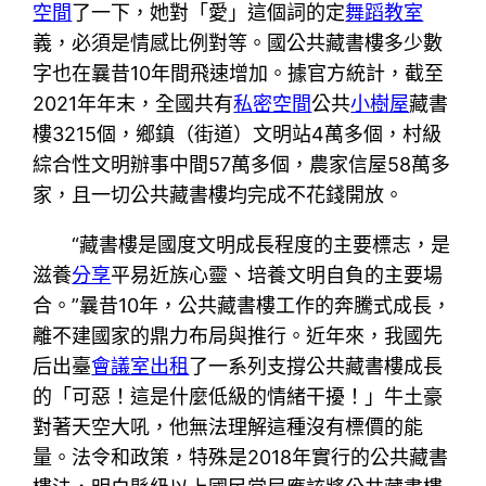
空間
了一下，她對「愛」這個詞的定
舞蹈教室
義，必須是情感比例對等。國公共藏書樓多少數
字也在曩昔10年間飛速增加。據官方統計，截至
2021年年末，全國共有
私密空間
公共
小樹屋
藏書
樓3215個，鄉鎮（街道）文明站4萬多個，村級
綜合性文明辦事中間57萬多個，農家信屋58萬多
家，且一切公共藏書樓均完成不花錢開放。
“藏書樓是國度文明成長程度的主要標志，是
滋養
分享
平易近族心靈、培養文明自負的主要場
合。”曩昔10年，公共藏書樓工作的奔騰式成長，
離不建國家的鼎力布局與推行。近年來，我國先
后出臺
會議室出租
了一系列支撐公共藏書樓成長
的「可惡！這是什麼低級的情緒干擾！」牛土豪
對著天空大吼，他無法理解這種沒有標價的能
量。法令和政策，特殊是2018年實行的公共藏書