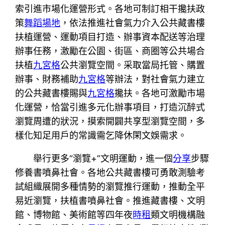
索引進市場化運營形式。各地可制訂相干攙扶政
策
舞蹈場地
，依法推進社會氣力介入公共藏書樓
扶植運營、運動項目打造、辦事資本配送等治理
辦事任務，激勵在公園、街區、商圈等公共場合
扶植
九宮格
公共瀏覽空間。采取當局托管、購置
辦事、財務補助
九宮格
等辦法，對社會氣力建立
的公共藏書樓賜與
九宮格
攙扶。各地可激勵市場
化運營，恰當引進多元化辦事項目，打造沉醉式
瀏覽周遭的狀況，摸索開闢共享型瀏覽空間，多
樣化知足用戶的常識需乞降休閑文娛需求。
舉行更多“瀏覽+”文明運動，進一個
分享
步驟
修養書噴鼻社會。各地公共藏書樓可勇敢測驗考
試組織展開多種情勢的瀏覽推行運動，推動全平
易近瀏覽，扶植書噴鼻社會。推進藏書樓、文明
館、博物館、美術館等四年夜
時租
類文明機構融