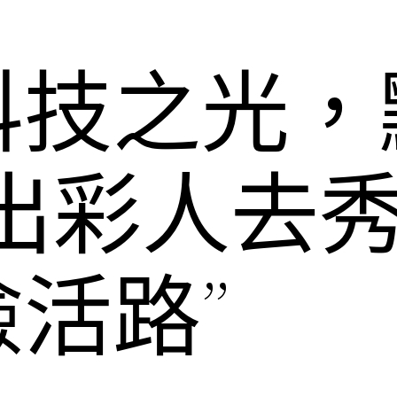
科技之光，
“出彩人去
活路”