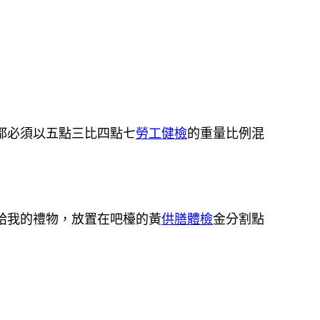
都必須以五點三比四點七
勞工健檢
的重量比例混
給我的禮物，放置在吧檯的黃
供膳體檢
金分割點