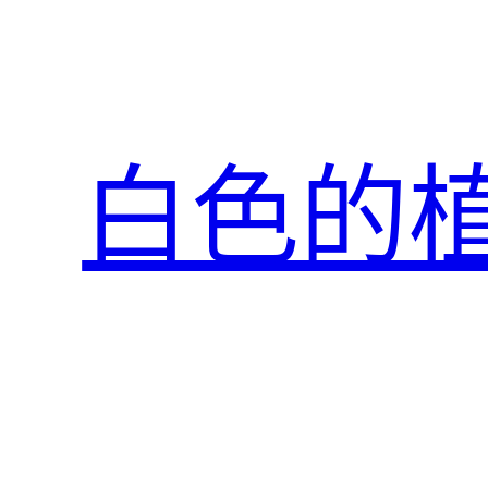
跳
至
主
要
內
白色的
容