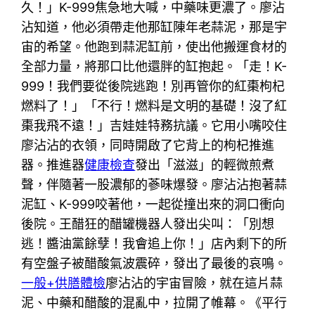
久！」K-999焦急地大喊，中藥味更濃了。廖沾
沾知道，他必須帶走他那缸陳年老蒜泥，那是宇
宙的希望。他跑到蒜泥缸前，使出他搬運食材的
全部力量，將那口比他還胖的缸抱起。「走！K-
999！我們要從後院逃跑！別再管你的紅棗枸杞
燃料了！」「不行！燃料是文明的基礎！沒了紅
棗我飛不遠！」吉娃娃特務抗議。它用小嘴咬住
廖沾沾的衣領，同時開啟了它背上的枸杞推進
器。推進器
健康檢查
發出「滋滋」的輕微煎煮
聲，伴隨著一股濃郁的蔘味爆發。廖沾沾抱著蒜
泥缸、K-999咬著他，一起從撞出來的洞口衝向
後院。王醋狂的醋罐機器人發出尖叫：「別想
逃！醬油黨餘孽！我會追上你！」店內剩下的所
有空盤子被醋酸氣波震碎，發出了最後的哀鳴。
一般+供膳體檢
廖沾沾的宇宙冒險，就在這片蒜
泥、中藥和醋酸的混亂中，拉開了帷幕。《平行