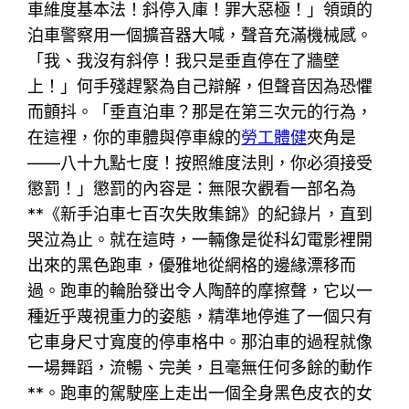
車維度基本法！斜停入庫！罪大惡極！」領頭的
泊車警察用一個擴音器大喊，聲音充滿機械感。
「我、我沒有斜停！我只是垂直停在了牆壁
上！」何手殘趕緊為自己辯解，但聲音因為恐懼
而顫抖。「垂直泊車？那是在第三次元的行為，
在這裡，你的車體與停車線的
勞工體健
夾角是
——八十九點七度！按照維度法則，你必須接受
懲罰！」懲罰的內容是：無限次觀看一部名為
**《新手泊車七百次失敗集錦》的紀錄片，直到
哭泣為止。就在這時，一輛像是從科幻電影裡開
出來的黑色跑車，優雅地從網格的邊緣漂移而
過。跑車的輪胎發出令人陶醉的摩擦聲，它以一
種近乎蔑視重力的姿態，精準地停進了一個只有
它車身尺寸寬度的停車格中。那泊車的過程就像
一場舞蹈，流暢、完美，且毫無任何多餘的動作
**。跑車的駕駛座上走出一個全身黑色皮衣的女