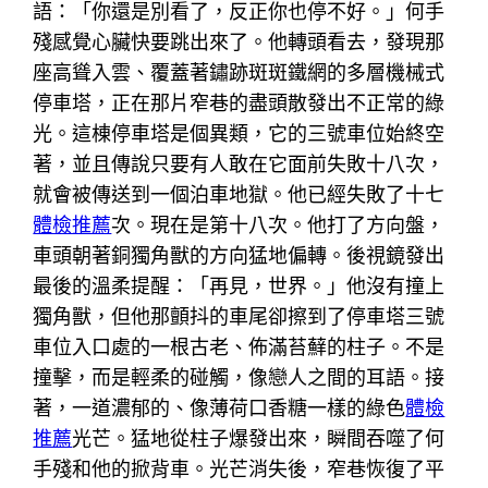
語：「你還是別看了，反正你也停不好。」何手
殘感覺心臟快要跳出來了。他轉頭看去，發現那
座高聳入雲、覆蓋著鏽跡斑斑鐵網的多層機械式
停車塔，正在那片窄巷的盡頭散發出不正常的綠
光。這棟停車塔是個異類，它的三號車位始終空
著，並且傳說只要有人敢在它面前失敗十八次，
就會被傳送到一個泊車地獄。他已經失敗了十七
體檢推薦
次。現在是第十八次。他打了方向盤，
車頭朝著銅獨角獸的方向猛地偏轉。後視鏡發出
最後的溫柔提醒：「再見，世界。」他沒有撞上
獨角獸，但他那顫抖的車尾卻擦到了停車塔三號
車位入口處的一根古老、佈滿苔蘚的柱子。不是
撞擊，而是輕柔的碰觸，像戀人之間的耳語。接
著，一道濃郁的、像薄荷口香糖一樣的綠色
體檢
推薦
光芒。猛地從柱子爆發出來，瞬間吞噬了何
手殘和他的掀背車。光芒消失後，窄巷恢復了平