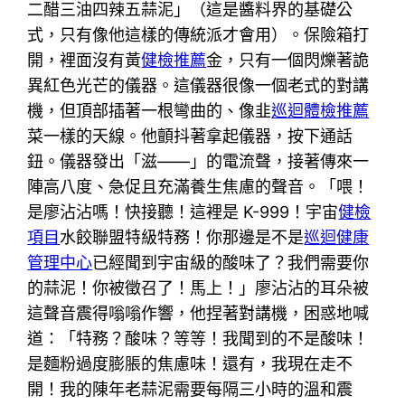
二醋三油四辣五蒜泥」（這是醬料界的基礎公
式，只有像他這樣的傳統派才會用）。保險箱打
開，裡面沒有黃
健檢推薦
金，只有一個閃爍著詭
異紅色光芒的儀器。這儀器很像一個老式的對講
機，但頂部插著一根彎曲的、像韭
巡迴體檢推薦
菜一樣的天線。他顫抖著拿起儀器，按下通話
鈕。儀器發出「滋——」的電流聲，接著傳來一
陣高八度、急促且充滿養生焦慮的聲音。「喂！
是廖沾沾嗎！快接聽！這裡是 K-999！宇宙
健檢
項目
水餃聯盟特級特務！你那邊是不是
巡迴健康
管理中心
已經聞到宇宙級的酸味了？我們需要你
的蒜泥！你被徵召了！馬上！」廖沾沾的耳朵被
這聲音震得嗡嗡作響，他捏著對講機，困惑地喊
道：「特務？酸味？等等！我聞到的不是酸味！
是麵粉過度膨脹的焦慮味！還有，我現在走不
開！我的陳年老蒜泥需要每隔三小時的溫和震