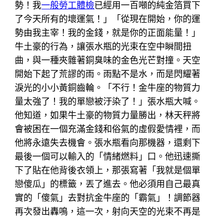
勢！我
一般勞工體檢
已經用一百噸的純金箔買下
了今天所有的壞運氣！」「從現在開始，你的運
勢由我主宰！我的金錢，就是你的正面能量！」
牛土豪的行為，讓張水瓶的光束在空中瞬間扭
曲，與一種夾雜著銅臭味的金色光芒對撞。天空
開始下起了荒謬的雨。雨點不是水，而是閃耀著
淚光的小小黃銅齒輪。「不行！金牛座的物質力
量太強了！我的單戀被汙染了！」張水瓶大喊。
他知道，如果牛土豪的物質力量勝出，林天秤將
會被困在一個充滿金錢和俗氣的虛假愛情裡，而
他將永遠失去機會。張水瓶看向那機器，還剩下
最後一個可以輸入的「情緒燃料」口。他迅速撕
下了貼在他背後衣領上，那張寫著「我就是個單
戀傻瓜」的標籤，丟了進去。他必須用自己最真
實的「傻氣」去對抗金牛座的「霸氣」！調節器
再次發出轟鳴，這一次，射向天空的光束不再是