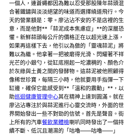
一個人，連蒼蠅都因為難以忍受那股陳年蒜頭混
合著鐵鏽與淡淡絕望的味道而選擇繞道飛行。今
天的營業額是：零。廖沾沾不安的不是店裡的生
意，而是他對**「蒜泥成本焦慮症」**的深層恐
懼。新鮮蒜頭每公斤的價格正在以超光速上漲，
如果再這樣下去，他引以為傲的「靈魂蒜泥」將
難以為繼。他拿著一把被磨得光滑、閃耀著不祥
光芒的小銀勺，從缸底撈起一坨濃稠的、顏色介
於灰綠與土黃之間的發酵物。這蒜泥被他照顧得
像稀世珍寶，每隔三小時，他就要用手指彈一下
缸邊，確保它能感受到**「溫和的震動」**，以
助
巡迴健康管理中心
其在精神上達到圓滿。就在
廖沾沾專注於與蒜泥進行心靈交流時，外面的世
界開始發出一些不對勁的信號。首先是聲音。街
上所有的汽車
餐飲業體檢
喇叭同時發出了一個持
續不斷、低沉且潮濕的「咕嚕——咕嚕——」