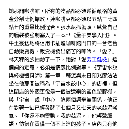
她那間咖啡館，所有的物品都必須遵循嚴格的黃
金分割比例擺放，連咖啡豆都必須以五點三比四
點七的重量比例混合。張水瓶抓著頭，感覺自己
的腦袋被強制塞入了一本**《量子美學入門》。
牛土豪猛地將信用卡插進咖啡館門口的一台老舊
自動販賣機，販賣機發出痛苦的呻吟。「愛？」
林天秤的臉抽動了一下，她對「愛
勞工健檢
」這
個詞的定義，必須是情感比例對等。《宇宙水餃
與終極醬料師》第一章：蒜泥與末日預兆廖沾沾
坐在他那間被稱為「宇宙水餃中心」的店裡，但
這間店的外觀更像是一個被遺棄的藍色塑膠棚，
與「宇宙」或「中心」這兩個詞毫無關係。他正
在對著一缸已經發酵了七個月又七天的老蒜泥嘆
氣。「你還不夠靈動，我的蒜泥。」他輕聲細
語，彷彿在責備一個不上進的孩子。店內只有他