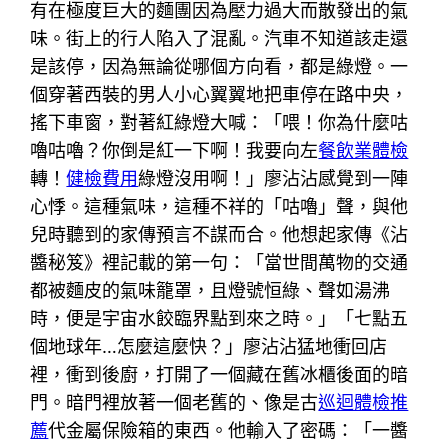
有在極度巨大的麵團因為壓力過大而散發出的氣
味。街上的行人陷入了混亂。汽車不知道該走還
是該停，因為無論從哪個方向看，都是綠燈。一
個穿著西裝的男人小心翼翼地把車停在路中央，
搖下車窗，對著紅綠燈大喊：「喂！你為什麼咕
嚕咕嚕？你倒是紅一下啊！我要向左
餐飲業體檢
轉！
健檢費用
綠燈沒用啊！」廖沾沾感覺到一陣
心悸。這種氣味，這種不祥的「咕嚕」聲，與他
兒時聽到的家傳預言不謀而合。他想起家傳《沾
醬秘笈》裡記載的第一句：「當世間萬物的交通
都被麵皮的氣味籠罩，且燈號恒綠、聲如湯沸
時，便是宇宙水餃臨界點到來之時。」「七點五
個地球年…怎麼這麼快？」廖沾沾猛地衝回店
裡，衝到後廚，打開了一個藏在舊冰櫃後面的暗
門。暗門裡放著一個老舊的、像是古
巡迴體檢推
薦
代金屬保險箱的東西。他輸入了密碼：「一醬