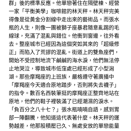
群」後的標準反應。他單戀著住在隔壁棟、經營
一家「平衡美學」咖啡館的林天秤。林天秤完美
得像是從黃金分割線中走出來的藝術品。而張水
瓶的人生，則像一團被獅子座暴君隨意亂踢的毛
線球，充滿了混亂與錯位。他衝到窗邊，往外看
去。整座城市已經因為這個突如其來的「超級修
正」而陷入了荒謬的混亂。街道上的雙魚座們，
開始不受控制地流下鹹鹹的海水淚，他們無法停
止地哭泣，導致城市低窪處已經形成了小型潟
湖。那些摩羯座的上班族，嚴格遵守著廣播中
「摩羯座今天適合原地踏步，否則將失去襪子」
的指令。數百名西裝筆挺的摩羯座正整齊地站在
原地，他們的鞋子裡裝滿了已經潮濕的淚水。
「負百分之八十七？」張水瓶喃喃自語，感到胃
部一陣翻騰，他知道這代表著什麼。林天秤的運
勢越差，他那股積壓已久、無處安放的單戀能量