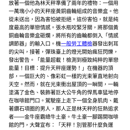
放著一個他為林天秤準備了兩年的禮物：一個用
一萬塊小小的天秤座黃銅齒輪組成的音樂盒。他
從未送出，因為害怕被拒絕。這份害怕，就是純
度最高的單戀情感。張水瓶咬緊牙關，將那個黃
銅齒輪音樂盒砸爛，將所有的齒輪都倒入「情感
調節器」的輸入口。機
一般勞工體檢
器發出刺耳
的尖叫，接著，彈珠臺上的燈光開始瘋狂閃爍，
發出警告。「能量超載！檢測到極致純粹的單戀
能量！目標：提升天秤座運勢！」在機器的頂
部，一個巨大的、像彩虹一樣的光束筆直地射向
天空。然而，就在光束衝出屋頂的一瞬間，一輛
塗滿了金色、裝飾著巨大公牛角的悍馬車猛地停
在咖啡館門口。駕駛座上走下一個全身肌肉、戴
著鑽石項圈的男人，那人正是林天秤的狂熱追求
者——金牛座霸總牛土豪。牛土豪一腳踢開咖啡
館的門，大聲宣布：「天秤！別管那什麼負運