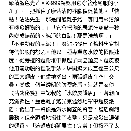
聚積藍色光芒。K-999特務用它穿著燕尾服的小
爪子，一把抓住了廖沾沾的褲腳催促著他。「快
點！沾沾先生！那是醋酸離子炮！專門用來溶解
有機發酵物的！」「它會把你的蒜泥在零點一秒
內變成無菌的、純淨的白醋！那是浩劫啊！」
「不准動我的蒜泥！」廖沾沾發出了醬料學家對
待信仰般的怒吼。他以一種專業包水餃的極限速
度，從旁邊的麵粉堆中抓起了兩團麵皮。麵皮被
他用氣功般的捏製手法，瞬間擴大成直徑三公尺
的巨大麵皮。他猛地擲出，兩張麵皮在空中交
疊，變成一個半透明的防禦護盾。這就是家傳
《沾醬秘笈》中記載的「水餃皮護盾」，薄韌而
充滿彈性。藍色離子炮光束猛烈地擊中麵皮護
盾，發出了一聲像是汽水開蓋的聲音。護盾劇烈
震動，但奇蹟般地擋住了攻擊，只是散發出濃郁
的麵香。「這麵皮的延展性！完美！但撐不了太