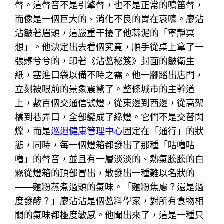
聲。這聲音不是引擎聲，也不是正常的鳴笛聲，
而像是一個巨大的、消化不良的胃在哀嚎。廖沾
沾皺著眉頭，這嚴重干擾了他蒜泥的「寧靜冥
想」。他決定出去看個究竟，順手從桌上拿了一
張髒兮兮的，印著《沾醬秘笈》封面的皺衛生
紙，塞進口袋以備不時之需。他一腳踏出店門，
立刻被眼前的景象震驚了。整條城市的主幹道
上，數百個交通信號燈，從東邊到西邊，從高架
橋到巷弄口，全部變成了綠燈。它們不是交替閃
爍，而是
巡迴健康管理中心
固定在「通行」的狀
態，同時，每一個燈箱都發出了那種「咕嚕咕
嚕」的聲音，並且有一層淡淡的、熱氣騰騰的白
霧從燈箱的頂部冒出，散發出一種難以名狀的
——麵粉蒸煮過頭的氣味。「麵粉焦慮？還是過
度發酵？」廖沾沾是個醬料學家，對所有食物相
關的氣味都極度敏感。他聞出來了，這是一種只