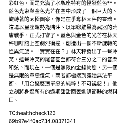
彩虹色，而是充滿了水瓶座特有的怪誕藍色**。
藍色光束與金色光芒在空中形成了一個巨大的、
旋轉著的太極圖案，像是在爭奪林天秤的靈魂。
這場以星座運勢為賭注、以單戀能量為武器的荒
唐戰爭，正式打響了。藍色與金色的光芒在林天
秤咖啡館上空劇烈衝撞，創造出一個不斷旋轉的
怪異氣旋。「實實在在？」林天秤發出了一聲冷
笑，這聲冷笑的尾音甚至都符合三分之二的音樂
和弦。而現在，一個是無限的金錢物慾，另一個
是無限的單戀傻氣，兩者都極端到讓她無法平
衡。「用金錢褻瀆單戀的純粹！不可饒恕！」他
立刻將身邊所有的過期甜甜圈丟進調節器的燃料
口。
TC:healthcheck123
69b97e4f0ac734.08371341