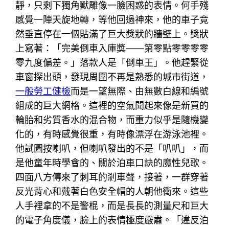
靜，只剩下獨角獸雕像一臉困惑的表情。何手殘
感覺一陣天旋地轉，等他回過神來，他的車子竟
然垂直停在一個貼滿了巨大獎狀的牆壁上。獎狀
上寫著：「完美倒車入庫獎——第零點零零零零
零九度偏差。」落款人是「倒車王」。他趕緊從
車窗探出頭，發現周圍不再是熟悉的城市街道，
一般勞工健檢
而是一望無際、由無數白線和編號
組成的巨大網格。這裡的空氣聞起來像是新買的
輪胎和劣質香水的混合物，而重力似乎是隨機變
化的，有時感覺很重，有時像漂浮在游泳池裡。
他試圖按喇叭，但喇叭發出的不是「叭叭」，而
是他童年時學會的、關於泊車口訣的魔性兒歌。
四面八方傳來了刺耳的剎車聲，接著，一群穿著
反光背心和戴著白色安全帽的人朝他衝來。這些
人手裡拿的不是警棍，而是長長的測量尺和巨大
的電子角度儀，臉上的表情極度嚴肅。「違反泊