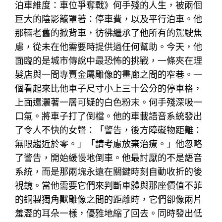
泊車維度：車位爭奪戰》何手殘的人生，被兩個
巨大的陰影籠罩著：停車費，以及平行泊車。他
那輛老舊的掀背車，彷彿繼承了他所有的駕駛焦
慮，從未在他需要時提供過任何幫助。今天，他
面臨的是城市傳說中最恐怖的挑戰，一條夾在理
髮店與一間專賣金屬雕像的畫廊之間的窄巷。一
個看起來比他車子尺寸小上三十公分的停車格，
上面還灑著一層可疑的白色粉末。何手殘深吸一
口氣。將車子打了倒檔。他的車載語音系統發出
了令人不快的女聲：「警告，後方障礙物距離：
無限趨近於零。」「請考慮放棄治療。」他忽略
了警告，開始緩慢地倒車。他最討厭的不是語音
系統，而是那兩塊永遠在關鍵時刻自動收折的後
視鏡。當他需要它們來判斷車體與那座價值不菲
的銅製獨角獸雕像之間的距離時，它們卻像兩片
羞澀的耳朵一樣，優雅地縮了回去。同時發出低