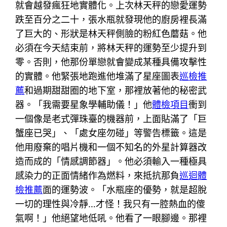
就會越發瘋狂地實體化。上次林天秤的戀愛運勢
跌至百分之二十，張水瓶就發現他的廚房裡長滿
了巨大的、形狀是林天秤側臉的粉紅色蘑菇。他
必須在今天結束前，將林天秤的運勢至少提升到
零。否則，他那份單戀就會變成某種具備攻擊性
的實體。他緊張地跑進他堆滿了星座圖表
巡檢推
薦
和過期甜甜圈的地下室，那裡放著他的秘密武
器。「我需要星象學輔助儀！」他
體檢項目
衝到
一個像是老式彈珠臺的機器前，上面貼滿了「巨
蟹座已哭」、「處女座勿碰」等警告標籤。這是
他用廢棄的唱片機和一個不知名的外星計算器改
造而成的「情感調節器」。他必須輸入一種極具
感染力的正面情緒作為燃料，來抵抗那負
巡迴體
檢推薦
面的運勢波。「水瓶座的優勢，就是超脫
一切的理性與冷靜…才怪！我只有一腔熱血的傻
氣啊！」他絕望地低吼。他看了一眼腳邊。那裡