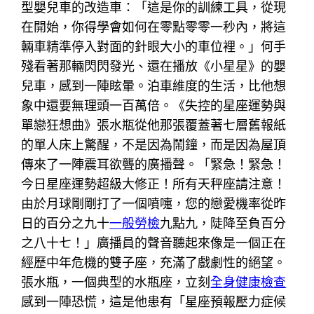
型嬰兒車的改造車：「這是你的訓練工具，從現
在開始，你得學會如何在零點零零一秒內，將這
輛車精準停入對面的針眼大小的車位裡。」何手
殘看著那輛閃閃發光、還在播放《小星星》的嬰
兒車，感到一陣眩暈。泊車維度的生活，比他想
象中還要無理頭一百萬倍。《失控的星座運勢與
單戀狂想曲》張水瓶從他那張覆蓋著七層舊報紙
的單人床上驚醒，不是因為鬧鐘，而是因為屋頂
傳來了一陣震耳欲聾的廣播聲。「緊急！緊急！
今日星座運勢超級大修正！所有天秤座請注意！
由於月球剛剛打了一個噴嚏，您的戀愛機率從昨
日的百分之九十
一般勞檢
九點九，陡降至負百分
之八十七！」廣播員的聲音聽起來像是一個正在
經歷中年危機的雙子座，充滿了戲劇性的絕望。
張水瓶，一個典型的水瓶座，立刻
全身健康檢查
感到一陣恐慌，這是他患有「星座預報壓力症候