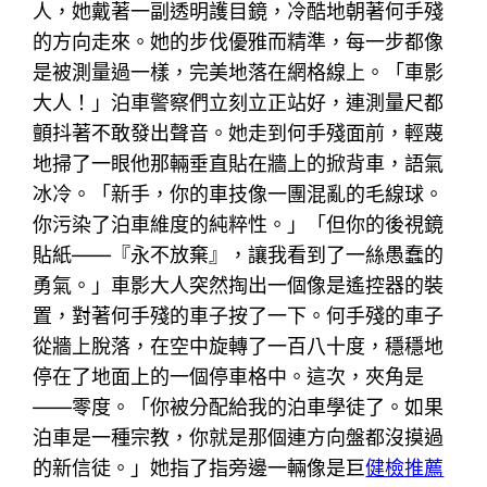
人，她戴著一副透明護目鏡，冷酷地朝著何手殘
的方向走來。她的步伐優雅而精準，每一步都像
是被測量過一樣，完美地落在網格線上。「車影
大人！」泊車警察們立刻立正站好，連測量尺都
顫抖著不敢發出聲音。她走到何手殘面前，輕蔑
地掃了一眼他那輛垂直貼在牆上的掀背車，語氣
冰冷。「新手，你的車技像一團混亂的毛線球。
你污染了泊車維度的純粹性。」「但你的後視鏡
貼紙——『永不放棄』，讓我看到了一絲愚蠢的
勇氣。」車影大人突然掏出一個像是遙控器的裝
置，對著何手殘的車子按了一下。何手殘的車子
從牆上脫落，在空中旋轉了一百八十度，穩穩地
停在了地面上的一個停車格中。這次，夾角是
——零度。「你被分配給我的泊車學徒了。如果
泊車是一種宗教，你就是那個連方向盤都沒摸過
的新信徒。」她指了指旁邊一輛像是巨
健檢推薦