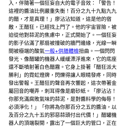
入，伴隨著一個狂妄自大的電子音效：「警告！
這裡的醬油比例嚴重失衡！百分之九十九點九九
的醋，才是真理！」廖沾沾知道，這是他的宿
敵，王醋狂，已經找上門了。他的宇宙冒險，被
迫從他對蒜泥的焦慮中，正式開始了。一個狂妄
的影子佔滿了那扇被撞破的牆門邊緣，光線一瞬
間被極端的酸氣
一般+供膳體檢
扭曲。一個閃閃
發光、像醋罐的機器人緩緩漂浮進來，它的底座
還不斷噴射著白色醋霧。它身上掛著「醋狂派大
勝利」的霓虹燈牌，閃爍得讓人眼睛發疼，同時
發出警報。王醋狂的聲音再次響起，這次帶著金
屬回音的嘲弄，刺耳得像是磨砂紙。「廖沾沾！
你那充滿腐敗氣味的蒜泥，是對醬料學的侮辱！
必須淨化！」「你將為你那百分之五的醬油，以
及百分之九十五的邪惡蒜頭付出代價！」醋罐機
器人的頂端裂開，露出了一個巨大的管口，正在