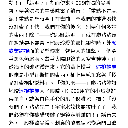
動！」「蒜泥？」對面傳來K-999崩潰的尖叫
聲，帶著濃濃的中藥味電子雜音：「重點不是蒜
泥！重點是**時空正在彎曲！**我們的推進器快
沒紅棗了！快！我們在你的後院！別帶任何多餘
的東西！除了——你那缸蒜泥！」就在廖沾沾還
在糾結要不要帶上他最珍愛的那把銀勺時，外
餐
飲業體檢
面的牆壁傳來一聲巨大的撞擊。一個穿
著黑色燕尾服、戴著太陽眼鏡的太空吉娃娃，正
從牆上的破洞鑽進來。它的背上揹著一
體檢推薦
個像是小型瓦斯桶的東西，桶上用毛筆寫著「極
品紅棗枸杞燃料」。「你怎麼——」廖沾沾驚訝
地瞪
巡檢推薦
大了眼睛。K-999用它的小短腿站
得筆直，戴著白色手套的爪子優雅地一揮：「沒
時間了，沾沾先生！宇宙水餃快要拉肚子了！我
們必須在你被醋酸離子炮鎖定前離開！」話音未
落，一股極致尖銳、刺鼻的酸氣猛地從店門口灌