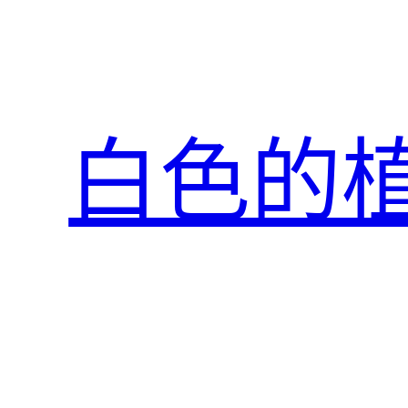
跳
至
主
要
內
白色的
容