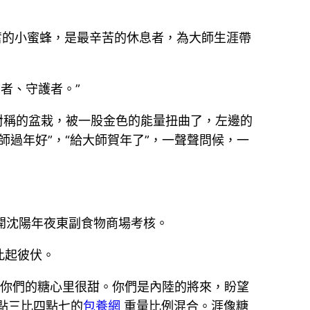
奮的小蜜蜂，是最辛苦的休息者，為大師生涯帶
者、守護者。”
對稱的盆栽，被一股金色的能量扭曲了，左邊的
大師過年好”，“給大師賀年了”，一聲聲問候，一
離開沈陽年夜東副食物商場考核。
此起彼伏。
了你們的糖心里很甜。你們是內陸的將來，盼望
點三比四點七的
包養網
重量比例混合。涯像糖