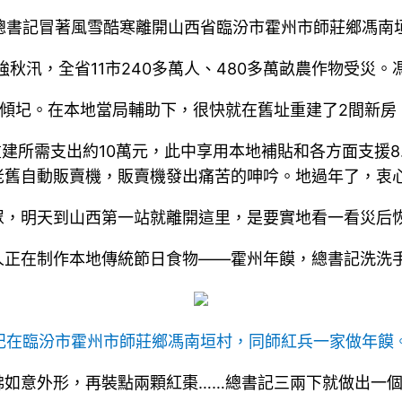
近平總書記冒著風雪酷寒離開山西省臨汾市霍州市師莊鄉馮南
最強秋汛，全省11市240多萬人、480多萬畝農作物受
傾圮。在本地當局輔助下，很快就在舊址重建了2間新房
建所需支出約10萬元，此中享用本地補貼和各方面支援8.
老舊自動販賣機，販賣機發出痛苦的呻吟。地過年了，衷心
眾，明天到山西第一站就離開這里，是要實地看一看災后
人正在制作本地傳統節日食物——霍州年饃，總書記洗洗
書記在臨汾市霍州市師莊鄉馮南垣村，同師紅兵一家做年饃。
佛如意外形，再裝點兩顆紅棗……總書記三兩下就做出一