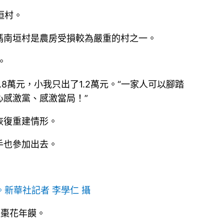
垣村。
災。馮南垣村是農房受損較為嚴重的村之一。
。
8萬元，小我只出了1.2萬元。“一家人可以腳踏
感激黨、感激當局！”
恢復重建情形。
手也參加出去。
新華社記者 李學仁 攝
個棗花年饃。