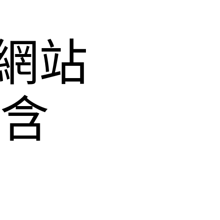
網站
飽含