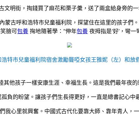
津古文明街，掏錢買了麻花和栗子羹，送了兩盒給身旁的
內蒙古呼和浩特市兒童福利院，探望住在這里的孩子們。
記笑臉可
包養
掬地隨著學：“伸年
包養
夜拇指是‘好’，彎一彎
呼和浩特市兒童福利院宿舍激勵聾啞女孩王雅妮（左）和放假
陸其他孩子一樣安康生涯、幸福生長。這是我們最年夜的
成孤負的盼望。讓孩子們生長得更好，一直是總書記心中
們我心里就興奮。中國式古代化要靠大師、靠年青人，一