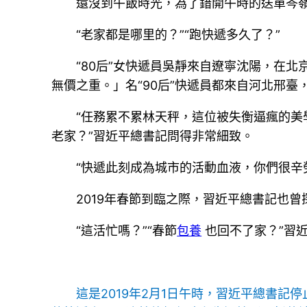
還沒到午飯時光，為了錯開午時的送單岑嶺
“老家都是哪里的？”“跑快遞多久了？”
“80后”女快遞員吳靜來自遼寧沈陽，在
無價之重。」名“90后”快遞員都來自河北邢臺
“任務累不累林天秤，這位被失衡逼瘋的美
老家？”習近平總書記問得非常細致。
“快遞此刻成為城市的活動血液，你們很
2019年春節到臨之際，習近平總書記也曾
“這活忙嗎？”“春節
包養
也回不了家？”習
這是2019年2月1日午時，習近平總書