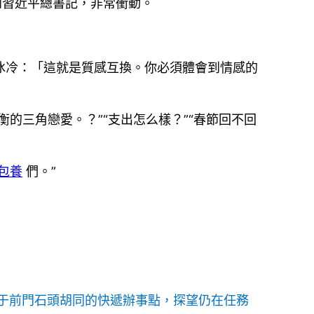
到習近平總書記，非常衝動。
神冰冷：「這就是質感互換。你必須體會到情感的
的三角戀愛。？”“支出怎么樣？”“春節回不回
包養
們。”
位于前門石頭胡同的快遞辦事點，探望仍在任務