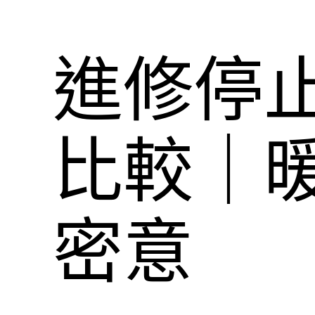
進修停
比較｜暖
密意