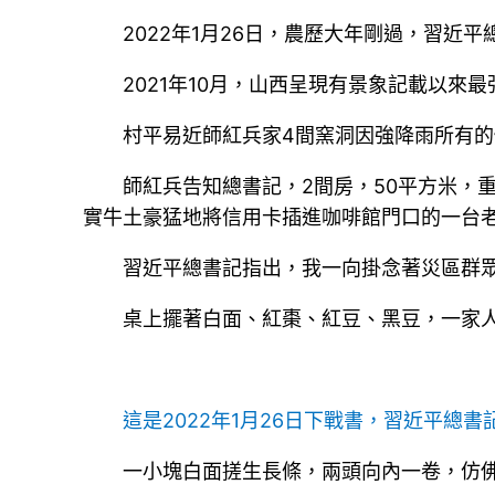
2022年1月26日，農歷大年剛過，習
2021年10月，山西呈現有景象記載以來
村平易近師紅兵家4間窯洞因強降雨所有的
師紅兵告知總書記，2間房，50平方米，重
實牛土豪猛地將信用卡插進咖啡館門口的一台
習近平總書記指出，我一向掛念著災區群
桌上擺著白面、紅棗、紅豆、黑豆，一家
這是2022年1月26日下戰書，習近平總
一小塊白面搓生長條，兩頭向內一卷，仿