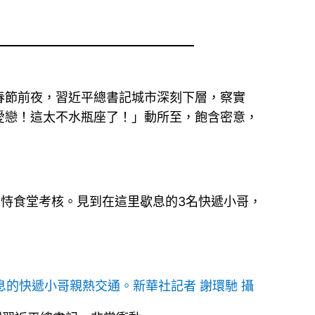
春節前夜，習近平總書記城市深刻下層，察實
愛戀！這太不水瓶座了！」動所至，飽含密意，
怙恃食堂考核。見到在這里歇息的3名快遞小哥，
息的快遞小哥親熱交通。新華社記者 謝環馳 攝