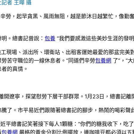
記者 王曄 攝
很辛勞，起早貪黑、風雨無阻，越是節沐日越繁忙，像勤
發明。總書記曾說：
包養
“我們要感激這些美妙生涯的發明
鐵施工現場、派出所、環衛站、出租客運她最愛的那盆完美
勞苦守職位的一線休息者。“同道們辛勞
包養網
了”，“
息者的真情。
寒離開遼寧，探望慰勞下層干部群眾。1月23日，總書記
沸騰了。市平易近們跟隨著總書記的腳步，熱鬧的喝彩聲
習近平總書記笑著接下每人1顆糖：“你們的糖我收下，吃
循
包養網
嚴格的黃金分割比例擺放，連咖啡豆都必須以五