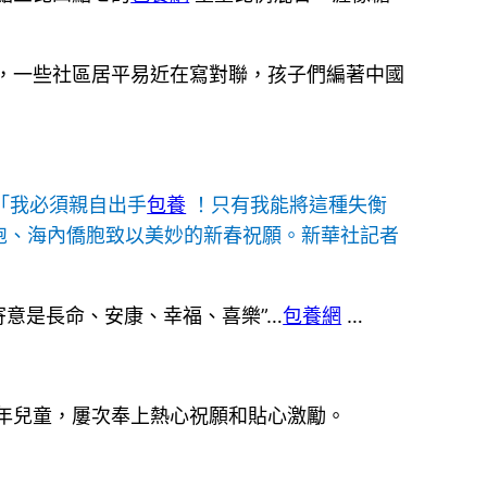
，一些社區居平易近在寫對聯，孩子們編著中國
「我必須親自出手
包養
！只有我能將這種失衡
胞、海內僑胞致以美妙的新春祝願。新華社記者
寄意是長命、安康、幸福、喜樂”…
包養網
…
年兒童，屢次奉上熱心祝願和貼心激勵。