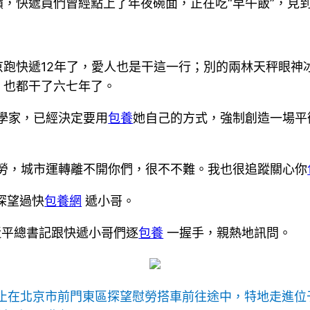
，快遞員們曾經點上了年夜碗面，正在吃“早午飯”，見
北京跑快遞12年了，愛人也是干這一行；別的兩林天秤眼
，也都干了六七年了。
學家，已經決定要用
包養
她自己的方式，強制創造一場平衡
辛勞，城市運轉離不開你們，很不不難。我也很追蹤關心你
探望過快
包養網
遞小哥。
近平總書記跟快遞小哥們逐
包養
一握手，親熱地訊問。
記停止在北京市前門東區探望慰勞搭車前往途中，特地走進