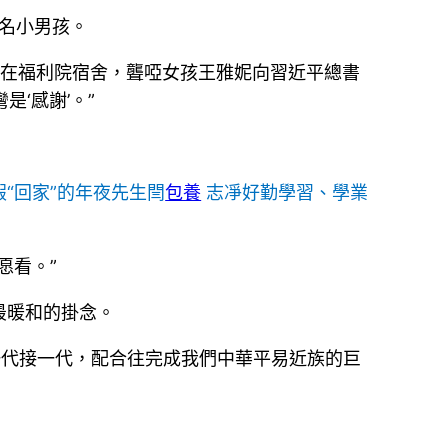
一名小男孩。
在福利院宿舍，聾啞女孩王雅妮向習近平總書
是‘感謝’。”
“回家”的年夜先生閆
包養
志凈好勤學習、學業
愿看。”
最暖和的掛念。
代接一代，配合往完成我們中華平易近族的巨