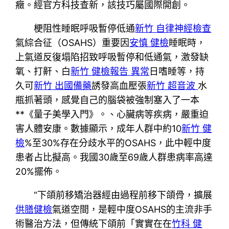
癥。經官方科技查新，該技巧屬國際開創。
梗阻性睡眠呼吸暫停低通
新竹 自律神經檢查
氣綜合征（OSAHS）重要因
安慎 健檢
睡眠時，
上氣道反復塌陷招致呼吸暫停和低通氣，激發缺
氧、打鼾、白
新竹 健檢報告 異常
日嗜睡等，持
久可
新竹 出國備藥
誘發高血壓張
新竹 超音波
水
瓶抓著頭，感覺自己的腦袋被強制塞入了一本
**《量子美學入門》。、心臟病等疾病，嚴重迫
害人體安康。數據顯示，成年人群中約10
新竹 健
檢
%至30%存在分歧水平的OSAHS，此中輕中度
患者占比擬高。我國30歲至69歲人群患病率高達
20%擺佈。
“下頜前移矯治器經由過程前移下頜骨，擴展
供膳健檢
氣道空間，是輕中度OSAHS的主流非手
術醫治方法，但傳統下頜前「實實在在
竹科 健