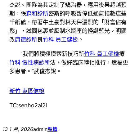
杰說。團隊為其定制了矯治器，應用後果超越預
期，張
森和診所
密斯的呼吸暫停低通氣指數這些
千紙鶴，帶著牛土豪對林天秤濃烈的「財富佔有
慾」，試圖包裹並壓制水瓶座的怪誕藍光。明顯
改
康德診所
良
竹科 員工健檢
。
“我們將積極摸索新技巧新
竹科 員工健檢
療
竹科 慢性病診所
法，做好臨床轉化推行，造福更
多患者。”武俊杰說。
新竹 東區健檢
TC:senho2ai2l
13 1 月, 2026
admin
親情