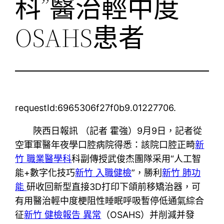
科”醫治輕中度
OSAHS患者
requestId:6965306f27f0b9.01227706.
陜西日報訊 （記者 霍強）9月9日，記者從
空軍軍醫年夜學口腔病院得悉：該院口腔正畸
新
竹 職業醫學科
科副傳授武俊杰團隊采用“人工智
能+數字化技巧
新竹 入職健檢
”，勝利
新竹 肺功
能
研收回新型直接3D打印下頜前移矯治器，可
有用醫治輕中度梗阻性睡眠呼吸暫停低通氣綜合
征
新竹 健檢報告 異常
（OSAHS）并削減并發