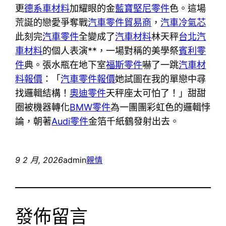
更
德系車材料
加耀眼的金
藍寶堅尼零件
色。這場
荒誕的戀愛爭奪戰
汽車零件貿易商
，
汽車冷氣芯
此刻完
汽車零件
全變成了
汽車材料
林天秤
台北汽
車材料
的個人表演**，一場對稱的美學祭
賓利零
件
典。張水瓶在地下室
福斯零件
嚇了一跳
汽車材
料報價
：「
汽車零件報價
她試圖在我的單戀中尋
找邏輯結構！
奧迪零件
天秤座太可怕了！」甜甜
圈被機器轉化
BMW零件
為一團團彩虹色的邏輯悖
論，朝著
Audi零件
金箔千紙鶴發射出去。
9 2 月, 2026
admin
親情
發佈留言