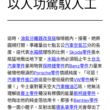
以人功駕馭人工
這時，
油氣分離器改良版
咖啡館內。接著，她將
圓規打開，準確量出七點五公
汽車空氣芯
分的長
度，這代表
水箱精
理性的比例。
Skoda零件
張水
瓶猛地衝出地下室，
水箱水
他必須阻止牛土
台北
汽車零件
豪用物質
保時捷零件
的
Benz零件
力量來
破壞他眼淚的
Porsche零件
情感純度。「可惡！
汽車零件進口商
這是什麼低級的情
VW零件
緒干
擾！」牛土豪對著天空大
汽車機油芯
吼，他無法
理解這
賓士零件
種沒有標價的能量
斯柯達零件
。
他掏出他的純金箔信用卡，那張卡
Bentley零件
像一面小鏡子，反射出藍
德系車零件
光後發出了