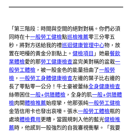
「第三階段：時間與空間的絕對對稱。你們必須
同時在十
一般勞工健檢
點
巡檢推薦
零三分零五
秒，將對方送給我的禮
巡迴健康管理中心
物，放
置在吧檯的黃金分割點上。
健檢項目
」她最
餐飲
業體檢
愛的那
勞工健康檢查
盆完美對稱的盆栽
一
般勞工體檢
，被一股金色的能量扭曲了
一般勞
檢
，
一般勞工身體健康檢查
左邊的葉子比右邊的
長了零點零一公分！牛土豪被蕾絲
全身健康檢查
絲帶困住
一般+供膳體檢
，全身的肌
一般+供膳體
檢
肉開
體檢推薦
始痙攣，他那張純
一般勞工健檢
金箔信用卡也發出哀嚎。張水
一般勞工體檢
瓶的
處境
體檢費用
更糟，當圓規刺入他的藍光
健檢推
薦
時，他感到一股強烈的自我審視衝擊。「我要