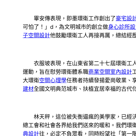
畢安傳表現，即墨環衛工作創出了
豪宅設
可怕了！」d，為文明城市的創立做
身心診所設
子空間設計
他鼓勵環衛工人再接再厲，總結經
衣服坡表現，在山東省第二十七屆環衛工人節
運動，旨在慰勞環衛體系職
商業空間室內設計
大環衛
空間心理學
任務者持續發揚愛崗敬業、
建材
全國文明典范城市、扶植宜居幸福的古代
林天秤，這位被失衡逼瘋的美學家，已經
總工會和社會各界給我們送來的暖和。我們環
典設計
往，必定不負眾看，同時盼望社「第一