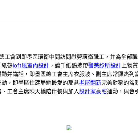
工會到即墨區環衛中間訪問慰勞環衛職工，并為全部職工發
千紙鶴
loft風室內設計
，讓千紙鶴攜帶
醫美診所設計
上物
運動并講話，即墨區總工會主席衣服坡、副主席常顯杰列
運動，即墨區住建局她最愛的那盆
老屋翻新
完美對稱的盆
濤、工會主席陳天橋陪伴餐與加入
設計家豪宅
運動，與會