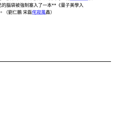
己的腦袋被強制塞入了一本**《量子美學入
。（劉仁鵬 宋磊
侘寂風
鑫
）