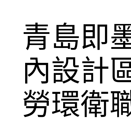
青島即墨
內設計
勞環衛