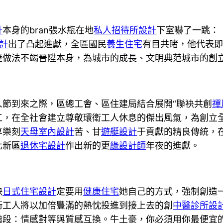
計
本身的bran張水瓶在地
私人招待所設計
下室嚇了一跳：
計
出了凸起進獻，全區國民
養生住宅
有目共睹，他代表
歷做法不竭晉陞本身，為城市的成長、文明典范城市的創
到來之際，區總工會、區住建局結合展開“聯袂共創
禪
工，在全社會建立尊敬環衛工人休息的傑出風氣，為創立
享樂刻
天母室內設計
苦、甘
遊艇設計
于貢獻的精良傳統，
化新區
退休宅設計
作出新的更
綠設計師
年夜的進獻。
決
日式住宅設計
定要用
健康住宅
她自己的方式，強制創造
衛工人將以加倍豐滿的熱忱投進到接上去的創
中醫診所設
階段：情感對等與質感互換。牛土豪，你必須用你最便宜