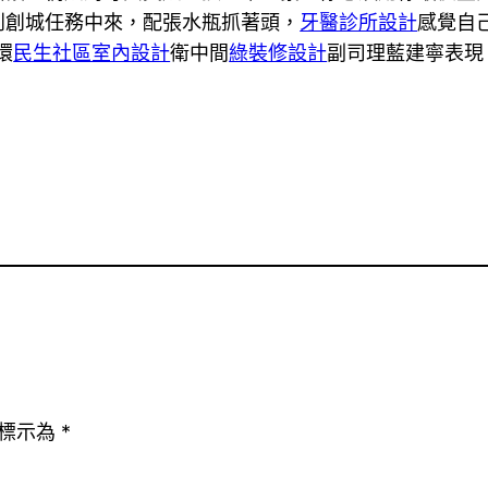
到創城任務中來，配張水瓶抓著頭，
牙醫診所設計
感覺自
環
民生社區室內設計
衛中間
綠裝修設計
副司理藍建寧表現
標示為
*