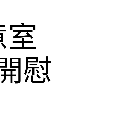
意室
開慰