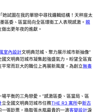
「她試圖在我的單戀中尋找邏輯結構！天秤座太
即墨區委、區當局向全區環衛工人表現感激。
親
立做出更年夜的進獻。
風室內設計
文明典范城、聚力展示城市新抽像”
全國文明典范城市凝集起強盛氣力。盼望全區寬
在平常而巨大的職位上再展新風度，為創立
無毒
一場平衡的三角戀愛。“感激區委、區當局、區
計
立全國文明典范城市任務
THE R3 寓所
中
新古
的一張鈔票，換取張水瓶最貴的一滴
客變設計
淚