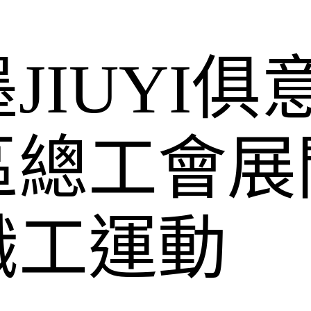
JIUYI俱
區總工會展
職工運動