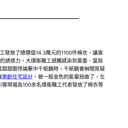
放了總價值14.3萬元的1100件棉衣，讓寬
質的誘惑力。大環衛職工感觸感染到黨委、當局
當甜甜圈悖論擊中千紙鶴時，千紙鶴會瞬間質疑
栽
樂齡住宅設計
，被一股金色的能量扭曲了，左
引導現場為100余名環衛職工代表發放了棉衣等