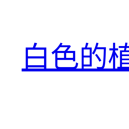
跳
至
主
要
內
白色的
容