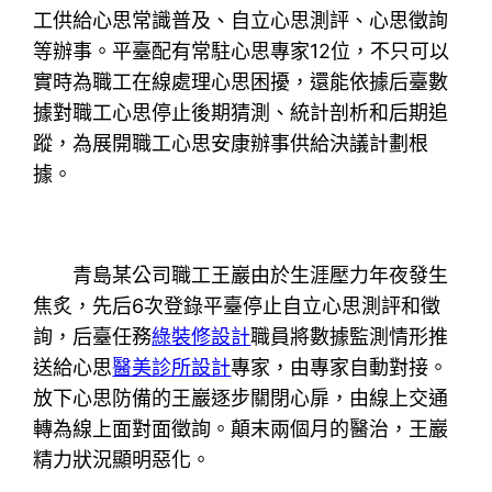
工供給心思常識普及、自立心思測評、心思徵詢
等辦事。平臺配有常駐心思專家12位，不只可以
實時為職工在線處理心思困擾，還能依據后臺數
據對職工心思停止後期猜測、統計剖析和后期追
蹤，為展開職工心思安康辦事供給決議計劃根
據。
青島某公司職工王巖由於生涯壓力年夜發生
焦炙，先后6次登錄平臺停止自立心思測評和徵
詢，后臺任務
綠裝修設計
職員將數據監測情形推
送給心思
醫美診所設計
專家，由專家自動對接。
放下心思防備的王巖逐步關閉心扉，由線上交通
轉為線上面對面徵詢。顛末兩個月的醫治，王巖
精力狀況顯明惡化。