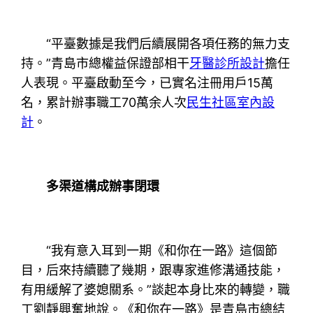
“平臺數據是我們后續展開各項任務的無力支
持。”青島市總權益保證部相干
牙醫診所設計
擔任
人表現。平臺啟動至今，已實名注冊用戶15萬
名，累計辦事職工70萬余人次
民生社區室內設
計
。
多渠道構成辦事閉環
“我有意入耳到一期《和你在一路》這個節
目，后來持續聽了幾期，跟專家進修溝通技能，
有用緩解了婆媳關系。”談起本身比來的轉變，職
工劉靜興奮地說。《和你在一路》是青島市總結