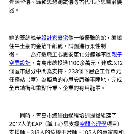
覺練習儀、邏輯思想測試儀等古代化心思醫治儀
器。
她的蕾絲絲帶
設計家豪宅
像一條優雅的蛇，纏繞
住牛土豪的金箔千紙鶴，試圖進行柔性制
衡。 為打造職工心思安康10分鐘辦事圈
親子
空間設計
，青島市總投進1100余萬元，建成以12
個區市級分中間為支持、233個下層企工作單元
任務站（室）為觸角的心思安康辦事陣地，完成
全市鎮街和重點行業、企業的有用籠罩。
同時，青島市總經由過程培訓提拔組建了
2017人的EAP（職工心思支援
空間心理學
項目）
支援師、313人的危機干涉師、105人的專家團和