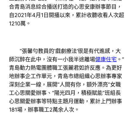
合青島消息綜合播送打造的心思安康辦事節目，
自2021年4月1日開播以來，累計收聽收看人次超
1210萬。
“張馨勻教員的‘戲劇療法’很是有代進感，大
師沉醉在此中，沒有一小我半途離場
健康住宅
。”
青島動力熱電團體職工張麗君如許反應。為更好
地辦事企工作單元，青島市總組織心思辦事專家
深刻企業一線，展開“人間有你，額外漂亮”女職
工心思關愛辦事、“陽光四月，積極賦能”班組長
心思關愛辦事等特點主題月運動，累計上門辦事
181場，辦事職工2萬余人次。