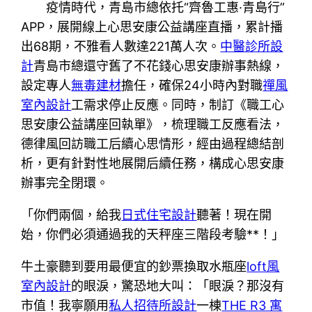
疫情時代，青島市總依托“齊魯工惠·青島行”
APP，展開線上心思安康公益講座直播，累計播
出68期，不雅看人數達221萬人次。
中醫診所設
計
青島市總還守舊了不花錢心思安康辦事熱線，
設定專人
無毒建材
擔任，確保24小時內對職
禪風
室內設計
工需求停止反應。同時，制訂《職工心
思安康公益講座回執單》，梳理職工反應看法，
德律風回訪職工后續心思情形，經由過程總結剖
析，更有針對性地展開后續任務，構成心思安康
辦事完全閉環。
「你們兩個，給我
日式住宅設計
聽著！現在開
始，你們必須通過我的天秤座三階段考驗**！」
牛土豪聽到要用最便宜的鈔票換取水瓶座
loft風
室內設計
的眼淚，驚恐地大叫：「眼淚？那沒有
市值！我寧願用
私人招待所設計
一棟
THE R3 寓