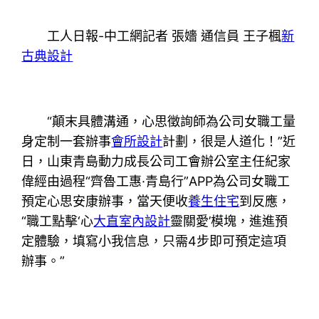
工人日報-中工網記者 張嬙 通信員 王子楓
新
古典設計
“顛末具體溝通，心思徵詢師為公司女職工量
身定制一套辦事
會所設計
計劃，很是人道化！”近
日，山東青島動力成長公司工會辦公室主任紀家
偉經由過程“齊魯工惠·青島行”APP為公司女職工
預定心思安康辦事，當天便收
養生住宅
到反應，
“職工點擊‘心
大直室內設計
靈關愛’模塊，進進預
定體驗，填寫小我信息，只需4步即可預定這項
辦事。”