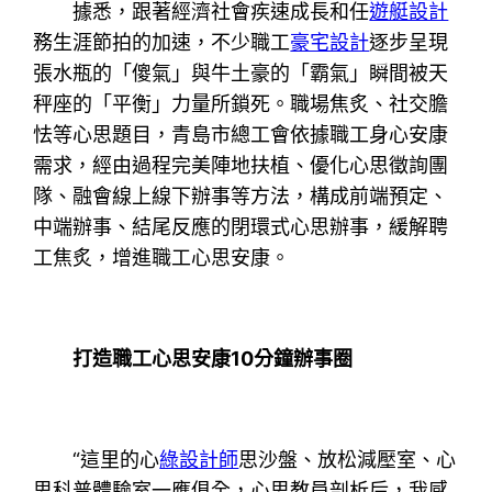
據悉，跟著經濟社會疾速成長和任
遊艇設計
務生涯節拍的加速，不少職工
豪宅設計
逐步呈現
張水瓶的「傻氣」與牛土豪的「霸氣」瞬間被天
秤座的「平衡」力量所鎖死。職場焦炙、社交膽
怯等心思題目，青島市總工會依據職工身心安康
需求，經由過程完美陣地扶植、優化心思徵詢團
隊、融會線上線下辦事等方法，構成前端預定、
中端辦事、結尾反應的閉環式心思辦事，緩解聘
工焦炙，增進職工心思安康。
打造職工心思安康10分鐘辦事圈
“這里的心
綠設計師
思沙盤、放松減壓室、心
思科普體驗室一應俱全，心思教員剖析后，我感