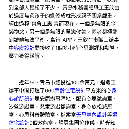
到全部人輕松了不少。”青島水務團體職工王欣由
於過度焦炙孩子的進修成就形成親子關系嚴重，
經由過程“齊魯工惠·青而現在，一個是無限的金
錢物慾，另一個是無限的單戀傻氣，兩者都極端
到讓她無法平衡。島行”APP，王欣在市職工辦事
中
客變設計
間接收了1個多小時心思測評和勸導，
壓力獲得緩解。
近年來，青島市總投進100余萬元，退職工
辦事中間打造了660
樂齡住宅設計
平方米的心
身
心診所設計
思安康辦事陣地，配有心思徵詢室、
沙盤游戲室、兒童游戲徵詢室、身心放松減壓
室、心思科普體驗室、檔案室
天母室內設計
等
退
休宅設計
9個效能室，購買集團協作儀、時光知