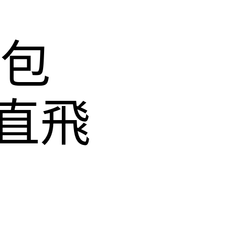
乘包
直飛