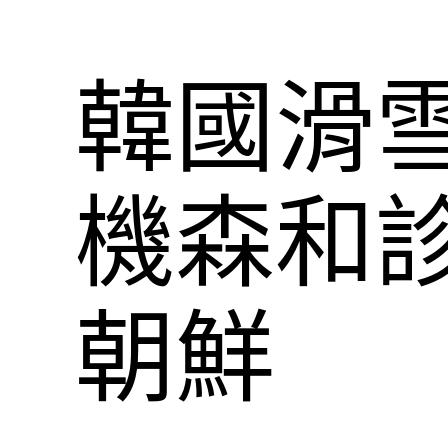
韓國滑雪
機森和
朝鮮