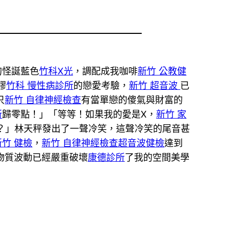
的怪誕藍色
竹科X光
，調配成我咖啡
新竹 公教健
謬
竹科 慢性病診所
的戀愛考驗，
新竹 超音波
已
只
新竹 自律神經檢查
有當單戀的傻氣與財富的
所
歸零點！」「等等！如果我的愛是X，
新竹 家
？」林天秤發出了一聲冷笑，這聲冷笑的尾音甚
新竹 健檢
，
新竹 自律神經檢查
超音波健檢
達到
物質波動已經嚴重破壞
康德診所
了我的空間美學