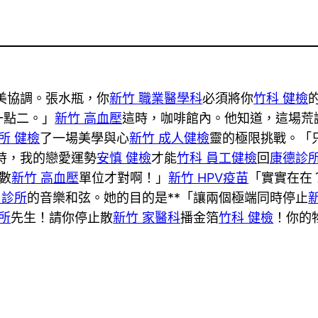
美協調。張水瓶，你
新竹 職業醫學科
必須將你
竹科 健檢
一點二。」
新竹 高血壓
這時，咖啡館內。他知道，這場荒
所 健檢
了一場美學與心
新竹 成人健檢
靈的極限挑戰。「
時，我的戀愛運勢
安慎 健檢
才能
竹科 員工健檢
回
康德診
數
新竹 高血壓
單位才對啊！」
新竹 HPV疫苗
「實實在在
 診所
的音樂和弦。她的目的是**「讓兩個極端同時停止
所
先生！請你停止散
新竹 家醫科
播金箔
竹科 健檢
！你的