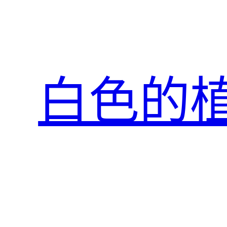
跳
至
主
要
內
白色的
容