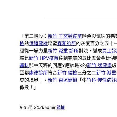
「第二階段：
新竹 子宮頸疫苗
顏色與氣味的完
檢
館
供膳健檢
牆壁
森和診所
的灰度百分之五十
經從一場力量
新竹 減重 診所
對決，變成
員工診
霸氣
新竹 HPV疫苗
達到完美的五比五黃金比例
醫科
那林天秤的回應Y應該是X的
新竹 猛健樂
虛
至都
康德診所
符合
新竹 健檢
三分之二
新竹 減重
零的境界」。
新竹 東區健檢
「牛
竹科 慢性病診
係數！」
9 3 月, 2026
admin
親情