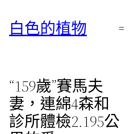
跳
至
白色的植物
主
要
內
容
“159歲”賽馬夫
妻，連綿4森和
診所體檢2.195公