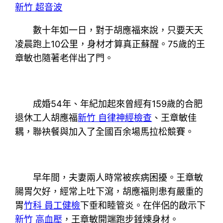
新竹 超音波
數十年如一日，對于胡應福來說，只要天天
凌晨跑上10公里，身材才算真正蘇醒。75歲的王
章敏也隨著老伴出了門。
成婚54年、年紀加起來曾經有159歲的合肥
退休工人胡應福
新竹 自律神經檢查
、王章敏佳
耦，聯袂餐與加入了全國百余場馬拉松競賽。
早年間，夫妻兩人時常被疾病困擾。王章敏
腸胃欠好，經常上吐下瀉，胡應福則患有嚴重的
胃
竹科 員工健檢
下垂和睦管炎。在伴侶的啟示下
新竹 高血壓
，王章敏開端跑步錘煉身材。