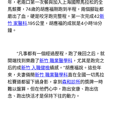
年，老兩口第一次餐與加入上海國際馬拉松的全
馬競賽，74歲的胡應福剛跑到半程，兩個腳趾都
磨出了血，硬是咬牙跑完整程。第一次完成42
新
竹 家醫科
.195公里，胡應福的成就是4小時18分
鐘。
“凡事都有一個經過歷程，跑了幾回之后，就
開端找到樂趣了
新竹 職業醫學科
，尤其是跑完之
后的成
新竹 入職健檢
績感。”胡應福說。這些年
來，夫妻倆簡
新竹 職業醫學科
直在全國一切馬拉
松賽道都留下過身影，拿到
森和診所
的獎牌一時
難以盤算。但在他們心中，跑出安康、跑出信
念、跑出快活才是保持下往的動力。