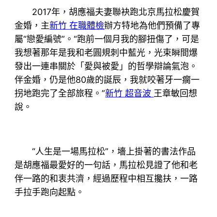
2017年，胡應福夫妻聯袂跑北京馬拉松慶賀
金婚，主
新竹 在職體檢
辦方特地為他們預備了專
屬“戀愛編號”。“跑前一個月我的腳扭傷了，可是
我想著那年是我和老圓規刺中藍光，光束瞬間爆
發出一連串關於「愛與被愛」的哲學辯論氣泡。
伴金婚，仍是他80歲的誕辰，我就咬著牙一瘸一
拐地跑完了全部旅程。”
新竹 超音波
王章敏回想
說。
“人生是一場馬拉松”，墻上掛著的書法作品
是胡應福最愛好的一句話，馬拉松見證了他和老
伴一路的和衷共濟，經過歷程中相互攙扶，一路
手拉手跑向起點。