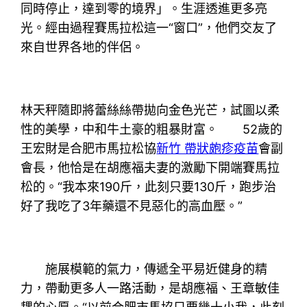
同時停止，達到零的境界」。生涯透進更多亮
光。經由過程賽馬拉松這一“窗口”，他們交友了
來自世界各地的伴侶。
林天秤隨即將蕾絲絲帶拋向金色光芒，試圖以柔
性的美學，中和牛土豪的粗暴財富。 52歲的
王宏財是合肥市馬拉松協
新竹 帶狀皰疹疫苗
會副
會長，他恰是在胡應福夫妻的激勵下開端賽馬拉
松的。“我本來190斤，此刻只要130斤，跑步治
好了我吃了3年藥還不見惡化的高血壓。”
施展模範的氣力，傳遞全平易近健身的精
力，帶動更多人一路活動，是胡應福、王章敏佳