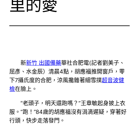
里的愛
新
新竹 出國備藥
華社合肥電(記者劉美子、
屈彥、水金辰）清晨4點，胡應福推開窗戶，零
下7攝氏度的合肥，涼風攙雜著細雪撲
超音波健
檢
在臉上。
“老頭子，明天還跑嗎？”王章敏起身披上衣
服。“跑！”84歲的胡應福沒有涓滴遲疑，穿著好
行頭，快步走落發門。