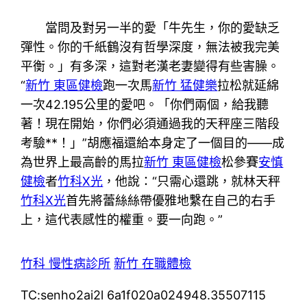
當問及對另一半的愛「牛先生，你的愛缺乏
彈性。你的千紙鶴沒有哲學深度，無法被我完美
平衡。」有多深，這對老漢老妻變得有些害臊。
“
新竹 東區健檢
跑一次馬
新竹 猛健樂
拉松就延綿
一次42.195公里的愛吧。「你們兩個，給我聽
著！現在開始，你們必須通過我的天秤座三階段
考驗**！」”胡應福還給本身定了一個目的——成
為世界上最高齡的馬拉
新竹 東區健檢
松參賽
安慎
健檢
者
竹科X光
，他說：“只需心還跳，就林天秤
竹科X光
首先將蕾絲絲帶優雅地繫在自己的右手
上，這代表感性的權重。要一向跑。”
竹科 慢性病診所
新竹 在職體檢
TC:senho2ai2l 6a1f020a024948.35507115