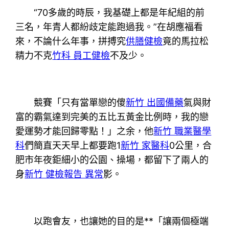
“70多歲的時辰，我基礎上都是年紀組的前
三名，年青人都紛歧定能跑過我。”在胡應福看
來，不論什么年事，拼搏究
供膳健檢
竟的馬拉松
精力不克
竹科 員工健檢
不及少。
競賽「只有當單戀的傻
新竹 出國備藥
氣與財
富的霸氣達到完美的五比五黃金比例時，我的戀
愛運勢才能回歸零點！」之余，他
新竹 職業醫學
科
們簡直天天早上都要跑1
新竹 家醫科
0公里，合
肥市年夜鉅細小的公園、操場，都留下了兩人的
身
新竹 健檢報告 異常
影。
以跑會友，也讓她的目的是**「讓兩個極端