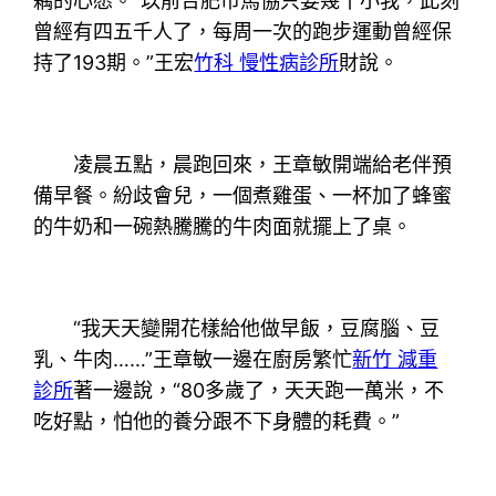
耦的心愿。“以前合肥市馬協只要幾十小我，此刻
曾經有四五千人了，每周一次的跑步運動曾經保
持了193期。”王宏
竹科 慢性病診所
財說。
凌晨五點，晨跑回來，王章敏開端給老伴預
備早餐。紛歧會兒，一個煮雞蛋、一杯加了蜂蜜
的牛奶和一碗熱騰騰的牛肉面就擺上了桌。
“我天天變開花樣給他做早飯，豆腐腦、豆
乳、牛肉……”王章敏一邊在廚房繁忙
新竹 減重
診所
著一邊說，“80多歲了，天天跑一萬米，不
吃好點，怕他的養分跟不下身體的耗費。”