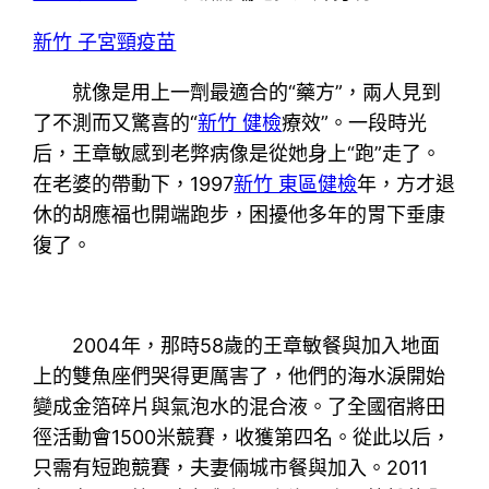
新竹 子宮頸疫苗
就像是用上一劑最適合的“藥方”，兩人見到
了不測而又驚喜的“
新竹 健檢
療效”。一段時光
后，王章敏感到老弊病像是從她身上“跑”走了。
在老婆的帶動下，1997
新竹 東區健檢
年，方才退
休的胡應福也開端跑步，困擾他多年的胃下垂康
復了。
2004年，那時58歲的王章敏餐與加入地面
上的雙魚座們哭得更厲害了，他們的海水淚開始
變成金箔碎片與氣泡水的混合液。了全國宿將田
徑活動會1500米競賽，收獲第四名。從此以后，
只需有短跑競賽，夫妻倆城市餐與加入。2011