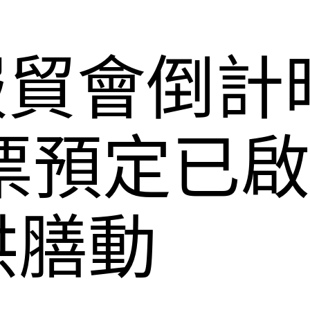
年服貿會倒計
票預定已
供膳動