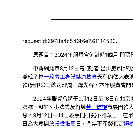
requestId:6978e4c546f6e7.61114520.
原題目：2024年服貿會倒計時1個月 門
中新網北京8月12日電 (記者 呂少威)“相
變成了林
一般勞工身體健康檢查
天秤的個人表演
體)無限公司總司理周一煒先容，本年服貿會門
2024年服貿會將于9月12日至16日
眾號、APP、小法式及首城
勞工健檢
市展團體
息。9月12日—14日為專門研究不雅眾日，
日為大眾開放
體檢推薦
日，門票不花錢預定
體