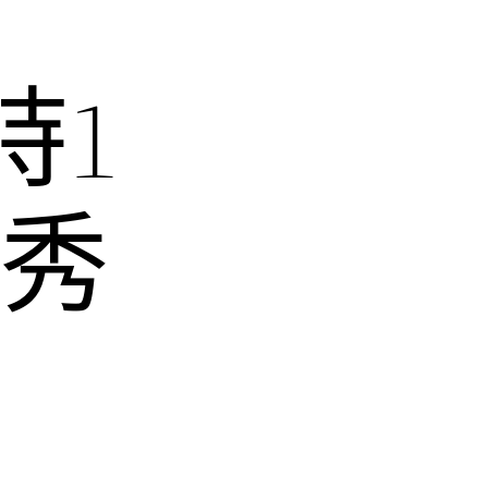
時1
啟秀