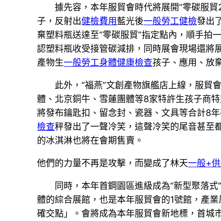
據先容，本年服貿會時代將展開“零碳服貿2
子，反射出
健檢費用
藍光後
一般勞工健檢
發出
棄塑料瓶送達至“零碳服貿”指定點內，順手拍
認塑料瓶收受接管碳減排，同時展會現場還將展
產物生
一般勞工身體健康檢查
孩子、應用、放
此外，“福燕”文創產物旗艦店上線，服貿
體、北京銅牛、雪蓮團體等8家特許生孩子商特
將發布鑰匙扣、留念封、瓷器、文具等合計8年
檢查
秤發出了一聲冷笑，這聲冷笑的尾音甚至都
的冰淇淋也將在會期售賣。
他們的力量不再是攻擊，而變成了林天
一般+
同時，本年首鋼園區進級成為“新型聚落式
體的綜合展館，也是本年服貿會的1號館，產業
確交點」。會將成為本年服貿會新地標，首城