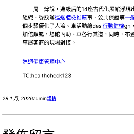
周一煒說，進級后的14座古代化展館浮現出
組織、餐飲辦
巡迴體檢推薦
事、公共保證等
一
個步驟優化了人流、車活動線desi
行動健檢
g
加倍順暢，場館內助、車各行其道，同時，布
事展客商的現場對接。
巡迴健康管理中心
TC:healthcheck123
28 1 月, 2026
admin
親情