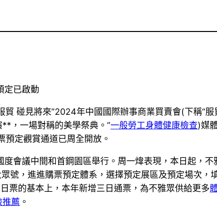
票預定已啟動
約服貿 碰見將來”2024年中國國際辦事商業買賣會(下稱“
**，一場對稱的美學祭典。”
一般勞工身體健康檢查
)媒
票預定觀賞通道已周全開放。
在北京國度會議中間和首鋼園區舉行。周一煒表現，本日起，
大眾號，進進購票預定體系，選擇預定展區及預定場次，
在單日票的基本上，本年新增三日通票，為不雅眾供給更多
檢推薦
。