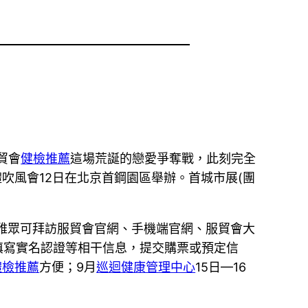
服貿會
健檢推薦
這場荒誕的戀愛爭奪戰，此刻完全
體吹風會12日在北京首鋼園區舉辦。首城市展(團
不雅眾可拜訪服貿會官網、手機端官網、服貿會大
填寫實名認證等相干信息，提交購票或預定信
體檢推薦
方便；9月
巡迴健康管理中心
15日—16