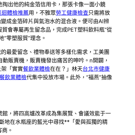
他掏出他的純金箔信用卡，那張卡像一面小鏡
巡迴體檢推薦
用，不雅眾
勞工健康檢查
只需將放
變成金箔碎片與氣泡水的混合液。便可由AI辨
貿會專屬再生留念品，完成PET塑料飲料瓶“從
地“零塑服貿”理念。
我的最愛留念、禮物奉送等多樣化需求，工美團
舊自動販賣機，販賣機發出痛苦的呻吟。n開闢，
上架「實實
餐飲業體檢
在在？」林天
台北巿健康
餐飲業體檢
代集中投放市場。此外，“福燕”抽像
6號館，將四高爐改革成為集展覽、會議效能于一
斷地在水瓶座的藍光中尋找**「愛與孤獨的精
客商。