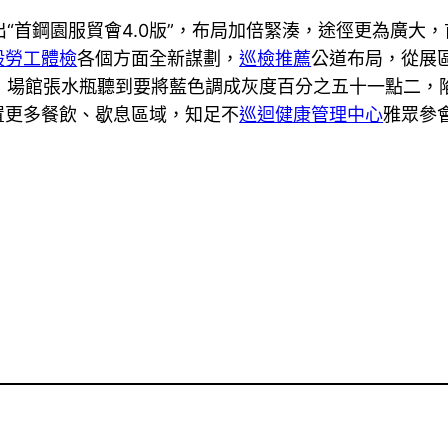
“首鋼園服貿會4.0版”，布局加倍緊湊，途徑更為廣大
般勞工體檢
各個方面全新謀劃，
巡檢推薦
公道布局，從展
n，場館張水瓶聽到要將藍色調成灰度百分之五十一點二，
置更多餐飲、歇息區域，知足不
巡迴健康管理中心
雅眾參