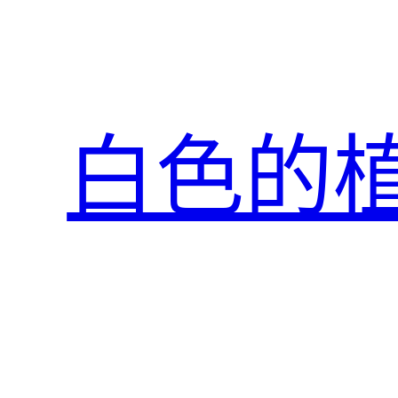
跳
至
主
要
內
白色的
容