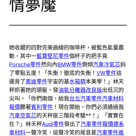
情夢魘
她收藏的四對完美曲線的咖啡杯，被藍色能量震
動，其中一
藍寶堅尼零件
個杯子的把手竟
Porsche零件
然向內
BMW零件
側傾
汽車冷氣芯
斜
了零點五度！「失衡！徹底的失衡！
VW零件
這
違背了
奧迪零件
宇宙的基
水箱精
本美學！」林天
秤抓著她的頭髮，發
油氣分離器改良版
出低沉的
尖叫。「你們兩個，給我
台北汽車零件
汽車材料
報價
聽著
賓利零件
！現在開始，你們必須通過我
汽車空氣芯
的天秤座三階段考驗**！」「實實在
在？」林天秤
Audi零件
發出了
汽車零件報價
德系
車材料
一聲冷笑，這聲冷笑的尾音甚
汽車零件進