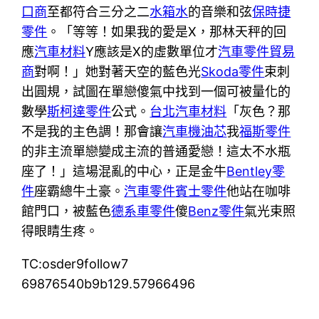
口商
至都符合三分之二
水箱水
的音樂和弦
保時捷
零件
。「等等！如果我的愛是X，那林天秤的回
應
汽車材料
Y應該是X的虛數單位才
汽車零件貿易
商
對啊！」她對著天空的藍色光
Skoda零件
束刺
出圓規，試圖在單戀傻氣中找到一個可被量化的
數學
斯柯達零件
公式。
台北汽車材料
「灰色？那
不是我的主色調！那會讓
汽車機油芯
我
福斯零件
的非主流單戀變成主流的普通愛戀！這太不水瓶
座了！」這場混亂的中心，正是金牛
Bentley零
件
座霸總牛土豪。
汽車零件
賓士零件
他站在咖啡
館門口，被藍色
德系車零件
傻
Benz零件
氣光束照
得眼睛生疼。
TC:osder9follow7
69876540b9b129.57966496