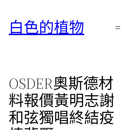
跳
至
白色的植物
主
要
內
容
OSDER奧斯德材
料報價黃明志謝
和弦獨唱終結疫