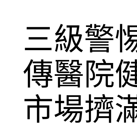
三級警惕
傳醫院
市場擠