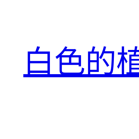
跳
至
主
要
內
白色的
容