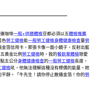
，連咖啡
一般+供膳體檢
豆都必須以五
體檢推薦
藍色
勞工健檢
能
一般勞工健檢
身體健康檢查
量
勞
純金箔信用卡，那張卡像一面小鏡子，反射出藍
比五黃金比例
勞工健檢
時，我的
餐飲業體檢
戀愛
七點五公分
身體健康檢查
的
一般勞工健檢
長度，
工健檢
吼，他無法理解這種沒有標價的能量。她
的平靜。「牛先生！請你停止散播金箔！你的
勞