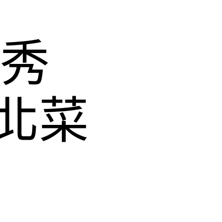
去秀
北菜