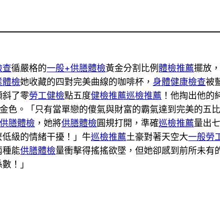
檢查
循嚴格的
一般+供膳體檢
黃金分割比例
體檢推薦
擺放
業體檢
她收藏的四對完美曲線的咖啡杯，
身體健康檢查
被
傾斜了零
勞工健檢
點五度
健檢推薦
巡檢推薦
！他掏出他的
金色。「只有當單戀的傻氣與財富的霸氣達到完美的五
+供膳體檢
，她將
供膳體檢
圓規打開，準確
巡檢推薦
量出
麼低級的情緒干擾！」牛
巡檢推薦
土豪對著天空大
一般勞
兩種能
供膳體檢
量衝擊得搖搖欲墜，但她卻感到前所未有
係數！」