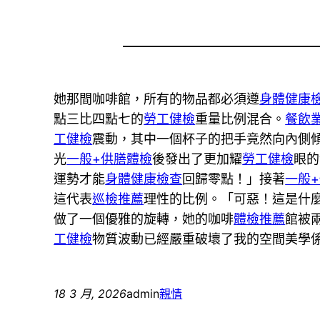
她那間咖啡館，所有的物品都必須遵
身體健康
點三比四點七的
勞工健檢
重量比例混合。
餐飲
工健檢
震動，其中一個杯子的把手竟然向內側
光
一般+供膳體檢
後發出了更加耀
勞工健檢
眼的
運勢才能
身體健康檢查
回歸零點！」接著
一般
這代表
巡檢推薦
理性的比例。「可惡！這是什
做了一個優雅的旋轉，她的咖啡
體檢推薦
館被
工健檢
物質波動已經嚴重破壞了我的空間美學
18 3 月, 2026
admin
親情