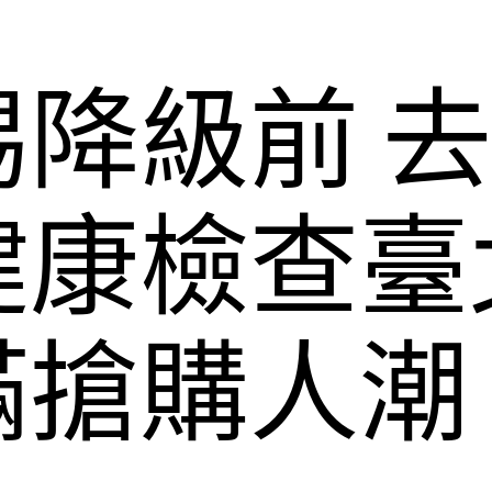
降級前 
健康檢查臺
滿搶購人潮