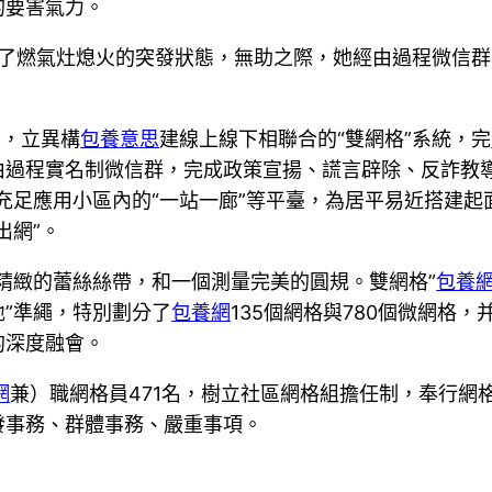
的要害氣力。
受了燃氣灶熄火的突發狀態，無助之際，她經由過程微信
臺，立異構
包養意思
建線上線下相聯合的“雙網格”系統，完
由過程實名制微信群，完成政策宣揚、謊言辟除、反詐教導
充足應用小區內的“一站一廊”等平臺，為居平易近搭建
出網”。
精緻的蕾絲絲帶，和一個測量完美的圓規。雙網格”
包養
”準繩，特別劃分了
包養網
135個網格與780個微網格，
的深度融會。
網
兼）職網格員471名，樹立社區網格組擔任制，奉行網格
發事務、群體事務、嚴重事項。