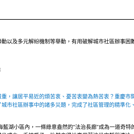
聯動以及多元解紛機制等舉動，有用破解城市社區辦事困
）
艷
嚴重，讓居平易近的煩苦衷、憂苦衷變為熱苦衷？重慶市
了城市社區辦事中的諸多災題，完成了社區管理的精準化
海藍湖小區內，一條綠意盎然的“法治長廊”成為一道奇特