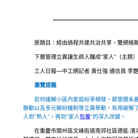
原題目：經由過程共建共治共享、雙網格
下層管理立異讓生疏人釀成“家人”（主題
工人日報—中工網記者 黃仕強 通信員 李
瀏覽提醒
若何緩解小區內家庭紛爭頻發，鄰里關系
聯動以及多元解紛機制等立異舉動，有用破解
人到“熟人”，再到“家人
包養
”的深入改變。
在重慶市開州區文峰街道南郊社區德能·濱