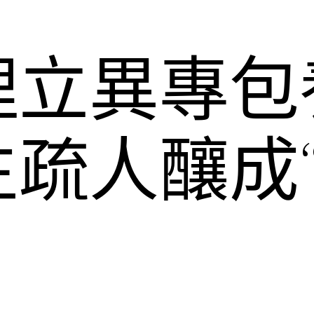
理立異專包
生疏人釀成