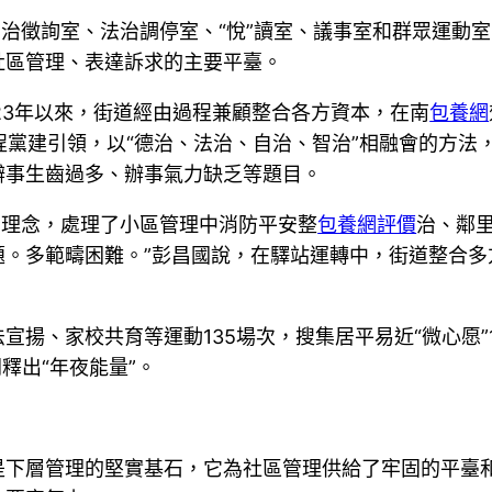
法治徵詢室、法治調停室、“悅”讀室、議事室和群眾運動
社區管理、表達訴求的主要平臺。
23年以來，街道經由過程兼顧整合各方資本，在南
包養網
程黨建引領，以“德治、法治、自治、智治”相融會的方法
辦事生齒過多、辦事氣力缺乏等題目。
’的理念，處理了小區管理中消防平安整
包養網評價
治、鄰
題。多範疇困難。”彭昌國說，在驛站運轉中，街道整合多
揚、家校共育等運動135場次，搜集居平易近“微心愿”1
釋出“年夜能量”。
是下層管理的堅實基石，它為社區管理供給了牢固的平臺