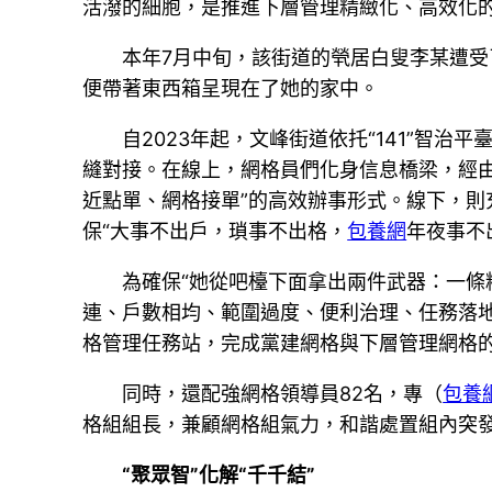
活潑的細胞，是推進下層管理精緻化、高效化
本年7月中旬，該街道的煢居白叟李某遭
便帶著東西箱呈現在了她的家中。
自2023年起，文峰街道依托“141”智治平
縫對接。在線上，網格員們化身信息橋梁，經
近點單、網格接單”的高效辦事形式。線下，則
保“大事不出戶，瑣事不出格，
包養網
年夜事不
為確保“她從吧檯下面拿出兩件武器：一條
連、戶數相均、範圍過度、便利治理、任務落地
格管理任務站，完成黨建網格與下層管理網格
同時，還配強網格領導員82名，專（
包養
格組組長，兼顧網格組氣力，和諧處置組內突
“聚眾智”化解“千千結”