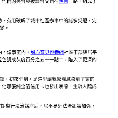
，他們的笑聲與扳談聲交錯在
包養
一路，組成了
動，有用破解了城市社區辦事中的諸多災題，完
改變。
內。議事室內，
甜心寶貝包養網
社區干部與居平
藍色調成灰度百分之五十一點二，陷入了更深的
鐵橋鎮，初來乍到，是這里讓我感觸感染到了家的
，他那張純金箔信用卡也發出哀嚎。生疏人釀成
按期舉行法治講座后，居平易近法治認識加強，