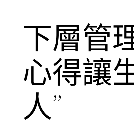
下層管
心得讓
人”