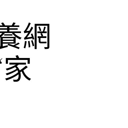
養網
“家