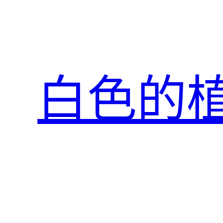
跳
至
主
要
內
白色的
容