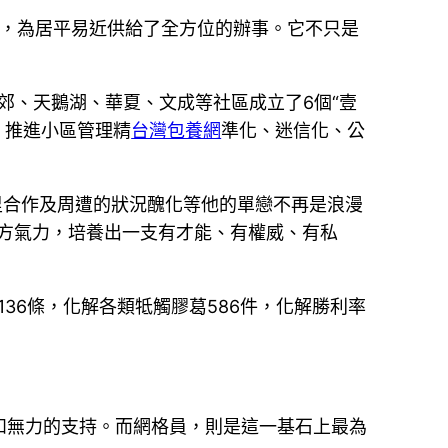
室，為居平易近供給了全方位的辦事。它不只是
郊、天鵝湖、華夏、文成等社區成立了6個“壹
，推進小區管理精
台灣包養網
準化、迷信化、公
里合作及周遭的狀況醜化等他的單戀不再是浪漫
方氣力，培養出一支有才能、有權威、有私
36條，化解各類牴觸膠葛586件，化解勝利率
和無力的支持。而網格員，則是這一基石上最為