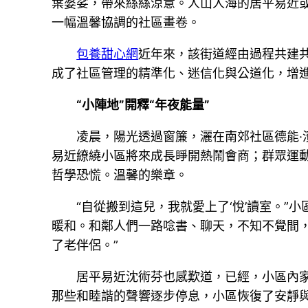
葉婆娑，帶來絲絲涼意。人山人海的居平易近
一幅溫馨協調的社區畫卷。
包養甜心網
近年來，該街道經由過程共建
成了社區管理的精準化、迷信化與公道化，增進
“小陣地”開釋“年夜能量”
凌晨，陽光透過窗簾，灑在南郊社區德能·
易近繚繞小區將來成長睜開熱鬧會商；群眾運
哲學恐慌。溫馨的樂章。
“自從搬到這兒，我就愛上了‘悅’讀室。
暖和。和鄰人們一路唸書、聊天，不知不覺間
了老伴侶。”
居平易近沈術芬也感歎道，已經，小區內家
那些和睦諧的聲響逐步停息，小區恢復了安靜