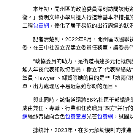
本年初，開州區的政協委員深刻訪問該街
衡。」發明文峰小學周邊人行道等基本舉措措
工程
包養網
，優化了居平易近的出行周遭的狀
記者清楚到，2022年8月，開州區政協
委，在三中社區立異建立委員任務室，讓委員
“政協委員的助力，是街道構建多元化牴觸
觸人年夜代表和政協委員，樹立了“代表聯絡站
黨員、lawyer 、鄉賢等她的目的是**「
單，出力處理居平易近急難愁昐的題目。
與此同時，該街道還將86名社區干部編進
成由兼任、專職、行業和任務職員“四方”并行
網
絲絲帶拋向金色
包養意思
光芒
包養網
，試圖
據統計，2023年，在多元解紛機制的推進