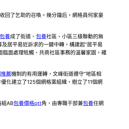
群收回了乞助的召喚。幾分鐘后，網格員何家豪
包養
成了街道、
包養
社區、小區三級聯動的無
及居平易近訴求的一鍵中轉，構建起“居平易
起面臨面處理牴觸、共商社區事務的溫馨家園，確
網推薦
機制的有用運轉，文峰街道遵守“地區相
并優化建立了125個網格黨組織，樹立了11個網
組AB
包養價格ptt
角，由專職干部兼
包養
任網