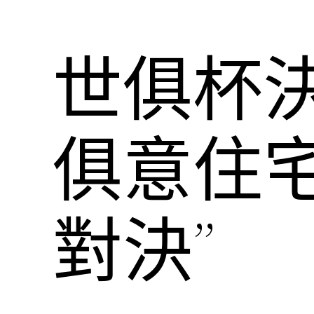
世俱杯決
俱意住
對決”