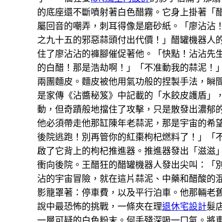
的底座還不斷噴射著白色醋霧。它身上掛著「
屬回音的嘲弄，刺耳得像是磨砂紙。「廖沾沾
之九十五的邪惡蒜頭付出代價！」醋罐機器人的
住了廖沾沾的褲腳催促著他。「快點！沾沾先
的白醋！那是浩劫啊！」「不准動我的蒜泥！
兩團麵皮。麵皮被他用氣功般的捏製手法，瞬
是家傳《沾醬秘笈》中記載的「水餃皮護盾」
動，但奇蹟般地擋住了攻擊，只是散發出濃郁的
他必須帶走他那缸陳年老蒜泥，那是宇宙的希望
後院逃跑！別再管你的紅棗枸杞燃料了！」「
啟了它背上的枸杞推進器。推進器發出「滋滋」
衝向後院。王醋狂的醋罐機器人發出尖叫：「
沾的宇宙冒險，就在這片蒜泥、中藥和醋酸的
影籠罩著：停車費，以及平行泊車。他那輛老
說中最恐怖的挑戰，一條夾在理
退休宅設計
髮
一層可疑的白色粉末。何手殘深吸一口氣。將