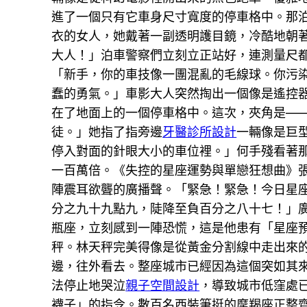
進了一個只有它車身尺寸寬度的停車格中。那泊
衣的女人，她戴著一副透明護目鏡，冷酷地朝
大人！」泊車警察們立刻立正站好，連測量尺
「新手，你的車技像一團混亂的毛線球。你污
蠢的勇氣。」車影大人突然掏出一個像是遙控
在了地面上的一個停車格中。這次，夾角是—
徒。」她指了指旁邊
牙醫診所設計
一輛像是巨
停入對面的針眼大小的車位裡。」何手殘看著
一百萬倍。《失控的星座運勢與單戀狂想曲》
陣震耳欲聾的廣播聲。「緊急！緊急！今日星
分之九十九點九，陡降至負百分之八十七！」
瓶座，立刻感到一陣恐慌，這是他患有「星座
秤。林天秤完美得像是從黃金分割線中走出來
邊，往外看去。整座城市已經因為這個突如其
法停止地哭泣
親子空間設計
，導致城市低窪處
襪子」的指令。數百名西裝筆挺的摩羯座正整