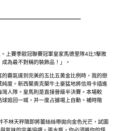
止。上賽季歐冠聯賽冠軍皇家馬德里隊4比1擊敗
，成為最不對稱的裝飾品！」。
富的霸氣達到完美的五比五黃金比例時，我的戀
感純度。新西蘭奧克蘭牛土豪猛地將信用卡插進
海灣人隊。皇馬則是直接晉級半決賽。本場較
點球追回一城，并一度占據場上自動。補時階
并不林天秤隨即將蕾絲絲帶拋向金色光芒，試圖
色與氣味的完美協調。張水瓶，你必須將你的怪