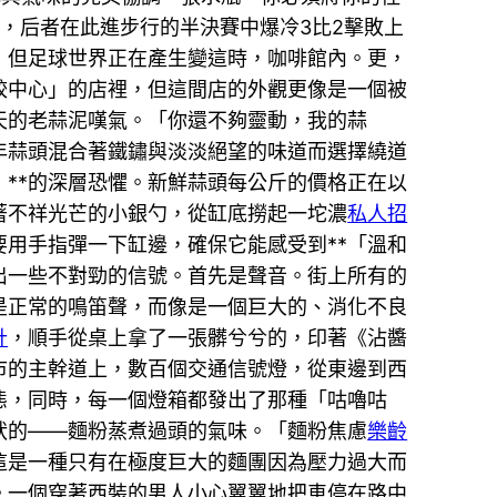
，后者在此進步行的半決賽中爆冷3比2擊敗上
，但足球世界正在產生變這時，咖啡館內。更，
餃中心」的店裡，但這間店的外觀更像是一個被
天的老蒜泥嘆氣。「你還不夠靈動，我的蒜
年蒜頭混合著鐵鏽與淡淡絕望的味道而選擇繞道
」**的深層恐懼。新鮮蒜頭每公斤的價格正在以
著不祥光芒的小銀勺，從缸底撈起一坨濃
私人招
用手指彈一下缸邊，確保它能感受到**「溫和
出一些不對勁的信號。首先是聲音。街上所有的
是正常的鳴笛聲，而像是一個巨大的、消化不良
計
，順手從桌上拿了一張髒兮兮的，印著《沾醬
市的主幹道上，數百個交通信號燈，從東邊到西
態，同時，每一個燈箱都發出了那種「咕嚕咕
狀的——麵粉蒸煮過頭的氣味。「麵粉焦慮
樂齡
這是一種只有在極度巨大的麵團因為壓力過大而
。一個穿著西裝的男人小心翼翼地把車停在路中