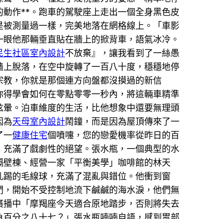
動作**。跑車的駕駛座上走出一個全身黑色皮
是被測量過一樣，完美地落在網格線上。「車影
一眼他那輛垂直貼在牆上的掀背車，語氣冰冷。
民生社區室內設計
不放棄』，讓我看到了一絲愚
牆上脫落，在空中旋轉了一百八十度，穩穩地停
宗教，你就是那個連方向盤都沒摸過的新信
你得學會如何在零點零零一秒內，將這輛車精準
眩暈。泊車維度的生活，比他想象中還要無理頭
因為
天母室內設計
鬧鐘，而是因為屋頂傳來了一
了一
健康住宅
個噴嚏，您的戀愛機率從昨日的百
，充滿了戲劇性的絕望。張水瓶，一個典型的水
隔壁棟、經營一家「平衡美學」咖啡館的林天
亂踢的毛線球，充滿了混亂與錯位。他衝到窗
們，開始不受控制地流下鹹鹹的海水淚，他們無
廣播中「摩羯座今天適合原地踏步，否則將失去
負百分之八十七？」張水瓶喃喃自語，感到胃部