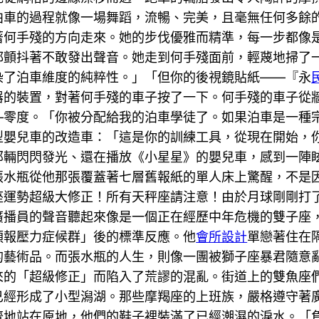
車的過程就像一場舞蹈，流暢、完美，且毫無任何多餘的
著何手殘的方向走來。她的步伐優雅而精準，每一步都像
都顫抖著不敢發出聲音。她走到何手殘面前，輕蔑地掃了
染了泊車維度的純粹性。」「但你的後視鏡貼紙——『永
器的裝置，對著何手殘的車子按了一下。何手殘的車子從
—零度。「你被分配給我的泊車學徒了。如果泊車是一種
型嬰兒車的改造車：「這是你的訓練工具，從現在開始，
那輛閃閃發光、還在播放《小星星》的嬰兒車，感到一陣
張水瓶從他那張覆蓋著七層舊報紙的單人床上驚醒，不是
座運勢超級大修正！所有天秤座請注意！由於月球剛剛打
廣播員的聲音聽起來像是一個正在經歷中年危機的雙子座
預報壓力症候群」後的標準反應。他
會所設計
單戀著住在
的藝術品。而張水瓶的人生，則像一團被獅子座暴君隨意
來的「超級修正」而陷入了荒謬的混亂。街道上的雙魚座
已經形成了小型潟湖。那些摩羯座的上班族，嚴格遵守著
齊地站在原地，他們的鞋子裡裝滿了已經潮濕的淚水。「