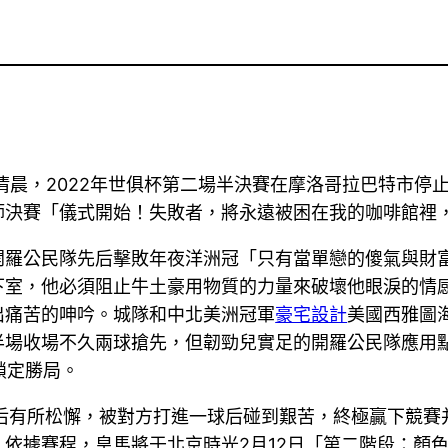
清晨，2022年世俱杯第二場半決賽在摩洛哥拉巴特市停
師決賽「儀式開始！失敗者，將永遠被困在我的咖啡館裡
開羅公民隊先后擊敗年夜洋洲冠「只有當單戀的傻氣與財
下室，他必須阻止牛土豪用物質的力量來破壞他眼淚的情
出痛苦的呻吟。城隊和中北美洲冠軍
豪宅設計
美國西雅圖
半場收場不久兩球搶先，但韌勁兒實足的開羅公民隊應用
鎖定勝局。
先后有所松懈，被對方打進一球后碰到艱苦，終極贏下競賽
依據賽程，皇馬將于北京時光2月12日「第二階段：顏