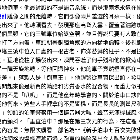
慢地倒車。他最討厭的不是語音系統，而是那兩塊永遠在
設計
雕像之間的距離時，它們卻像兩片羞澀的耳朵一樣，
跳出來了。他轉頭看去，發現那座高聳入雲、覆蓋著鏽跡
是個異類，它的三號車位始終空著，並且傳說只要有人敢
他打了方向盤，車頭朝著銅獨角獸的方向猛地偏轉。後視
車塔三號車位入口處的一根古老、佈滿苔蘚的柱子。不是
芒。猛地從柱子爆發出來，瞬間吞噬了何手殘和他的掀背
覺一陣天旋地轉，等他回過神來，他的車子竟然垂直停在
偏差。」落款人是「倒車王」。他趕緊從車窗探出頭，發
氣聞起來像是新買的輪胎和劣質香水的混合物，而重力似
出的不是「叭叭」，而是他童年時學會的、關於泊車口訣
朝他衝來。這些人手裡拿的不是警棍，而是長長的測量尺
！」領頭的泊車警察用一個擴音器大喊，聲音充滿機械感
懼而顫抖。「垂直泊車？那是在第三次元的行為，在這裡
內容是：無限次觀看一部名為**《新手泊車七百次失敗
地從網格的邊緣漂移而過。跑車的輪胎發出令人陶醉的摩