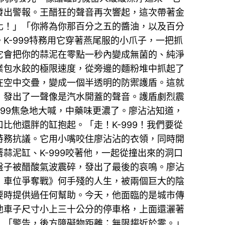
發出警報。王醋狂的聲音再次響起，這次帶著金
化！」「你將為你那百分之五的醬油，以及百分
-999特務用它穿著燕尾服的小爪子，一把抓
它會把你的蒜泥在零點一秒內變成無菌的、純淨
業包水餃的極限速度，從旁邊的麵粉堆中抓起了
在空中交疊，變成一個半透明的防禦護盾。這就
，發出了一聲像是汽水開蓋的聲音。護盾劇烈震
99焦急地大喊，中藥味更濃了。廖沾沾知道，
他還胖的缸抱起。「走！K-999！我們要從
特務抗議。它用小嘴咬住廖沾沾的衣領，同時開
泥缸、K-999咬著他，一起從撞出來的洞口
盤子被醋酸氣波震碎，發出了最後的哀鳴。廖沾
：車位爭奪戰》何手殘的人生，被兩個巨大的陰
要時提供過任何幫助。今天，他面臨的是城市傳
他車子尺寸小上三十公分的停車格，上面還灑著
：「警告，後方障礙物距離：無限趨近於零。」