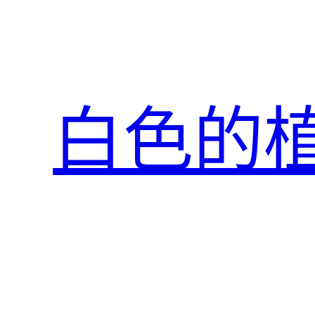
跳
至
主
要
內
白色的
容