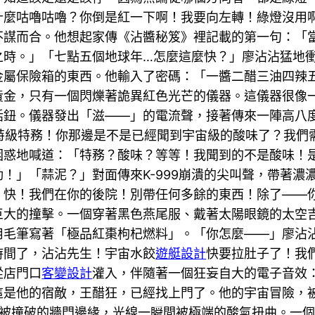
什麼咕嚕咕嚕？你倒是紅一下啊！我要向左轉！綠燈沒用
不謀而合。他想起家傳《沾醬秘笈》裡記載的第一句：「
之時。」「七點五個地球年…怎麼這麼快？」廖沾沾猛地
金屬保險箱的東西。他輸入了密碼：「一醬二醋三油四辣
黃金，只有一個閃爍著詭異紅色光芒的儀器。這儀器很像
話鈕。儀器發出「滋——」的電流聲，接著傳來一陣高八
聯盟特級特務！你那邊是不是已經聞到宇宙級的酸味了？我
困惑地喊道：「特務？酸味？等等！我聞到的不是酸味！
！」「蒜泥？」對面傳來K-999崩潰的尖叫聲，帶著濃
了！快！我們在你的後院！別帶任何多餘的東西！除了—
巨大的撞擊。一個穿著黑色燕尾服、戴著太陽眼鏡的太空
毛筆寫著「極品紅棗枸杞燃料」。「你怎麼——」廖沾沾驚
時間了，沾沾先生！宇宙水餃
遊艇設計
快要拉肚子了！我
從店門口
客變設計
灌入，伴隨著一個狂妄自大的電子音效
這是他的宿敵，王醋狂，已經找上門了。他的宇宙冒險，
被撞破的牆門邊緣，光線一瞬間被極端的酸氣扭曲。一