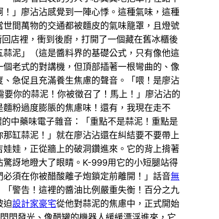
啊！」廖沾沾感覺到一陣心悸。這種氣味，這種
當世間萬物的交通都被麵皮的氣味籠罩，且燈號
衝回店裡，衝到後廚，打開了一個藏在舊冰櫃後
五蒜泥」（這是醬料界的基礎公式，只有像他這
一個老式的對講機，但頂部插著一根彎曲的、像
度、急促且充滿養生焦慮的聲音。「喂！是廖沾
們需要你的蒜泥！你被徵召了！馬上！」廖沾沾的
是麵粉過度膨脹的焦慮味！還有，我現在走不
濃的中藥味電子雜音：「重點不是蒜泥！重點是
—你那缸蒜泥！」就在廖沾沾還在糾結要不要帶上
吉娃娃，正從牆上的破洞鑽進來。它的背上揹著
訝地瞪大了眼睛。K-999用它的小短腿站得
們必須在你被醋酸離子炮鎖定前離開！」話音
無
：「警告！這裡的醬油比例嚴重失衡！百分之九
被迫
設計家豪宅
從他對蒜泥的焦慮中，正式開始
個閃閃發光、像醋罐的機器人緩緩漂浮進來，它