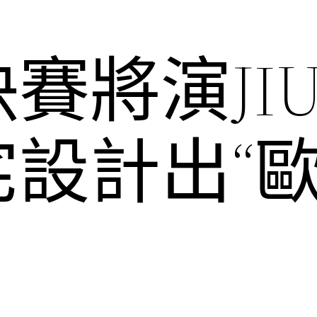
賽將演JIU
宅設計出“