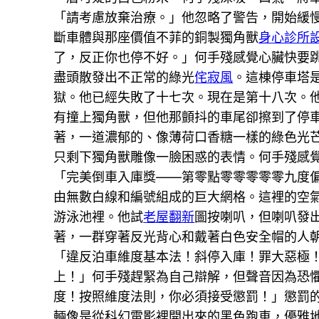
「請考慮放棄治療。」他忽略了警告，開始緩
斷車體與那座價值不菲的銅製獨角獸
身心診所
了，反正你也停不好。」何手殘感覺心臟快要
盡頭散發出不正常的綠光
侘寂風
。這棟停車塔
獄。他已經失敗了十七次。現在是第十八次。
有撞上獨角獸，但他那顫抖的車尾卻擦到了停
著，一道濃郁的、像薄荷口香糖一樣的綠色光
只剩下獨角獸雕像一臉困惑的表情。何手殘感
「完美倒車入庫獎——第零點零零零零零九度
由無數白線和編號組成的巨大網格。這裡的空
游泳池裡。他試
老屋翻新
圖按喇叭，但喇叭發
著，一群穿著反光背心和戴著白色安全帽的人
「違反泊車維度基本法！斜停入庫！罪大惡極
上！」何手殘趕緊為自己辯解，但聲音因為恐
度！按照維度法則，你必須接受懲罰！」懲罰的
輛像是從科幻電影裡開出來的黑色跑車，優雅