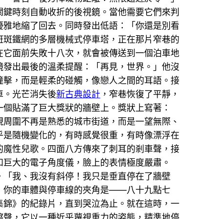
關鍵時刻自動收折的後視鏡。當他需要它們來判
優雅地縮了回去。同時發出低語：「你還是別看
斑斑鐵網的多層機械式停車塔，正在那片窄巷的
在它面前失敗十八次，就會被傳送到一個泊車地
鏡發出最後的溫柔提醒：「再見，世界。」他沒
撞擊，而是輕柔的碰觸，像戀人之間的耳語。接
車。光芒消失後
新古典設計
，窄巷恢復了平靜，
一個貼滿了巨大獎狀的牆壁上。獎狀上寫著：
現周圍不再是熟悉的城市街道，而是一望無際、
乎是隨機變化的，有時感覺很重，有時像漂浮在
的魔性兒歌。四面八方傳來了刺耳的剎車聲，接
和巨大的電子角度儀，臉上的表情極度嚴肅。
。「我、我沒有斜停！我只是垂直停在了牆壁
，你的車體與停車線的夾角是——八十九點七
集錦》的紀錄片，直到哭泣為止。就在這時，一
擦聲，它以一種近乎蔑視重力的姿態，精準地停