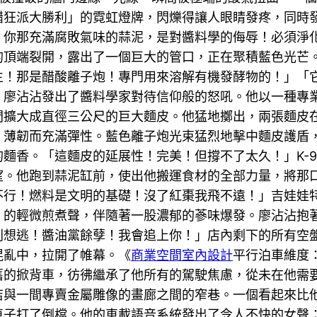
醋狂派大勝利」的霓虹燈牌，閃爍得讓人眼睛發疼，同時
！你那充滿腐敗氣味的蒜泥，是對醬料學的侮辱！必須淨
頂端裂開，露出了一個巨大的管口，正在聚積藍色光芒。K
生！那是醋酸離子炮！專門用來溶解有機發酵物的！」「
」廖沾沾發出了醬料學家對待信仰般的怒吼。他以一種專
間擴大成直徑三公尺的巨大麵皮。他猛地擲出，兩張麵皮
，薄韌而充滿彈性。藍色離子炮光束猛烈地擊中麵皮護盾
麵香。「這麵皮的延展性！完美！但撐不了太久！」K-9
。他跑到蒜泥缸前，使出他搬運食材的全部力量，將那口比
不行！燃料是文明的基礎！沒了紅棗我飛不遠！」吉娃娃
的輕微煎煮聲，伴隨著一股濃郁的蔘味爆發。廖沾沾抱著蒜
別想逃！醬油黨餘孽！我會追上你！」店內剩下的所有空
混亂中，拉開了帷幕。《
商業空間室內設計
平行泊車維度
舊的掀背車，彷彿繼承了他所有的駕駛焦慮，從未在他需
店與一間專賣金屬雕像的畫廊之間的窄巷。一個看起來比
車子打了倒檔。他的車載語音系統發出了令人不快的女聲