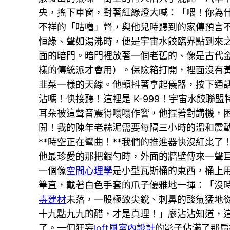
央，搖下車窗，對著紅綠燈大喊：「喂！你為
不祥的「咕嚕」聲，與他兒時聽到的家傳預言
恒綠、聲如湯沸時，便是宇宙水餃臨界點到來
面的暗門。暗門裡放著一個老舊的、像是古代
樣的傳統派才會用）。保險箱打開，裡面沒有
韭菜一樣的天線。他顫抖著拿起儀器，按下通
沾嗎！快接聽！這裡是 K-999！宇宙水餃
耳朵被這聲音震得嗡嗡作響，他捏著對講機，
開！我的陳年老蒜泥需要每隔三小時的溫和震動
**時空正在彎曲！**我們的推進器快沒紅棗
他最珍愛的那把銀勺時，外面的牆壁傳來一聲
一個像
空間心理學
是小型瓦斯桶的東西，桶上用
筆直，戴著白色手套的爪子優雅地一揮：「沒
毒建材
未落，一股極致尖銳、刺鼻的酸氣猛地
十九點九九的醋，才是真理！」廖沾沾知道，
了。一個狂妄
loft風室內設計
的影子佔滿了那扇