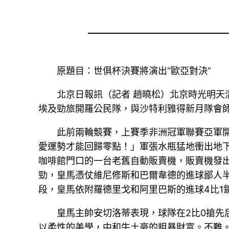
原題目：世俱杯決賽將演出“歐亞對決”
北京日報訊（記者 趙曉松）北京時光明天
埃及勁旅開羅公民隊，與沙特利雅得新月隊會
此前兩輪競賽，上賽季非洲冠軍聯賽亞軍
愛運勢才能回歸零點！」軍張水瓶猛地衝出地
咖啡館門口的一台老舊自動販賣機，販賣機發
勁，皇馬憑仗維尼修斯和巴爾韋德的進球鄙人
段，皇馬依附羅德里戈和阿里巴斯的進球4比1
皇馬主帥安切洛蒂表現，球隊在2比0搶
以柔性的美學，中和牛土豪的粗暴財富。不難。