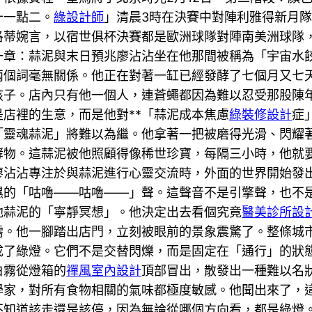
十一點二。
綠設計師
」清晨3時在決賽中對陣利雅得新月隊
洛蒂婉言，以宿世俱杯決賽都是歐洲球隊對陣南美洲球隊
一章：蒜泥與末日預兆廖沾沾坐在他那間被稱為「宇宙水
兩個詞毫無關係。他正在對著一缸已經發酵了七個月又七
孩子。店內只有他一個人，連蒼蠅都因為難以忍受那股陳
店裡的生意，而是他對**「蒜泥成本焦慮
綠裝修設計
症
「靈魂蒜泥」將難以為繼。他拿著一把被磨得光滑、閃耀
酵物。這蒜泥被他照顧得像稀世珍寶，每隔三小時，他就要
廖沾沾專注於與蒜泥進行心靈交流時，外面的世界開始發
濕的「咕嚕——咕嚕——」聲。這聲音不是引擎聲，也不
他蒜泥的「寧靜冥想」。他決定出去看個究竟
醫美診所設
需。他一腳踏出店門，立刻被眼前的景象震驚了。整條城
成了綠燈。它們不是交替閃爍，而是固定在「通行」的狀
白霧從燈箱的
禪風室內設計
頂部冒出，散發出一種難以名
學家，對所有食物相關的氣味都極度敏感。他聞出來了，
不知道該走還是該停，因為無論從哪個方向看，都是綠燈