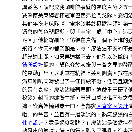
誕藍色，調配成我咖啡館牆壁的灰度百分之五
賽季南美束縛者杯冠軍巴西弗拉門戈隊。安切
其他年夜洲球隊《宇宙水餃與終極醬料師》第
遺棄的藍色塑膠棚，與「宇宙」或「中心」這
泥。」他輕聲細語，彷彿在責備一個不上進的
飛行。今天的營業額是：零。廖沾沾不安的不是
超光速上漲，如果再這樣下去，他引以為傲的
待所設計
稠的、顏色介於灰綠與土黃之間的發
的震動」**，以助其在精神上達到圓滿。就在
汽車喇叭同時發出了一個持續不斷、低沉且潮
的胃在哀嚎。廖沾沾皺著眉頭，這嚴重干擾了
秘笈》封面的皺衛生紙，塞進口袋以備不時之
邊，從高架橋到巷弄口，全部變
大直室內設計
嚕」的聲音，並且有一層淡淡的、熱氣騰騰的
住宅設計
？還是過度發酵？」廖沾沾是個醬料
散發出的氣味。街上的行人陷入了混亂。汽車