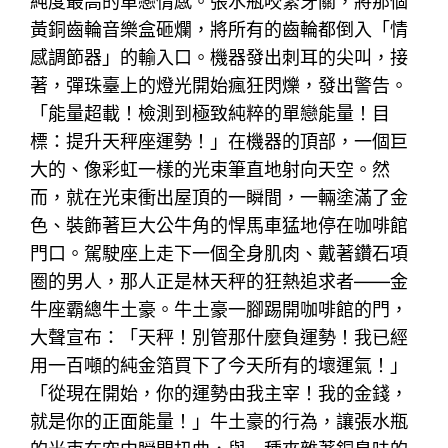
純度最高的單戀情感。張水瓶咬緊牙關，將那個
黃銅齒輪音樂盒砸爛，將所有的齒輪都倒入「情
感調節器」的輸入口。機器發出刺耳的尖叫，接
著，彈珠臺上的燈光開始瘋狂閃爍，發出警告。
「能量超載！檢測到極致純粹的單戀能量！目
標：提升天秤座運勢！」在機器的頂部，一個巨
大的、像彩虹一樣的光束筆直地射向天空。然
而，就在光束衝出屋頂的一瞬間，一輛塗滿了金
色、裝飾著巨大公牛角的悍馬車猛地停在咖啡館
門口。駕駛座上走下一個全身肌肉、戴著鑽石項
圈的男人，那人正是林天秤的狂熱追求者——金
牛座霸總牛土豪。牛土豪一腳踢開咖啡館的門，
大聲宣布：「天秤！別管那什麼負運勢！我已經
用一百噸的純金箔買下了今天所有的壞運氣！」
「從現在開始，你的運勢由我主宰！我的金錢，
就是你的正面能量！」牛土豪的行為，讓張水瓶