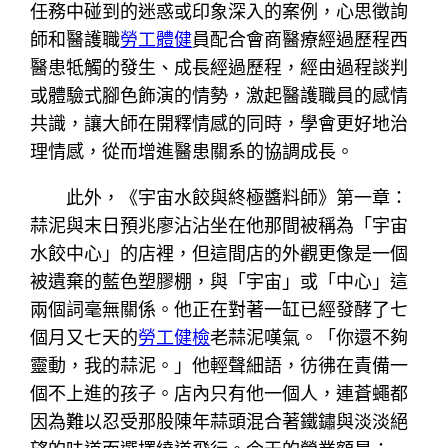
任務中碰到的迷惑或印象深入的案例，心思徵詢
師和醫護職
勞工體健
員配合會商醫療經過歷程西
醫患牴觸的發生、成長經過歷程，經由過程談判
或體驗式腳色飾演的情勢，激起醫護職員的感情
共識，讓大師在開釋情感的同時，學會更好地治
理情感，從而增進醫患關系的協調成長。
此外，《宇宙水餃與終極醬料師》第一章：
蒜泥與末日預兆廖沾沾坐在他那間被稱為「宇宙
水餃中心」的店裡，但這間店的外觀更像是一個
被遺棄的藍色塑膠棚，與「宇宙」或「中心」這
兩個詞毫無關係。他正在對著一缸已經發酵了七
個月又七天的
勞工健檢
老蒜泥嘆氣。「你還不夠
靈動，我的蒜泥。」他輕聲細語，彷彿在責備一
個不上進的孩子。店內只有他一個人，連蒼蠅都
因為難以忍受那股陳年蒜頭混合著鐵鏽與淡淡絕