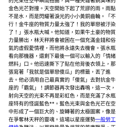
的光束在空中瞬間扭曲，與一種夾雜著銅臭味的
金色光芒對撞。天空開始下起了荒謬的雨。雨點
不是水，而是閃耀著淚光的小小黃銅齒輪。「不
行！金牛座的物質力量太強了！我的單戀被汙染
了！」張水瓶大喊。他知道，如果牛土豪的物質
力量勝出，林天秤將會被困在一個充滿金錢和俗
氣的虛假愛情裡，而他將永遠失去機會。張水瓶
看向那機器，還剩下最後一個可以輸入的「情緒
燃料」口。他迅速撕下了貼在他背後衣領上，那
張寫著「我就是個單戀傻瓜」的標籤，丟了進
去。他必須用自己最真實的「傻氣」去對抗金牛
座的「霸氣」！調節器再次發出轟鳴，這一次，
射向天空的光束不再是彩虹色，而是充滿了水瓶
座特有的怪誕藍色**。藍色光束與金色光芒在空
中形成了一個巨大的、旋轉著的太極圖案，像是
在爭奪林天秤的靈魂。這場以星座運勢
一般勞工