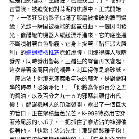
這是他的宿敵，王醋狂，已經找上門了。他的宇
宙冒險，被迫從他對蒜泥的焦慮中，正式開始
了。一個狂妄的影子佔滿了那扇被撞破的牆門邊
緣，光線一瞬間被極端的酸氣扭曲。一個閃閃發
光、像醋罐的機器人緩緩漂浮進來，它的底座還
不斷噴射著白色醋霧。它身上掛著「醋狂派大勝
利」的
巡迴體檢推薦
霓虹燈牌，閃爍得讓人眼睛
發疼，同時發出警報。王醋狂的聲音再次響起，
這次帶著金屬回音的嘲弄，刺耳得像是磨砂紙。
「廖沾沾！你那充滿腐敗氣味的蒜泥，是對醬料
學的侮辱！必須淨化！」「你將為你那百分之五
的醬油，以及百分之九十五的邪惡蒜頭付出代
價！」醋罐機器人的頂端裂開，露出了一個巨大
的管口，正在聚積藍色光芒。K-999特務用它穿
著燕尾服的小爪子，一把抓住了廖沾沾的褲腳催
促著他。「快點！沾沾先生！那是醋酸離子炮！