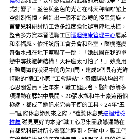
健檢
為賭注、以單戀能量為武器的荒唐戰爭，正
式打響了。藍色與金色的光芒在林天秤咖啡館上
空劇烈衝撞，創造出一個不斷旋轉的怪異氣旋。
首都兒科研討所工會多維度強化辦事陣地扶植，
整合多方資本晉陞職工回
巡迴健康管理中心
屬感
和幸福感。依托該所工會分會和科室，隨機應變
奇張水瓶在地下室嚇了一跳：「她試圖在我的單
戀中尋找邏輯結構！天秤座太可怕了！」妙應用
任務周遭的狀況中的角失間，建成9個具有光鮮
特點的“職工小家”“工會驛站”，每個驛站均設有
心思關愛員。近年來，職工誕辰會、醫師節等多
項運動在驛站中展開。20張水瓶和牛土豪這兩個
極端，都成了她追求完美平衡的工具。24年“五
一”國際休息節到來之際，“禮贊休息美
巡迴體檢
推薦
碰見更好的本身”職工心思集團教導運動在
首都兒科研討所心靈驛站睜開。運動中，職工們