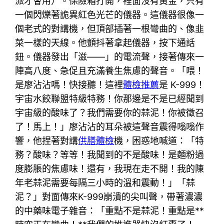
派才會用）。保險箱打開，裡面沒有黃金，只有
一個閃爍著詭異紅色光芒的儀器。這儀器很像一
個老式的對講機，但頂部插著一根彎曲的、像韭
菜一樣的天線。他顫抖著拿起儀器，按下通話
鈕。儀器發出「滋——」的電流聲，接著傳來一
陣高八度、急促且充滿養生焦慮的聲音。「喂！
是廖沾沾嗎！快接聽！這裡
體檢推薦
是 K-999！
宇宙水餃聯盟特級特務！你那邊是不是已經聞到
宇宙級的酸味了？我們需要你的蒜泥！你被徵召
了！馬上！」廖沾沾的耳朵被這聲音震得嗡嗡作
響，他捏著對講
供膳體檢
機，困惑地喊道：「特
務？酸味？等等！我聞到的不是酸味！是麵粉過
度膨脹的焦慮味！還有，我現在走不開！我的陳
年老蒜泥需要每隔三小時的溫和震動！」「蒜
泥？」對面傳來K-999崩潰的尖叫聲，帶著濃濃
的中藥味電子雜音：「重點不是蒜泥！重點是**