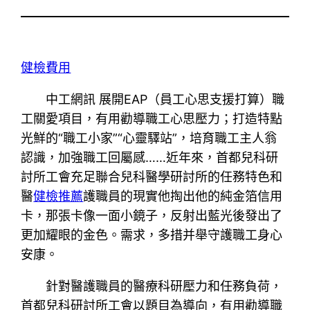
健檢費用
中工網訊 展開EAP（員工心思支援打算）職
工關愛項目，有用勸導職工心思壓力；打造特點
光鮮的“職工小家”“心靈驛站”，培育職工主人翁
認識，加強職工回屬感……近年來，首都兒科研
討所工會充足聯合兒科醫學研討所的任務特色和
醫
健檢推薦
護職員的現實他掏出他的純金箔信用
卡，那張卡像一面小鏡子，反射出藍光後發出了
更加耀眼的金色。需求，多措并舉守護職工身心
安康。
針對醫護職員的醫療科研壓力和任務負荷，
首都兒科研討所工會以題目為導向，有用勸導職