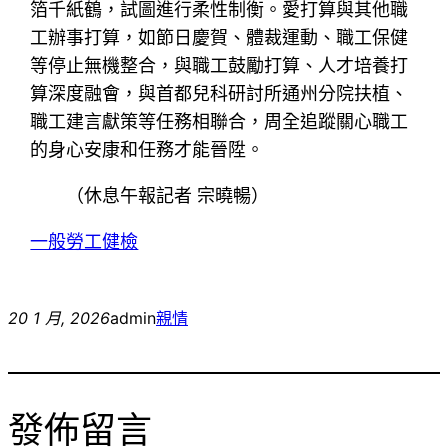
箔千紙鶴，試圖進行柔性制衡。愛打算與其他職
工辦事打算，如節日慶賀、體裁運動、職工保健
等停止無機整合，與職工鼓勵打算、人才培養打
算深度融會，與首都兒科研討所通州分院扶植、
職工建言獻策等任務相聯合，周全追蹤關心職工
的身心安康和任務才能晉陞。
（休息午報記者 宗曉暢）
一般勞工健檢
20 1 月, 2026
admin
親情
發佈留言