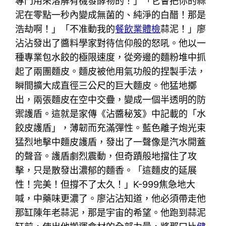
專門用來溶解有機發酵物的！」「它會把你的蒜
泥在零點一秒內變成無菌的、純淨的白醋！那是
浩劫啊！」「不准動我的
餐飲業體檢
蒜泥！」廖
沾沾發出了醬料學家對待信仰般的怒吼。他以一
種專業包水餃的極限速度，從旁邊的麵粉堆中抓
起了兩團麵皮。麵皮被他用氣功般的捏製手法，
瞬間擴大成直徑三公尺的巨大麵皮。他猛地擲
出，兩張麵皮在空中交疊，變成一個半透明的防
禦護盾。這就是家傳《沾醬秘笈》中記載的「水
餃皮護盾」，薄韌而充滿彈性。藍色離子炮光束
猛烈地擊中麵皮護盾，發出了一聲像是汽水開蓋
的聲音。護盾劇烈震動，但奇蹟般地擋住了攻
擊，只是散發出濃郁的麵香。「這麵皮的延展
性！完美！但撐不了太久！」K-999焦急地大
喊，中藥味更濃了。廖沾沾知道，他必須帶走他
那缸陳年老蒜泥，那是宇宙的希望。他跑到蒜泥