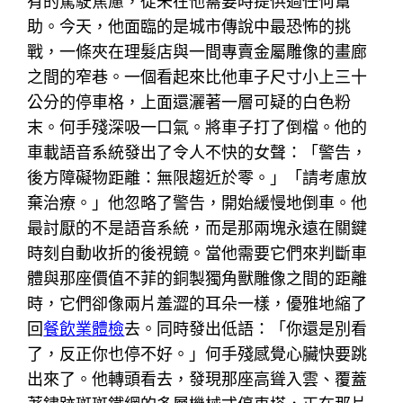
有的駕駛焦慮，從未在他需要時提供過任何幫
助。今天，他面臨的是城市傳說中最恐怖的挑
戰，一條夾在理髮店與一間專賣金屬雕像的畫廊
之間的窄巷。一個看起來比他車子尺寸小上三十
公分的停車格，上面還灑著一層可疑的白色粉
末。何手殘深吸一口氣。將車子打了倒檔。他的
車載語音系統發出了令人不快的女聲：「警告，
後方障礙物距離：無限趨近於零。」「請考慮放
棄治療。」他忽略了警告，開始緩慢地倒車。他
最討厭的不是語音系統，而是那兩塊永遠在關鍵
時刻自動收折的後視鏡。當他需要它們來判斷車
體與那座價值不菲的銅製獨角獸雕像之間的距離
時，它們卻像兩片羞澀的耳朵一樣，優雅地縮了
回
餐飲業體檢
去。同時發出低語：「你還是別看
了，反正你也停不好。」何手殘感覺心臟快要跳
出來了。他轉頭看去，發現那座高聳入雲、覆蓋