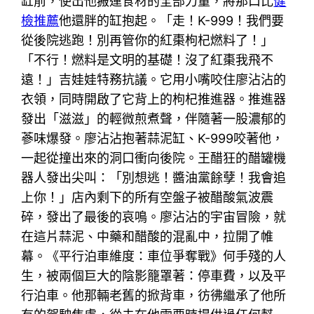
缸前，使出他搬運食材的全部力量，將那口比
健
檢推薦
他還胖的缸抱起。「走！K-999！我們要
從後院逃跑！別再管你的紅棗枸杞燃料了！」
「不行！燃料是文明的基礎！沒了紅棗我飛不
遠！」吉娃娃特務抗議。它用小嘴咬住廖沾沾的
衣領，同時開啟了它背上的枸杞推進器。推進器
發出「滋滋」的輕微煎煮聲，伴隨著一股濃郁的
蔘味爆發。廖沾沾抱著蒜泥缸、K-999咬著他，
一起從撞出來的洞口衝向後院。王醋狂的醋罐機
器人發出尖叫：「別想逃！醬油黨餘孽！我會追
上你！」店內剩下的所有空盤子被醋酸氣波震
碎，發出了最後的哀鳴。廖沾沾的宇宙冒險，就
在這片蒜泥、中藥和醋酸的混亂中，拉開了帷
幕。《平行泊車維度：車位爭奪戰》何手殘的人
生，被兩個巨大的陰影籠罩著：停車費，以及平
行泊車。他那輛老舊的掀背車，彷彿繼承了他所