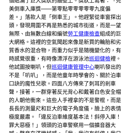
個貼滿了巨大獎狀的牆壁上。獎狀上寫著：「完
美倒車入庫獎——第零點零零零零零九度偏
差。」落款人是「倒車王」。他趕緊從車窗探出
頭，發現周圍不再是熟悉的城市街道，而是一望
無際、由無數白線和編號
勞工健康檢查
組成的巨
大網格。這裡的空氣聞起來像是新買的輪胎和劣
質香水的混合物，而重力似乎是隨機變化的，有
時感覺很重，有時像漂浮在游泳池
巡迴健檢
裡。
他試圖按喇叭，但
巡迴健康管理中心
喇叭發出的
不是「叭叭」，而是他童年時學會的、關於泊車
口訣的魔性兒歌。四面八方傳來了刺耳的剎車
聲，接著，一群穿著反光背心和戴著白色安全帽
的人朝他衝來。這些人手裡拿的不是警棍，而是
長長的測量尺和巨大的電子角度儀，臉上的表情
極度嚴肅。「違反泊車維度基本法！斜停入庫！
罪大惡極！」領頭的泊車警察用一個擴音器大