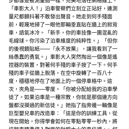
步都像是被測量過一樣，完美地落在網格線上。
「車影大人！」泊車警察們立刻立正站好，連測
量尺都顫抖著不敢發出聲音。她走到何手殘面
前，輕蔑地掃了一眼他那輛垂直貼在牆上的掀背
車，語氣冰冷。「新手，你的車技像一團混亂的
毛線球。你污染了泊車維度的純粹性。」「但你
的後視鏡貼紙——『永不放棄』，讓我看到了一
絲愚蠢的勇氣。」車影大人突然掏出一個像是遙
控器的裝置，對著何手殘的車子按了一下。何手
殘的車子從牆上脫落，在空中旋轉了一百八十
度，穩穩地停在了地面上的一個停車格中。這
次，夾角是——零度。「你被分配給我的泊車學
徒了。如果泊車是一種宗教，你就是那個連方向
盤都沒摸過的新信徒。」她指了指旁邊一輛像是
巨型嬰兒車的改造車：「這是你的訓練工具，從
現在開始，你得學會如何在零點零零一秒內，將