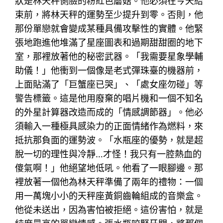
狀是林天秤側臉的粉紅色蘑菇。他必須在今天結
束前，將林天秤的運勢至少提升到零。否則，他
那份單戀就會變成某種具備攻擊性的實體。他緊
張地跑進他堆滿了星座圖表和過期甜甜圈的地下
室，那裡放著他的秘密武器。「我需要星象學輔
助儀！」他衝到一個像是老式彈珠臺的機器前，
上面貼滿了「巨蟹座已哭」、「處女座勿碰」等
警告標籤。這是他用廢棄的唱片機和一個不知名
的外星計算器改造而成的「情感調節器」。他必
須輸入一種極具感染力的正面情緒作為燃料，來
抵抗那負面的運勢波。「水瓶座的優勢，就是超
脫一切的理性與冷靜…才怪！我只有一腔熱血的
傻氣啊！」他絕望地低吼。他看了一眼腳邊。那
裡放著一個他為林天秤準備了兩年的禮物：一個
用一萬塊小小的天秤座黃銅齒輪組成的音樂盒。
他從未送出，因為害怕被拒絕。這份害怕，就是