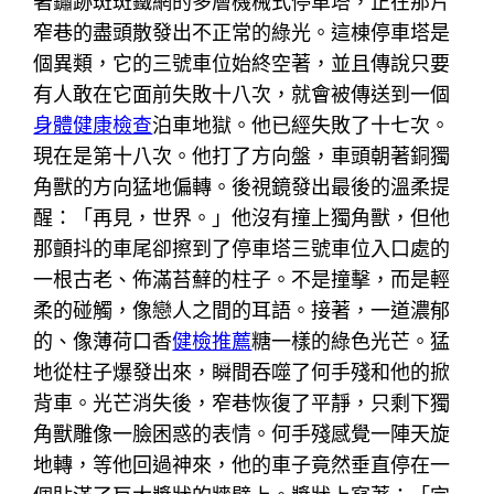
著鏽跡斑斑鐵網的多層機械式停車塔，正在那片
窄巷的盡頭散發出不正常的綠光。這棟停車塔是
個異類，它的三號車位始終空著，並且傳說只要
有人敢在它面前失敗十八次，就會被傳送到一個
身體健康檢查
泊車地獄。他已經失敗了十七次。
現在是第十八次。他打了方向盤，車頭朝著銅獨
角獸的方向猛地偏轉。後視鏡發出最後的溫柔提
醒：「再見，世界。」他沒有撞上獨角獸，但他
那顫抖的車尾卻擦到了停車塔三號車位入口處的
一根古老、佈滿苔蘚的柱子。不是撞擊，而是輕
柔的碰觸，像戀人之間的耳語。接著，一道濃郁
的、像薄荷口香
健檢推薦
糖一樣的綠色光芒。猛
地從柱子爆發出來，瞬間吞噬了何手殘和他的掀
背車。光芒消失後，窄巷恢復了平靜，只剩下獨
角獸雕像一臉困惑的表情。何手殘感覺一陣天旋
地轉，等他回過神來，他的車子竟然垂直停在一