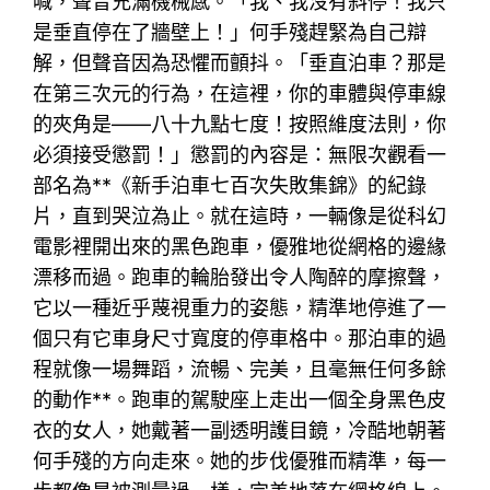
喊，聲音充滿機械感。「我、我沒有斜停！我只
是垂直停在了牆壁上！」何手殘趕緊為自己辯
解，但聲音因為恐懼而顫抖。「垂直泊車？那是
在第三次元的行為，在這裡，你的車體與停車線
的夾角是——八十九點七度！按照維度法則，你
必須接受懲罰！」懲罰的內容是：無限次觀看一
部名為**《新手泊車七百次失敗集錦》的紀錄
片，直到哭泣為止。就在這時，一輛像是從科幻
電影裡開出來的黑色跑車，優雅地從網格的邊緣
漂移而過。跑車的輪胎發出令人陶醉的摩擦聲，
它以一種近乎蔑視重力的姿態，精準地停進了一
個只有它車身尺寸寬度的停車格中。那泊車的過
程就像一場舞蹈，流暢、完美，且毫無任何多餘
的動作**。跑車的駕駛座上走出一個全身黑色皮
衣的女人，她戴著一副透明護目鏡，冷酷地朝著
何手殘的方向走來。她的步伐優雅而精準，每一