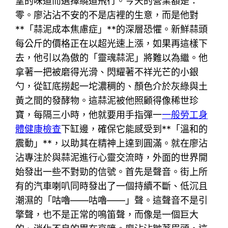
望的味道而選擇繞道飛行。今天的營業額是：
零。廖沾沾不安的不是店裡的生意，而是他對
**「蒜泥成本焦慮症」**的深層恐懼。新鮮蒜頭
每公斤的價格正在以超光速上漲，如果再這樣下
去，他引以為傲的「靈魂蒜泥」將難以為繼。他
拿著一把被磨得光滑、閃耀著不祥光芒的小銀
勺，從缸底撈起一坨濃稠的、顏色介於灰綠與土
黃之間的發酵物。這蒜泥被他照顧得像稀世珍
寶，每隔三小時，他就要用手指彈一
一般勞工身
體健康檢查
下缸邊，確保它能感受到**「溫和的
震動」**，以助其在精神上達到圓滿。就在廖沾
沾專注於與蒜泥進行心靈交流時，外面的世界開
始發出一些不對勁的信號。首先是聲音。街上所
有的汽車喇叭同時發出了一個持續不斷、低沉且
潮濕的「咕嚕——咕嚕——」聲。這聲音不是引
擎聲，也不是正常的鳴笛聲，而像是一個巨大