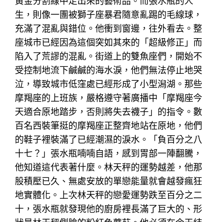
黃金分割線中走出來的藝術品。而張水瓶的人
生，則像一團被獅子座暴君隨意亂踢的毛線球，
充滿了混亂與錯位。他衝到窗邊，往外看去。整
座城市已經因為這個突如其來的「超級修正」而
陷入了荒謬的混亂。街道上的雙魚座們，開始不
受控制地流下鹹鹹的海水淚，他們無法停止地哭
泣，導致城市低窪處已經形成了小型潟湖。那些
摩羯座的上班族，嚴格遵守著廣播中「摩羯座今
天適合原地踏步，否則將失去襪子」的指令。數
百名西裝筆挺的摩羯座正整齊地站在原地，他們
的鞋子裡裝滿了已經潮濕的淚水。「負百分之八
十七？」張水瓶喃喃自語，感到胃部一陣翻騰，
他知道這代表著什麼。林天秤的運勢越差，他那
股積壓已久、無處安放的單戀能量就會越發瘋狂
地實體化。上次林天秤的戀愛運勢跌至百分之二
十，張水瓶就發現他的廚房裡長滿了巨大的、形