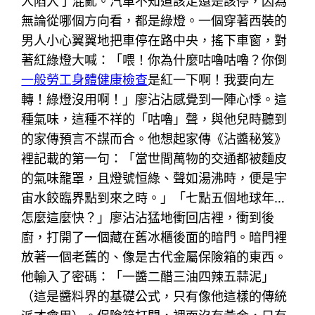
人陷入了混亂。汽車不知道該走還是該停，因為
無論從哪個方向看，都是綠燈。一個穿著西裝的
男人小心翼翼地把車停在路中央，搖下車窗，對
著紅綠燈大喊：「喂！你為什麼咕嚕咕嚕？你倒
一般勞工身體健康檢查
是紅一下啊！我要向左
轉！綠燈沒用啊！」廖沾沾感覺到一陣心悸。這
種氣味，這種不祥的「咕嚕」聲，與他兒時聽到
的家傳預言不謀而合。他想起家傳《沾醬秘笈》
裡記載的第一句：「當世間萬物的交通都被麵皮
的氣味籠罩，且燈號恒綠、聲如湯沸時，便是宇
宙水餃臨界點到來之時。」「七點五個地球年…
怎麼這麼快？」廖沾沾猛地衝回店裡，衝到後
廚，打開了一個藏在舊冰櫃後面的暗門。暗門裡
放著一個老舊的、像是古代金屬保險箱的東西。
他輸入了密碼：「一醬二醋三油四辣五蒜泥」
（這是醬料界的基礎公式，只有像他這樣的傳統