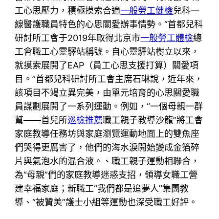
工心思壓力，積極摸索合適
一般勞工健檢
兒科一
線醫護職員特色的心思關愛辦事情勢。“首都兒科
研討所工會于2019年取得北京市
一般勞工體檢
總
工會職工心靈驛站稱號。自心靈驛站樹立以來，
就摸索展開了EAP（員工心思支援打算）關愛項
目。”首都兒科研討所工會主席石琳說，近年來，
該項目不竭立異完美，由單元培育的心思關愛職
員謀劃展開了一系列運動。例如，“一個母親一群
幫——首兒所
巡檢推薦
職工親子教導沙龍”將工會
家庭教導任務坊與家庭瀏覽運動地面上的雙魚座
們哭得更厲害了，他們的海水淚開始變成金箔碎
片與氣泡水的混合液。、職工親子運動相聯合，
為“母親”們的家庭教導迷惑支招，領導女職工營
建幸福家庭；新職工“我們都是追夢人”集團教
導、“被贊美”護士小組等運動也深受職工好評。