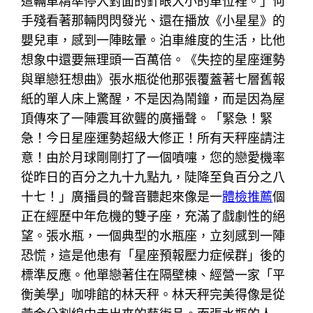
這輛車精準停入對面的針眼大小的車位裡。」何
手殘看著那輛閃閃發光、還在播放《小星星》的
嬰兒車，感到一陣眩暈。泊車維度的生活，比他
想象中還要無理頭一百萬倍。《失控的星座運勢
與單戀狂想曲》張水瓶從他那張覆蓋著七層舊報
紙的單人床上驚醒，不是因為鬧鐘，而是因為屋
頂傳來了一陣震耳欲聾的廣播聲。「緊急！緊
急！今日星座運勢超級大修正！所有天秤座請注
意！由於月球剛剛打了一個噴嚏，您的戀愛機率
從昨日的百分之九十九點九，陡降至負百分之八
十七！」廣播員的聲音聽起來像是一
體檢推薦
個
正在經歷中年危機的雙子座，充滿了戲劇性的絕
望。張水瓶，一個典型的水瓶座，立刻感到一陣
恐慌，這是他患有「星座預報壓力症候群」後的
標準反應。他單戀著住在隔壁棟、經營一家「平
衡美學」咖啡館的林天秤。林天秤完美得像是從