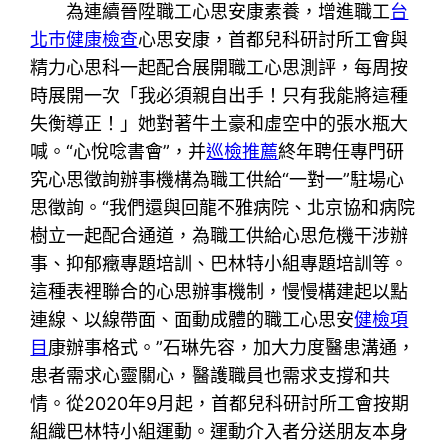
為連續晉陞職工心思安康素養，增進職工
台
北巿健康檢查
心思安康，首都兒科研討所工會與
精力心思科一起配合展開職工心思測評，每周按
時展開一次「我必須親自出手！只有我能將這種
失衡導正！」她對著牛土豪和虛空中的張水瓶大
喊。“心悅唸書會”，并
巡檢推薦
終年聘任專門研
究心思徵詢辦事機構為職工供給“一對一”駐場心
思徵詢。“我們還與回龍不雅病院、北京協和病院
樹立一起配合通道，為職工供給心思危機干涉辦
事、抑郁癥專題培訓、巴林特小組專題培訓等。
這種表裡聯合的心思辦事機制，慢慢構建起以點
連線、以線帶面、面動成體的職工心思安
健檢項
目
康辦事格式。”石琳先容，加大力度醫患溝通，
患者需求心靈關心，醫護職員也需求支撐和共
情。從2020年9月起，首都兒科研討所工會按期
組織巴林特小組運動。運動介入者分送朋友本身