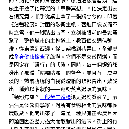
的、消化不良的胃在哀嚎。廖沾沾皺著眉頭，這
嚴重干擾了他蒜泥的「寧靜冥想」。他決定出去
看個究竟，順手從桌上拿了一張髒兮兮的，印著
《沾醬秘笈》封面的皺衛生紙，塞進口袋以備不
時之需。他一腳踏出店門，立刻被眼前的景象震
驚了。整條城市的主幹道上，數百個交通信號
燈，從東邊到西邊，從高架橋到巷弄口，全部變
成
全身健康檢查
了綠燈。它們不是交替閃爍，而
是固定在「通行」的狀態，同時，每一個燈箱都
發出了那種「咕嚕咕嚕」的聲音，並且有一層淡
淡的、熱氣騰騰的白霧從燈箱的頂部冒出，散發
出一種難以名狀的——麵粉蒸煮過頭的氣味。
「麵粉焦慮？
一般勞工體檢
還是過度發酵？」廖
沾沾是個醬料學家，對所有食物相關的氣味都極
度敏感。他聞出來了，這是一種只有在極度巨大
的麵團因為壓力過大而散發出的氣味。街上的行