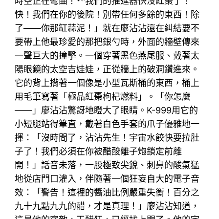
時空正在彎曲！**我們的推進器快沒紅棗了！
快！我們在你的後院！別帶任何多餘的東西！除
了——你那缸蒜泥！」就在廖沾沾還在糾結要不
要帶上他最珍愛的那把銀勺時，外面的牆壁傳來
一聲巨大的撞擊。一個穿著黑色燕尾服、戴著太
陽眼鏡的太空吉娃娃，正從牆上的破洞鑽進來。
它的背上揹著一個像是小型瓦斯桶的東西，桶上
用毛筆寫著「極品紅棗枸杞燃料」。「你怎麼
——」廖沾沾驚訝地瞪大了眼睛。K-999用它的
小短腿站得筆直，戴著白色手套的爪子優雅地一
揮：「沒時間了，沾沾先生！宇宙水餃快要拉肚
子了！我們必須在你被醋酸離子炮鎖定前離
開！」話音未落，一股極致尖銳、刺鼻的酸氣猛
地從店門口灌入，伴隨著一個狂妄自大的電子音
效：「警告！這裡的醬油比例嚴重失衡！百分之
九十九點九九的醋，才是真理！」廖沾沾知道，