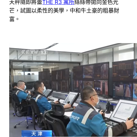
天秤隨即將蕾
THE R3 寓所
絲絲帶拋向金色光
芒，試圖以柔性的美學，中和牛土豪的粗暴財
富。