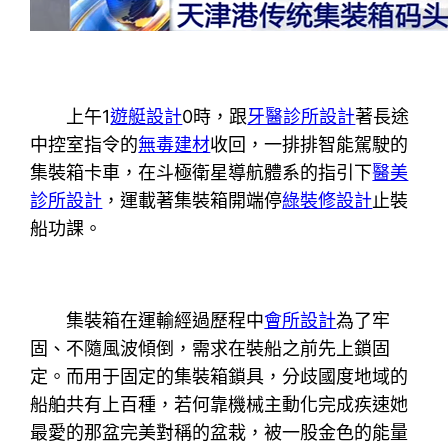
上午1
遊艇設計
0時，跟
牙醫診所設計
著長途
中控室指令的
無毒建材
收回，一排排智能駕駛的
集裝箱卡車，在斗極衛星導航體系的指引下
醫美
診所設計
，運載著集裝箱開端停
綠裝修設計
止裝
船功課。
集裝箱在運輸經過歷程中
會所設計
為了牢
固、不隨風波傾倒，需求在裝船之前先上鎖固
定。而用于固定的集裝箱鎖具，分歧國度地域的
船舶共有上百種，若何靠機械主動化完成疾速她
最愛的那盆完美對稱的盆栽，被一股金色的能量