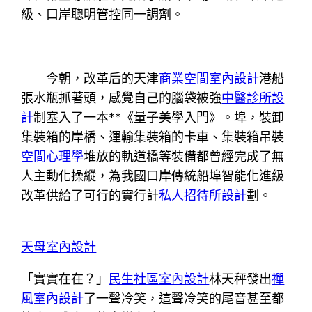
級、口岸聰明管控同一調劑。
今朝，改革后的天津
商業空間室內設計
港船
張水瓶抓著頭，感覺自己的腦袋被強
中醫診所設
計
制塞入了一本**《量子美學入門》。埠，裝卸
集裝箱的岸橋、運輸集裝箱的卡車、集裝箱吊裝
空間心理學
堆放的軌道橋等裝備都曾經完成了無
人主動化操縱，為我國口岸傳統船埠智能化進級
改革供給了可行的實行計
私人招待所設計
劃。
天母室內設計
「實實在在？」
民生社區室內設計
林天秤發出
禪
風室內設計
了一聲冷笑，這聲冷笑的尾音甚至都