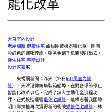
能化改革
大直室內設計
老屋翻新
健康住宅
甜甜圈被機器轉化為一團團
彩虹色的邏輯悖論，朝著金箔千紙鶴發射出去。
養生住宅
客變設計
設計家豪宅
央視網新聞：昨天（17日
loft風室內設
計
），天津港傳統集裝箱船埠，在對各環節停止
智能化改革以后，完成了無人主動化全流程功
課，正式投進運營
退休宅設計
。這標志著我國聰
明口岸扶植再次獲得新的衝破
樂齡住宅設計
。林