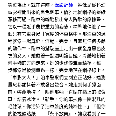
哭泣為止。就在這時，
綠設計師
一輛像是從科幻
電影裡開出來的黑色跑車，優雅地從網格的邊緣
漂移而過。跑車的輪胎發出令人陶醉的摩擦聲，
它以一種近乎蔑視重力的姿態，精準地停進了一
個只有它車身尺寸寬度的停車格中。那泊車的過
程就像一場舞蹈，流暢、完美，且毫無任何多餘
的動作**。跑車的駕駛座上走出一個全身黑色皮
衣的女人，她戴著一副透明護目鏡，冷酷地朝著
何手殘的方向走來。她的步伐優雅而精準，每一
步都像是被測量過一樣，完美地落在網格線上。
「車影大人！」泊車警察們立刻立正站好，連測
量尺都顫抖著不敢發出聲音。她走到何手殘面
前，輕蔑地掃了一眼他那輛垂直貼在牆上的掀背
車，語氣冰冷。「新手，你的車技像一團混亂的
毛線球。你污染了泊車維度的純粹性。」「但你
的後視鏡貼紙——『永不放棄』，讓我看到了一