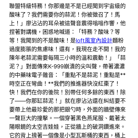
聯盟特級特務！你那邊是不是已經聞到宇宙級的
酸味了？我們需要你的蒜泥！你被徵召了！馬
上！」廖沾沾的耳朵被這聲音震得嗡嗡作響，他
捏著對講機，困惑地喊道：「特務？酸味？等
等！我聞到的不是酸味！是
loft風室內設計
麵粉
過度膨脹的焦慮味！還有，我現在走不開！我的
陳年老蒜泥需要每隔三小時的溫和震動！」「蒜
泥？」對面傳來K-999崩潰的尖叫聲，帶著濃濃
的中藥味電子雜音：「重點不是蒜泥！重點是**
時空正在彎曲！**我們的推進器快沒紅棗了！
快！我們在你的後院！別帶任何多餘的東西！除
了——你那缸蒜泥！」就在廖沾沾還在糾結要不
要帶上他最珍愛的那把銀勺時，外面的牆壁傳來
一聲巨大的撞擊。一個穿著黑色燕尾服、戴著太
陽眼鏡的太空吉娃娃，正從牆上的破洞鑽進來。
它的背上揹著一個像是小型瓦斯桶的東西，桶上