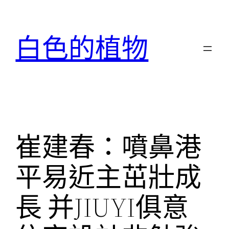
跳
至
白色的植物
主
要
內
容
崔建春：噴鼻港
平易近主茁壯成
長 并JIUYI俱意