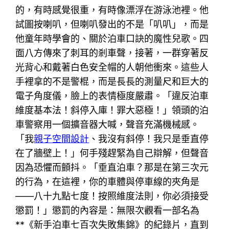
的，有時感覺很重，有時像漂浮在游泳池裡。他
試圖按喇叭，但喇叭發出的不是「叭叭」，而是
他童年時學會的、關於泊車口訣的魔性兒歌。四
面八方傳來了刺耳的剎車聲，接著，一群穿著反
光背心和戴著白色安全帽的人朝他衝來。這些人
手裡拿的不是警棍，而是長長的測量尺和巨大的
電子角度儀，臉上的表情極度嚴肅。「違反泊車
維度基本法！斜停入庫！罪大惡極！」領頭的泊
車警察用一個擴音器大喊，聲音充滿機械感。
「我
親子空間設計
、我沒有斜停！我只是垂直停
在了牆壁上！」何手殘趕緊為自己辯解，但聲音
因為恐懼而顫抖。「垂直泊車？那是在第三次元
的行為，在這裡，你的車體與停車線的夾角是
——八十九點七度！按照維度法則，你必須接受
懲罰！」懲罰的內容是：無限次觀看一部名為
**《新手泊車七百次失敗集錦》的紀錄片，直到