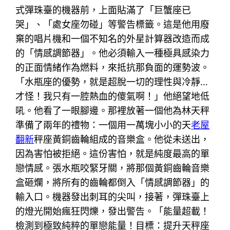
式彈珠臺的機器前，上面貼滿了「巨蟹座已
哭」、「處女座勿碰」等警告標籤。這是他用廢
棄的唱片機和一個不知名的外星計算器改造而成
的「情感調節器」。他必須輸入一種極具感染力
的正面情緒作為燃料，來抵抗那負面的運勢波。
「水瓶座的優勢，就是超脫一切的理性與冷靜…
才怪！我只有一腔熱血的傻氣啊！」他絕望地低
吼。他看了一眼腳邊。那裡放著一個他為林天秤
準備了兩年的禮物：一個用一萬塊小小的天
老屋
翻新
秤座黃銅齒輪組成的音樂盒。他從未送出，
因為害怕被拒絕。這份害怕，就是純度最高的單
戀情感。張水瓶咬緊牙關，將那個黃銅齒輪音樂
盒砸爛，將所有的齒輪都倒入「情感調節器」的
輸入口。機器發出刺耳的尖叫，接著，彈珠臺上
的燈光開始瘋狂閃爍，發出警告。「能量超載！
檢測到極致純粹的單戀能量！目標：提升天秤座