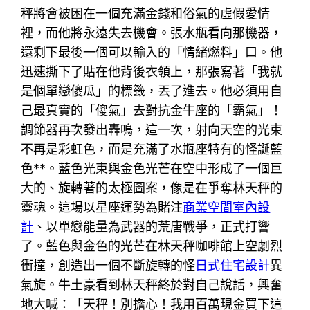
秤將會被困在一個充滿金錢和俗氣的虛假愛情
裡，而他將永遠失去機會。張水瓶看向那機器，
還剩下最後一個可以輸入的「情緒燃料」口。他
迅速撕下了貼在他背後衣領上，那張寫著「我就
是個單戀傻瓜」的標籤，丟了進去。他必須用自
己最真實的「傻氣」去對抗金牛座的「霸氣」！
調節器再次發出轟鳴，這一次，射向天空的光束
不再是彩虹色，而是充滿了水瓶座特有的怪誕藍
色**。藍色光束與金色光芒在空中形成了一個巨
大的、旋轉著的太極圖案，像是在爭奪林天秤的
靈魂。這場以星座運勢為賭注
商業空間室內設
計
、以單戀能量為武器的荒唐戰爭，正式打響
了。藍色與金色的光芒在林天秤咖啡館上空劇烈
衝撞，創造出一個不斷旋轉的怪
日式住宅設計
異
氣旋。牛土豪看到林天秤終於對自己說話，興奮
地大喊：「天秤！別擔心！我用百萬現金買下這