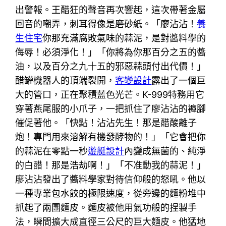
出警報。王醋狂的聲音再次響起，這次帶著金屬
回音的嘲弄，刺耳得像是磨砂紙。「廖沾沾！
養
生住宅
你那充滿腐敗氣味的蒜泥，是對醬料學的
侮辱！必須淨化！」「你將為你那百分之五的醬
油，以及百分之九十五的邪惡蒜頭付出代價！」
醋罐機器人的頂端裂開，
客變設計
露出了一個巨
大的管口，正在聚積藍色光芒。K-999特務用它
穿著燕尾服的小爪子，一把抓住了廖沾沾的褲腳
催促著他。「快點！沾沾先生！那是醋酸離子
炮！專門用來溶解有機發酵物的！」「它會把你
的蒜泥在零點一秒
遊艇設計
內變成無菌的、純淨
的白醋！那是浩劫啊！」「不准動我的蒜泥！」
廖沾沾發出了醬料學家對待信仰般的怒吼。他以
一種專業包水餃的極限速度，從旁邊的麵粉堆中
抓起了兩團麵皮。麵皮被他用氣功般的捏製手
法，瞬間擴大成直徑三公尺的巨大麵皮。他猛地