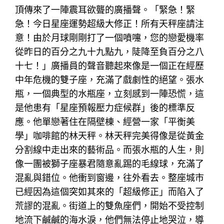
頂傳來了一陣震耳欲聾的廣播聲。「緊急！緊
急！今日星座運勢超級大修正！所有天秤座請注
意！由於月球剛剛打了一個噴嚏，您的戀愛機率
從昨日的百分之九十九點九，陡降至負百分之八
十七！」廣播員的聲音聽起來像是一個正在經歷
中年危機的雙子座，充滿了戲劇性的絕望。張水
瓶，一個典型的水瓶座，立刻感到一陣恐慌，這
是他患有「星座預報壓力症候群」後的標準反
應。他單戀著住在隔壁棟、經營一家「平衡美
學」咖啡館的林天秤。林天秤完美得像是從黃金
分割線中走出來的藝術品。而張水瓶的人生，則
像一團被獅子座暴君隨意亂踢的毛線球，充滿了
混亂與錯位。他衝到窗邊，往外看去。整座城市
已經因為這個突如其來的「超級修正」而陷入了
荒謬的混亂。街道上的雙魚座們，開始不受控制
地流下鹹鹹的海水淚，他們無法停止地哭泣，導