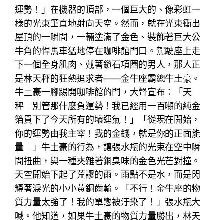
運勢！」在機器的頂部，一個巨大的、像彩虹一
樣的光束筆直地射向天空。然而，就在光束衝出
屋頂的一瞬間，一輛塗滿了金色、裝飾著巨大公
牛角的悍馬車猛地停在咖啡館門口。駕駛座上走
下一個全身肌肉、戴著鑽石項圈的男人，那人正
是林天秤的狂熱追求者——金牛座霸總牛土豪。
牛土豪一腳踢開咖啡館的門，大聲宣布：「天
秤！別管那什麼負運勢！我已經用一百噸的純金
箔買下了今天所有的壞運氣！」「從現在開始，
你的運勢由我主宰！我的金錢，就是你的正面能
量！」牛土豪的行為，讓張水瓶的光束在空中瞬
間扭曲，與一種夾雜著銅臭味的金色光芒對撞。
天空開始下起了荒謬的雨。雨點不是水，而是閃
耀著淚光的小小黃銅齒輪。「不行！金牛座的物
質力量太強了！我的單戀被汙染了！」張水瓶大
喊。他知道，如果牛土豪的物質力量勝出，林天