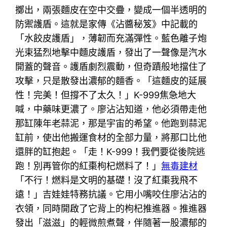
擲出，兩張麵皮在空中交疊，變成一個半透明的
防禦護盾。這就是家傳《沾醬秘笈》中記載的
「水餃皮護盾」，薄韌而充滿彈性。藍色離子炮
光束猛烈地擊中麵皮護盾，發出了一聲像是汽水
開蓋的聲音。護盾劇烈震動，但奇蹟般地擋住了
攻擊，只是散發出濃郁的麵香。「這麵皮的延展
性！完美！但撐不了太久！」K-999焦急地大
喊，中藥味更濃了。廖沾沾知道，他必須帶走他
那缸陳年老蒜泥，那是宇宙的希望。他跑到蒜泥
缸前，使出他搬運食材的全部力量，將那口比他
還胖的缸抱起。「走！K-999！我們要從後院逃
跑！別再管你的紅棗枸杞燃料了！」
無毒建材
「不行！燃料是文明的基礎！沒了紅棗我飛不
遠！」吉娃娃特務抗議。它用小嘴咬住廖沾沾的
衣領，同時開啟了它背上的枸杞推進器。推進器
發出「滋滋」的輕微煎煮聲，伴隨著一股濃郁的