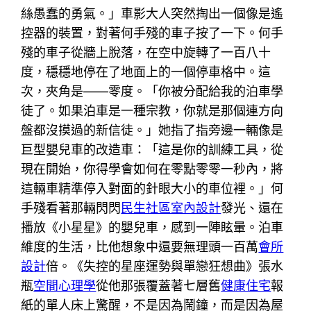
絲愚蠢的勇氣。」車影大人突然掏出一個像是遙
控器的裝置，對著何手殘的車子按了一下。何手
殘的車子從牆上脫落，在空中旋轉了一百八十
度，穩穩地停在了地面上的一個停車格中。這
次，夾角是——零度。「你被分配給我的泊車學
徒了。如果泊車是一種宗教，你就是那個連方向
盤都沒摸過的新信徒。」她指了指旁邊一輛像是
巨型嬰兒車的改造車：「這是你的訓練工具，從
現在開始，你得學會如何在零點零零一秒內，將
這輛車精準停入對面的針眼大小的車位裡。」何
手殘看著那輛閃閃
民生社區室內設計
發光、還在
播放《小星星》的嬰兒車，感到一陣眩暈。泊車
維度的生活，比他想象中還要無理頭一百萬
會所
設計
倍。《失控的星座運勢與單戀狂想曲》張水
瓶
空間心理學
從他那張覆蓋著七層舊
健康住宅
報
紙的單人床上驚醒，不是因為鬧鐘，而是因為屋