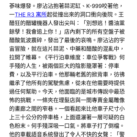
蔘味爆發。廖沾沾抱著蒜泥缸、K-999咬著他，
一
THE R3 寓所
起從撞出來的洞口衝向後院。王
醋狂的醋罐機器人發出尖叫：「別想逃！醬油黨
餘孽！我會追上你！」店內剩下的所有空盤子被
醋酸氣波震碎，發出了最後的哀鳴。廖沾沾的宇
宙冒險，就在這片蒜泥、中藥和醋酸的混亂中，
拉開了帷幕。《平行泊車維度：車位爭奪戰》何
手殘的人生，被兩個巨大的陰影籠罩著：停車
費，以及平行泊車。他那輛老舊的掀背車，彷彿
繼承了他所有的駕駛焦慮，從未在他需要時提供
過任何幫助。今天，他面臨的是城市傳說中最恐
怖的挑戰，一條夾在理髮店與一間專賣金屬雕像
的畫廊之間的窄巷。一個看起來比他車子尺寸小
上三十公分的停車格，上面還灑著一層可疑的白
色粉末。何手殘深吸一口氣。將車子打了倒檔。
他的車載語音系統發出了令人不快的女聲：「警