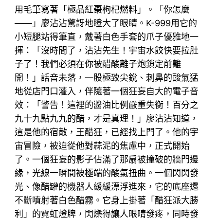
用毛筆寫著「極品紅棗枸杞燃料」。「你怎麼
——」廖沾沾驚訝地瞪大了眼睛。K-999用它的
小短腿站得筆直，戴著白色手套的爪子優雅地一
揮：「沒時間了，沾沾先生！宇宙水餃快要拉肚
子了！我們必須在你被醋酸離子炮鎖定前離
開！」話音未落，一股極致尖銳、刺鼻的酸氣猛
地從店門口灌入，伴隨著一個狂妄自大的電子音
效：「警告！這裡的醬油比例嚴重失衡！百分之
九十九點九九的醋，才是真理！」廖沾沾知道，
這是他的宿敵，王醋狂，已經找上門了。他的宇
宙冒險，被迫從他對蒜泥的焦慮中，正式開始
了。一個狂妄的影子佔滿了那扇被撞破的牆門邊
緣，光線一瞬間被極端的酸氣扭曲。一個閃閃發
光、像醋罐的機器人緩緩漂浮進來，它的底座還
不斷噴射著白色醋霧。它身上掛著「醋狂派大勝
利」的霓虹燈牌，閃爍得讓人眼睛發疼，同時發