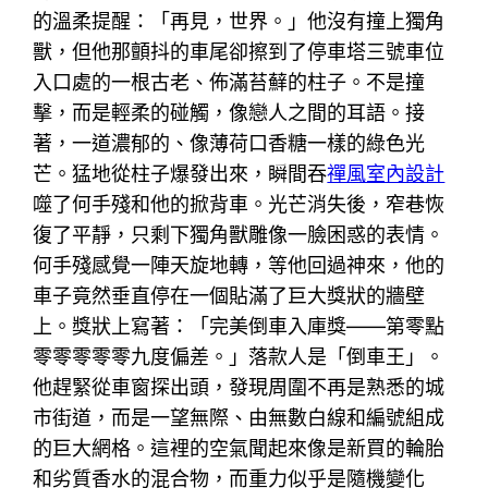
的溫柔提醒：「再見，世界。」他沒有撞上獨角
獸，但他那顫抖的車尾卻擦到了停車塔三號車位
入口處的一根古老、佈滿苔蘚的柱子。不是撞
擊，而是輕柔的碰觸，像戀人之間的耳語。接
著，一道濃郁的、像薄荷口香糖一樣的綠色光
芒。猛地從柱子爆發出來，瞬間吞
禪風室內設計
噬了何手殘和他的掀背車。光芒消失後，窄巷恢
復了平靜，只剩下獨角獸雕像一臉困惑的表情。
何手殘感覺一陣天旋地轉，等他回過神來，他的
車子竟然垂直停在一個貼滿了巨大獎狀的牆壁
上。獎狀上寫著：「完美倒車入庫獎——第零點
零零零零零九度偏差。」落款人是「倒車王」。
他趕緊從車窗探出頭，發現周圍不再是熟悉的城
市街道，而是一望無際、由無數白線和編號組成
的巨大網格。這裡的空氣聞起來像是新買的輪胎
和劣質香水的混合物，而重力似乎是隨機變化