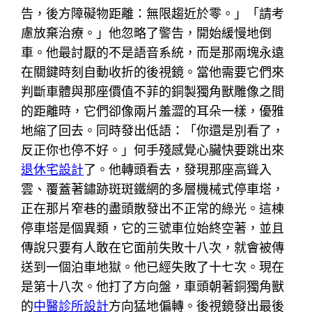
告，後方障礙物距離：無限趨近於零。」「請考
慮放棄治療。」他忽略了警告，開始緩慢地倒
車。他最討厭的不是語音系統，而是那兩塊永遠
在關鍵時刻自動收折的後視鏡。當他需要它們來
判斷車體與那座價值不菲的銅製獨角獸雕像之間
的距離時，它們卻像兩片羞澀的耳朵一樣，優雅
地縮了回去。同時發出低語：「你還是別看了，
反正你也停不好。」何手殘感覺心臟快要跳出來
退休宅設計
了。他轉頭看去，發現那座高聳入
雲、覆蓋著鏽跡斑斑鐵網的多層機械式停車塔，
正在那片窄巷的盡頭散發出不正常的綠光。這棟
停車塔是個異類，它的三號車位始終空著，並且
傳說只要有人敢在它面前失敗十八次，就會被傳
送到一個泊車地獄。他已經失敗了十七次。現在
是第十八次。他打了方向盤，車頭朝著銅獨角獸
的
中醫診所設計
方向猛地偏轉。後視鏡發出最後