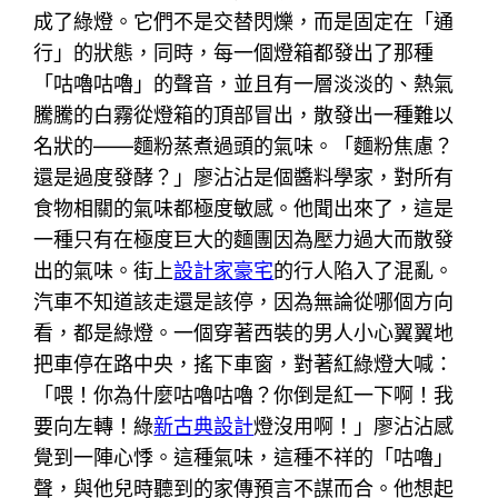
成了綠燈。它們不是交替閃爍，而是固定在「通
行」的狀態，同時，每一個燈箱都發出了那種
「咕嚕咕嚕」的聲音，並且有一層淡淡的、熱氣
騰騰的白霧從燈箱的頂部冒出，散發出一種難以
名狀的——麵粉蒸煮過頭的氣味。「麵粉焦慮？
還是過度發酵？」廖沾沾是個醬料學家，對所有
食物相關的氣味都極度敏感。他聞出來了，這是
一種只有在極度巨大的麵團因為壓力過大而散發
出的氣味。街上
設計家豪宅
的行人陷入了混亂。
汽車不知道該走還是該停，因為無論從哪個方向
看，都是綠燈。一個穿著西裝的男人小心翼翼地
把車停在路中央，搖下車窗，對著紅綠燈大喊：
「喂！你為什麼咕嚕咕嚕？你倒是紅一下啊！我
要向左轉！綠
新古典設計
燈沒用啊！」廖沾沾感
覺到一陣心悸。這種氣味，這種不祥的「咕嚕」
聲，與他兒時聽到的家傳預言不謀而合。他想起