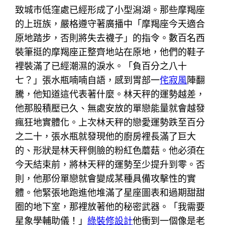
致城市低窪處已經形成了小型潟湖。那些摩羯座
的上班族，嚴格遵守著廣播中「摩羯座今天適合
原地踏步，否則將失去襪子」的指令。數百名西
裝筆挺的摩羯座正整齊地站在原地，他們的鞋子
裡裝滿了已經潮濕的淚水。「負百分之八十
七？」張水瓶喃喃自語，感到胃部一
侘寂風
陣翻
騰，他知道這代表著什麼。林天秤的運勢越差，
他那股積壓已久、無處安放的單戀能量就會越發
瘋狂地實體化。上次林天秤的戀愛運勢跌至百分
之二十，張水瓶就發現他的廚房裡長滿了巨大
的、形狀是林天秤側臉的粉紅色蘑菇。他必須在
今天結束前，將林天秤的運勢至少提升到零。否
則，他那份單戀就會變成某種具備攻擊性的實
體。他緊張地跑進他堆滿了星座圖表和過期甜甜
圈的地下室，那裡放著他的秘密武器。「我需要
星象學輔助儀！」
綠裝修設計
他衝到一個像是老