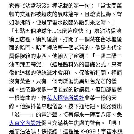
家傳《沾醬秘笈》裡記載的第一句：「當世間萬
物的交通都被麵皮的氣味籠罩，且燈號恒綠、聲
如湯沸時，便是宇宙水餃臨界點到來之時。」
「七點五個地球年…怎麼這麼快？」廖沾沾猛地
衝回店裡，衝到後廚，打開了一個藏在舊冰櫃後
面的暗門。暗門裡放著一個老舊的、像是古代金
屬保險箱的東西。他輸入了密碼：「一醬二醋三
油四辣五蒜泥」（這是醬料界的基礎公式，只有
像他這樣的傳統派才會用）。保險箱打開，裡面
沒有黃金，只有一個閃爍著詭異紅色光芒的儀
器。這儀器很像一個老式的對講機，但頂部插著
一根彎曲的、像
私人招待所設計
韭菜一樣的天
線。他顫抖著拿起儀器，按下通話鈕。儀器發出
「滋——」的電流聲，接著傳來一陣高八度、急
大直室內設計
促且充滿養生焦慮的聲音。「喂！
是廖沾沾嗎！快接聽！這裡是 K-999！宇宙水餃