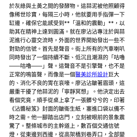
於灰綠與土黃之間的發酵物。這蒜泥被他照顧得
像稀世珍寶，每隔三小時，他就要用手指彈一下
缸邊，確保它能感受到**「溫和的震動」**，以
助其在精神上達到圓滿。就在廖沾沾專注於與蒜
泥進行心靈交流時，外面的世界開始發出一些不
對勁的信號。首先是聲音。街上所有的汽車喇叭
同時發出了一個持續不斷、低沉且潮濕的「咕嚕
——咕嚕——」聲。這聲音不是引擎聲，也不是
正常的鳴笛聲，而像是一個
醫美診所設計
巨大
的、消化不良的胃在哀嚎。廖沾沾皺著眉頭，這
嚴重干擾了他蒜泥的「寧靜冥想」。他決定出去
看個究竟，順手從桌上拿了一張髒兮兮的，印著
《沾醬秘笈》封面的皺衛生紙，塞進口袋以備不
時之需。他一腳踏出店門，立刻被眼前的景象震
驚了。整條城市的主幹道上，數百個交通信號
燈，從東邊到西邊，從高架橋到巷弄口，全部變