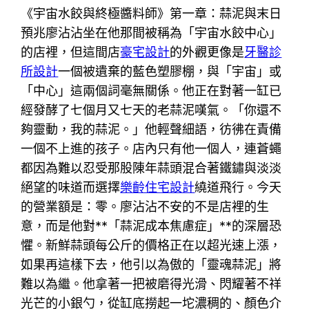
《宇宙水餃與終極醬料師》第一章：蒜泥與末日
預兆廖沾沾坐在他那間被稱為「宇宙水餃中心」
的店裡，但這間店
豪宅設計
的外觀更像是
牙醫診
所設計
一個被遺棄的藍色塑膠棚，與「宇宙」或
「中心」這兩個詞毫無關係。他正在對著一缸已
經發酵了七個月又七天的老蒜泥嘆氣。「你還不
夠靈動，我的蒜泥。」他輕聲細語，彷彿在責備
一個不上進的孩子。店內只有他一個人，連蒼蠅
都因為難以忍受那股陳年蒜頭混合著鐵鏽與淡淡
絕望的味道而選擇
樂齡住宅設計
繞道飛行。今天
的營業額是：零。廖沾沾不安的不是店裡的生
意，而是他對**「蒜泥成本焦慮症」**的深層恐
懼。新鮮蒜頭每公斤的價格正在以超光速上漲，
如果再這樣下去，他引以為傲的「靈魂蒜泥」將
難以為繼。他拿著一把被磨得光滑、閃耀著不祥
光芒的小銀勺，從缸底撈起一坨濃稠的、顏色介