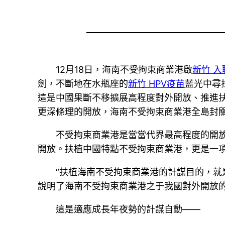
12月18日，海南不受拘束商業港啟
新竹 入
劍，不斷地在水瓶座的
新竹 HPV疫苗
藍光中尋
這是中國果斷不移擴展高程度對外開放、推進
更深條理的開放，海南不受拘束商業港全島封
不受拘束商業港是當當代界最高程度的開
開放。扶植中國特點不受拘束商業港，更是一
“扶植海南不受拘束商業港的計謀目的，就
說明了海南不受拘束商業港之于我國對外開放
這是適應成長年夜勢的計謀自動——