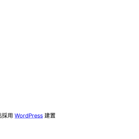
站採用
WordPress
建置