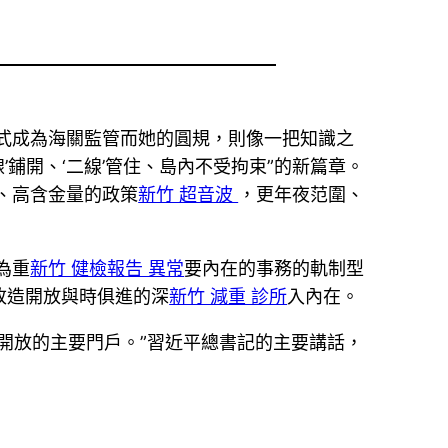
式成為海關監管而她的圓規，則像一把知識之
’鋪開、‘二線’管住、島內不受拘束”的新篇章。
、高含金量的政策
新竹 超音波
，更年夜范圍、
為重
新竹 健檢報告 異常
要內在的事務的軌制型
改造開放與時俱進的深
新竹 減重 診所
入內在。
開放的主要門戶。”習近平總書記的主要講話，