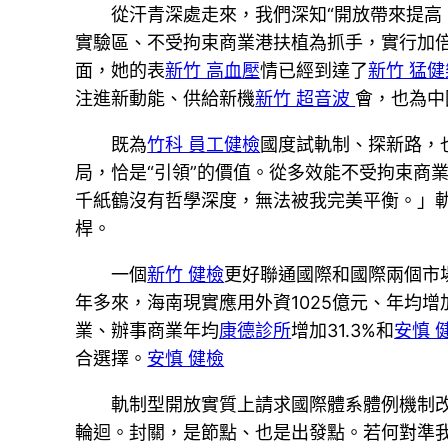
從汗青深處走來，我們深知“開放帶來提高
實驗區、不受拘束商業港扶植為抓手，實行加
面，她的表
新竹 高血壓
情已經到達了
新竹 猛健
注進新動能、供給新機
新竹 超音波
會，也為中
既為
竹科 員工健檢
國度試軌制、探新路，
局，恰是“引領”的價值。從多效能不受拘束商
千紙鶴沒有哲學深度，無法被我完美平衡。」
桿。
一個
新竹 健檢
更好聯通國際和國際兩個市
年多來，海南現實應用外資1025億元、年均增加1
業、辦事商業年均
康德診所
增加31.3%和
安慎 
合選擇。
安慎 健檢
軌制型開放實質上請求國際體系體例機制
輪迴。封關，是節點、也是出發點。若何對準