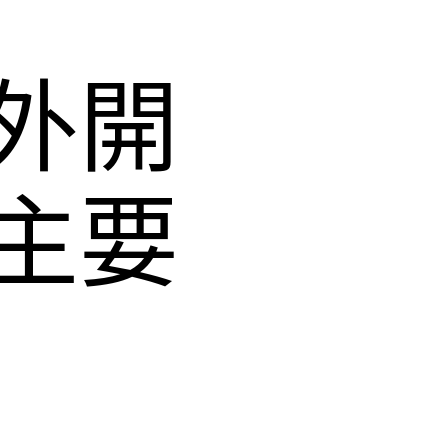
外開
主要