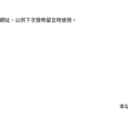
網址，以供下次發佈留言時使用。
本