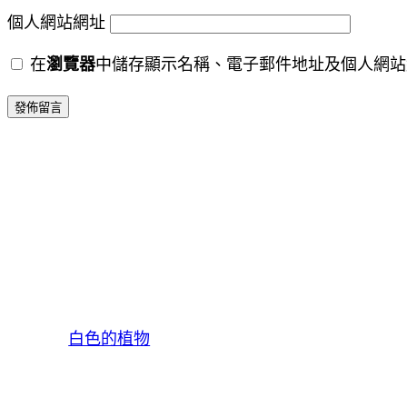
個人網站網址
在
瀏覽器
中儲存顯示名稱、電子郵件地址及個人網站
白色的植物