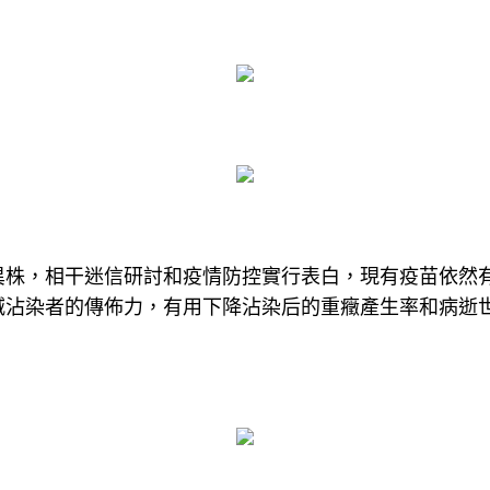
異株，相干迷信研討和疫情防控實行表白，現有疫苗依然
減沾染者的傳佈力，有用下降沾染后的重癥產生率和病逝