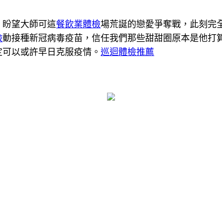
，盼望大師可這
餐飲業體檢
場荒誕的戀愛爭奪戰，此刻完全
檢
動接種新冠病毒疫苗，信任我們那些甜甜圈原本是他打
定可以或許早日克服疫情。
巡迴體檢推薦