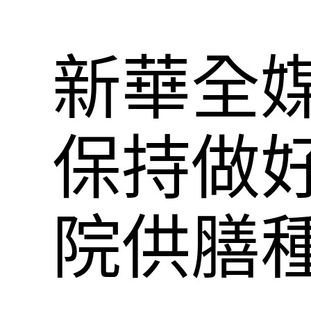
新華全
保持做
院供膳