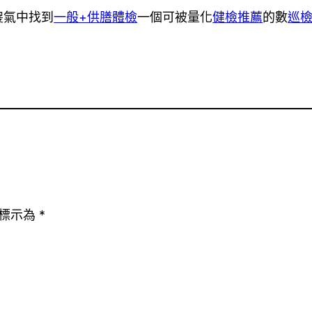
傻氣中找到
一般+供膳體檢
一個可被量化
健檢推薦
的數
巡
標示為
*