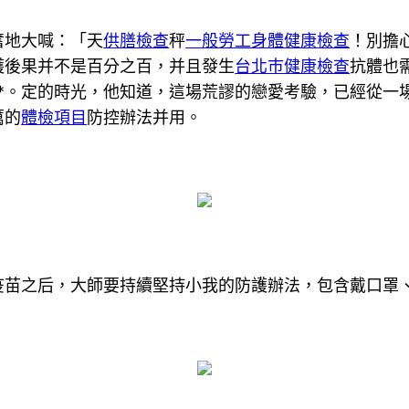
奮地大喊：「天
供膳檢查
秤
一般勞工身體健康檢查
！別擔
護後果并不是百分之百，并且發生
台北巿健康檢查
抗體也
**。定的時光，他知道，這場荒謬的戀愛考驗，已經從一
厲的
體檢項目
防控辦法并用。
疫苗之后，大師要持續堅持小我的防護辦法，包含戴口罩