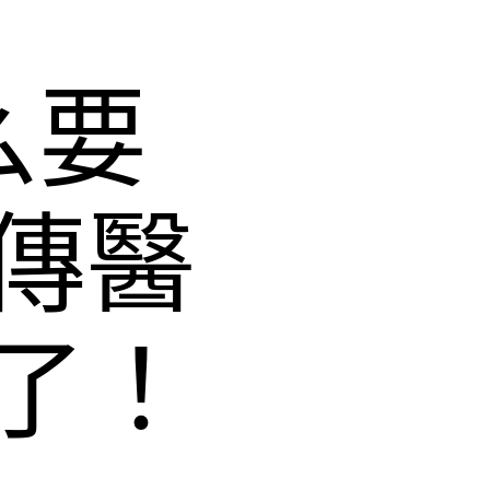
么要
傳醫
了！