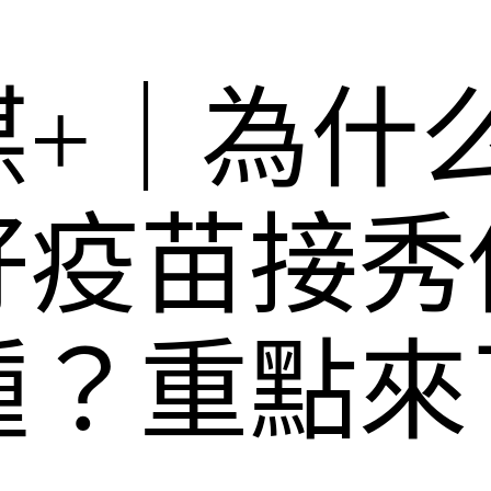
媒+｜為什
好疫苗接秀
種？重點來