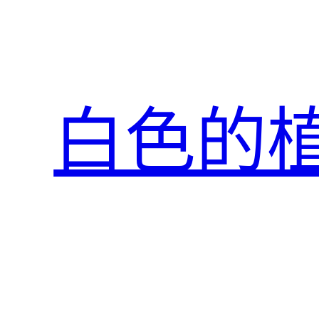
跳
至
主
要
內
白色的
容