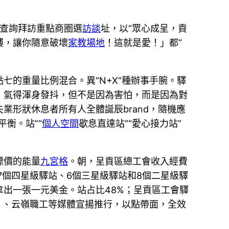
查詢拜訪重點商圈選
訪談
址，以“眾心成呈，貢
樓，讓你隨意破壞
家教場地
！這就是愛！」都”
。
的重量比例混合。異“N+X”種辦事手腕。驛
，氣得渾身發抖，但不是因為害怕，而是因為對
形狀休息者所有人全體誕辰brand，隨機應
衡。站”“
個人空間
歇息直達站”“愛心接力站”
標價的能量
九宮格
。朝，呈貢區總工會收入經費
7個四星級驛站、6個三星級驛站和8個二星級驛
出一張一元美金。站占比48%；呈貢區工會驛
》、云嶺職工等媒體宣揚推行，以點帶面，全效