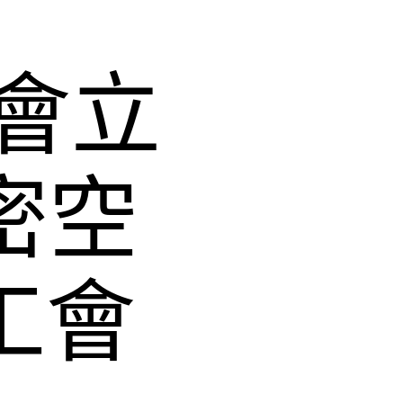
會立
密空
工會