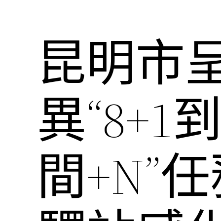
昆明市
異“8+
間+N”