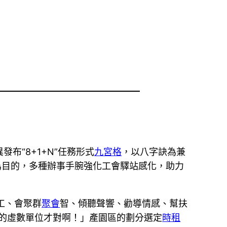
布“8+1+N”任務形式
九宮格
，以八字訣為兼
為目的，多種辦事手腕強化工會驛站感化，助力
工、會聚群
聚會
智、傾聽聲響、勸導情感、幫扶
X的虛數單位才對啊！」產園區的劃分選定
時租