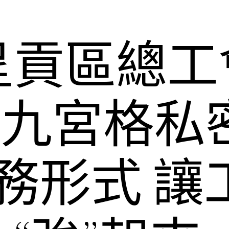
呈貢區總工
1到九宮格私
任務形式 讓