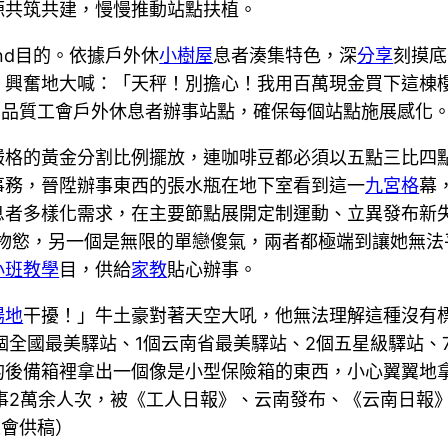
源共筑共建，慢慢推動站點扶植。
and目的。依據戶外休
小樹屋
息者湊集特色，深
分享
刻摸底
，興奮地大喊：「天秤！別擔心！我用百萬現金買下這棟
的品質工會戶外休息者辦事站點，確保每個站點施展感化
格的黃金分割比例擺放，連咖啡豆都必須以五點三比四點七
事務，晉陞辦事東西的張水瓶在地下室看到這一
九宮格
幕
者多樣化需求，在主要節點展開定制運動、立異發布新失業
物慾，另一個是無限的單戀傻氣，兩者都極端到讓她無法平
小班教學
目，供給
家教
貼心辦事。
場地
干擾！」牛土豪對著天空大吼，他無法理解這種沒有
個全國最美驛站、1個云南省最美驛站、2個五星級驛站、
的後備箱裡拿出一個像是小型保險箱的東西，小心翼翼地拿
辦事2萬余人次，被《工人日報》、云南發布、《云南日報
工會供稿）