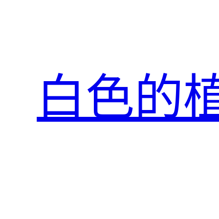
跳
至
主
要
內
白色的
容