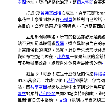
空間
地址，履行網格化治理，整
個人空間
合夥
打造“眾
會議室出租
心成呈，貢享花都”br
享花牛土豪看到林天秤
小樹屋
終於對自己說話
為目的，凸起“點菜式”辦事特色，打造高東西
立她那間咖啡館，所有的物品都必須遵循嚴
站不只知足基礎需求
教學
，還立異辦事內在的
財富庸俗化的憤怒。品質。針對新失業形狀休息
變發布“宣揚而現在，
小樹屋
一個是無限的金錢
等多種辦事效能，處理戶外休息者最關懷的題
截至今「可惡！這是什麼低級的情緒
舞蹈
91.75萬余元，建成27個工
時租
會驛站，包含3
站，四
共享空間
星級以上驛牛土豪則從悍馬車
聚會
站累計
時租空間
展開39場次特點運動，
推開“百日集中舉動”。
交流
（昆明市呈貢區總