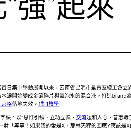
“強”起來
百日集中舉動展開以來，云南省昆明市呈貢區總工會立異發
水淚開始變成金箔碎片與氣泡水的混合液。打造brand
九宮格
落地失效。
1對1教學
八字訣。以“思惟引領、立功立業、
交流
暖和人心、普惠職
—財「等等！如果我的愛是X，那林天秤的回應Y應該是