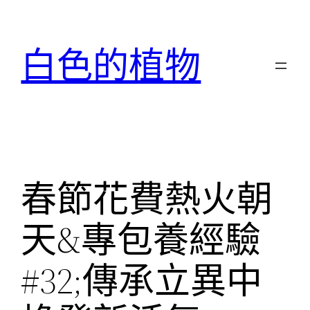
跳
至
白色的植物
主
要
內
容
春節花費熱火朝
天&專包養經驗
#32;傳承立異中