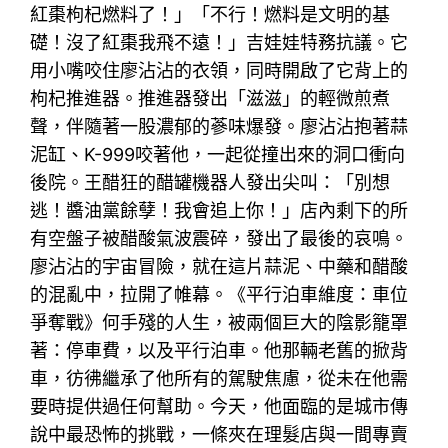
紅棗枸杞燃料了！」「不行！燃料是文明的基
礎！沒了紅棗我飛不遠！」吉娃娃特務抗議。它
用小嘴咬住廖沾沾的衣領，同時開啟了它背上的
枸杞推進器。推進器發出「滋滋」的輕微煎煮
聲，伴隨著一股濃郁的蔘味爆發。廖沾沾抱著蒜
泥缸、K-999咬著他，一起從撞出來的洞口衝向
後院。王醋狂的醋罐機器人發出尖叫：「別想
逃！醬油黨餘孽！我會追上你！」店內剩下的所
有空盤子被醋酸氣波震碎，發出了最後的哀鳴。
廖沾沾的宇宙冒險，就在這片蒜泥、中藥和醋酸
的混亂中，拉開了帷幕。《平行泊車維度：車位
爭奪戰》何手殘的人生，被兩個巨大的陰影籠罩
著：停車費，以及平行泊車。他那輛老舊的掀背
車，彷彿繼承了他所有的駕駛焦慮，從未在他需
要時提供過任何幫助。今天，他面臨的是城市傳
說中最恐怖的挑戰，一條夾在理髮店與一間專賣