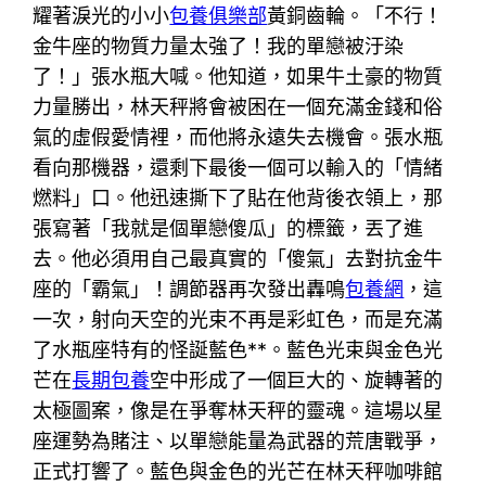
耀著淚光的小小
包養俱樂部
黃銅齒輪。「不行！
金牛座的物質力量太強了！我的單戀被汙染
了！」張水瓶大喊。他知道，如果牛土豪的物質
力量勝出，林天秤將會被困在一個充滿金錢和俗
氣的虛假愛情裡，而他將永遠失去機會。張水瓶
看向那機器，還剩下最後一個可以輸入的「情緒
燃料」口。他迅速撕下了貼在他背後衣領上，那
張寫著「我就是個單戀傻瓜」的標籤，丟了進
去。他必須用自己最真實的「傻氣」去對抗金牛
座的「霸氣」！調節器再次發出轟鳴
包養網
，這
一次，射向天空的光束不再是彩虹色，而是充滿
了水瓶座特有的怪誕藍色**。藍色光束與金色光
芒在
長期包養
空中形成了一個巨大的、旋轉著的
太極圖案，像是在爭奪林天秤的靈魂。這場以星
座運勢為賭注、以單戀能量為武器的荒唐戰爭，
正式打響了。藍色與金色的光芒在林天秤咖啡館