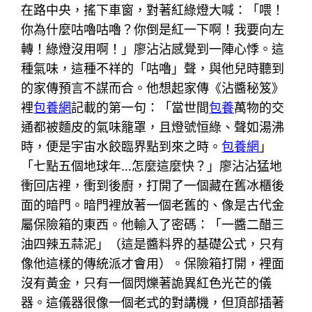
在路中央，搖下車窗，對著紅綠燈大喊：「喂！
你為什麼咕嚕咕嚕？你倒是紅一下啊！我要向左
轉！綠燈沒用啊！」廖沾沾感覺到一陣心悸。這
種氣味，這種不祥的「咕嚕」聲，與他兒時聽到
的家傳預言不謀而合。他想起家傳《沾醬秘笈》
裡
包養網
記載的第一句：「當世間
包養
萬物的交
通都被麵皮的氣味籠罩，且燈號恒綠、聲如湯沸
時，便是宇宙水餃臨界點到來之時。
包養網
」
「七點五個地球年…怎麼這麼快？」廖沾沾猛地
衝回店裡，衝到後廚，打開了一個藏在舊冰櫃後
面的暗門。暗門裡放著一個老舊的、像是古代金
屬保險箱的東西。他輸入了密碼：「一醬二醋三
油四辣五蒜泥」（這是醬料界的基礎公式，只有
像他這樣的傳統派才會用）。保險箱打開，裡面
沒有黃金，只有一個閃爍著詭異紅色光芒的儀
器。這儀器很像一個老式的對講機，但頂部插著