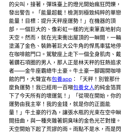
的尖叫，接著，彈珠臺上的燈光開始瘋狂閃爍，
發出警告。「能量超載！檢測到極致純粹的單戀
能量！目標：提升天秤座運勢！」在機器的頂
部，一個巨大的、像彩虹一樣的光束筆直地射向
天空。然而，就在光束衝出屋頂的一瞬間，一輛
塗滿了金色、裝飾著巨大公牛角的悍馬車猛地停
在咖啡館門口。駕駛座上走下一個全身肌肉、戴
著鑽石項圈的男人，那人正是林天秤的狂熱追求
者——金牛座霸總牛土豪。牛土豪一腳踢開咖啡
館的門，大聲宣布
包養app
：「天秤！別管那什
麼負運勢！我已經用一百噸
包養女人
的純金箔買
下了今天所有的壞運氣！」「從現在開始，你的
運勢由我主宰！我的金錢，就是你的正面能
量！」牛土豪的行為，讓張水瓶的光束在空中瞬
間扭曲，與一種夾雜著銅臭味的金色光芒對撞。
天空開始下起了荒謬的雨。雨點不是水，而是閃