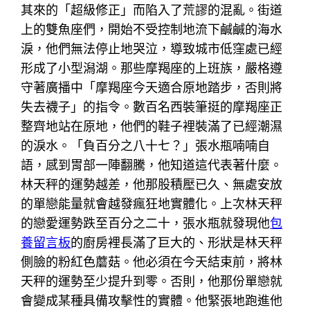
其來的「超級修正」而陷入了荒謬的混亂。街道
上的雙魚座們，開始不受控制地流下鹹鹹的海水
淚，他們無法停止地哭泣，導致城市低窪處已經
形成了小型潟湖。那些摩羯座的上班族，嚴格遵
守著廣播中「摩羯座今天適合原地踏步，否則將
失去襪子」的指令。數百名西裝筆挺的摩羯座正
整齊地站在原地，他們的鞋子裡裝滿了已經潮濕
的淚水。「負百分之八十七？」張水瓶喃喃自
語，感到胃部一陣翻騰，他知道這代表著什麼。
林天秤的運勢越差，他那股積壓已久、無處安放
的單戀能量就會越發瘋狂地實體化。上次林天秤
的戀愛運勢跌至百分之二十，張水瓶就發現他
包
養留言板
的廚房裡長滿了巨大的、形狀是林天秤
側臉的粉紅色蘑菇。他必須在今天結束前，將林
天秤的運勢至少提升到零。否則，他那份單戀就
會變成某種具備攻擊性的實體。他緊張地跑進他