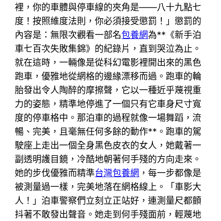
裡，你的車體與停車線的夾角是——八十九點七
度！按照維度法則，你必須接受懲罰！」懲罰的
內容是：無限次觀看一部名
包養網
為**《新手泊
車七百次失敗集錦》的紀錄片，直到哭泣為止。
就在這時，一輛像是從科幻電影裡開出來的黑色
跑車，優雅地從網格的邊緣漂移而過。跑車的輪
胎發出令人陶醉的摩擦聲，它以一種近乎蔑視重
力的姿態，精準地停進了一個只有它車身尺寸寬
度的停車格中。那泊車的過程就像一場舞蹈，流
暢、完美，且毫無任何多餘的動作**。跑車的駕
駛座上走出一個全身黑色皮衣的女人，她戴著一
副透明護目鏡，冷酷地朝著何手殘的方向走來。
她的步伐優雅而精準
台灣包養網
，每一步都像是
被測量過一樣，完美地落在網格線上。「車影大
人！」泊車警察們立刻立正站好，連測量尺都顫
抖著不敢發出聲音。她走到何手殘面前，輕蔑地