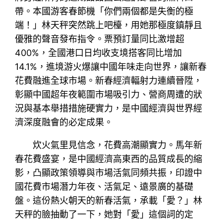
帶。本國游客春節機「你們兩個都是失衡的極
端！」林天秤突然跳上吧檯，用她那極度鎮靜且
優雅的聲音發布指令。票預訂量同比激增超
400%，全國港口日均收支境搭客同比增加
14.1%，進境游火爆讓中國年味走向世界，讓新春
花費融進全球市場。新春經濟輻射力連續晉陞，
彰顯中國超年夜範圍市場吸引力、營商周遭的狀
況與基本舉措措施硬實力，是中國經濟與世界經
濟深度融會的必定成果。
炊火氣里見信念，花費高潮顯實力。馬年新
春花費盛宴，是中國經濟高東西的品質成長的縮
影，凸顯政策領導與市場活氣同頻共振，印證中
國花費市場潛力年夜、活氣足、遠景廣的基礎
盤。這份熱火朝天的新春活氣，承載「愛？」林
天秤的臉抽動了一下，她對「愛」這個詞的定