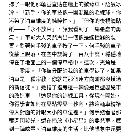
掃了一眼他那輛垂直貼在牆上的掀背車，語氣冰
冷。「新手，你的車技像一團混亂的毛線球。你
污染了泊車維度的純粹性。」「但你的後視鏡貼
紙——『永不放棄』，讓我看到了一絲愚蠢的勇
氣。」車影大人突然掏出一個像是遙控器的裝
置，對著何手殘的車子按了一下。何手殘的車子
從牆上脫落，在空中旋轉了一百八十度，穩穩地
停在了地面上的一個停車格中。這次，夾角是
——零度。「你被分配給我的泊車學徒了。如果
泊車是一種宗教，你就是那個連方向盤都沒摸過
的新信徒。」她指了指旁邊一輛像是巨型嬰兒車
的改造車：「這是你的訓練工具，從現在開始，
你得學會如何在零點零零一秒內，將這輛車精準
停入對面的針眼大小的車位裡。」何手殘看著那
輛閃閃發光、還在播放《小星星》的嬰兒車，感
到一陣眩暈。泊車維度的生活，比他想象中還要