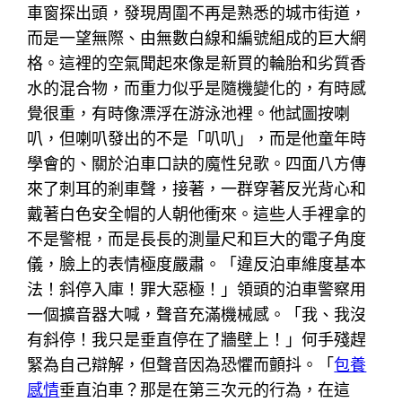
車窗探出頭，發現周圍不再是熟悉的城市街道，
而是一望無際、由無數白線和編號組成的巨大網
格。這裡的空氣聞起來像是新買的輪胎和劣質香
水的混合物，而重力似乎是隨機變化的，有時感
覺很重，有時像漂浮在游泳池裡。他試圖按喇
叭，但喇叭發出的不是「叭叭」，而是他童年時
學會的、關於泊車口訣的魔性兒歌。四面八方傳
來了刺耳的剎車聲，接著，一群穿著反光背心和
戴著白色安全帽的人朝他衝來。這些人手裡拿的
不是警棍，而是長長的測量尺和巨大的電子角度
儀，臉上的表情極度嚴肅。「違反泊車維度基本
法！斜停入庫！罪大惡極！」領頭的泊車警察用
一個擴音器大喊，聲音充滿機械感。「我、我沒
有斜停！我只是垂直停在了牆壁上！」何手殘趕
緊為自己辯解，但聲音因為恐懼而顫抖。「
包養
感情
垂直泊車？那是在第三次元的行為，在這