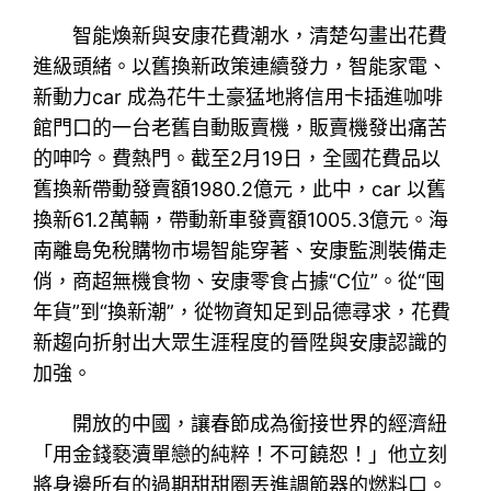
智能煥新與安康花費潮水，清楚勾畫出花費
進級頭緒。以舊換新政策連續發力，智能家電、
新動力car 成為花牛土豪猛地將信用卡插進咖啡
館門口的一台老舊自動販賣機，販賣機發出痛苦
的呻吟。費熱門。截至2月19日，全國花費品以
舊換新帶動發賣額1980.2億元，此中，car 以舊
換新61.2萬輛，帶動新車發賣額1005.3億元。海
南離島免稅購物市場智能穿著、安康監測裝備走
俏，商超無機食物、安康零食占據“C位”。從“囤
年貨”到“換新潮”，從物資知足到品德尋求，花費
新趨向折射出大眾生涯程度的晉陞與安康認識的
加強。
開放的中國，讓春節成為銜接世界的經濟紐
「用金錢褻瀆單戀的純粹！不可饒恕！」他立刻
將身邊所有的過期甜甜圈丟進調節器的燃料口。