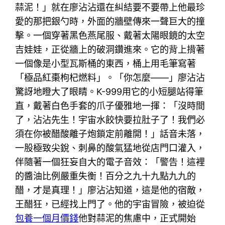
蒜泥！」就在廖沾沾還在糾結要不要帶上他最珍
愛的那把銀勺時，外面的牆壁傳來一聲巨大的撞
擊。一個穿著黑色燕尾服、戴著太陽眼鏡的太空
吉娃娃，正從牆上的破洞鑽進來。它的背上揹著
一個像是小型瓦斯桶的東西，桶上用毛筆寫著
「極品紅棗枸杞燃料」。「你怎麼——」廖沾沾
驚訝地瞪大了眼睛。K-999用它的小短腿站得筆
直，戴著白色手套的爪子優雅地一揮：「沒時間
了，沾沾先生！宇宙水餃快要拉肚子了！我們必
須在你被醋酸離子炮鎖定前離開！」話音未落，
一股極致尖銳、刺鼻的酸氣猛地從店門口灌入，
伴隨著一個狂妄自大的電子音效：「警告！這裡
的醬油比例嚴重失衡！百分之九十九點九九的
醋，才是真理！」廖沾沾知道，這是他的宿敵，
王醋狂，已經找上門了。他的宇宙冒險，被迫從
包養一個月價錢
他對蒜泥的焦慮中，正式開始