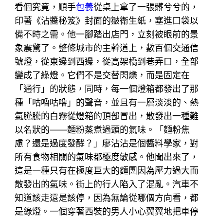
看個究竟，順手
包養
從桌上拿了一張髒兮兮的，
印著《沾醬秘笈》封面的皺衛生紙，塞進口袋以
備不時之需。他一腳踏出店門，立刻被眼前的景
象震驚了。整條城市的主幹道上，數百個交通信
號燈，從東邊到西邊，從高架橋到巷弄口，全部
變成了綠燈。它們不是交替閃爍，而是固定在
「通行」的狀態，同時，每一個燈箱都發出了那
種「咕嚕咕嚕」的聲音，並且有一層淡淡的、熱
氣騰騰的白霧從燈箱的頂部冒出，散發出一種難
以名狀的——麵粉蒸煮過頭的氣味。「麵粉焦
慮？還是過度發酵？」廖沾沾是個醬料學家，對
所有食物相關的氣味都極度敏感。他聞出來了，
這是一種只有在極度巨大的麵團因為壓力過大而
散發出的氣味。街上的行人陷入了混亂。汽車不
知道該走還是該停，因為無論從哪個方向看，都
是綠燈。一個穿著西裝的男人小心翼翼地把車停