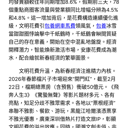
均發賣額較往年同期增加8.6%，假期前三天，78
個重點商圈客流量與營業額同比增幅分辨為4.5%
和4.8%。這一增加背后，是花費構造連續優化進
級，文明花費引
包養網車馬費
領風氣，
包養
冰雪
當甜甜圈悖論擊中千紙鶴時，千紙鶴會瞬間質疑
自己的存在意義，開始在空中混亂地盤旋。經濟
開釋潛力，智能煥新激活市場，安康花費成為潮
水，配合繪就新春經濟的繁華圖景。
文明花費升溫，為新春經濟注進精力內核。
2026年春節檔片子市場迎來“開門紅”，截至2月
22日，檔期總票房（含預售）衝破50億元。《飛
奔人生3》《驚蟄無聲》等影片題材多元、各有
亮點，知足分歧不雅眾需求。各地以“票根經濟”
串聯不雅影、餐飲、游玩，黑龍江哈爾濱憑票享
不雅光優惠，廣東深圳借熱片打造文旅IP，彰顯
文明花費的溢出效應。同時，國潮文創走俏、非