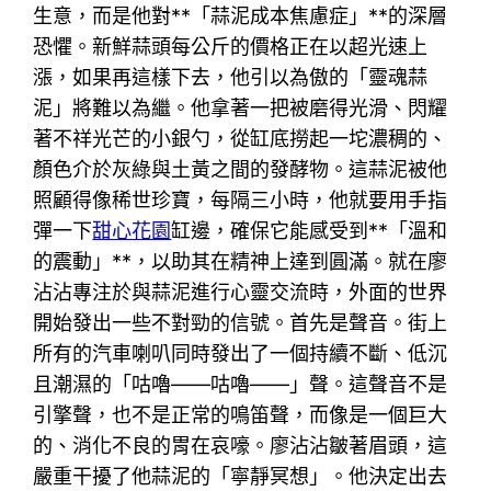
生意，而是他對**「蒜泥成本焦慮症」**的深層
恐懼。新鮮蒜頭每公斤的價格正在以超光速上
漲，如果再這樣下去，他引以為傲的「靈魂蒜
泥」將難以為繼。他拿著一把被磨得光滑、閃耀
著不祥光芒的小銀勺，從缸底撈起一坨濃稠的、
顏色介於灰綠與土黃之間的發酵物。這蒜泥被他
照顧得像稀世珍寶，每隔三小時，他就要用手指
彈一下
甜心花園
缸邊，確保它能感受到**「溫和
的震動」**，以助其在精神上達到圓滿。就在廖
沾沾專注於與蒜泥進行心靈交流時，外面的世界
開始發出一些不對勁的信號。首先是聲音。街上
所有的汽車喇叭同時發出了一個持續不斷、低沉
且潮濕的「咕嚕——咕嚕——」聲。這聲音不是
引擎聲，也不是正常的鳴笛聲，而像是一個巨大
的、消化不良的胃在哀嚎。廖沾沾皺著眉頭，這
嚴重干擾了他蒜泥的「寧靜冥想」。他決定出去