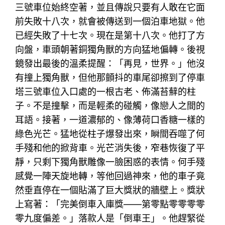
三號車位始終空著，並且傳說只要有人敢在它面
前失敗十八次，就會被傳送到一個泊車地獄。他
已經失敗了十七次。現在是第十八次。他打了方
向盤，車頭朝著銅獨角獸的方向猛地偏轉。後視
鏡發出最後的溫柔提醒：「再見，世界。」他沒
有撞上獨角獸，但他那顫抖的車尾卻擦到了停車
塔三號車位入口處的一根古老、佈滿苔蘚的柱
子。不是撞擊，而是輕柔的碰觸，像戀人之間的
耳語。接著，一道濃郁的、像薄荷口香糖一樣的
綠色光芒。猛地從柱子爆發出來，瞬間吞噬了何
手殘和他的掀背車。光芒消失後，窄巷恢復了平
靜，只剩下獨角獸雕像一臉困惑的表情。何手殘
感覺一陣天旋地轉，等他回過神來，他的車子竟
然垂直停在一個貼滿了巨大獎狀的牆壁上。獎狀
上寫著：「完美倒車入庫獎——第零點零零零零
零九度偏差。」落款人是「倒車王」。他趕緊從