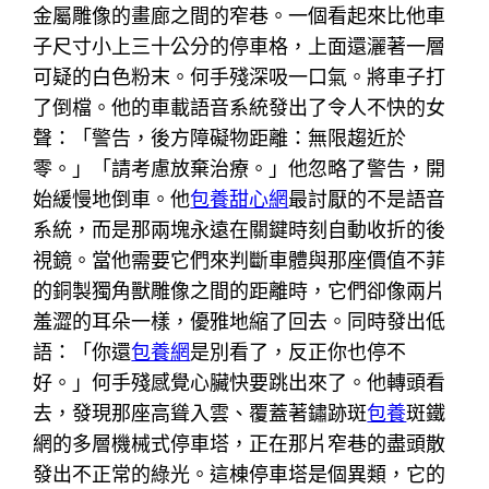
金屬雕像的畫廊之間的窄巷。一個看起來比他車
子尺寸小上三十公分的停車格，上面還灑著一層
可疑的白色粉末。何手殘深吸一口氣。將車子打
了倒檔。他的車載語音系統發出了令人不快的女
聲：「警告，後方障礙物距離：無限趨近於
零。」「請考慮放棄治療。」他忽略了警告，開
始緩慢地倒車。他
包養甜心網
最討厭的不是語音
系統，而是那兩塊永遠在關鍵時刻自動收折的後
視鏡。當他需要它們來判斷車體與那座價值不菲
的銅製獨角獸雕像之間的距離時，它們卻像兩片
羞澀的耳朵一樣，優雅地縮了回去。同時發出低
語：「你還
包養網
是別看了，反正你也停不
好。」何手殘感覺心臟快要跳出來了。他轉頭看
去，發現那座高聳入雲、覆蓋著鏽跡斑
包養
斑鐵
網的多層機械式停車塔，正在那片窄巷的盡頭散
發出不正常的綠光。這棟停車塔是個異類，它的