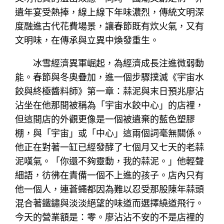
遺年宴受熱捧，線上線下年味濃烈，傳統文明深
度融進古代花費場景，讓春節既有炊火氣，又有
文明味，在傳承與立異中煥發重生。
冰雪經濟異軍崛起，為經濟成長注進微弱動
能。春節與冬奧疊加，進一個步驟撲滅《宇宙水
餃與終極醬料師》第一章：蒜泥與末日預兆廖沾
沾坐在他那間被稱為「宇宙水餃中心」的店裡，
但這間店的外觀更像是一個被遺棄的藍色塑膠
棚，與「宇宙」或「中心」這兩個詞毫無關係。
他正在對著一缸已經發酵了七個月又七天的老蒜
泥嘆氣。「你還不夠靈動，我的蒜泥。」他輕聲
細語，彷彿在責備一個不上進的孩子。店內只有
他一個人，連蒼蠅都因為難以忍受那股陳年蒜頭
混合著鐵鏽與淡淡絕望的味道而選擇繞道飛行。
今天的營業額是：零。廖沾沾不安的不是店裡的