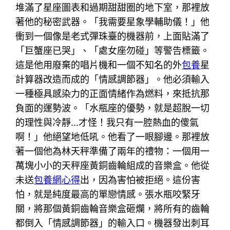
堆滿了星座圖表和過期甜甜圈的地下室，那裡放
著他的秘密武器。「我需要星象學輔助儀！」他
衝到一個像是老式彈珠臺的機器前，上面貼滿了
「巨蟹座已哭」、「處女座勿碰」等警告標籤。
這是他用廢棄的唱片機和一個不知名的外
包養
星
計算器改造而成的「情感調節器」。他必須輸入
一種極具感染力的正面情緒作為燃料，來抵抗那
負面的運勢波。「水瓶座的優勢，就是超脫一切
的理性與冷靜…才怪！我只有一腔熱血的傻氣
啊！」他絕望地低吼。他看了一眼腳邊。那裡放
著一個他為林天秤準備了兩年的禮物：一個用一
萬塊小小的天秤座黃銅齒輪組成的音樂盒。他從
未送
包養網心得
出，因為害怕被拒絕。這份害
怕，就是純度最高的單戀情感。張水瓶咬緊牙
關，將那個黃銅齒輪音樂盒砸爛，將所有的齒輪
都倒入「情感調節器」的輸入口。機器發出刺耳