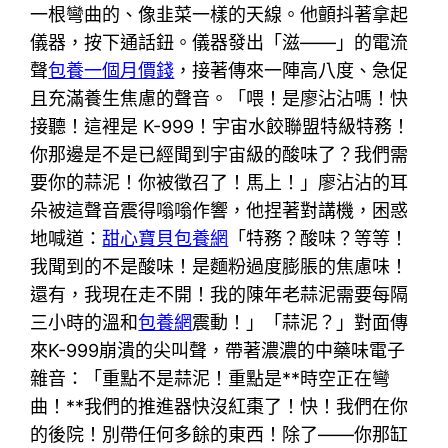
一根彎曲的、像韭菜一樣的天線。他顫抖著拿起
儀器，按下通話鈕。儀器發出「滋——」的電流
聲
包養一個月價錢
，接著傳來一陣高八度、急促
且充滿養生焦慮的聲音。「喂！是廖沾沾嗎！快
接聽！這裡是 K-999！宇宙水餃聯盟特級特務！
你那邊是不是已經聞到宇宙級的酸味了？我們需
要你的蒜泥！你被徵召了！馬上！」廖沾沾的耳
朵被這聲音震得嗡嗡作響，他捏著對講機，困惑
地喊道：
甜心寶貝包養網
「特務？酸味？等等！
我聞到的不是酸味！是麵粉過度膨脹的焦慮味！
還有，我現在走不開！我的陳年老蒜泥需要每隔
三小時的溫和
包養網
震動！」「蒜泥？」對面傳
來K-999崩潰的尖叫聲，帶著濃濃的中藥味電子
雜音：「重點不是蒜泥！重點是**時空正在彎
曲！**我們的推進器快沒紅棗了！快！我們在你
的後院！別帶任何多餘的東西！除了——你那缸