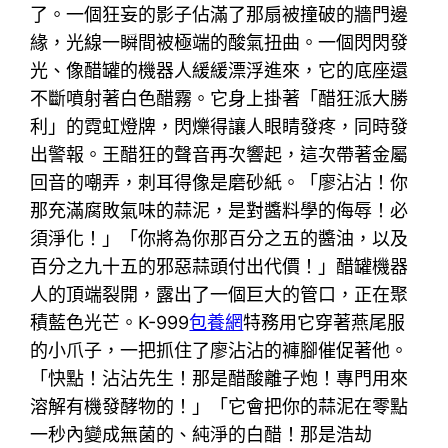
了。一個狂妄的影子佔滿了那扇被撞破的牆門邊
緣，光線一瞬間被極端的酸氣扭曲。一個閃閃發
光、像醋罐的機器人緩緩漂浮進來，它的底座還
不斷噴射著白色醋霧。它身上掛著「醋狂派大勝
利」的霓虹燈牌，閃爍得讓人眼睛發疼，同時發
出警報。王醋狂的聲音再次響起，這次帶著金屬
回音的嘲弄，刺耳得像是磨砂紙。「廖沾沾！你
那充滿腐敗氣味的蒜泥，是對醬料學的侮辱！必
須淨化！」「你將為你那百分之五的醬油，以及
百分之九十五的邪惡蒜頭付出代價！」醋罐機器
人的頂端裂開，露出了一個巨大的管口，正在聚
積藍色光芒。K-999
包養網
特務用它穿著燕尾服
的小爪子，一把抓住了廖沾沾的褲腳催促著他。
「快點！沾沾先生！那是醋酸離子炮！專門用來
溶解有機發酵物的！」「它會把你的蒜泥在零點
一秒內變成無菌的、純淨的白醋！那是浩劫