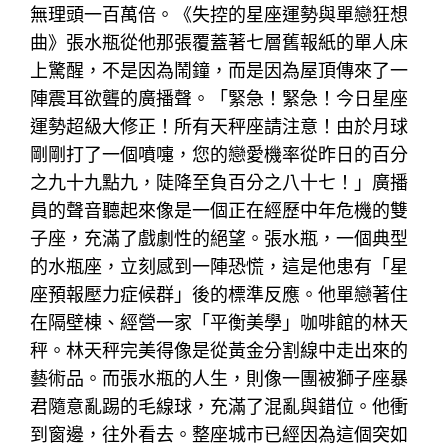
無理頭一百萬倍。《失控的星座運勢與單戀狂想
曲》張水瓶從他那張覆蓋著七層舊報紙的單人床
上驚醒，不是因為鬧鐘，而是因為屋頂傳來了一
陣震耳欲聾的廣播聲。「緊急！緊急！今日星座
運勢超級大修正！所有天秤座請注意！由於月球
剛剛打了一個噴嚏，您的戀愛機率從昨日的百分
之九十九點九，陡降至負百分之八十七！」廣播
員的聲音聽起來像是一個正在經歷中年危機的雙
子座，充滿了戲劇性的絕望。張水瓶，一個典型
的水瓶座，立刻感到一陣恐慌，這是他患有「星
座預報壓力症候群」後的標準反應。他單戀著住
在隔壁棟、經營一家「平衡美學」咖啡館的林天
秤。林天秤完美得像是從黃金分割線中走出來的
藝術品。而張水瓶的人生，則像一團被獅子座暴
君隨意亂踢的毛線球，充滿了混亂與錯位。他衝
到窗邊，往外看去。整座城市已經因為這個突如