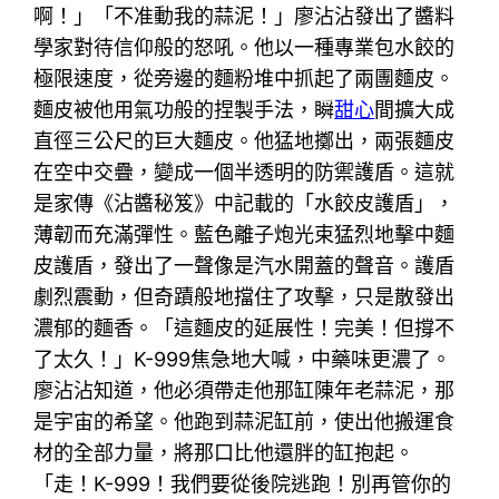
啊！」「不准動我的蒜泥！」廖沾沾發出了醬料
學家對待信仰般的怒吼。他以一種專業包水餃的
極限速度，從旁邊的麵粉堆中抓起了兩團麵皮。
麵皮被他用氣功般的捏製手法，瞬
甜心
間擴大成
直徑三公尺的巨大麵皮。他猛地擲出，兩張麵皮
在空中交疊，變成一個半透明的防禦護盾。這就
是家傳《沾醬秘笈》中記載的「水餃皮護盾」，
薄韌而充滿彈性。藍色離子炮光束猛烈地擊中麵
皮護盾，發出了一聲像是汽水開蓋的聲音。護盾
劇烈震動，但奇蹟般地擋住了攻擊，只是散發出
濃郁的麵香。「這麵皮的延展性！完美！但撐不
了太久！」K-999焦急地大喊，中藥味更濃了。
廖沾沾知道，他必須帶走他那缸陳年老蒜泥，那
是宇宙的希望。他跑到蒜泥缸前，使出他搬運食
材的全部力量，將那口比他還胖的缸抱起。
「走！K-999！我們要從後院逃跑！別再管你的