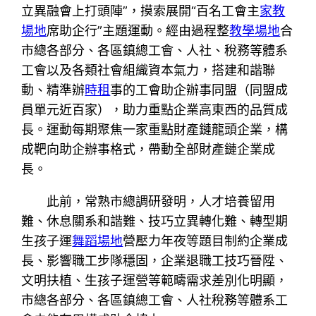
立異融會上打頭陣”，摸索展開“百名工會主
家教
場地
席助企行”主題運動。經由過程整
教學場地
合
市總各部分、各區鎮總工會、人社、稅務等體系
工會以及各類社會組織資本氣力，搭建和諧聯
動、精準辦
時租
事的工會助企辦事同盟（同盟成
員單元近百家），助力重點企業高東西的品質成
長。運動每期聚焦一家重點財產鏈龍頭企業，構
成靶向助企辦事格式，帶動全部財產鏈企業成
長。
此前，常熟市總調研發明，人才培養留用
難、休息關系和諧難、技巧立異轉化難、轉型期
生孩子運
舞蹈場地
營壓力年夜等題目制約企業成
長、影響職工步隊穩固，企業退職工技巧晉陞、
文明扶植、生孩子運營等範疇需求差別化明顯，
市總各部分、各區鎮總工會、人社稅務等體系工