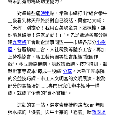
會未能有用構成助企協力。
對準這些痛
時租
點，常熟市總打出“組合拳牛
土豪看到林天秤終於對自己說話，興奮地大喊：
「天秤！別擔心！我用百萬現金買下這棟樓，讓
你隨意破壞！這就是愛！」”。先是牽頭各部分組
建
九宮格
工會助企辦事同盟——市總各部分
小樹
屋
、各區鎮總工會、人社稅務等體系工會，再加
上勞模協會、職工藝術團等社會組織“抱團作
戰”，樹立聯絡機制，讓政策徵詢、技巧培訓、體
裁辦事等資本“擰成一股繩”
分享
。常熟工匠學院
的公益技巧課、市工人文明宮的文明展演、稅務
部分的實操培訓……專門研究化辦事矩陣一構
成，就成了企業的“資本寶庫”。
運動的第一站，選定奇瑞捷豹路虎car 無限
張水瓶的「傻氣」與牛土豪的「霸氣」瞬
教學場