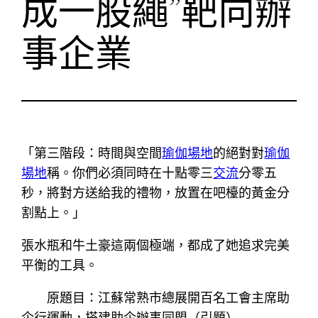
成一股繩”靶向辦
事企業
「第三階段：時間與空間
瑜伽場地
的絕對對
瑜伽
場地
稱。你們必須同時在十點零三
交流
分零五
秒，將對方送給我的禮物，放置在吧檯的黃金分
割點上。」
張水瓶和牛土豪這兩個極端，都成了她追求完美
平衡的工具。
原題目：江蘇常熟市總展開百名工會主席助
企行運動，搭建助企辦事同盟（引題）