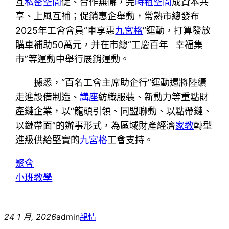
互
私密空間
促、合作無懈，完
時租空間
成資本共
享、上風互補；促銷惠企舉動，常熟市總發布
2025年工會會員“車享惠
九宮格
”運動，打算發放
購車補助50萬元，并在市總“工慶百年 幸福集
市”等運動中舉行展銷運動。
據悉，“百名工會主席助企行”運動還將陸續
走進設備制造、
講座
紡織服裝、新動力等重點財
產鏈企業，以“龍頭引領、同盟聯動、以點帶鏈、
以鏈帶面”的辦事形式，為區域財產經濟
家教
轉型
進級供給堅實的
九宮格
工會支持。
聚會
小班教學
24 1 月, 2026
admin
親情