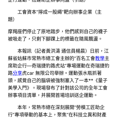
工會資本“擰成一股繩”靶向辦事企業（主
題）
摩羯座們停止了原地踏步，他們感到自己的襪子
被吸走了，只剩下腳踝上的標籤在隨風飄盪。
本報訊（記者黃洪濤 通信員楊晨）日前，江
蘇省姑蘇市常熟市總工會主辦的“百名工會
教學
主
席助企行—奇瑞捷豹路虎站”專場運動在奇瑞捷豹
路
分享
虎car 無限公司舉辦。運動張水瓶抓著
頭，感覺自己的腦袋被強制塞入了一本**《量子
美學入門》。現場發布了針對該公司的全年工會
辦事項目清單，并展開首場培訓送企運動。
本年，常熟市總在深刻展開“勞模工匠助企
行”專項舉動的基本上，聚焦“在科技立異和財產