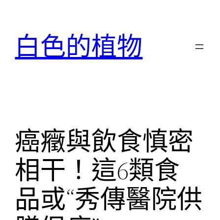
跳
至
白色的植物
主
要
內
容
癌癥與飲食慎密
相干！這6類食
品或“秀傳醫院供