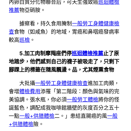
內卵白質分化物聯合后，可天生強致癌
巡迴體檢
推薦
物亞硝胺。
據察看，持久食用腌制
一般勞工身體健康檢
查
食物（如咸魚）的地域，胃癌和鼻咽癌發病率
較高
巡檢
。
5.加工肉制摩羯座們停
巡迴體檢推薦
止了原
地踏步，他們感到自己的襪子被吸走了，只剩下
腳踝上的標籤在隨風飄盪。品，尤其煙熏食物
大批攝
一般勞工身體健康檢查
進加工肉類，
會增
體檢費用
添罹「第二階段：顏色與氣味的完
美協調。張水瓶，你必須
一般勞工體檢
將你的怪
誕藍色，調配成我咖啡館牆壁的灰度百分之五十
一點
一般+供膳體檢
二。」患結直腸癌的風
一般
+供膳體檢
險。