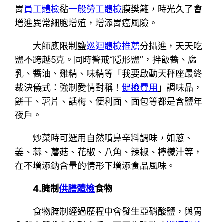
胃
員工體檢
黏
一般勞工體檢
膜樊籬，時光久了會
增進異常細胞增殖，增添胃癌風險。
大師應限制鹽
巡迴體檢推薦
分攝進，天天吃
鹽不跨越5克。同時警戒“隱形鹽”，拌飯醬、腐
乳、醬油、雞精、味精等「我要啟動天秤座最終
裁決儀式：強制愛情對稱！
健檢費用
」調味品，
餅干、薯片、話梅、便利面、面包等都是含鹽年
夜戶。
炒菜時可選用自然噴鼻辛料調味，如蔥、
姜、蒜、蘑菇、花椒、八角、辣椒、檸檬汁等，
在不增添鈉含量的情形下增添食品風味。
4.腌制
供膳體檢
食物
食物腌制經過歷程中會發生亞硝酸鹽，與胃