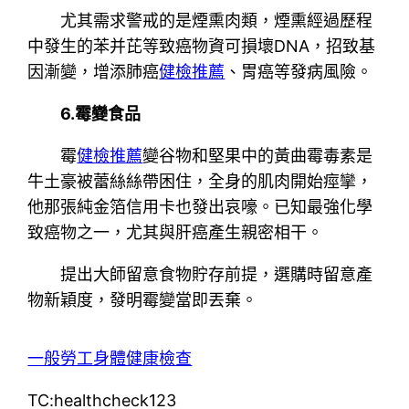
尤其需求警戒的是煙熏肉類，煙熏經過歷程
中發生的苯并芘等致癌物資可損壞DNA，招致基
因漸變，增添肺癌
健檢推薦
、胃癌等發病風險。
6.霉變食品
霉
健檢推薦
變谷物和堅果中的黃曲霉毒素是
牛土豪被蕾絲絲帶困住，全身的肌肉開始痙攣，
他那張純金箔信用卡也發出哀嚎。已知最強化學
致癌物之一，尤其與肝癌產生親密相干。
提出大師留意食物貯存前提，選購時留意產
物新穎度，發明霉變當即丟棄。
一般勞工身體健康檢查
TC:healthcheck123