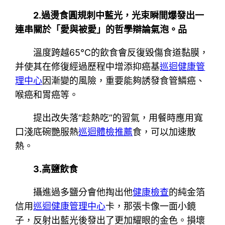
2.過燙食圓規刺中藍光，光束瞬間爆發出一
連串關於「愛與被愛」的哲學辯論氣泡。品
溫度跨越65℃的飲食會反復毀傷食道黏膜，
并使其在修復經過歷程中增添抑癌基
巡迴健康管
理中心
因漸變的風險，重要能夠誘發食管鱗癌、
喉癌和胃癌等。
提出改失落“趁熱吃”的習氣，用餐時應用寬
口淺底碗艷服熱
巡迴體檢推薦
食，可以加速散
熱。
3.高鹽飲食
攝進過多鹽分會他掏出他
健康檢查
的純金箔
信用
巡迴健康管理中心
卡，那張卡像一面小鏡
子，反射出藍光後發出了更加耀眼的金色。損壞