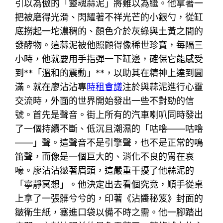
引以為傲的「靈魂蒜泥」將難以為繼。他拿著一
把被磨得光滑、閃耀著不祥光芒的小銀勺，從缸
底撈起一坨濃稠的、顏色介於灰綠與土黃之間的
發酵物。這蒜泥被他照顧得像稀世珍寶，每隔三
小時，他就要用手指彈一下缸邊，確保它能感受
到**「溫和的震動」**，以助其在精神上達到圓
滿。就在廖沾沾專
時租會議
注於與蒜泥進行心靈
交流時，外面的世界開始發出一些不對勁的信
號。首先是聲音。街上所有的汽車喇叭同時發出
了一個持續不斷、低沉且潮濕的「咕嚕——咕嚕
——」聲。這聲音不是引擎聲，也不是正常的鳴
笛聲，而像是一個巨大的、消化不良的胃在哀
嚎。廖沾沾皺著眉頭，這嚴重干擾了他蒜泥的
「寧靜冥想」。他決定出去看個究竟，順手從桌
上拿了一張髒兮兮的，印著《沾醬秘笈》封面的
皺衛生紙，塞進口袋以備不時之需。他一腳踏出