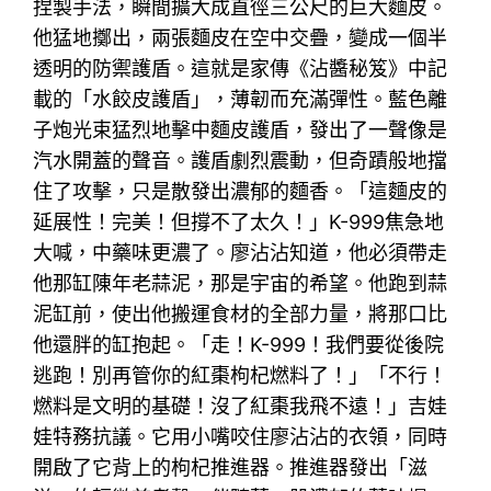
捏製手法，瞬間擴大成直徑三公尺的巨大麵皮。
他猛地擲出，兩張麵皮在空中交疊，變成一個半
透明的防禦護盾。這就是家傳《沾醬秘笈》中記
載的「水餃皮護盾」，薄韌而充滿彈性。藍色離
子炮光束猛烈地擊中麵皮護盾，發出了一聲像是
汽水開蓋的聲音。護盾劇烈震動，但奇蹟般地擋
住了攻擊，只是散發出濃郁的麵香。「這麵皮的
延展性！完美！但撐不了太久！」K-999焦急地
大喊，中藥味更濃了。廖沾沾知道，他必須帶走
他那缸陳年老蒜泥，那是宇宙的希望。他跑到蒜
泥缸前，使出他搬運食材的全部力量，將那口比
他還胖的缸抱起。「走！K-999！我們要從後院
逃跑！別再管你的紅棗枸杞燃料了！」「不行！
燃料是文明的基礎！沒了紅棗我飛不遠！」吉娃
娃特務抗議。它用小嘴咬住廖沾沾的衣領，同時
開啟了它背上的枸杞推進器。推進器發出「滋