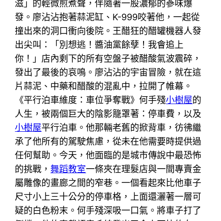
滋」的輕微煎煮聲，伴隨著一股濃郁的蔘味爆
發。廖沾沾抱著蒜泥缸、K-999咬著他，一起從
撞出來的洞口衝向後院。王醋狂的醋罐機器人發
出尖叫：「別想逃！醬油黨餘孽！我會追上
你！」店內剩下的所有空盤子被醋酸氣波震碎，
發出了最後的哀鳴。廖沾沾的宇宙冒險，就在這
片蒜泥、中藥和醋酸的混亂中，拉開了帷幕。
《平行泊車維度：車位爭奪戰》何手殘
小樹屋
的
人生，被兩個巨大的陰影籠罩著：停車費，以及
小樹屋
平行泊車。他那輛老舊的掀背車，彷彿繼
承了他所有的駕駛焦慮，從未在他需要時提供過
任何幫助。今天，他面臨的是城市傳說中最恐怖
的挑戰，
舞蹈教室
一條夾在理髮店與一間專賣金
屬雕像的畫廊之間的窄巷。一個看起來比他車子
尺寸小上三十公分的停車格，上面還灑著一層可
疑的白色粉末。何手殘深吸一口氣。將車子打了