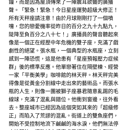
鐘，而是因為屋頂傳來了一陣震耳欲聾的廣播
聲。「緊急！緊急！今日星座運勢超級大修正！
所有天秤座請注意！由於月球剛剛打了一個噴
嚏，您的戀愛機率從昨日的百分之九十九點九，
陡降至負百分之八十七！」廣播員的聲音聽起來
像是一個正在經歷中年危機的雙子座，充滿了戲
劇性的絕望。張水瓶，一個典型的水瓶座，立刻
感到一陣恐慌，這是他患有「星座預報壓力症候
群」後的標準反應。他單戀著住在隔壁棟、經營
一家「平衡美學」咖啡館的林天秤。林天秤完美
得像是從黃金分割線中走出來的藝術品。而張水
瓶的人生，則像一團被獅子座暴君隨意亂踢的毛
線球，充滿了混亂與錯位。他衝到窗邊，往外看
去。整座城市已經因為這個突如其來的「超級修
正」而陷入了荒謬的混亂。街道上的雙魚座們，
開始不受控制地流下鹹鹹的海水淚，他們無法停