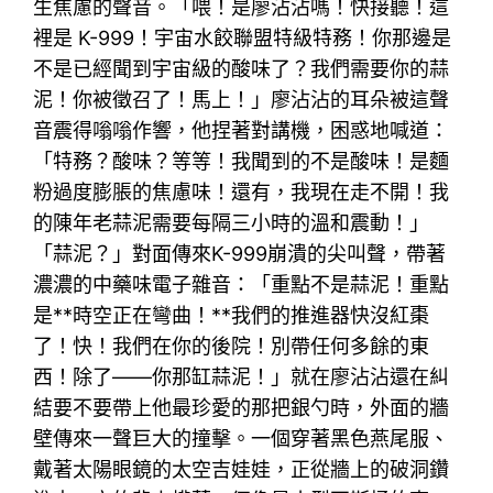
生焦慮的聲音。「喂！是廖沾沾嗎！快接聽！這
裡是 K-999！宇宙水餃聯盟特級特務！你那邊是
不是已經聞到宇宙級的酸味了？我們需要你的蒜
泥！你被徵召了！馬上！」廖沾沾的耳朵被這聲
音震得嗡嗡作響，他捏著對講機，困惑地喊道：
「特務？酸味？等等！我聞到的不是酸味！是麵
粉過度膨脹的焦慮味！還有，我現在走不開！我
的陳年老蒜泥需要每隔三小時的溫和震動！」
「蒜泥？」對面傳來K-999崩潰的尖叫聲，帶著
濃濃的中藥味電子雜音：「重點不是蒜泥！重點
是**時空正在彎曲！**我們的推進器快沒紅棗
了！快！我們在你的後院！別帶任何多餘的東
西！除了——你那缸蒜泥！」就在廖沾沾還在糾
結要不要帶上他最珍愛的那把銀勺時，外面的牆
壁傳來一聲巨大的撞擊。一個穿著黑色燕尾服、
戴著太陽眼鏡的太空吉娃娃，正從牆上的破洞鑽