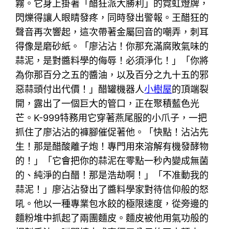
霧。它身上掛著「醋狂派大勝利」的霓虹燈牌，
閃爍得讓人眼睛發疼，同時發出警報。王醋狂的
聲音再次響起，這次帶著金屬回音的嘲弄，刺耳
得像是磨砂紙。「廖沾沾！你那充滿腐敗氣味的
蒜泥，是對醬料學的侮辱！必須淨化！」「你將
為你那百分之五的醬油，以及百分之九十五的邪
惡蒜頭付出代價！」醋罐機器人
小樹屋
的頂端裂
開，露出了一個巨大的管口，正在聚積藍色光
芒。K-999特務用它穿著燕尾服的小爪子，一把
抓住了廖沾沾的褲腳催促著他。「快點！沾沾先
生！那是醋酸離子炮！專門用來溶解有機發酵物
的！」「它會把你的蒜泥在零點一秒內變成無菌
的、純淨的白醋！那是浩劫啊！」「不准動我的
蒜泥！」廖沾沾發出了醬料學家對待信仰般的怒
吼。他以一種專業包水餃的極限速度，從旁邊的
麵粉堆中抓起了兩團麵皮。麵皮被他用氣功般的