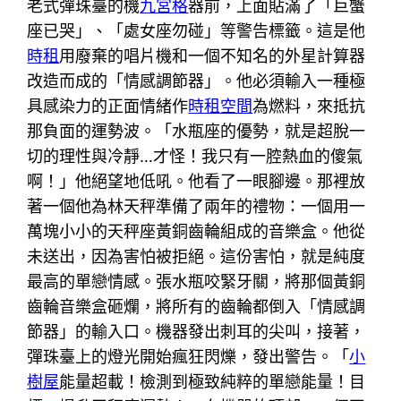
老式彈珠臺的機
九宮格
器前，上面貼滿了「巨蟹
座已哭」、「處女座勿碰」等警告標籤。這是他
時租
用廢棄的唱片機和一個不知名的外星計算器
改造而成的「情感調節器」。他必須輸入一種極
具感染力的正面情緒作
時租空間
為燃料，來抵抗
那負面的運勢波。「水瓶座的優勢，就是超脫一
切的理性與冷靜…才怪！我只有一腔熱血的傻氣
啊！」他絕望地低吼。他看了一眼腳邊。那裡放
著一個他為林天秤準備了兩年的禮物：一個用一
萬塊小小的天秤座黃銅齒輪組成的音樂盒。他從
未送出，因為害怕被拒絕。這份害怕，就是純度
最高的單戀情感。張水瓶咬緊牙關，將那個黃銅
齒輪音樂盒砸爛，將所有的齒輪都倒入「情感調
節器」的輸入口。機器發出刺耳的尖叫，接著，
彈珠臺上的燈光開始瘋狂閃爍，發出警告。「
小
樹屋
能量超載！檢測到極致純粹的單戀能量！目