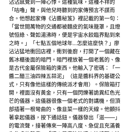
沾沾感覺到一陣心悸。這種氣味，這種不祥的
「咕嚕」聲，與他兒時聽到的家傳預言不謀而
合。他想起家傳《沾醬秘笈》裡記載的第一句：
「當世間萬物的交通都被麵皮的氣味籠罩，且燈
號恒綠、聲如湯沸時，便是宇宙水餃臨界點到來
之時。」「七點五個地球年…怎麼這麼快？」廖
沾沾猛地衝回店裡，衝到後廚，打開了一個藏在
舊冰櫃後面的暗門。暗門裡放著一個老舊的、像
是古代金屬保險箱的東西。他輸入了密碼：「一
醬二醋三油四辣五蒜泥」（這是醬料界的基礎公
式，只有像他這樣的傳統派才會用）。保險箱打
開，裡面沒有黃金，只有一個閃爍著詭異紅色光
芒的儀器。這儀器很像一個老式的對講機，但頂
部插著一根彎曲的、像韭菜一樣的天線。他顫抖
著拿起儀器，按下通話鈕。儀器發出「滋——」
的電流聲，接著傳來一陣高八度、急促且充滿養