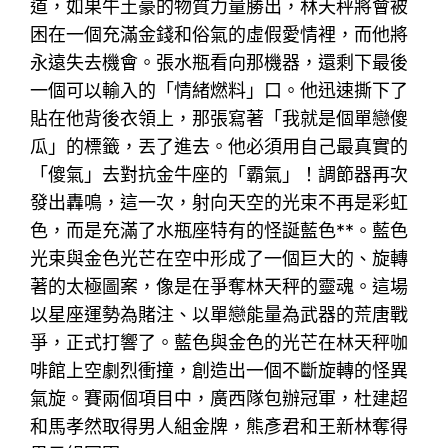
道，如果牛土豪的物質力量勝出，林天秤將會被
困在一個充滿金錢和俗氣的虛假愛情裡，而他將
永遠失去機會。張水瓶看向那機器，還剩下最後
一個可以輸入的「情緒燃料」口。他迅速撕下了
貼在他背後衣領上，那張寫著「我就是個單戀傻
瓜」的標籤，丟了進去。他必須用自己最真實的
「傻氣」去對抗金牛座的「霸氣」！調節器再次
發出轟鳴，這一次，射向天空的光束不再是彩虹
色，而是充滿了水瓶座特有的怪誕藍色**。藍色
光束與金色光芒在空中形成了一個巨大的、旋轉
著的太極圖案，像是在爭奪林天秤的靈魂。這場
以星座運勢為賭注、以單戀能量為武器的荒唐戰
爭，正式打響了。藍色與金色的光芒在林天秤咖
啡館上空劇烈衝撞，創造出一個不斷旋轉的怪異
氣旋。賽兩個項目中，廣西隊包辦冠軍，杜建超
和馬孝然取得男人組金牌，熊彥君和王新林奪得