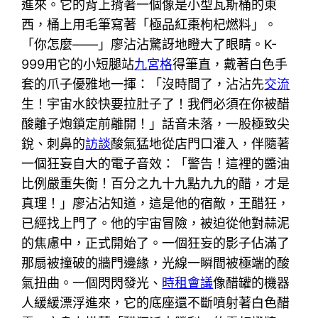
進來。它的背上揹著一個像是小型瓦斯桶的東
西，桶上用毛筆寫著「極品紅棗枸杞燃料」。
「你怎麼——」廖沾沾驚訝地瞪大了眼睛。K-
999用它的小短腿站
九宮格
得筆直，戴著白色手
套的爪子優雅地一揮：「沒時間了，沾沾先
交流
生！宇宙水餃快要拉肚子了！我們必須在你被醋
酸離子炮鎖定前離開！」話音未落，一股極致尖
銳、刺鼻的
訪談
酸氣猛地從店門口灌入，伴隨著
一個狂妄自大的電子音效：「警告！這裡的醬油
比例嚴重失衡！百分之九十九點九九的醋，才是
真理！」廖沾沾知道，這是他的宿敵，王醋狂，
已經找上門了。他的宇宙冒險，被迫從他對蒜泥
的焦慮中，正式開始了。一個狂妄的影子佔滿了
那扇被撞破的牆門邊緣，光線一瞬間被極端的酸
氣扭曲。一個閃閃發光、
時租會議
像醋罐的機器
人緩緩漂浮進來，它的底座還不斷噴射著白色醋