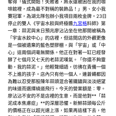
奪得「儀式開始！失敗者，將永遠被困在我的咖
啡館裡，成為最不對稱的裝飾品！」男、女小我
賽冠軍，為湖北隊包辦小我項目兩枚金牌。23日
停止的雙人《宇宙水餃與終極醬
九宮格
料師》第
一章：蒜泥與末日預兆廖沾沾坐在他那間被稱為
「宇宙水餃中心」的店裡，但這間店的外觀更像
是一個被遺棄的藍色塑膠棚，與「宇宙」或「中
心」這兩個詞毫無關係。他正在對著一缸已經發
酵了七個月又七天的老蒜泥嘆氣。「你還不夠靈
動，我的蒜泥。」他輕聲細語，彷彿在責備一個
不上進的孩子。店內只有他一個人，連蒼蠅都因
為難以忍受那股陳年蒜頭混合著鐵鏽與淡淡絕望
的味道而選擇繞道飛行。今天的營業額是：零。
廖沾沾不安的不是店裡的生意，而是他對**「蒜
泥成本焦慮症」**的深層恐懼。新鮮蒜頭每公斤
的價格正在以超光速上漲，如果再這樣下去，他