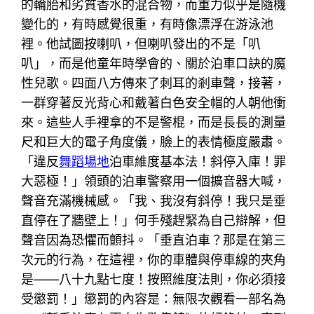
的輪胎和劣質香水的混合物，而重力似乎是隨機
變化的，有時感覺很重，有時像漂浮在游泳池
裡。他試圖按喇叭，但喇叭發出的不是「叭
叭」，而是他童年時學會的、關於泊車口訣的魔
性兒歌。四面八方傳來了刺耳的剎車聲，接著，
一群穿著反光背心和戴著白色安全帽的人朝他衝
來。這些人手裡拿的不是警棍，而是長長的測量
尺和巨大的電子角度儀，臉上的表情極度嚴肅。
「違反
舞蹈場地
泊車維度基本法！斜停入庫！罪
大惡極！」領頭的泊車警察用一個擴音器大喊，
聲音充滿機械感。「我、我沒有斜停！我只是垂
直停在了牆壁上！」何手殘趕緊為自己辯解，但
聲音因為恐懼而顫抖。「垂直泊車？那是在第三
次元的行為，在這裡，你的車體與停車線的夾角
是——八十九點七度！按照維度法則，你必須接
受懲罰！」懲罰的內容是：無限次觀看一部名為