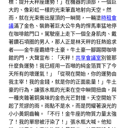
標：提升天秤座運勢！」在機器的頂部，一個巨
大的、像彩虹一樣的光束筆直地射向天空。然
而，就在光束衝出屋頂的一瞬間，一輛塗
時租會
議
滿了金色、裝飾著巨大公牛角的悍馬車猛地停
在咖啡館門口。駕駛座上走下一個全身肌肉、戴
著鑽石項圈的男人，那人正是林天秤的狂熱追求
者——金牛座霸總牛土豪。牛土豪一腳踢開咖啡
館的門，大聲宣布：「天秤！
共享會議室
別管那
什麼負運勢！我已經用一百噸的純金箔買下了今
天所有的壞運氣！」「從現在開始，你的運勢由
我主宰！我的金錢，就是你的正面能量！」牛土
豪的行為，讓張水瓶的光束在空中瞬間扭曲，與
一種夾雜著銅臭味的金色光芒對撞。天空開始下
起了荒謬的雨。雨點不是水，而是閃耀著淚光的
小小黃銅齒輪。「不行！金牛座的物質力量太強
了！我的單戀被汙染了！」張水瓶大喊。他知