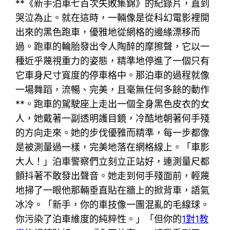
**《新手泊車七百次失敗集錦》的紀錄片，直到
哭泣為止。就在這時，一輛像是從科幻電影裡開
出來的黑色跑車，優雅地從網格的邊緣漂移而
過。跑車的輪胎發出令人陶醉的摩擦聲，它以一
種近乎蔑視重力的姿態，精準地停進了一個只有
它車身尺寸寬度的停車格中。那泊車的過程就像
一場舞蹈，流暢、完美，且毫無任何多餘的動作
**。跑車的駕駛座上走出一個全身黑色皮衣的女
人，她戴著一副透明護目鏡，冷酷地朝著何手殘
的方向走來。她的步伐優雅而精準，每一步都像
是被測量過一樣，完美地落在網格線上。「車影
大人！」泊車警察們立刻立正站好，連測量尺都
顫抖著不敢發出聲音。她走到何手殘面前，輕蔑
地掃了一眼他那輛垂直貼在牆上的掀背車，語氣
冰冷。「新手，你的車技像一團混亂的毛線球。
你污染了泊車維度的純粹性。」「但你的
1對1教