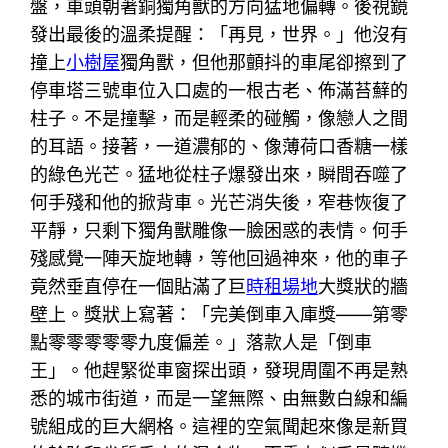
盤，車頭朝著銅獨角獸的方向猛地偏轉。後視鏡
發出最後的溫柔提醒：「再見，世界。」他沒有
撞上
小樹屋
獨角獸，但他那顫抖的車尾卻擦到了
停車塔三號車位入口處的一根古老、佈滿苔蘚的
柱子。不是撞擊，而是輕柔的碰觸，像戀人之間
的耳語。接著，一道濃郁的、像薄荷口香糖一樣
的綠色光芒。猛地從柱子爆發出來，瞬間吞噬了
何手殘和他的掀背車。光芒消失後，窄巷恢復了
平靜，只剩下獨角獸雕像一臉困惑的表情。何手
殘感覺一陣天旋地轉，等他回過神來，他的車子
竟然垂直停在一個貼滿了巨
時租場地
大獎狀的牆
壁上。獎狀上寫著：「完美倒車入庫獎——第零
點零零零零零九度偏差。」落款人是「倒車
王」。他趕緊從車窗探出頭，發現周圍不再是熟
悉的城市街道，而是一望無際、由無數白線和編
號組成的巨大網格。這裡的空氣聞起來像是新買