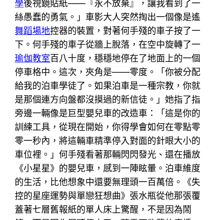
學
後視鏡貼紙——『永不放棄』，讓我看到了一
絲愚蠢的勇氣。」車影大人突然掏出一個像是遙
舞蹈場地
控器的裝置，對著何手殘的車子按了一
下。何手殘的車子從牆上脫落，在空中旋轉了一
瑜伽教室
百八十度，穩穩地停在了地面上的一個
停車格中。這次，夾角是——零度。「你被分配
給我的泊車學徒了。如果泊車是一種宗教，你就
是那個連方向盤都沒摸過的新信徒。」她指了指
旁邊一輛像是巨型嬰兒車的改造車：「這是你的
訓練工具，從現在開始，你得學會如何在零點零
零一秒內，將這輛車精準停入對面的針眼大小的
車位裡。」何手殘看著那輛閃閃發光、還在播放
《小星星》的嬰兒車，感到一陣眩暈。泊車維度
的生活，比他想象中還要無理頭一百萬倍。《失
控的星座運勢與單戀狂想曲》張水瓶從他那張覆
蓋著七層舊報紙的單人床上驚醒，不是因為鬧