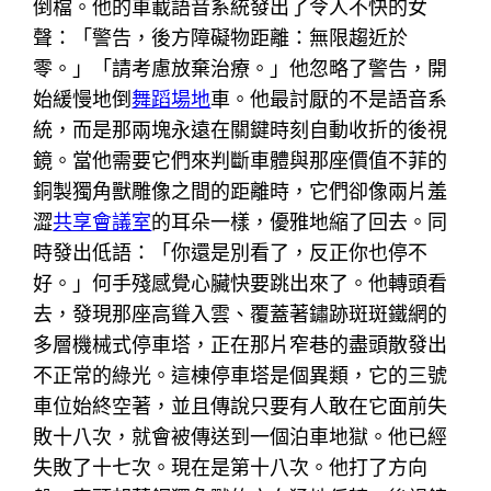
倒檔。他的車載語音系統發出了令人不快的女
聲：「警告，後方障礙物距離：無限趨近於
零。」「請考慮放棄治療。」他忽略了警告，開
始緩慢地倒
舞蹈場地
車。他最討厭的不是語音系
統，而是那兩塊永遠在關鍵時刻自動收折的後視
鏡。當他需要它們來判斷車體與那座價值不菲的
銅製獨角獸雕像之間的距離時，它們卻像兩片羞
澀
共享會議室
的耳朵一樣，優雅地縮了回去。同
時發出低語：「你還是別看了，反正你也停不
好。」何手殘感覺心臟快要跳出來了。他轉頭看
去，發現那座高聳入雲、覆蓋著鏽跡斑斑鐵網的
多層機械式停車塔，正在那片窄巷的盡頭散發出
不正常的綠光。這棟停車塔是個異類，它的三號
車位始終空著，並且傳說只要有人敢在它面前失
敗十八次，就會被傳送到一個泊車地獄。他已經
失敗了十七次。現在是第十八次。他打了方向