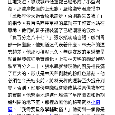
止地哭泣，導致城市低窪處已經形成了小型潟
湖。那些摩羯座的上班族，嚴格遵守著廣播中
「摩羯座今天適合原地踏步，否則將失去襪子」
的指令。數百名西裝筆挺的摩羯座正整齊地站在
原地，他們的鞋子裡裝滿了已經潮濕的淚水。
「負百分之八十七？」張水瓶喃喃自語，感到胃
部一陣翻騰，他知道這代表著什麼。林天秤的運
勢越差，他那股積壓已久、無處安放的單戀能量
就會越發瘋狂地實體化。上次林天秤的戀愛運勢
跌至百分之二十，張水瓶就發現他的廚房裡長滿
了巨大的、形狀是林天秤側臉的粉紅色蘑菇。他
必須在今天結束前，將林天秤的運勢至少提升到
零。否則，他那份單戀就會變成某種具備攻擊性
的實體。他緊張地跑進他堆滿了星座圖表和過期
甜甜圈的地下室，那裡放著他的秘密武器
小樹
屋
。「我需要星象學輔助儀！」他衝到一個像是