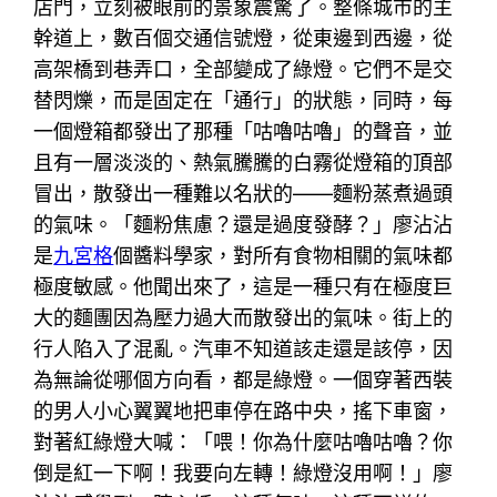
店門，立刻被眼前的景象震驚了。整條城市的主
幹道上，數百個交通信號燈，從東邊到西邊，從
高架橋到巷弄口，全部變成了綠燈。它們不是交
替閃爍，而是固定在「通行」的狀態，同時，每
一個燈箱都發出了那種「咕嚕咕嚕」的聲音，並
且有一層淡淡的、熱氣騰騰的白霧從燈箱的頂部
冒出，散發出一種難以名狀的——麵粉蒸煮過頭
的氣味。「麵粉焦慮？還是過度發酵？」廖沾沾
是
九宮格
個醬料學家，對所有食物相關的氣味都
極度敏感。他聞出來了，這是一種只有在極度巨
大的麵團因為壓力過大而散發出的氣味。街上的
行人陷入了混亂。汽車不知道該走還是該停，因
為無論從哪個方向看，都是綠燈。一個穿著西裝
的男人小心翼翼地把車停在路中央，搖下車窗，
對著紅綠燈大喊：「喂！你為什麼咕嚕咕嚕？你
倒是紅一下啊！我要向左轉！綠燈沒用啊！」廖