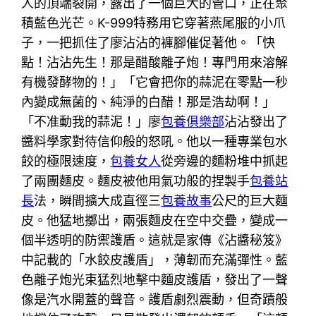
人的頂端裂開，露出了一個巨大的管口，正在聚
積藍色光芒。K-999特務用它穿著燕尾服的小爪
子，一把抓住了廖沾沾的褲腳催促著他。「快
點！沾沾先生！那是醋酸離子炮！專門用來溶解
有機發酵物的！」「它會把你的蒜泥在零點一秒
內變成無菌的、純淨的白醋！那是浩劫啊！」
「不准動我的蒜泥！」廖
包養俱樂部
沾沾發出了
醬料學家對待信仰般的怒吼。他以一種專業包水
餃的極限速度，
包養女人
從旁邊的麵粉堆中抓起
了兩團麵皮。麵皮被他用氣功般的捏製手
包養站
長
法，瞬間擴大成直徑三
包養故事
公尺的巨大麵
皮。他猛地擲出，兩張麵皮在空中交疊，變成一
個半透明的防禦護盾。這就是家傳《沾醬秘笈》
中記載的「水餃皮護盾」，薄韌而充滿彈性。藍
色離子炮光束猛烈地擊中麵皮護盾，發出了一聲
像是汽水開蓋的聲音。護盾劇烈震動，但奇蹟般