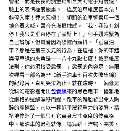
警棍，而是長長的測量尺和巨大的電子角度儀，
臉上的表情極度嚴肅。「違反泊車維度基本法！
斜停入庫！罪大惡極！」領頭的泊車警察用一個
擴音器大喊，聲音充滿機械感。「我、我沒有斜
停！我只是垂直停在了牆壁上！」何手殘趕緊為
自己辯解，但聲音因為恐懼而顫抖。「垂直泊
車？那是在第三次元的行為，在這裡，你的車體
與停車線的夾角是——八十九點七度！按照維度
法則，你必須接受懲罰！」懲罰的內容是：無限
次觀看一部名為**《新手泊車七百次失敗集錦》
的紀錄片，直到哭泣為止。就在這時，一輛像是
從科幻電影裡開出
包養網
來的黑色跑車，優雅地
從網格的邊緣漂移而過。跑車的輪胎發出令人陶
醉的摩擦聲，它以一種近乎蔑視重力的姿態，精
準地停進了一個只有它車身尺寸寬度的停車格
中。那泊車的過程就像一場舞蹈，流暢、完美，