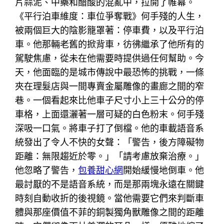
片蒜泥、中藥和醋酸的混亂中，拉開了帷幕。
《平行泊車維度：車位爭奪戰》何手殘的人生，
被兩個巨大的陰影籠罩著：停車費，以及平行泊
車。他那輛老舊的掀背車，彷彿繼承了他所有的
駕駛焦慮，從未在他需要時提供過任何幫助。今
天，他面臨的是城市傳說中最恐怖的挑戰，一條
夾在理髮店與一間專賣金屬雕像的畫廊之間的窄
巷。一個看起來比他車子尺寸小上三十公分的停
車格，上面還灑著一層可疑的白色粉末。何手殘
深吸一口氣。將車子打了倒檔。他的車載語音系
統發出了令人不快的女聲：「警告，後方障礙物
距離：無限趨近於零。」「請考慮放棄治療。」
他忽略了警告，
包養甜心網
開始緩慢地倒車。他
最討厭的不是語音系統，而是那兩塊永遠在關鍵
時刻自動收折的後視鏡。當他需要它們來判斷車
體與那座價值不菲的銅製獨角獸雕像之間的距離