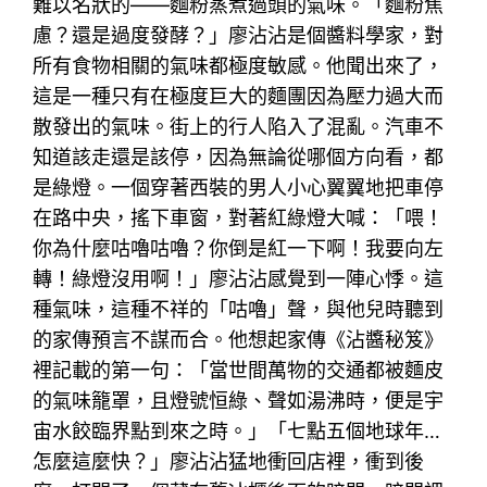
難以名狀的——麵粉蒸煮過頭的氣味。「麵粉焦
慮？還是過度發酵？」廖沾沾是個醬料學家，對
所有食物相關的氣味都極度敏感。他聞出來了，
這是一種只有在極度巨大的麵團因為壓力過大而
散發出的氣味。街上的行人陷入了混亂。汽車不
知道該走還是該停，因為無論從哪個方向看，都
是綠燈。一個穿著西裝的男人小心翼翼地把車停
在路中央，搖下車窗，對著紅綠燈大喊：「喂！
你為什麼咕嚕咕嚕？你倒是紅一下啊！我要向左
轉！綠燈沒用啊！」廖沾沾感覺到一陣心悸。這
種氣味，這種不祥的「咕嚕」聲，與他兒時聽到
的家傳預言不謀而合。他想起家傳《沾醬秘笈》
裡記載的第一句：「當世間萬物的交通都被麵皮
的氣味籠罩，且燈號恒綠、聲如湯沸時，便是宇
宙水餃臨界點到來之時。」「七點五個地球年…
怎麼這麼快？」廖沾沾猛地衝回店裡，衝到後