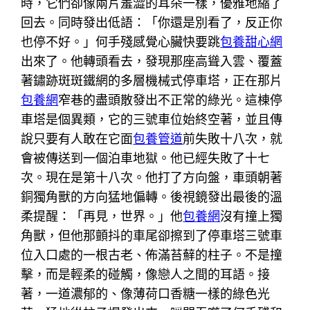
時，它們卻像兩片羞澀的耳朵一樣，優雅地縮了
回去。同時發出低語：「你還是別看了，反正你
也停不好。」何手殘感覺心臟快要跳
包養甜心網
出來了。他轉頭看去，發現那座高聳入雲、覆蓋
著鏽跡斑斑鐵網的多層機械式停車塔，正在那片
包養網
窄巷的盡頭散發出不正常的綠光。這棟停
車塔是個異類，它的三號車位始終空著，並且傳
說只要有人敢在它面
包養管道
前失敗十八次，就
會被傳送到一個泊車地獄。他已經失敗了十七
次。現在是第十八次。他打了方向盤，車頭朝著
銅獨角獸的方向猛地偏轉。後視鏡發出最後的溫
柔提醒：「再見，世界。」他
包養網
沒有撞上獨
角獸，但他那顫抖的車尾卻擦到了停車塔三號車
位入口處的一根古老、佈滿苔蘚的柱子。不是撞
擊，而是輕柔的碰觸，像戀人之間的耳語。接
著，一道濃郁的、像薄荷口香糖一樣的綠色光