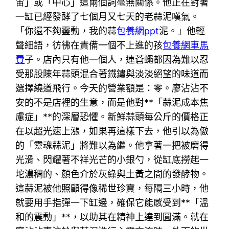
宙」或「中心」這兩個詞毫無關係。他正在對著
一缸已經發酵了七個月又七天的老蒜泥嘆氣。
「你還不夠靈動，我的蒜
包養網ppt
泥。」他輕
聲細語，彷彿在責備一個不上進的孩
包養網車馬
費
子。店內只有他一個人，連蒼蠅都因為難以忍
受那股陳年蒜頭混合著鐵鏽與淡淡絕望的味道而
選擇繞道飛行。今天的營業額是：零。廖沾沾不
安的不是店裡的生意，而是他對**「蒜泥成本焦
慮症」**的深層恐懼。新鮮蒜頭每公斤的價格正
在以超光速上漲，如果再這樣下去，他引以為傲
的「靈魂蒜泥」將難以為繼。他拿著一把被磨得
光滑、閃耀著不祥光芒的小銀勺，從缸底撈起一
坨濃稠的、顏色介於灰綠與土黃之間的發酵物。
這蒜泥被他照顧得像稀世珍寶，每隔三小時，他
就要用手指彈一下缸邊，確保它能感受到**「溫
和的震動」**，以助其在精神上達到圓滿。就在