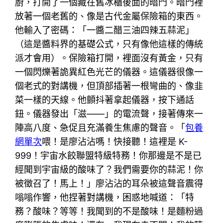
廚，打開了一個藏在舊冰櫃後面的暗門。暗門裡
放著一個老舊的、像是古代金屬保險箱的東西。
他輸入了密碼：「一醬二醋三油四辣五蒜泥」
（這是醬料界的基礎公式，只有像他這樣的傳統
派才會用）。保險箱打開，裡面沒有黃金，只有
一個閃爍著詭異紅色光芒的儀器。這儀器很像一
個老式的對講機，但頂部插著一根彎曲的、像韭
菜一樣的天線。他顫抖著拿起儀器，按下通話
鈕。儀器發出「滋——」的電流聲，接著傳來一
陣高八度、急促且充滿養生焦慮的聲音。「
包養
網單次
喂！是廖沾沾嗎！快接聽！這裡是 K-
999！宇宙水餃聯盟特級特務！你那邊是不是已
經聞到宇宙級的酸味了？我們需要你的蒜泥！你
被徵召了！馬上！」廖沾沾的耳朵被這聲音震得
嗡嗡作響，他捏著對講機，困惑地喊道：「特
務？酸味？等等！我聞到的不是酸味！是麵粉過