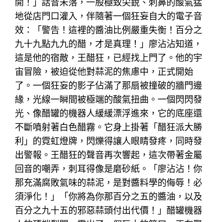
開！」話音未落，一股極致尖銳、刺鼻的酸氣猛
地從店門口灌入，伴隨著一個狂妄自大的電子音
效：「警告！這裡的醬油比例嚴重失衡！百分之
九十九點九九的醋，才是真理！」廖沾沾知道，
這是他的宿敵，王醋狂，已經找上門了。他的宇
宙冒險，被迫從他對蒜泥的焦慮中，正式開始
了。一個狂妄的影子佔滿了那扇被撞破的牆門邊
緣，光線一瞬間被極端的酸氣扭曲。一個閃閃發
光、像醋罐的機器人緩緩漂浮進來，它的底座還
不斷噴射著白色醋霧。它身上掛著「醋狂派大勝
利」的霓虹燈牌，閃爍得讓人眼睛發疼，同時發
出警報。王醋狂的聲音再次響起，這次帶著金屬
回音的嘲弄，刺耳得像是磨砂紙。「廖沾沾！你
那充滿腐敗氣味的蒜泥，是對醬料學的侮辱！必
須淨化！」「你將為你那百分之五的醬油，以及
百分之九十五的邪惡蒜頭付出代價！」醋罐機器