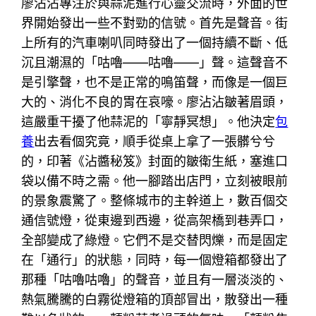
廖沾沾專注於與蒜泥進行心靈交流時，外面的世
界開始發出一些不對勁的信號。首先是聲音。街
上所有的汽車喇叭同時發出了一個持續不斷、低
沉且潮濕的「咕嚕——咕嚕——」聲。這聲音不
是引擎聲，也不是正常的鳴笛聲，而像是一個巨
大的、消化不良的胃在哀嚎。廖沾沾皺著眉頭，
這嚴重干擾了他蒜泥的「寧靜冥想」。他決定
包
養
出去看個究竟，順手從桌上拿了一張髒兮兮
的，印著《沾醬秘笈》封面的皺衛生紙，塞進口
袋以備不時之需。他一腳踏出店門，立刻被眼前
的景象震驚了。整條城市的主幹道上，數百個交
通信號燈，從東邊到西邊，從高架橋到巷弄口，
全部變成了綠燈。它們不是交替閃爍，而是固定
在「通行」的狀態，同時，每一個燈箱都發出了
那種「咕嚕咕嚕」的聲音，並且有一層淡淡的、
熱氣騰騰的白霧從燈箱的頂部冒出，散發出一種