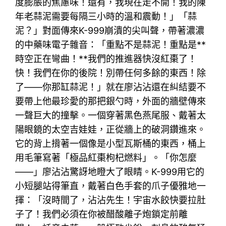
度膨脹的焦慮味！還有，我現在走不開！我的陳
年老蒜泥需要每隔三小時的溫和震動！」「蒜
泥？」對面傳來K-999崩潰的尖叫聲，帶著濃濃
的中藥味電子雜音：「重點不是蒜泥！重點是**
時空正在彎曲！**我們的推進器快沒紅棗了！
快！我們在你的後院！別帶任何多餘的東西！除
了——你那缸蒜泥！」就在廖沾沾還在糾結要不
要帶上他最珍愛的那把銀勺時，外面的牆壁傳來
一聲巨大的撞擊。一個穿著黑色燕尾服、戴著太
陽眼鏡的太空吉娃娃，正從牆上的破洞鑽進來。
它的背上揹著一個像是小型瓦斯桶的東西，桶上
用毛筆寫著「極品紅棗枸杞燃料」。「你怎麼
——」廖沾沾驚訝地瞪大了眼睛。K-999用它的
小短腿站得筆直，戴著白色手套的爪子優雅地一
揮：「沒時間了，沾沾先生！宇宙水餃快要拉肚
子了！我們必須在你被醋酸離子炮鎖定前離