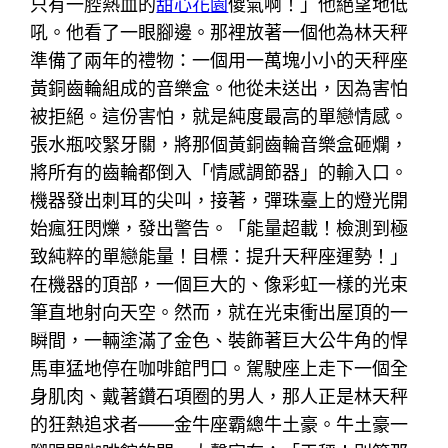
只有一腔熱血的
甜心花園
傻氣啊！」他絕望地低
吼。他看了一眼腳邊。那裡放著一個他為林天秤
準備了兩年的禮物：一個用一萬塊小小的天秤座
黃銅齒輪組成的音樂盒。他從未送出，因為害怕
被拒絕。這份害怕，就是純度最高的單戀情感。
張水瓶咬緊牙關，將那個黃銅齒輪音樂盒砸爛，
將所有的齒輪都倒入「情感調節器」的輸入口。
機器發出刺耳的尖叫，接著，彈珠臺上的燈光開
始瘋狂閃爍，發出警告。「能量超載！檢測到極
致純粹的單戀能量！目標：提升天秤座運勢！」
在機器的頂部，一個巨大的、像彩虹一樣的光束
筆直地射向天空。然而，就在光束衝出屋頂的一
瞬間，一輛塗滿了金色、裝飾著巨大公牛角的悍
馬車猛地停在咖啡館門口。駕駛座上走下一個全
身肌肉、戴著鑽石項圈的男人，那人正是林天秤
的狂熱追求者——金牛座霸總牛土豪。牛土豪一