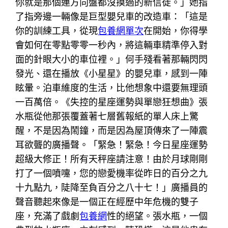
你就是那個連方向盤都沒摸過的新信徒。」她指
了指旁邊一輛像是巨型嬰兒車的改造車：「這是
你的訓練工具，從現
包養網單次
在開始，你得學
會如何在零點零零一秒內，將這輛車精準停入對
面的針眼大小的車位裡。」何手殘看著那輛閃閃
發光、還在播放《小星星》的嬰兒車，感到一陣
眩暈。泊車維度的生活，比他想象中還要無理頭
一百萬倍。《失控的星座運勢與單戀狂想曲》張
水瓶從他那張覆蓋著七層舊報紙的單人床上驚
醒，不是因為鬧鐘，而是因為屋頂傳來了一陣震
耳欲聾的廣播聲。「緊急！緊急！今日星座運勢
超級大修正！所有天秤座請注意！由於月球剛剛
打了一個噴嚏，您的戀愛機率從昨日的百分之九
十九點九，陡降至負百分之八十七！」廣播員的
聲音聽起來像是一個正在經歷中年危機的雙子
座，充滿了戲劇
包養網
性的絕望。張水瓶，一個