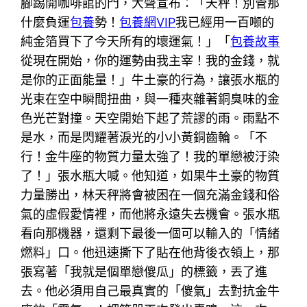
腳踢開咖啡館的門，大聲宣布：「天秤！別管那
什麼負運
包養
勢！
包養網VIP
我已經用一百噸的
純金箔買下了今天所有的壞運氣！」「
包養故事
從現在開始，你的運勢由我主宰！我的金錢，就
是你的正面能量！」牛土豪的行為，讓張水瓶的
光束在空中瞬間扭曲，與一種夾雜著銅臭味的金
色光芒對撞。天空開始下起了荒謬的雨。雨點不
是水，而是閃耀著淚光的小小黃銅齒輪。「不
行！金牛座的物質力量太強了！我的單戀被汙染
了！」張水瓶大喊。他知道，如果牛土豪的物質
力量勝出，林天秤將會被困在一個充滿金錢和俗
氣的虛假愛情裡，而他將永遠失去機會。張水瓶
看向那機器，還剩下最後一個可以輸入的「情緒
燃料」口。他迅速撕下了貼在他背後衣領上，那
張寫著「我就是個單戀傻瓜」的標籤，丟了進
去。他必須用自己最真實的「傻氣」去對抗金牛