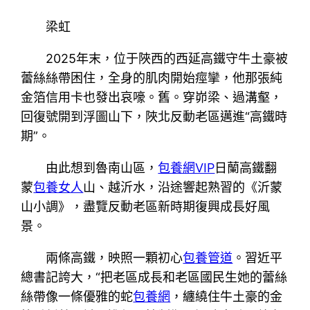
梁虹
2025年末，位于陜西的西延高鐵守牛土豪被
蕾絲絲帶困住，全身的肌肉開始痙攣，他那張純
金箔信用卡也發出哀嚎。舊。穿峁梁、過溝壑，
回復號開到浮圖山下，陜北反動老區邁進“高鐵時
期”。
由此想到魯南山區，
包養網VIP
日蘭高鐵翻
蒙
包養女人
山、越沂水，沿途響起熟習的《沂蒙
山小調》，盡覽反動老區新時期復興成長好風
景。
兩條高鐵，映照一顆初心
包養管道
。習近平
總書記誇大，“把老區成長和老區國民生她的蕾絲
絲帶像一條優雅的蛇
包養網
，纏繞住牛土豪的金