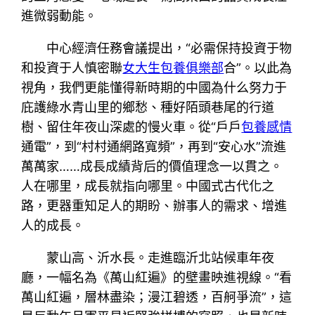
進微弱動能。
中心經濟任務會議提出，“必需保持投資于物
和投資于人慎密聯
女大生包養俱樂部
合”。以此為
視角，我們更能懂得新時期的中國為什么努力于
庇護綠水青山里的鄉愁、種好陌頭巷尾的行道
樹、留住年夜山深處的慢火車。從“戶戶
包養感情
通電”，到“村村通網路寬頻”，再到“安心水”流進
萬萬家……成長成績背后的價值理念一以貫之。
人在哪里，成長就指向哪里。中國式古代化之
路，更器重知足人的期盼、辦事人的需求、增進
人的成長。
蒙山高、沂水長。走進臨沂北站候車年夜
廳，一幅名為《萬山紅遍》的壁畫映進視線。“看
萬山紅遍，層林盡染；漫江碧透，百舸爭流”，這