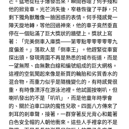
芒。猛地從柱子爆發出來，瞬間吞噬了何手殘和
他的掀背車。光芒消失後，窄巷恢復了平靜，只
剩下獨角獸雕像一臉困惑的表情。何手殘感覺一
陣天旋地轉，等他回過神來，他的車子竟然垂直
停在一個貼滿了巨大獎狀的牆壁上。獎狀上寫
著：「完美倒車入庫獎——第零點零零零零零九
度偏差。」落款人是「倒車王」。他趕緊從車窗
探出頭，發現周圍不再是熟悉的城市街道，而是
一望無際、由無數白線和編號組成的巨大網格。
這裡的空氣聞起來像是新買的輪胎和劣質香水的
混合物，而重力似乎是隨機變化的，有時感覺很
重，有時像漂浮在游泳池裡。他試圖按喇叭，但
喇叭發出的不是「叭叭」，而是他童年時學會
的、關於泊車口訣的魔性兒歌。四面八方傳來了
刺耳的剎車聲，接著，一群穿著反光背心和戴著
白色安全帽的人朝他衝來。這些人手裡拿的不是