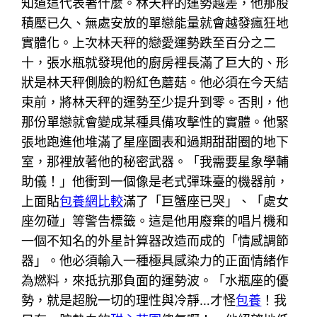
知道這代表著什麼。林天秤的運勢越差，他那股
積壓已久、無處安放的單戀能量就會越發瘋狂地
實體化。上次林天秤的戀愛運勢跌至百分之二
十，張水瓶就發現他的廚房裡長滿了巨大的、形
狀是林天秤側臉的粉紅色蘑菇。他必須在今天結
束前，將林天秤的運勢至少提升到零。否則，他
那份單戀就會變成某種具備攻擊性的實體。他緊
張地跑進他堆滿了星座圖表和過期甜甜圈的地下
室，那裡放著他的秘密武器。「我需要星象學輔
助儀！」他衝到一個像是老式彈珠臺的機器前，
上面貼
包養網比較
滿了「巨蟹座已哭」、「處女
座勿碰」等警告標籤。這是他用廢棄的唱片機和
一個不知名的外星計算器改造而成的「情感調節
器」。他必須輸入一種極具感染力的正面情緒作
為燃料，來抵抗那負面的運勢波。「水瓶座的優
勢，就是超脫一切的理性與冷靜…才怪
包養
！我