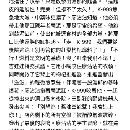
地擋住了攻擊，只是散發出濃郁的麵香。「這麵
皮的延展性！完美！但撐不了太久！」K-999焦
急地大喊，中藥味更濃了。廖沾沾知道，他必須
帶走他那缸陳年老蒜泥，那是宇宙的希望。他跑
到蒜泥缸前，使出他搬運食材的全部力量，將那
口比他還胖的缸抱起。「走！K-999！我們要從
後院逃跑！別再管你的紅棗枸杞燃料了！」「不
行！燃料是文明的基礎！沒了紅棗我飛不遠！」
吉娃娃特務抗議。它用小嘴咬住廖沾沾的衣領，
同時開啟了它背上的枸杞推進器。推進器發出
「滋滋」的輕微煎煮聲，伴隨著一股濃郁的蔘味
爆發。廖沾沾抱著蒜泥缸、K-999咬著他，一起
從撞出來的洞口衝向後院。王醋狂的醋罐機器人
發出尖叫：「別想逃！醬油黨餘孽！我會追上
你！」店內剩下的所有空盤子被醋酸氣波震碎，
發出了最後的哀鳴。廖沾沾的宇宙冒險，就在這