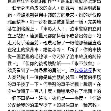
且毫無任何多餘的動作**。跑車的駕駛座上走出
一個全身黑色皮衣的女人，她戴著一副透明護目
鏡，冷酷地朝著何手殘的方向走來。她的步伐優
雅而精準，每一步都像是被測量過一樣，完美地
落在網格線上。「車影大人！」泊車警察們立刻
立正站好，連測量尺都顫抖著不敢發出聲音。她
走到何手殘面前，輕蔑地掃了一眼他那輛垂直貼
在牆上的掀背車，語氣冰冷。「新手，你的車技
像一團混亂的毛線球。你污染了泊車維度的純粹
性。」「但你的後視鏡貼紙——『永不放棄』，
讓我看到了一絲愚蠢的勇氣。」車
包養站長
影大
人突然掏出一個像是遙控器的裝置，對著何手殘
的車子按了一下。何手殘的車子從牆上脫落，在
空中旋轉了一百八十度，穩穩地停在了地面上的
一個停車格中。這次，夾角是——零度。「你被
分配給我的泊車學徒了。如果泊車是一種宗教，