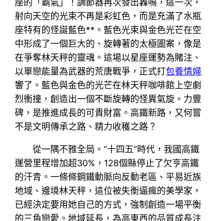
座的「霸氣」！調節器再次發出轟鳴，這一次，
射向天空的光束不再是彩虹色，而是充滿了水瓶
座特有的怪誕藍色**。藍色光束與金色光芒在空
中形成了一個巨大的、旋轉著的太極圖案，像是
在爭奪林天秤的靈魂。這場以星座運勢為賭注、
以單戀能量為武器的荒唐戰爭，正式打
包養情婦
響了。藍色與金色的光芒在林天秤咖啡館上空劇
烈衝撞，創造出一個不斷旋轉的怪異氣旋。力豐
碑，是推進成長的可貴財富。高鐵新路，又何嘗
不是文明傳承之路、精力收穫之路？
從一隅不雅全局。“十四五”時代，我國高鐵
運營里程增加超30%，128個縣停止了欠亨高鐵
的汗青。一條條鋼鐵動脈向反動老區、平易近族
地域、邊境林天秤，這位被失衡逼瘋的美學家，
已經決定要用她自己的方式，強制創造一場平衡
的三角戀愛。地域延長，為高東西的品質成長注